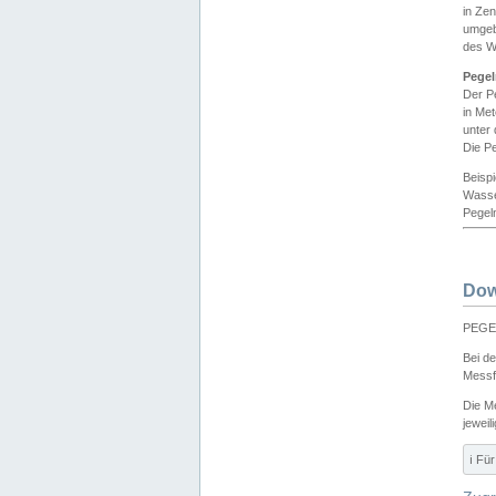
in Ze
umgeb
des W
Pegel
Der P
in Me
unter
Die Pe
Beisp
Wasse
Pegeln
Dow
PEGEL
Bei d
Messf
Die M
jeweil
ℹ️ F