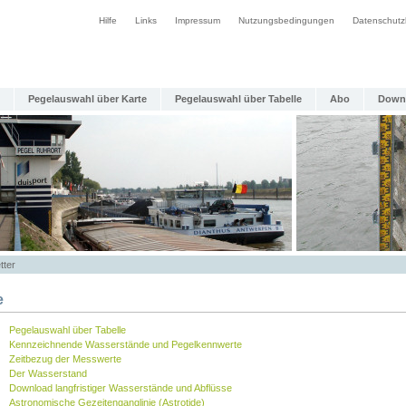
Hilfe
Links
Impressum
Nutzungsbedingungen
Datenschutz
Pegelauswahl über Karte
Pegelauswahl über Tabelle
Abo
Down
tter
e
Pegelauswahl über Tabelle
Kennzeichnende Wasserstände und Pegelkennwerte
Zeitbezug der Messwerte
Der Wasserstand
Download langfristiger Wasserstände und Abflüsse
Astronomische Gezeitenganglinie (Astrotide)