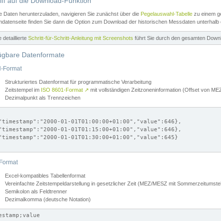
iff auf die Download-Funktion
e Daten herunterzuladen, navigieren Sie zunächst über die
Pegelauswahl-Tabelle
zu einem ge
datenseite finden Sie dann die Option zum Download der historischen Messdaten unterhalb
ne detaillierte
Schritt-für-Schritt-Anleitung mit Screenshots
führt Sie durch den gesamten Down
ügbare Datenformate
-Format
Strukturiertes Datenformat für programmatische Verarbeitung
Zeitstempel im
ISO 8601-Format
↗
mit vollständigen Zeitzoneninformation (Offset von 
Dezimalpunkt als Trennzeichen
"timestamp":"2000-01-01T01:00:00+01:00","value":646},

"timestamp":"2000-01-01T01:15:00+01:00","value":646},

"timestamp":"2000-01-01T01:30:00+01:00","value":645}

Format
Excel-kompatibles Tabellenformat
Vereinfachte Zeitstempeldarstellung in gesetzlicher Zeit (MEZ/MESZ mit Sommerzeitumstel
Semikolon als Feldtrenner
Dezimalkomma (deutsche Notation)
estamp;value
