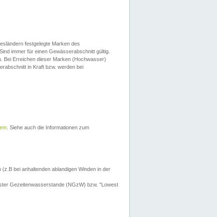
esländern festgelegte Marken des
Sind immer für einen Gewässerabschnitt gültig.
. Bei Erreichen dieser Marken (Hochwasser)
erabschnitt in Kraft bzw. werden bei
tem
. Siehe auch die Informationen zum
 (z.B bei anhaltenden ablandigen Winden in der
drigster Gezeitenwasserstande (NGzW) bzw. "Lowest