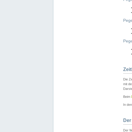
Pege
Peg
Zei
Die Ze
mit d
Darst
Beim
In de
Der
Der W