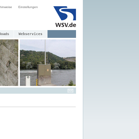
hinweise
Einstellungen
loads
Webservices