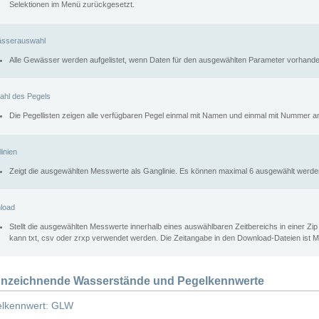
Selektionen im Menü zurückgesetzt.
sserauswahl
Alle Gewässer werden aufgelistet, wenn Daten für den ausgewählten Parameter vorhande
ahl des Pegels
Die Pegellisten zeigen alle verfügbaren Pegel einmal mit Namen und einmal mit Nummer a
inien
Zeigt die ausgewählten Messwerte als Ganglinie. Es können maximal 6 ausgewählt werde
load
Stellt die ausgewählten Messwerte innerhalb eines auswählbaren Zeitbereichs in einer Zi
kann txt, csv oder zrxp verwendet werden. Die Zeitangabe in den Download-Dateien ist 
nzeichnende Wasserstände und Pegelkennwerte
lkennwert: GLW