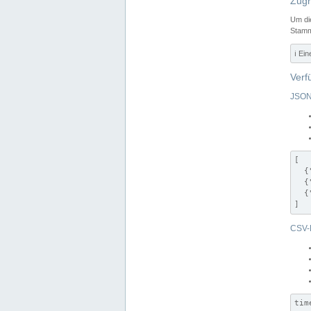
Zugr
Um di
Stamm
ℹ️ Ei
Verf
JSON
[

  {
  {
  {
]
CSV-
tim