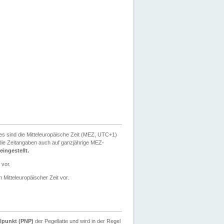
ies sind die Mitteleuropäische Zeit (MEZ, UTC+1)
ie Zeitangaben auch auf ganzjährige MEZ-
ingestellt.
 vor.
 Mitteleuropäischer Zeit vor.
lpunkt (PNP)
der Pegellatte und wird in der Regel