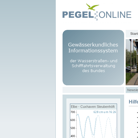
Start
Newsle
Hilf
Elbe - Cuxhaven Steubenhöft