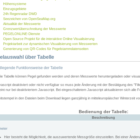
Höhensysteme
Einzugsgebiete
24h Regenradar DWD
Seezeichen von OpenSeaMap.org
Aktualität der Messwerte
Grenzwertüberschreitung der Messwerte
PEGELONLINE-Dienste
Open Source Projekt für die interaktive Online Visualisierung
Projektarbeit zur dynamischen Visualisierung von Messwerten
Generierung von QR-Codes für Pegelstammdatenseiten
elauswahl über Tabelle
legende Funktionsweise der Tabelle
die Tabelle können Pegel gefunden werden und deren Messwerte heruntergeladen oder visuali
vascript deaktiviert oder nicht verfügbar so muss jede Änderung mit der Bestätigung des "Filt
int nur bei deaktiviertem Javascript. Bei eingeschaltetem Javascript aktualisieren sich alle 
itstempel in den Dateien beim Download liegen ganzjährig in mitteleuropäischer Winterzeit vo
Bedienung der Tabelle:
Beschreibung
meter
Hier besteht die Möglichkeit, die auszuwertende Messgröße einzustellen. Bei einer Ände