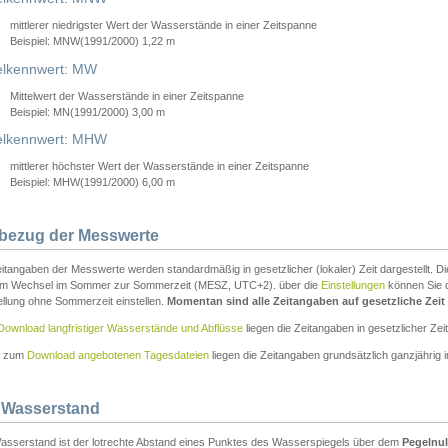
mittlerer niedrigster Wert der Wasserstände in einer Zeitspanne
Beispiel: MNW(1991/2000) 1,22 m
lkennwert: MW
Mittelwert der Wasserstände in einer Zeitspanne
Beispiel: MN(1991/2000) 3,00 m
elkennwert: MHW
mittlerer höchster Wert der Wasserstände in einer Zeitspanne
Beispiel: MHW(1991/2000) 6,00 m
tbezug der Messwerte
itangaben der Messwerte werden standardmäßig in gesetzlicher (lokaler) Zeit dargestellt. D
em Wechsel im Sommer zur Sommerzeit (MESZ, UTC+2). über die
Einstellungen
können Sie d
ellung ohne Sommerzeit einstellen.
Momentan sind alle Zeitangaben auf gesetzliche Zeit e
Download langfristiger Wasserstände und Abflüsse
liegen die Zeitangaben in gesetzlicher Zeit
n zum
Download angebotenen Tagesdateien
liegen die Zeitangaben grundsätzlich ganzjährig in
 Wasserstand
asserstand ist der lotrechte Abstand eines Punktes des Wasserspiegels über dem
Pegelnul