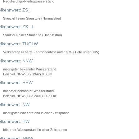
Regulierungs-Niedrigwasserstand
lkennwert: ZS_I
Stauziel I einer Staustufe (Normalstau)
lkennwert: ZS_II
Stauziel II einer Staustufe (Höchststau)
elkennwert: TUGLW
Verkehrsgesicherte Fahrrinnentiefe unter GlW (Tiefe unter GlW)
lkennwert: NNW
niedrigster bekannter Wasserstand
Beispiel: NNW (3.2.1942) 9,30 m
lkennwert: HHW
höchster bekannter Wasserstand
Beispiel: HHW (14.8.2001) 14,31 m
lkennwert: NW
niedrigster Wasserstand in einer Zeitspanne
lkennwert: HW
höchster Wasserstand in einer Zeitspanne
elkennwert: MNW