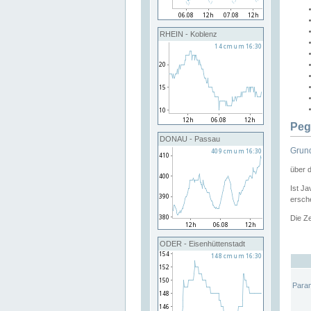
RHEIN - Koblenz
Peg
DONAU - Passau
Grund
über 
Ist Ja
ersche
Die Ze
ODER - Eisenhüttenstadt
Para