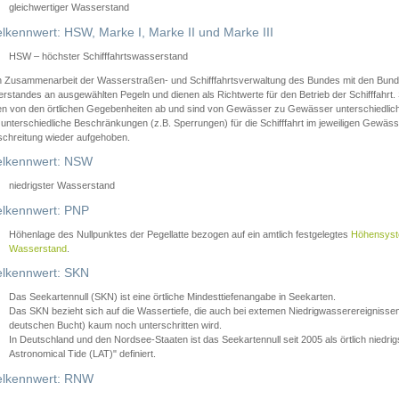
gleichwertiger Wasserstand
lkennwert: HSW, Marke I, Marke II und Marke III
HSW – höchster Schifffahrtswasserstand
in Zusammenarbeit der Wasserstraßen- und Schifffahrtsverwaltung des Bundes mit den Bund
standes an ausgewählten Pegeln und dienen als Richtwerte für den Betrieb der Schifffahrt. 
n von den örtlichen Gegebenheiten ab und sind von Gewässer zu Gewässer unterschiedlich
 unterschiedliche Beschränkungen (z.B. Sperrungen) für die Schifffahrt im jeweiligen Gewäss
schreitung wieder aufgehoben.
lkennwert: NSW
niedrigster Wasserstand
lkennwert: PNP
Höhenlage des Nullpunktes der Pegellatte bezogen auf ein amtlich festgelegtes
Höhensys
Wasserstand
.
lkennwert: SKN
Das Seekartennull (SKN) ist eine örtliche Mindesttiefenangabe in Seekarten.
Das SKN bezieht sich auf die Wassertiefe, die auch bei extemen Niedrigwasserereignissen
deutschen Bucht) kaum noch unterschritten wird.
In Deutschland und den Nordsee-Staaten ist das Seekartennull seit 2005 als örtlich nie
Astronomical Tide (LAT)" definiert.
lkennwert: RNW