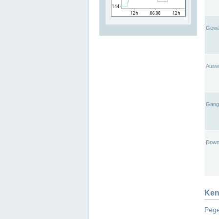
Gewä
Ausw
Gangl
Down
Ken
Pege