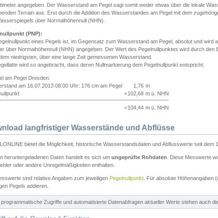
ntimeter angegeben. Der Wasserstand am Pegel sagt somit weder etwas über die lokale Wa
enden Terrain aus. Erst durch die Addition des Wasserstandes am Pegel mit dem zugehörig
asserspiegels über Normalhöhennull (NHN).
nullpunkt (PNP):
egelnullpunkt eines Pegels ist, im Gegensatz zum Wasserstand am Pegel, absolut und wir
ter über Normalhöhennull (NHN) angegeben. Der Wert des Pegelnullpunktes wird durch den Bet
 dem niedrigsten, über eine lange Zeit gemessenen Wasserstand.
gellatte wird so angebracht, dass deren Nullmarkierung dem Pegelnullpunkt entspricht.
iel am Pegel Dresden:
rstand am 16.07.2013 08:00 Uhr: 176 cm am Pegel
1,76
m
ullpunkt
+
102,68
m ü. NHN
=
104,44
m ü. NHN
nload langfristiger Wasserstände und Abflüsse
ONLINE bietet die Möglichkeit, historische Wasserstandsdaten und Abflusswerte seit dem 1
en heruntergeladenen Daten handelt es sich um
ungeprüfte Rohdaten
. Diese Messwerte wur
ehler oder andere Unregelmäßigkeiten enthalten.
esswerte sind relative Angaben zum jeweiligen
Pegelnullpunkt
. Für absolute Höhenangaben 
igen Pegels addieren.
ür programmatische Zugriffe und automatisierte Datenabfragen aktueller Werte stehen auch d