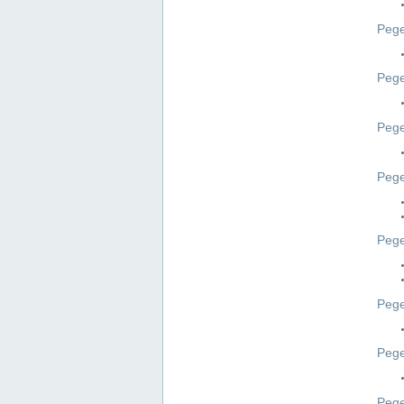
Pege
Pege
Peg
Pege
Pege
Pege
Pege
Peg