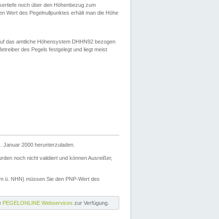
ssertiefe noch über den Höhenbezug zum
en Wert des Pegelnullpunktes erhält man die Höhe
d auf das amtliche Höhensystem DHHN92 bezogen
reiber des Pegels festgelegt und liegt meist
. Januar 2000 herunterzuladen.
den noch nicht validiert und können Ausreißer,
(m ü. NHN) müssen Sie den PNP-Wert des
ie
PEGELONLINE Webservices
zur Verfügung.