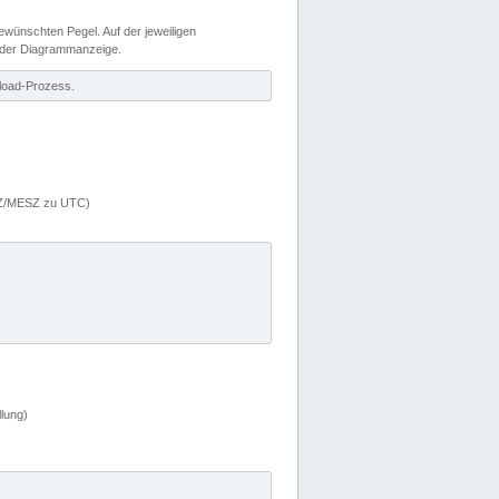
wünschten Pegel. Auf der jeweiligen
 der Diagrammanzeige.
load-Prozess.
MEZ/MESZ zu UTC)
lung)