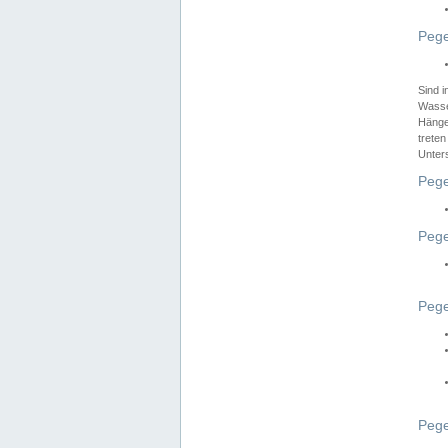
Pege
Sind 
Wasser
Hänge
treten
Unter
Pege
Pege
Pege
Pege