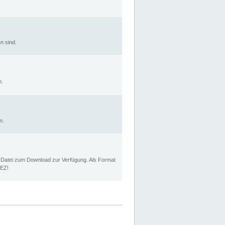
n sind.
n.
n.
p Datei zum Download zur Verfügung. Als Format
MEZ!