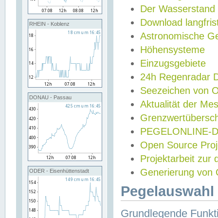
Der Wasserstand
Download langfris
RHEIN - Koblenz
Astronomische Gez
Höhensysteme
Einzugsgebiete
24h Regenradar
Seezeichen von 
DONAU - Passau
Aktualität der Me
Grenzwertübersch
PEGELONLINE-Di
Open Source Projek
Projektarbeit zur
Generierung von 
ODER - Eisenhüttenstadt
Pegelauswahl 
Grundlegende Funkti