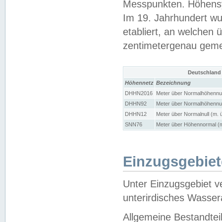
Messpunkten. Höhensy
Im 19. Jahrhundert wu
etabliert, an welchen 
zentimetergenau gem
Deutschland
Höhennetz
Bezeichnung
DHHN2016
Meter über Normalhöhennul
DHHN92
Meter über Normalhöhennul
DHHN12
Meter über Normalnull (m. 
SNN76
Meter über Höhennormal (m
Einzugsgebiet
Unter Einzugsgebiet v
unterirdisches Wasser
Allgemeine Bestandtei