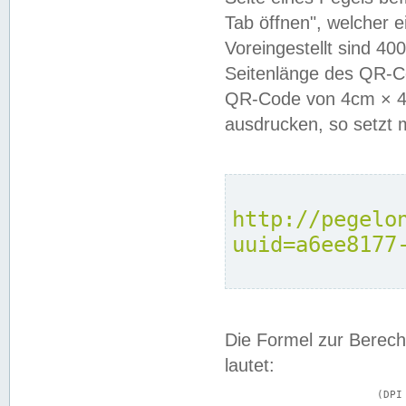
Tab öffnen", welcher 
Voreingestellt sind 4
Seitenlänge des QR-C
QR-Code von 4cm × 4c
ausdrucken, so setzt 
http://pegelo
uuid=a6ee8177
Die Formel zur Berech
lautet:
			(DPI × Druckkantenlänge in cm) ÷ 2,54 = Kantenlänge in Pixel
