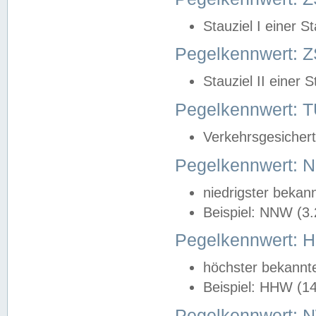
Stauziel I einer S
Pegelkennwert: Z
Stauziel II einer 
Pegelkennwert:
Verkehrsgesichert
Pegelkennwert:
niedrigster bekan
Beispiel: NNW (3
Pegelkennwert:
höchster bekannt
Beispiel: HHW (1
Pegelkennwert: 