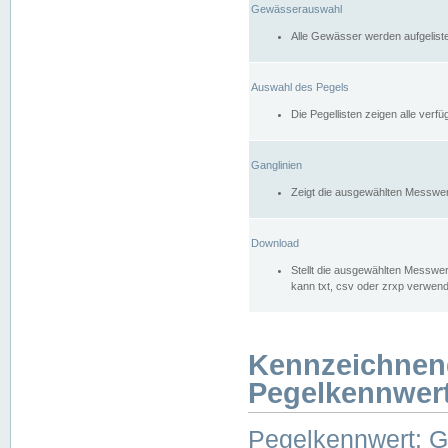
Gewässerauswahl
Alle Gewässer werden aufgelist
Auswahl des Pegels
Die Pegellisten zeigen alle ver
Ganglinien
Zeigt die ausgewählten Messwer
Download
Stellt die ausgewählten Messwer
kann txt, csv oder zrxp verwen
Kennzeichnen
Pegelkennwer
Pegelkennwert: 