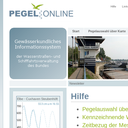
Hilfe
Link
Start
Pegelauswahl über Karte
Newsletter
Hilfe
Elbe - Cuxhaven Steubenhöft
Pegelauswahl übe
Kennzeichnende 
Zeitbezug der Me