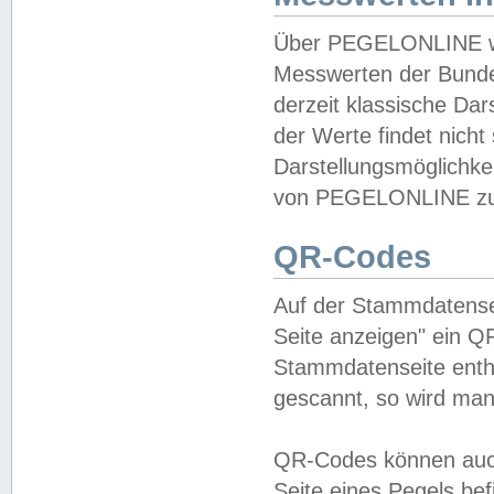
Über PEGELONLINE wer
Messwerten der Bundes
derzeit klassische Da
der Werte findet nicht 
Darstellungsmöglichkei
von PEGELONLINE zu 
QR-Codes
Auf der Stammdatensei
Seite anzeigen" ein Q
Stammdatenseite enthä
gescannt, so wird man
QR-Codes können auc
Seite eines Pegels be