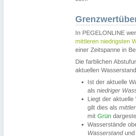
Grenzwertüber
In PEGELONLINE werde
mittleren niedrigsten
einer Zeitspanne in Be
Die farblichen Abstuf
aktuellen Wasserstand
Ist der aktuelle 
als
niedriger Was
Liegt der aktue
gilt dies als
mittle
mit
Grün
dargestel
Wasserstände obe
Wasserstand
und