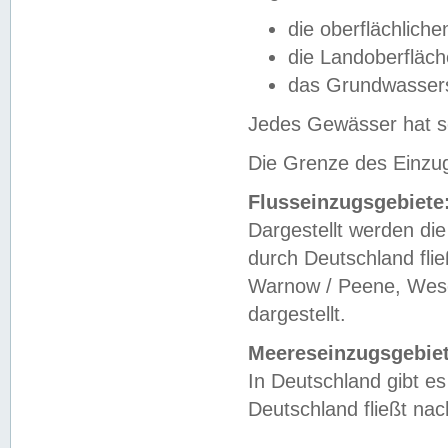
die oberflächlich
die Landoberfläc
das Grundwasser
Jedes Gewässer hat se
Die Grenze des Einzug
Flusseinzugsgebiete
Dargestellt werden die
durch Deutschland fli
Warnow / Peene, Weser
dargestellt.
Meereseinzugsgebiet
In Deutschland gibt 
Deutschland fließt n