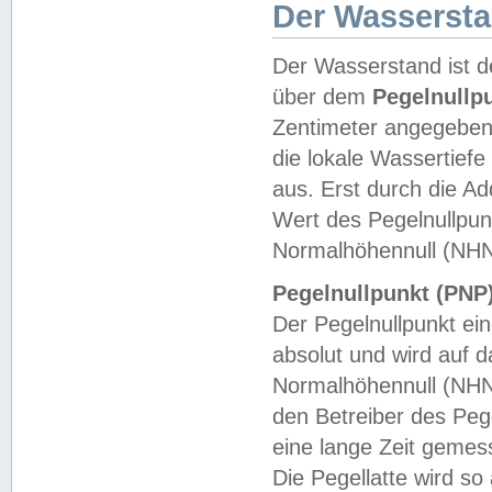
Der Wasserst
Der Wasserstand ist d
über dem
Pegelnullp
Zentimeter angegeben
die lokale Wassertie
aus. Erst durch die A
Wert des Pegelnullpun
Normalhöhennull (NHN
Pegelnullpunkt (PNP)
Der Pegelnullpunkt ei
absolut und wird auf
Normalhöhennull (NHN
den Betreiber des Pege
eine lange Zeit geme
Die Pegellatte wird s