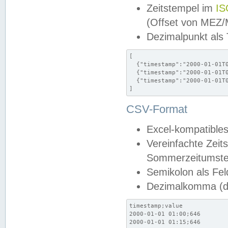
Zeitstempel im
IS
(Offset von MEZ
Dezimalpunkt als
[

  {"timestamp":"2000-01-01T0
  {"timestamp":"2000-01-01T0
  {"timestamp":"2000-01-01T0
]
CSV-Format
Excel-kompatibles
Vereinfachte Zeit
Sommerzeitumstel
Semikolon als Fel
Dezimalkomma (de
timestamp;value

2000-01-01 01:00;646

2000-01-01 01:15;646
