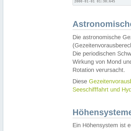
2000-01-01 01:30;645
Astronomische
Die astronomische Gez
(Gezeitenvorausberec
Die periodischen Schw
Wirkung von Mond und
Rotation verursacht.
Diese
Gezeitenvorau
Seeschifffahrt und Hy
Höhensystem
Ein Höhensystem ist e