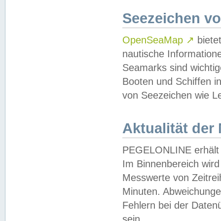
Seezeichen v
OpenSeaMap
↗
biete
nautische Information
Seamarks sind wichtig
Booten und Schiffen i
von Seezeichen wie Le
Aktualität der
PEGELONLINE erhält u
Im Binnenbereich wird 
Messwerte von Zeitreih
Minuten. Abweichungen
Fehlern bei der Daten
sein.