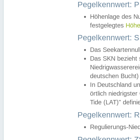
Pegelkennwert: 
Höhenlage des Nul
festgelegtes
Höhe
Pegelkennwert: 
Das Seekartennull
Das SKN bezieht s
Niedrigwassererei
deutschen Bucht) 
In Deutschland un
örtlich niedrigst
Tide (LAT)" definie
Pegelkennwert:
Regulierungs-Nie
Pegelkennwert: Z