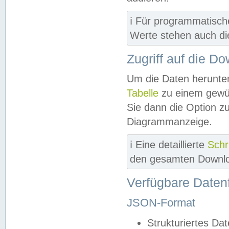
ℹ️ Für programmatisch
Werte stehen auch d
Zugriff auf die D
Um die Daten herunter
Tabelle
zu einem gewün
Sie dann die Option z
Diagrammanzeige.
ℹ️ Eine detaillierte
Schr
den gesamten Downlo
Verfügbare Daten
JSON-Format
Strukturiertes Da