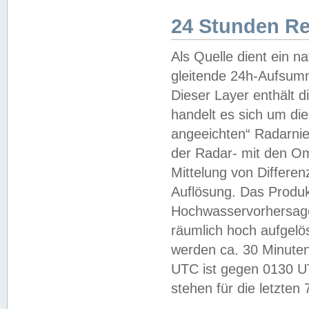
24 Stunden R
Als Quelle dient ein n
gleitende 24h-Aufsum
Dieser Layer enthält
handelt es sich um di
angeeichten“ Radarnie
der Radar- mit den O
Mittelung von Differe
Auflösung. Das Produk
Hochwasservorhersagez
räumlich hoch aufgelö
werden ca. 30 Minuten
UTC ist gegen 0130 UTC
stehen für die letzten