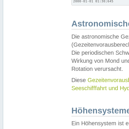
2000-01-01 01:30;645
Astronomische
Die astronomische Gez
(Gezeitenvorausberec
Die periodischen Schw
Wirkung von Mond und
Rotation verursacht.
Diese
Gezeitenvorau
Seeschifffahrt und Hy
Höhensystem
Ein Höhensystem ist e