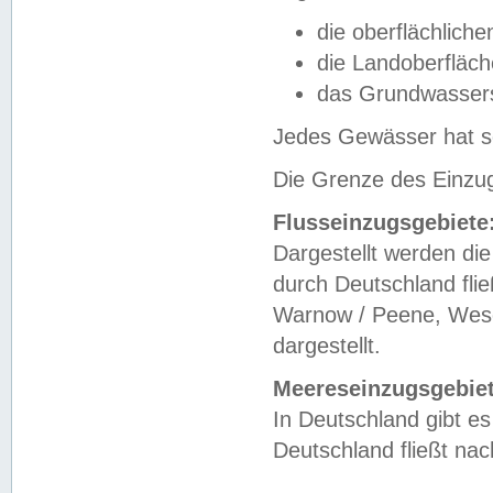
die oberflächlich
die Landoberfläc
das Grundwasser
Jedes Gewässer hat se
Die Grenze des Einzug
Flusseinzugsgebiete
Dargestellt werden die
durch Deutschland fli
Warnow / Peene, Weser
dargestellt.
Meereseinzugsgebiet
In Deutschland gibt 
Deutschland fließt n