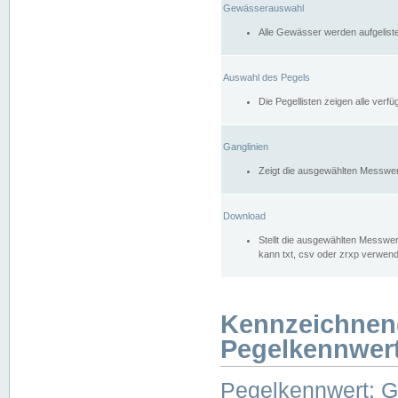
Gewässerauswahl
Alle Gewässer werden aufgelist
Auswahl des Pegels
Die Pegellisten zeigen alle ver
Ganglinien
Zeigt die ausgewählten Messwer
Download
Stellt die ausgewählten Messwer
kann txt, csv oder zrxp verwen
Kennzeichnen
Pegelkennwer
Pegelkennwert: 