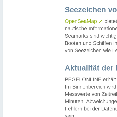
Seezeichen v
OpenSeaMap
↗
biete
nautische Information
Seamarks sind wichtig
Booten und Schiffen i
von Seezeichen wie Le
Aktualität der
PEGELONLINE erhält u
Im Binnenbereich wird 
Messwerte von Zeitreih
Minuten. Abweichungen
Fehlern bei der Daten
sein.