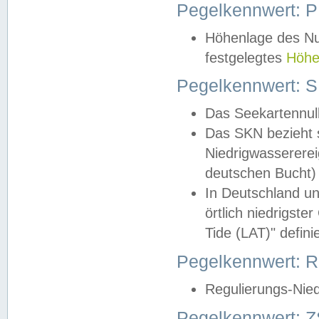
Pegelkennwert: 
Höhenlage des Nul
festgelegtes
Höhe
Pegelkennwert: 
Das Seekartennull
Das SKN bezieht s
Niedrigwassererei
deutschen Bucht) 
In Deutschland un
örtlich niedrigst
Tide (LAT)" definie
Pegelkennwert:
Regulierungs-Nie
Pegelkennwert: Z