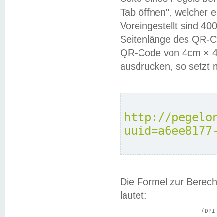
Tab öffnen", welcher 
Voreingestellt sind 4
Seitenlänge des QR-C
QR-Code von 4cm × 4c
ausdrucken, so setzt 
http://pegelo
uuid=a6ee8177
Die Formel zur Berech
lautet:
			(DPI × Druckkantenlänge in cm) ÷ 2,54 = Kantenlänge in Pixel
