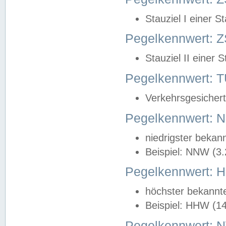
Stauziel I einer S
Pegelkennwert: Z
Stauziel II einer 
Pegelkennwert:
Verkehrsgesichert
Pegelkennwert:
niedrigster bekan
Beispiel: NNW (3
Pegelkennwert:
höchster bekannt
Beispiel: HHW (1
Pegelkennwert: 