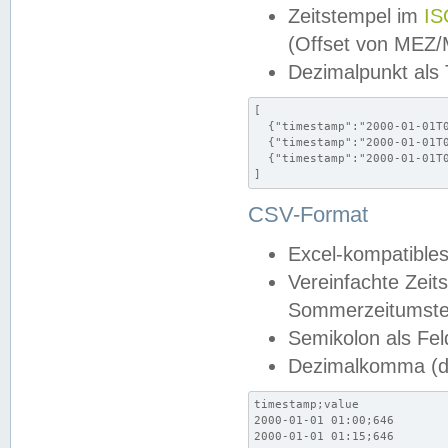
Zeitstempel im
IS
(Offset von MEZ
Dezimalpunkt als
[

  {"timestamp":"2000-01-01T0
  {"timestamp":"2000-01-01T0
  {"timestamp":"2000-01-01T0
]
CSV-Format
Excel-kompatibles
Vereinfachte Zeit
Sommerzeitumstel
Semikolon als Fel
Dezimalkomma (de
timestamp;value

2000-01-01 01:00;646

2000-01-01 01:15;646
