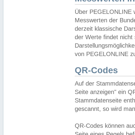
Über PEGELONLINE wer
Messwerten der Bundes
derzeit klassische Da
der Werte findet nicht 
Darstellungsmöglichkei
von PEGELONLINE zu 
QR-Codes
Auf der Stammdatensei
Seite anzeigen" ein Q
Stammdatenseite enthä
gescannt, so wird man
QR-Codes können auc
Seite eines Pegels be