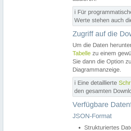
ℹ️ Für programmatisch
Werte stehen auch d
Zugriff auf die D
Um die Daten herunter
Tabelle
zu einem gewün
Sie dann die Option z
Diagrammanzeige.
ℹ️ Eine detaillierte
Schr
den gesamten Downlo
Verfügbare Daten
JSON-Format
Strukturiertes Da