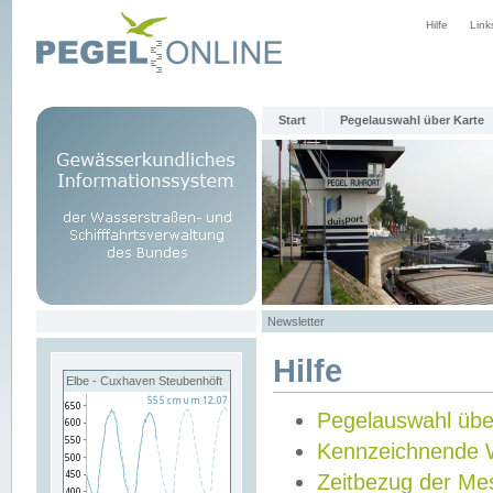
Hilfe
Link
Start
Pegelauswahl über Karte
Newsletter
Hilfe
Elbe - Cuxhaven Steubenhöft
Pegelauswahl übe
Kennzeichnende 
Zeitbezug der Me