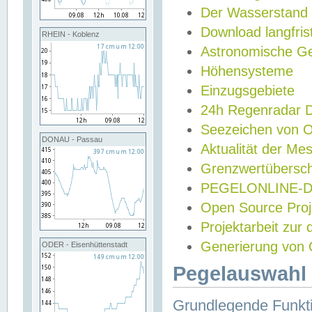
Der Wasserstand
Download langfris
RHEIN - Koblenz
Astronomische Gez
Höhensysteme
Einzugsgebiete
24h Regenradar
Seezeichen von 
DONAU - Passau
Aktualität der Me
Grenzwertübersch
PEGELONLINE-Di
Open Source Projek
Projektarbeit zur
Generierung von 
ODER - Eisenhüttenstadt
Pegelauswahl 
Grundlegende Funkti