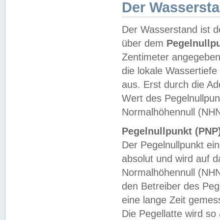
Der Wasserst
Der Wasserstand ist d
über dem
Pegelnullp
Zentimeter angegeben
die lokale Wassertie
aus. Erst durch die A
Wert des Pegelnullpun
Normalhöhennull (NHN
Pegelnullpunkt (PNP)
Der Pegelnullpunkt ei
absolut und wird auf
Normalhöhennull (NHN
den Betreiber des Pege
eine lange Zeit geme
Die Pegellatte wird s