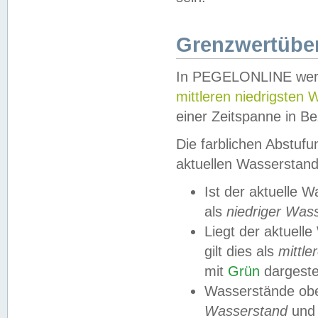
Grenzwertüber
In PEGELONLINE werde
mittleren niedrigsten
einer Zeitspanne in Be
Die farblichen Abstuf
aktuellen Wasserstand
Ist der aktuelle 
als
niedriger Was
Liegt der aktue
gilt dies als
mittle
mit
Grün
dargestel
Wasserstände obe
Wasserstand
und