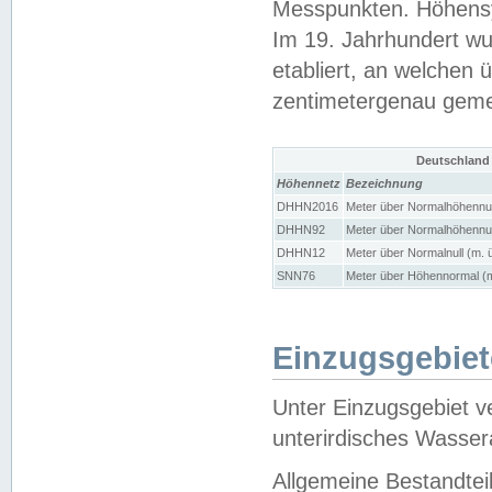
Messpunkten. Höhensy
Im 19. Jahrhundert wu
etabliert, an welchen 
zentimetergenau gem
Deutschland
Höhennetz
Bezeichnung
DHHN2016
Meter über Normalhöhennul
DHHN92
Meter über Normalhöhennul
DHHN12
Meter über Normalnull (m. 
SNN76
Meter über Höhennormal (m
Einzugsgebiet
Unter Einzugsgebiet v
unterirdisches Wasser
Allgemeine Bestandtei