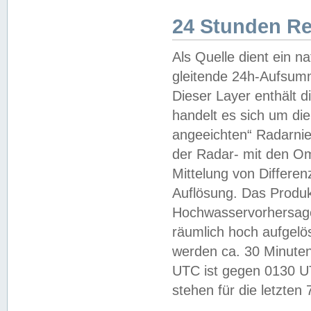
24 Stunden R
Als Quelle dient ein n
gleitende 24h-Aufsum
Dieser Layer enthält
handelt es sich um di
angeeichten“ Radarnie
der Radar- mit den O
Mittelung von Differe
Auflösung. Das Produk
Hochwasservorhersagez
räumlich hoch aufgelö
werden ca. 30 Minuten
UTC ist gegen 0130 UTC
stehen für die letzten