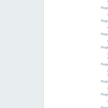
Pege
Pege
Peg
Pege
Pege
Pege
Pege
Peg