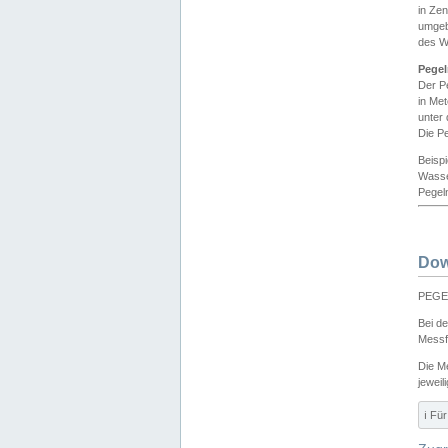
in Ze
umgeb
des W
Pegel
Der P
in Me
unter
Die Pe
Beisp
Wasse
Pegeln
Dow
PEGEL
Bei d
Messf
Die M
jeweil
ℹ️ F