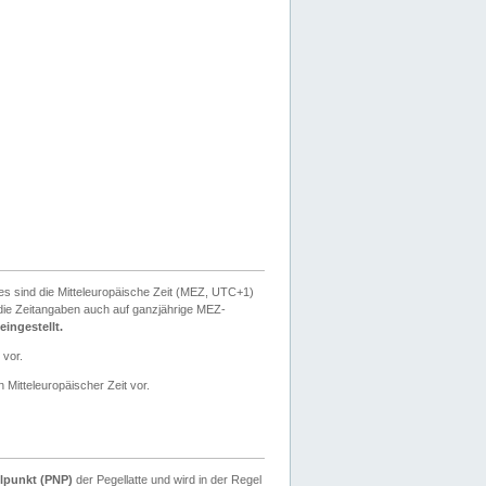
ies sind die Mitteleuropäische Zeit (MEZ, UTC+1)
ie Zeitangaben auch auf ganzjährige MEZ-
ingestellt.
 vor.
 Mitteleuropäischer Zeit vor.
lpunkt (PNP)
der Pegellatte und wird in der Regel