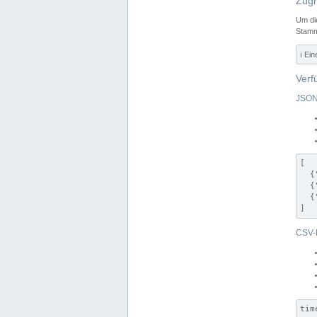
Zugr
Um di
Stamm
ℹ️ Ei
Verf
JSON
[

  {
  {
  {
]
CSV-
tim