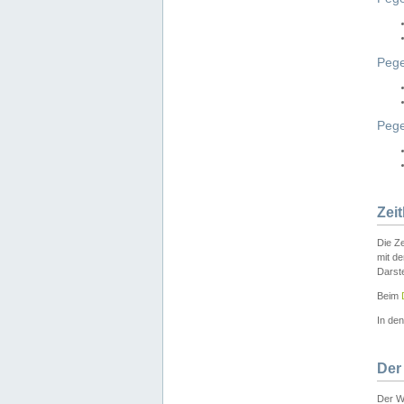
Pege
Peg
Zei
Die Ze
mit d
Darst
Beim
In de
Der
Der W