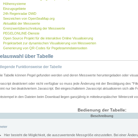
Höhensysteme
Einzugsgebiete
24h Regenradar DWD
Seezeichen von OpenSeaMap.org
Aktualität der Messwerte
Grenzwertüberschreitung der Messwerte
PEGELONLINE-Dienste
Open Source Projekt für die interaktive Online Visualisierung
Projektarbeit zur dynamischen Visualisierung von Messwerten
Generierung von QR-Codes für Pegelstammdatenseiten
elauswahl über Tabelle
legende Funktionsweise der Tabelle
die Tabelle können Pegel gefunden werden und deren Messwerte heruntergeladen oder visuali
vascript deaktiviert oder nicht verfügbar so muss jede Änderung mit der Bestätigung des "Filt
int nur bei deaktiviertem Javascript. Bei eingeschaltetem Javascript aktualisieren sich alle 
itstempel in den Dateien beim Download liegen ganzjährig in mitteleuropäischer Winterzeit vo
Bedienung der Tabelle:
Beschreibung
meter
Hier besteht die Möglichkeit, die auszuwertende Messgröße einzustellen. Bei einer Ände