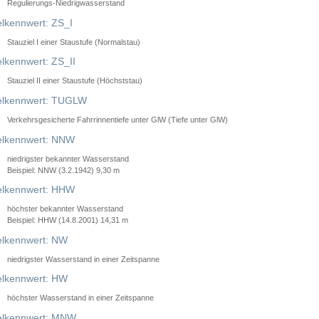
Regulierungs-Niedrigwasserstand
lkennwert: ZS_I
Stauziel I einer Staustufe (Normalstau)
lkennwert: ZS_II
Stauziel II einer Staustufe (Höchststau)
elkennwert: TUGLW
Verkehrsgesicherte Fahrrinnentiefe unter GlW (Tiefe unter GlW)
lkennwert: NNW
niedrigster bekannter Wasserstand
Beispiel: NNW (3.2.1942) 9,30 m
lkennwert: HHW
höchster bekannter Wasserstand
Beispiel: HHW (14.8.2001) 14,31 m
lkennwert: NW
niedrigster Wasserstand in einer Zeitspanne
lkennwert: HW
höchster Wasserstand in einer Zeitspanne
elkennwert: MNW