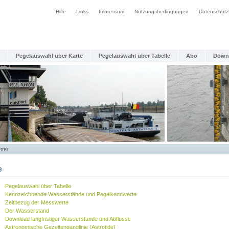
Hilfe
Links
Impressum
Nutzungsbedingungen
Datenschutz
Pegelauswahl über Karte
Pegelauswahl über Tabelle
Abo
Down
tter
e
Pegelauswahl über Tabelle
Kennzeichnende Wasserstände und Pegelkennwerte
Zeitbezug der Messwerte
Der Wasserstand
Download langfristiger Wasserstände und Abflüsse
Astronomische Gezeitenganglinie (Astrotide)