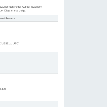
wünschten Pegel. Auf der jeweiligen
 der Diagrammanzeige.
load-Prozess.
MEZ/MESZ zu UTC)
lung)