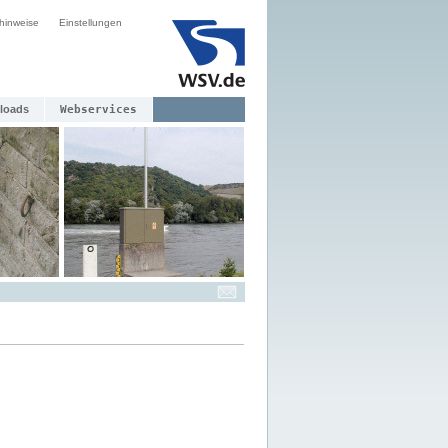
hinweise
Einstellungen
loads
Webservices