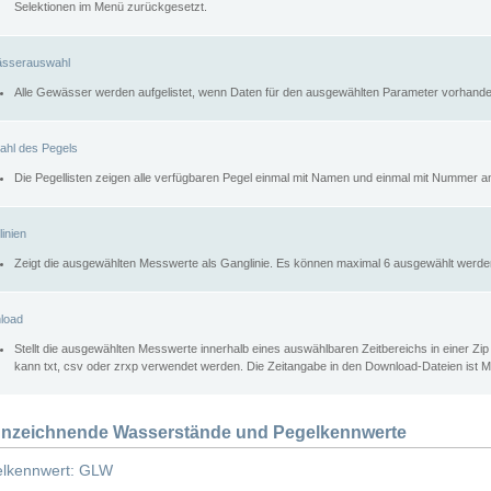
Selektionen im Menü zurückgesetzt.
sserauswahl
Alle Gewässer werden aufgelistet, wenn Daten für den ausgewählten Parameter vorhande
ahl des Pegels
Die Pegellisten zeigen alle verfügbaren Pegel einmal mit Namen und einmal mit Nummer a
inien
Zeigt die ausgewählten Messwerte als Ganglinie. Es können maximal 6 ausgewählt werde
load
Stellt die ausgewählten Messwerte innerhalb eines auswählbaren Zeitbereichs in einer Zi
kann txt, csv oder zrxp verwendet werden. Die Zeitangabe in den Download-Dateien ist 
nzeichnende Wasserstände und Pegelkennwerte
lkennwert: GLW