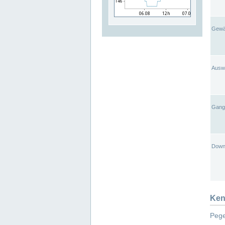
Gewä
Ausw
Gangl
Down
Ken
Pege