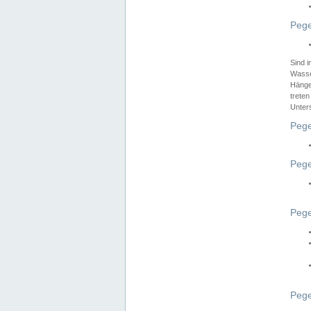
Pege
Sind 
Wasser
Hänge
treten
Unter
Pege
Pege
Pege
Pege