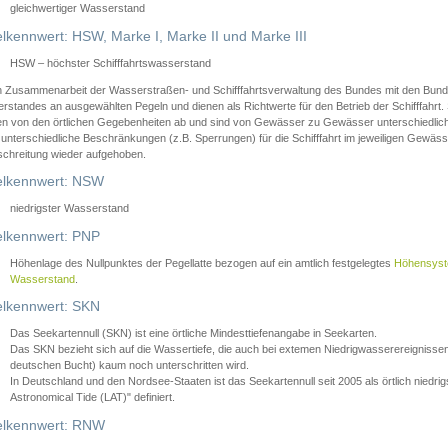
gleichwertiger Wasserstand
lkennwert: HSW, Marke I, Marke II und Marke III
HSW – höchster Schifffahrtswasserstand
in Zusammenarbeit der Wasserstraßen- und Schifffahrtsverwaltung des Bundes mit den Bund
standes an ausgewählten Pegeln und dienen als Richtwerte für den Betrieb der Schifffahrt. 
n von den örtlichen Gegebenheiten ab und sind von Gewässer zu Gewässer unterschiedlich
 unterschiedliche Beschränkungen (z.B. Sperrungen) für die Schifffahrt im jeweiligen Gewäss
schreitung wieder aufgehoben.
lkennwert: NSW
niedrigster Wasserstand
lkennwert: PNP
Höhenlage des Nullpunktes der Pegellatte bezogen auf ein amtlich festgelegtes
Höhensys
Wasserstand
.
lkennwert: SKN
Das Seekartennull (SKN) ist eine örtliche Mindesttiefenangabe in Seekarten.
Das SKN bezieht sich auf die Wassertiefe, die auch bei extemen Niedrigwasserereignissen
deutschen Bucht) kaum noch unterschritten wird.
In Deutschland und den Nordsee-Staaten ist das Seekartennull seit 2005 als örtlich nie
Astronomical Tide (LAT)" definiert.
lkennwert: RNW