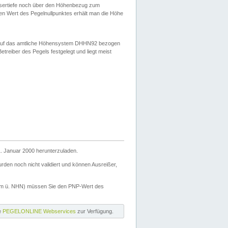
ssertiefe noch über den Höhenbezug zum
en Wert des Pegelnullpunktes erhält man die Höhe
d auf das amtliche Höhensystem DHHN92 bezogen
reiber des Pegels festgelegt und liegt meist
. Januar 2000 herunterzuladen.
den noch nicht validiert und können Ausreißer,
(m ü. NHN) müssen Sie den PNP-Wert des
ie
PEGELONLINE Webservices
zur Verfügung.