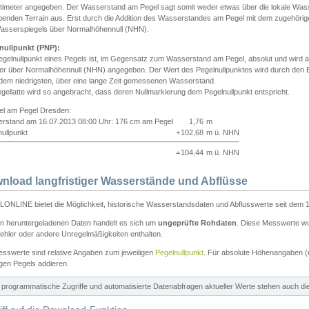
ntimeter angegeben. Der Wasserstand am Pegel sagt somit weder etwas über die lokale Wa
enden Terrain aus. Erst durch die Addition des Wasserstandes am Pegel mit dem zugehörig
asserspiegels über Normalhöhennull (NHN).
nullpunkt (PNP):
egelnullpunkt eines Pegels ist, im Gegensatz zum Wasserstand am Pegel, absolut und wir
ter über Normalhöhennull (NHN) angegeben. Der Wert des Pegelnullpunktes wird durch den Bet
 dem niedrigsten, über eine lange Zeit gemessenen Wasserstand.
gellatte wird so angebracht, dass deren Nullmarkierung dem Pegelnullpunkt entspricht.
iel am Pegel Dresden:
rstand am 16.07.2013 08:00 Uhr: 176 cm am Pegel
1,76
m
ullpunkt
+
102,68
m ü. NHN
=
104,44
m ü. NHN
nload langfristiger Wasserstände und Abflüsse
ONLINE bietet die Möglichkeit, historische Wasserstandsdaten und Abflusswerte seit dem 1
en heruntergeladenen Daten handelt es sich um
ungeprüfte Rohdaten
. Diese Messwerte wur
ehler oder andere Unregelmäßigkeiten enthalten.
esswerte sind relative Angaben zum jeweiligen
Pegelnullpunkt
. Für absolute Höhenangaben 
igen Pegels addieren.
ür programmatische Zugriffe und automatisierte Datenabfragen aktueller Werte stehen auch d