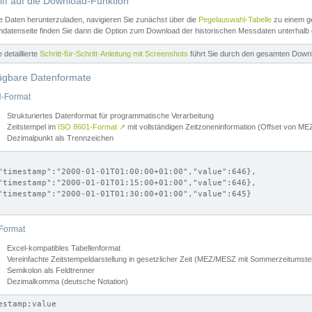
iff auf die Download-Funktion
e Daten herunterzuladen, navigieren Sie zunächst über die
Pegelauswahl-Tabelle
zu einem ge
datenseite finden Sie dann die Option zum Download der historischen Messdaten unterhalb
ne detaillierte
Schritt-für-Schritt-Anleitung mit Screenshots
führt Sie durch den gesamten Down
ügbare Datenformate
-Format
Strukturiertes Datenformat für programmatische Verarbeitung
Zeitstempel im
ISO 8601-Format
↗
mit vollständigen Zeitzoneninformation (Offset von 
Dezimalpunkt als Trennzeichen
"timestamp":"2000-01-01T01:00:00+01:00","value":646},

"timestamp":"2000-01-01T01:15:00+01:00","value":646},

"timestamp":"2000-01-01T01:30:00+01:00","value":645}

Format
Excel-kompatibles Tabellenformat
Vereinfachte Zeitstempeldarstellung in gesetzlicher Zeit (MEZ/MESZ mit Sommerzeitumstel
Semikolon als Feldtrenner
Dezimalkomma (deutsche Notation)
estamp;value
