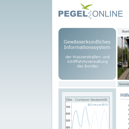
Start
Newsle
Hilf
Elbe - Cuxhaven Steubenhöft