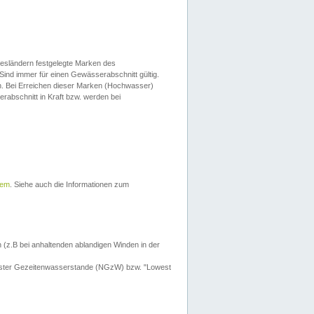
esländern festgelegte Marken des
Sind immer für einen Gewässerabschnitt gültig.
. Bei Erreichen dieser Marken (Hochwasser)
erabschnitt in Kraft bzw. werden bei
tem
. Siehe auch die Informationen zum
 (z.B bei anhaltenden ablandigen Winden in der
drigster Gezeitenwasserstande (NGzW) bzw. "Lowest