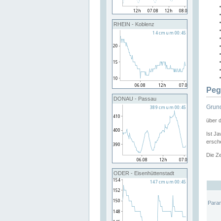
RHEIN - Koblenz
Peg
DONAU - Passau
Grund
über 
Ist Ja
ersche
Die Ze
ODER - Eisenhüttenstadt
Para