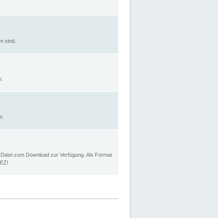
n sind.
n.
n.
p Datei zum Download zur Verfügung. Als Format
MEZ!