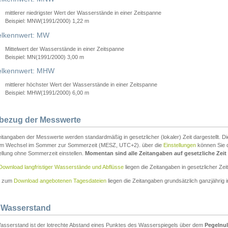
mittlerer niedrigster Wert der Wasserstände in einer Zeitspanne
Beispiel: MNW(1991/2000) 1,22 m
lkennwert: MW
Mittelwert der Wasserstände in einer Zeitspanne
Beispiel: MN(1991/2000) 3,00 m
elkennwert: MHW
mittlerer höchster Wert der Wasserstände in einer Zeitspanne
Beispiel: MHW(1991/2000) 6,00 m
tbezug der Messwerte
itangaben der Messwerte werden standardmäßig in gesetzlicher (lokaler) Zeit dargestellt. D
em Wechsel im Sommer zur Sommerzeit (MESZ, UTC+2). über die
Einstellungen
können Sie d
ellung ohne Sommerzeit einstellen.
Momentan sind alle Zeitangaben auf gesetzliche Zeit e
Download langfristiger Wasserstände und Abflüsse
liegen die Zeitangaben in gesetzlicher Zeit
n zum
Download angebotenen Tagesdateien
liegen die Zeitangaben grundsätzlich ganzjährig in
 Wasserstand
asserstand ist der lotrechte Abstand eines Punktes des Wasserspiegels über dem
Pegelnul