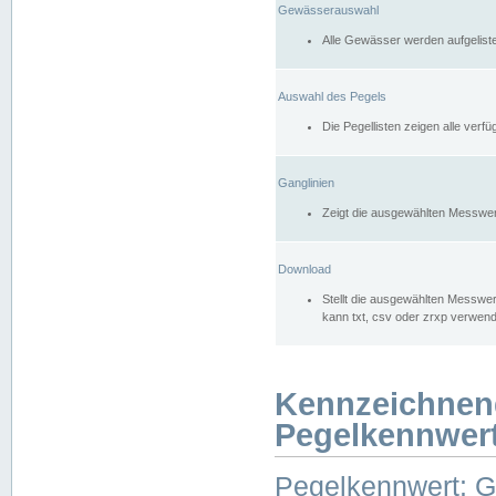
Gewässerauswahl
Alle Gewässer werden aufgelist
Auswahl des Pegels
Die Pegellisten zeigen alle ver
Ganglinien
Zeigt die ausgewählten Messwer
Download
Stellt die ausgewählten Messwer
kann txt, csv oder zrxp verwen
Kennzeichnen
Pegelkennwer
Pegelkennwert: 