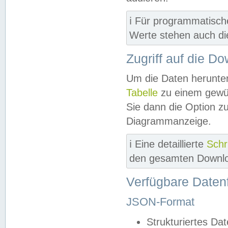
ℹ️ Für programmatisch
Werte stehen auch d
Zugriff auf die D
Um die Daten herunter
Tabelle
zu einem gewün
Sie dann die Option z
Diagrammanzeige.
ℹ️ Eine detaillierte
Schr
den gesamten Downlo
Verfügbare Daten
JSON-Format
Strukturiertes Da