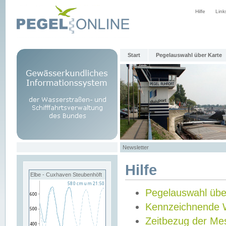
Hilfe
Link
Start
Pegelauswahl über Karte
Newsletter
Hilfe
Elbe - Cuxhaven Steubenhöft
Pegelauswahl übe
Kennzeichnende 
Zeitbezug der Me