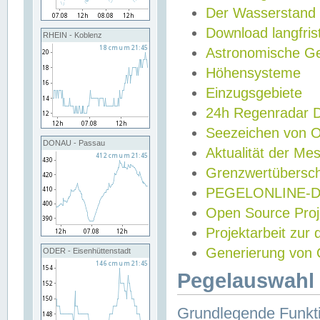
Der Wasserstand
Download langfris
RHEIN - Koblenz
Astronomische Gez
Höhensysteme
Einzugsgebiete
24h Regenradar
Seezeichen von 
DONAU - Passau
Aktualität der Me
Grenzwertübersch
PEGELONLINE-Di
Open Source Projek
Projektarbeit zur
Generierung von 
ODER - Eisenhüttenstadt
Pegelauswahl 
Grundlegende Funkti