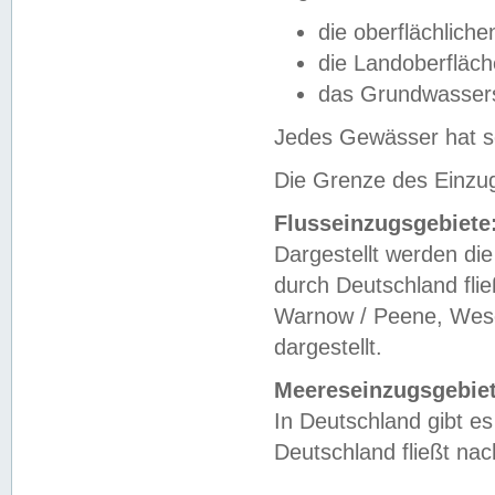
die oberflächlich
die Landoberfläc
das Grundwasser
Jedes Gewässer hat se
Die Grenze des Einzug
Flusseinzugsgebiete
Dargestellt werden die
durch Deutschland fli
Warnow / Peene, Weser
dargestellt.
Meereseinzugsgebiet
In Deutschland gibt 
Deutschland fließt n