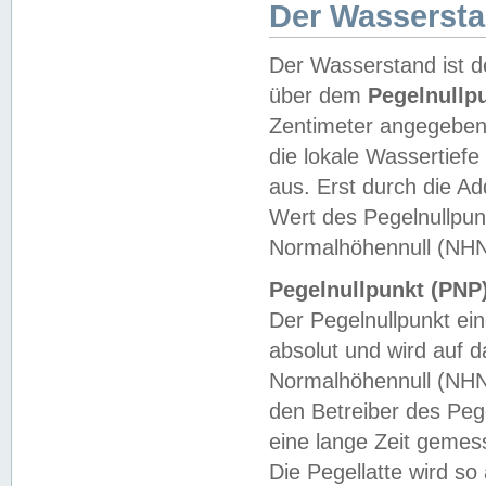
Der Wasserst
Der Wasserstand ist d
über dem
Pegelnullp
Zentimeter angegeben
die lokale Wassertie
aus. Erst durch die A
Wert des Pegelnullpun
Normalhöhennull (NHN
Pegelnullpunkt (PNP)
Der Pegelnullpunkt ei
absolut und wird auf
Normalhöhennull (NHN
den Betreiber des Pege
eine lange Zeit geme
Die Pegellatte wird s