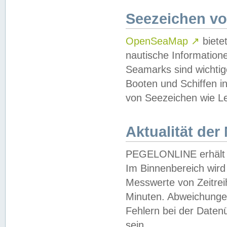
Seezeichen v
OpenSeaMap
↗
biete
nautische Information
Seamarks sind wichtig
Booten und Schiffen i
von Seezeichen wie Le
Aktualität der
PEGELONLINE erhält u
Im Binnenbereich wird 
Messwerte von Zeitreih
Minuten. Abweichungen
Fehlern bei der Daten
sein.