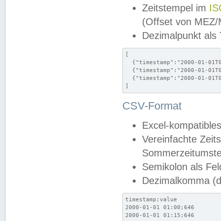
Zeitstempel im
IS
(Offset von MEZ
Dezimalpunkt als
[

  {"timestamp":"2000-01-01T0
  {"timestamp":"2000-01-01T0
  {"timestamp":"2000-01-01T0
]
CSV-Format
Excel-kompatibles
Vereinfachte Zeit
Sommerzeitumstel
Semikolon als Fel
Dezimalkomma (de
timestamp;value

2000-01-01 01:00;646

2000-01-01 01:15;646
