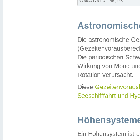
2000-01-01 01:30;645
Astronomische
Die astronomische Gez
(Gezeitenvorausberec
Die periodischen Schw
Wirkung von Mond und
Rotation verursacht.
Diese
Gezeitenvorau
Seeschifffahrt und Hy
Höhensystem
Ein Höhensystem ist e