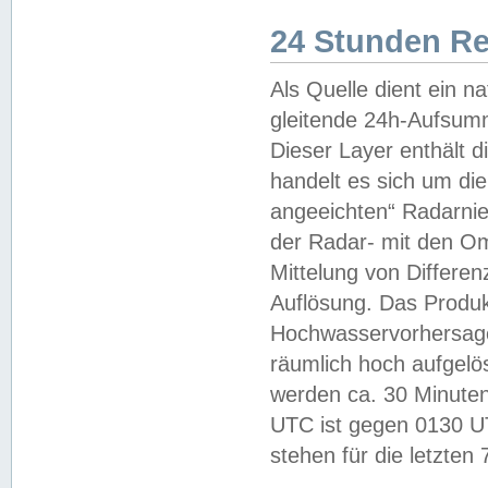
24 Stunden R
Als Quelle dient ein n
gleitende 24h-Aufsum
Dieser Layer enthält
handelt es sich um di
angeeichten“ Radarnie
der Radar- mit den O
Mittelung von Differe
Auflösung. Das Produk
Hochwasservorhersagez
räumlich hoch aufgelö
werden ca. 30 Minuten
UTC ist gegen 0130 UTC
stehen für die letzten