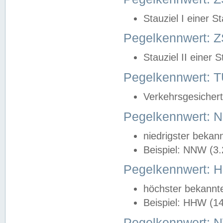
Stauziel I einer S
Pegelkennwert: Z
Stauziel II einer 
Pegelkennwert:
Verkehrsgesichert
Pegelkennwert:
niedrigster bekan
Beispiel: NNW (3
Pegelkennwert:
höchster bekannt
Beispiel: HHW (1
Pegelkennwert: 