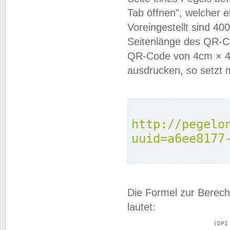
Tab öffnen", welcher 
Voreingestellt sind 4
Seitenlänge des QR-C
QR-Code von 4cm × 4c
ausdrucken, so setzt 
http://pegelo
uuid=a6ee8177
Die Formel zur Berech
lautet:
			(DPI × Druckkantenlänge in cm) ÷ 2,54 = Kantenlänge in Pixel
