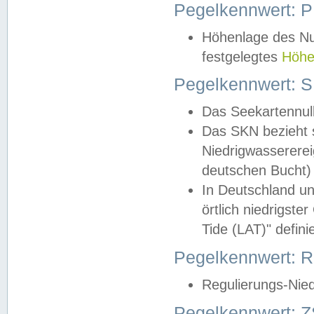
Pegelkennwert: 
Höhenlage des Nul
festgelegtes
Höhe
Pegelkennwert: 
Das Seekartennull
Das SKN bezieht s
Niedrigwassererei
deutschen Bucht) 
In Deutschland un
örtlich niedrigst
Tide (LAT)" definie
Pegelkennwert:
Regulierungs-Nie
Pegelkennwert: Z