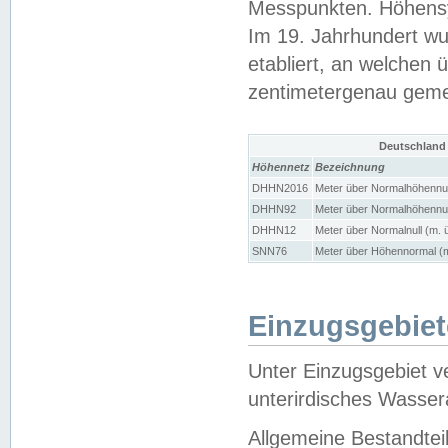
Messpunkten. Höhensy
Im 19. Jahrhundert wu
etabliert, an welchen 
zentimetergenau gem
Deutschland
Höhennetz
Bezeichnung
DHHN2016
Meter über Normalhöhennul
DHHN92
Meter über Normalhöhennul
DHHN12
Meter über Normalnull (m. 
SNN76
Meter über Höhennormal (m
Einzugsgebiet
Unter Einzugsgebiet v
unterirdisches Wasser
Allgemeine Bestandtei