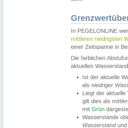
Grenzwertüber
In PEGELONLINE werde
mittleren niedrigsten
einer Zeitspanne in Be
Die farblichen Abstuf
aktuellen Wasserstand
Ist der aktuelle 
als
niedriger Was
Liegt der aktue
gilt dies als
mittle
mit
Grün
dargestel
Wasserstände obe
Wasserstand
und