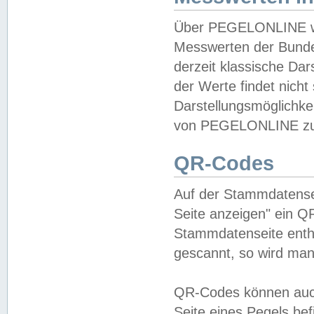
Über PEGELONLINE wer
Messwerten der Bundes
derzeit klassische Da
der Werte findet nicht 
Darstellungsmöglichkei
von PEGELONLINE zu 
QR-Codes
Auf der Stammdatensei
Seite anzeigen" ein Q
Stammdatenseite enthä
gescannt, so wird man
QR-Codes können auc
Seite eines Pegels be