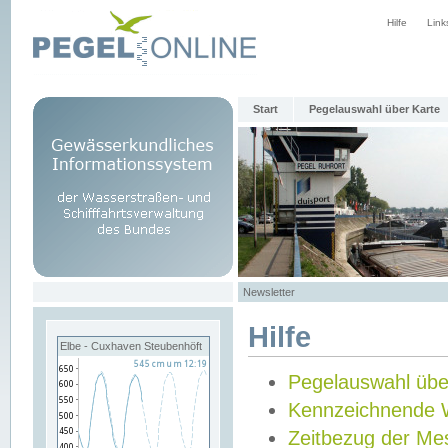
Hilfe
Link
Start
Pegelauswahl über Karte
Newsletter
Hilfe
Elbe - Cuxhaven Steubenhöft
Pegelauswahl übe
Kennzeichnende 
Zeitbezug der Me