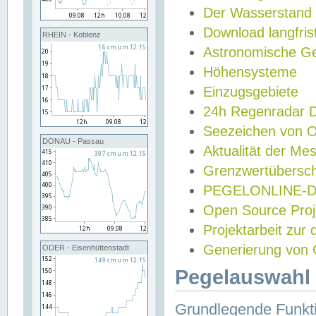
Der Wasserstand
Download langfris
RHEIN - Koblenz
Astronomische Gez
Höhensysteme
Einzugsgebiete
24h Regenradar
Seezeichen von 
DONAU - Passau
Aktualität der Me
Grenzwertübersch
PEGELONLINE-Di
Open Source Projek
Projektarbeit zur
Generierung von 
ODER - Eisenhüttenstadt
Pegelauswahl 
Grundlegende Funkti