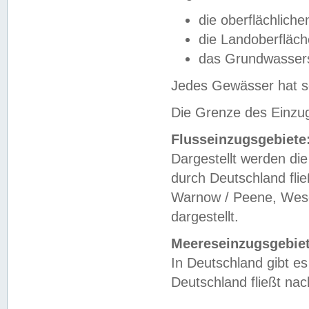
die oberflächlich
die Landoberfläc
das Grundwasser
Jedes Gewässer hat se
Die Grenze des Einzug
Flusseinzugsgebiete
Dargestellt werden die
durch Deutschland fli
Warnow / Peene, Weser
dargestellt.
Meereseinzugsgebiet
In Deutschland gibt 
Deutschland fließt n