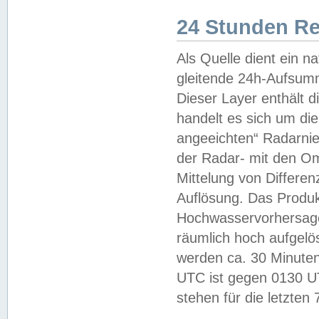
24 Stunden R
Als Quelle dient ein n
gleitende 24h-Aufsum
Dieser Layer enthält
handelt es sich um di
angeeichten“ Radarnie
der Radar- mit den O
Mittelung von Differe
Auflösung. Das Produk
Hochwasservorhersagez
räumlich hoch aufgelö
werden ca. 30 Minuten
UTC ist gegen 0130 UTC
stehen für die letzten