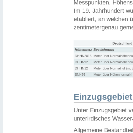
Messpunkten. Höhensy
Im 19. Jahrhundert wu
etabliert, an welchen 
zentimetergenau gem
Deutschland
Höhennetz
Bezeichnung
DHHN2016
Meter über Normalhöhennul
DHHN92
Meter über Normalhöhennul
DHHN12
Meter über Normalnull (m. 
SNN76
Meter über Höhennormal (m
Einzugsgebiet
Unter Einzugsgebiet v
unterirdisches Wasser
Allgemeine Bestandtei