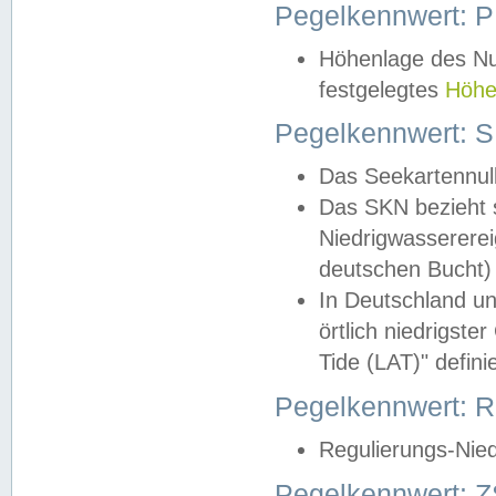
Pegelkennwert: 
Höhenlage des Nul
festgelegtes
Höhe
Pegelkennwert: 
Das Seekartennull
Das SKN bezieht s
Niedrigwassererei
deutschen Bucht) 
In Deutschland un
örtlich niedrigst
Tide (LAT)" definie
Pegelkennwert:
Regulierungs-Nie
Pegelkennwert: Z