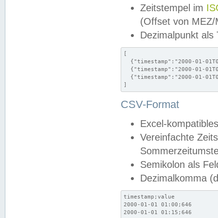
Zeitstempel im
IS
(Offset von MEZ
Dezimalpunkt als
[

  {"timestamp":"2000-01-01T0
  {"timestamp":"2000-01-01T0
  {"timestamp":"2000-01-01T0
]
CSV-Format
Excel-kompatibles
Vereinfachte Zeit
Sommerzeitumstel
Semikolon als Fel
Dezimalkomma (de
timestamp;value

2000-01-01 01:00;646

2000-01-01 01:15;646
