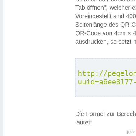
Tab öffnen", welcher 
Voreingestellt sind 4
Seitenlänge des QR-C
QR-Code von 4cm × 4c
ausdrucken, so setzt 
http://pegelo
uuid=a6ee8177
Die Formel zur Berech
lautet:
			(DPI × Druckkantenlänge in cm) ÷ 2,54 = Kantenlänge in Pixel
