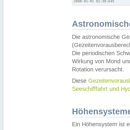
2000-01-01 01:30;645
Astronomische
Die astronomische Gez
(Gezeitenvorausberec
Die periodischen Schw
Wirkung von Mond und
Rotation verursacht.
Diese
Gezeitenvorau
Seeschifffahrt und Hy
Höhensystem
Ein Höhensystem ist e