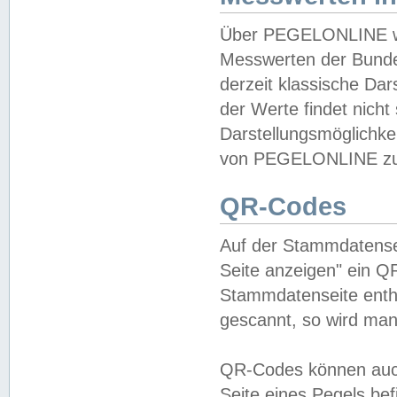
Über PEGELONLINE wer
Messwerten der Bundes
derzeit klassische Da
der Werte findet nicht 
Darstellungsmöglichkei
von PEGELONLINE zu 
QR-Codes
Auf der Stammdatensei
Seite anzeigen" ein Q
Stammdatenseite enthä
gescannt, so wird man
QR-Codes können auc
Seite eines Pegels be