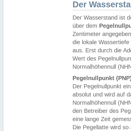
Der Wasserst
Der Wasserstand ist d
über dem
Pegelnullp
Zentimeter angegeben
die lokale Wassertie
aus. Erst durch die A
Wert des Pegelnullpun
Normalhöhennull (NHN
Pegelnullpunkt (PNP)
Der Pegelnullpunkt ei
absolut und wird auf
Normalhöhennull (NHN
den Betreiber des Pege
eine lange Zeit geme
Die Pegellatte wird s