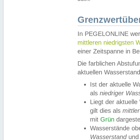
Grenzwertüber
In PEGELONLINE werde
mittleren niedrigsten
einer Zeitspanne in Be
Die farblichen Abstuf
aktuellen Wasserstand
Ist der aktuelle 
als
niedriger Was
Liegt der aktue
gilt dies als
mittle
mit
Grün
dargestel
Wasserstände obe
Wasserstand
und