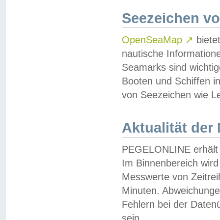
Seezeichen v
OpenSeaMap
↗
biete
nautische Information
Seamarks sind wichtig
Booten und Schiffen i
von Seezeichen wie Le
Aktualität der
PEGELONLINE erhält u
Im Binnenbereich wird 
Messwerte von Zeitreih
Minuten. Abweichungen
Fehlern bei der Daten
sein.