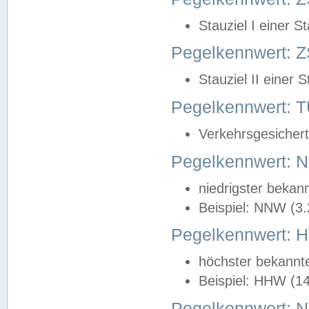
Stauziel I einer S
Pegelkennwert: Z
Stauziel II einer 
Pegelkennwert:
Verkehrsgesichert
Pegelkennwert:
niedrigster bekan
Beispiel: NNW (3
Pegelkennwert:
höchster bekannt
Beispiel: HHW (1
Pegelkennwert: 