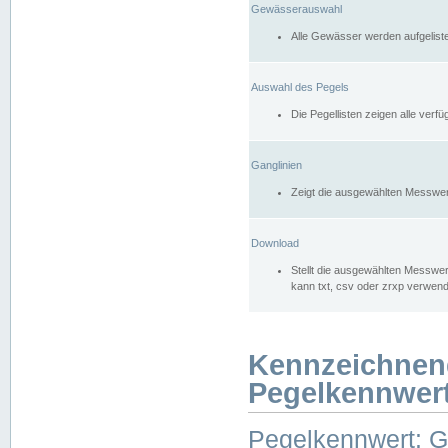
Gewässerauswahl
Alle Gewässer werden aufgelist
Auswahl des Pegels
Die Pegellisten zeigen alle ver
Ganglinien
Zeigt die ausgewählten Messwer
Download
Stellt die ausgewählten Messwer
kann txt, csv oder zrxp verwen
Kennzeichnen
Pegelkennwer
Pegelkennwert: 