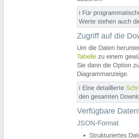
ℹ️ Für programmatisch
Werte stehen auch d
Zugriff auf die D
Um die Daten herunter
Tabelle
zu einem gewün
Sie dann die Option z
Diagrammanzeige.
ℹ️ Eine detaillierte
Schr
den gesamten Downlo
Verfügbare Daten
JSON-Format
Strukturiertes Da