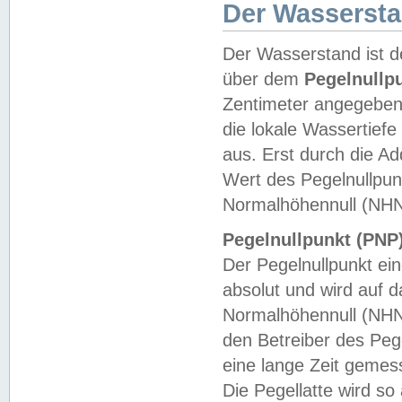
Der Wasserst
Der Wasserstand ist d
über dem
Pegelnullp
Zentimeter angegeben
die lokale Wassertie
aus. Erst durch die A
Wert des Pegelnullpun
Normalhöhennull (NHN
Pegelnullpunkt (PNP)
Der Pegelnullpunkt ei
absolut und wird auf
Normalhöhennull (NHN
den Betreiber des Pege
eine lange Zeit geme
Die Pegellatte wird s