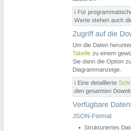
ℹ️ Für programmatisch
Werte stehen auch d
Zugriff auf die D
Um die Daten herunter
Tabelle
zu einem gewün
Sie dann die Option z
Diagrammanzeige.
ℹ️ Eine detaillierte
Schr
den gesamten Downlo
Verfügbare Daten
JSON-Format
Strukturiertes Da