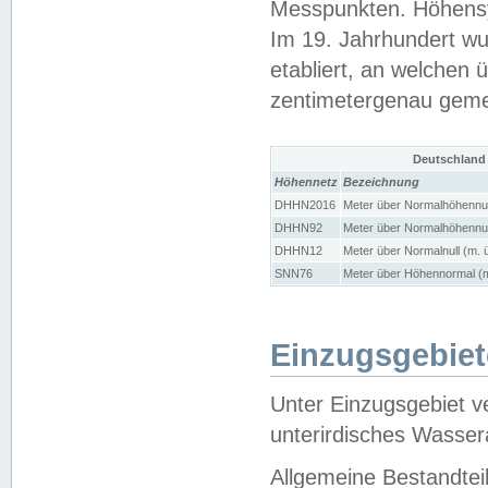
Messpunkten. Höhensy
Im 19. Jahrhundert wu
etabliert, an welchen 
zentimetergenau gem
Deutschland
Höhennetz
Bezeichnung
DHHN2016
Meter über Normalhöhennul
DHHN92
Meter über Normalhöhennul
DHHN12
Meter über Normalnull (m. 
SNN76
Meter über Höhennormal (m
Einzugsgebiet
Unter Einzugsgebiet v
unterirdisches Wasser
Allgemeine Bestandtei