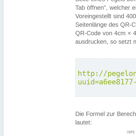
Tab öffnen", welcher 
Voreingestellt sind 4
Seitenlänge des QR-C
QR-Code von 4cm × 4c
ausdrucken, so setzt 
http://pegelo
uuid=a6ee8177
Die Formel zur Berech
lautet:
			(DPI × Druckkantenlänge in cm) ÷ 2,54 = Kantenlänge in Pixel
