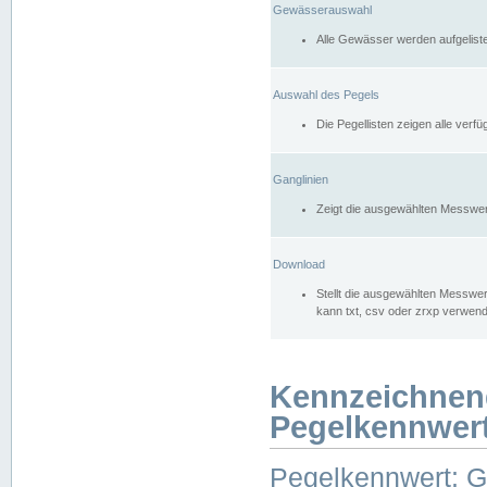
Gewässerauswahl
Alle Gewässer werden aufgelist
Auswahl des Pegels
Die Pegellisten zeigen alle ver
Ganglinien
Zeigt die ausgewählten Messwer
Download
Stellt die ausgewählten Messwer
kann txt, csv oder zrxp verwen
Kennzeichnen
Pegelkennwer
Pegelkennwert: 