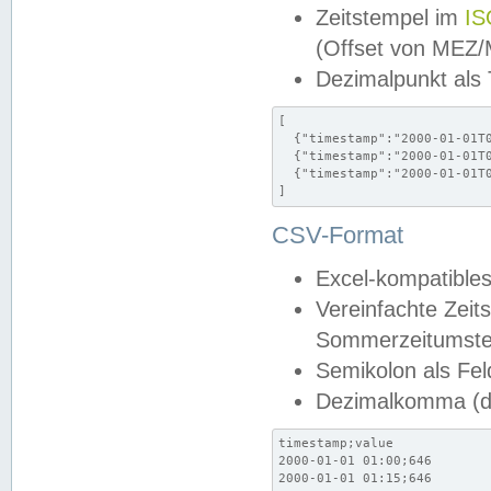
Zeitstempel im
IS
(Offset von MEZ
Dezimalpunkt als
[

  {"timestamp":"2000-01-01T0
  {"timestamp":"2000-01-01T0
  {"timestamp":"2000-01-01T0
]
CSV-Format
Excel-kompatibles
Vereinfachte Zeit
Sommerzeitumstel
Semikolon als Fel
Dezimalkomma (de
timestamp;value

2000-01-01 01:00;646

2000-01-01 01:15;646
