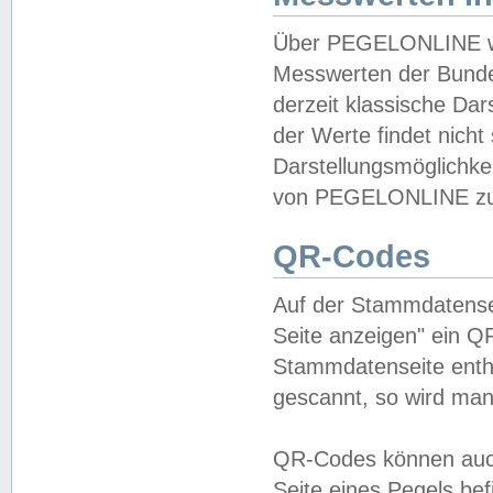
Über PEGELONLINE wer
Messwerten der Bundes
derzeit klassische Da
der Werte findet nicht 
Darstellungsmöglichkei
von PEGELONLINE zu 
QR-Codes
Auf der Stammdatensei
Seite anzeigen" ein Q
Stammdatenseite enthä
gescannt, so wird man
QR-Codes können auc
Seite eines Pegels be