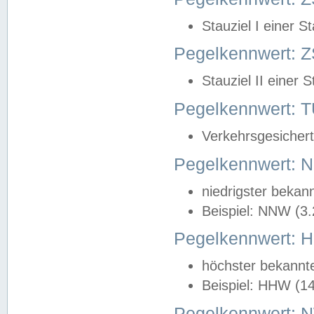
Stauziel I einer S
Pegelkennwert: Z
Stauziel II einer 
Pegelkennwert:
Verkehrsgesichert
Pegelkennwert:
niedrigster bekan
Beispiel: NNW (3
Pegelkennwert:
höchster bekannt
Beispiel: HHW (1
Pegelkennwert: 