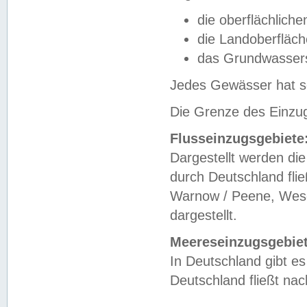
die oberflächlich
die Landoberfläc
das Grundwasser
Jedes Gewässer hat se
Die Grenze des Einzug
Flusseinzugsgebiete
Dargestellt werden die
durch Deutschland fli
Warnow / Peene, Weser
dargestellt.
Meereseinzugsgebiet
In Deutschland gibt 
Deutschland fließt n