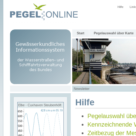
Hilfe
Link
Start
Pegelauswahl über Karte
Newsletter
Hilfe
Elbe - Cuxhaven Steubenhöft
Pegelauswahl übe
Kennzeichnende 
Zeitbezug der Me