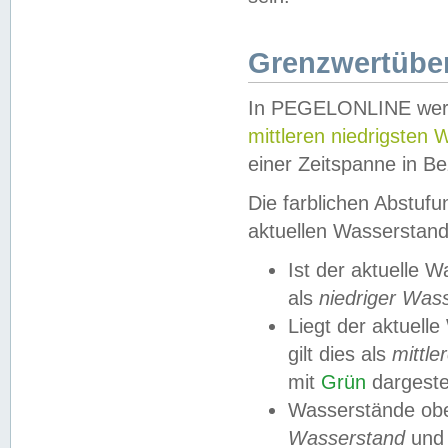
Grenzwertüber
In PEGELONLINE werde
mittleren niedrigsten
einer Zeitspanne in Be
Die farblichen Abstuf
aktuellen Wasserstand
Ist der aktuelle 
als
niedriger Was
Liegt der aktue
gilt dies als
mittle
mit
Grün
dargestel
Wasserstände obe
Wasserstand
und