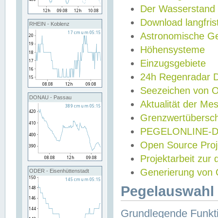
Der Wasserstand
Download langfris
RHEIN - Koblenz
Astronomische Gez
Höhensysteme
Einzugsgebiete
24h Regenradar
Seezeichen von 
DONAU - Passau
Aktualität der Me
Grenzwertübersch
PEGELONLINE-Di
Open Source Projek
Projektarbeit zur
Generierung von 
ODER - Eisenhüttenstadt
Pegelauswahl 
Grundlegende Funkti