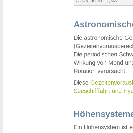
2000-01-01 01:30;645
Astronomische
Die astronomische Gez
(Gezeitenvorausberec
Die periodischen Schw
Wirkung von Mond und
Rotation verursacht.
Diese
Gezeitenvorau
Seeschifffahrt und Hy
Höhensystem
Ein Höhensystem ist e