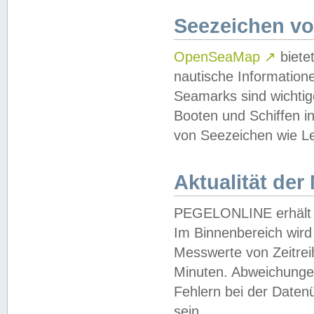
Seezeichen v
OpenSeaMap
↗
biete
nautische Information
Seamarks sind wichtig
Booten und Schiffen i
von Seezeichen wie Le
Aktualität der
PEGELONLINE erhält u
Im Binnenbereich wird 
Messwerte von Zeitreih
Minuten. Abweichungen
Fehlern bei der Daten
sein.