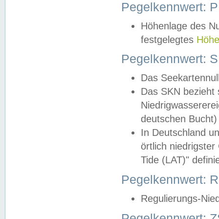
Pegelkennwert: 
Höhenlage des Nul
festgelegtes
Höhe
Pegelkennwert: 
Das Seekartennull
Das SKN bezieht s
Niedrigwassererei
deutschen Bucht) 
In Deutschland un
örtlich niedrigst
Tide (LAT)" definie
Pegelkennwert:
Regulierungs-Nie
Pegelkennwert: Z