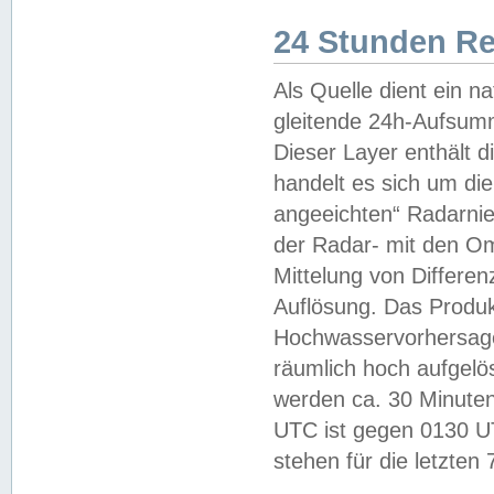
24 Stunden R
Als Quelle dient ein n
gleitende 24h-Aufsum
Dieser Layer enthält
handelt es sich um di
angeeichten“ Radarnie
der Radar- mit den O
Mittelung von Differe
Auflösung. Das Produk
Hochwasservorhersagez
räumlich hoch aufgelö
werden ca. 30 Minuten
UTC ist gegen 0130 UTC
stehen für die letzten