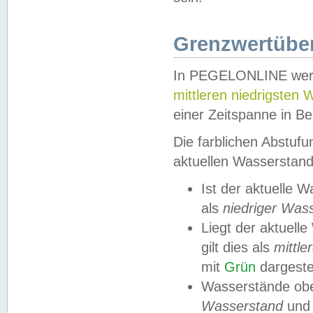
Grenzwertüber
In PEGELONLINE werde
mittleren niedrigsten
einer Zeitspanne in Be
Die farblichen Abstuf
aktuellen Wasserstand
Ist der aktuelle 
als
niedriger Was
Liegt der aktue
gilt dies als
mittle
mit
Grün
dargestel
Wasserstände obe
Wasserstand
und