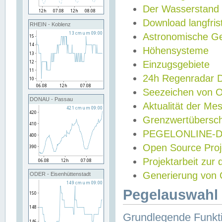
Der Wasserstand
Download langfris
RHEIN - Koblenz
Astronomische Gez
Höhensysteme
Einzugsgebiete
24h Regenradar
Seezeichen von 
DONAU - Passau
Aktualität der Me
Grenzwertübersch
PEGELONLINE-Di
Open Source Projek
Projektarbeit zur
Generierung von 
ODER - Eisenhüttenstadt
Pegelauswahl 
Grundlegende Funkti