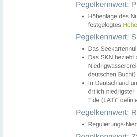
Pegelkennwert: 
Höhenlage des Nul
festgelegtes
Höhe
Pegelkennwert: 
Das Seekartennull
Das SKN bezieht s
Niedrigwassererei
deutschen Bucht) 
In Deutschland un
örtlich niedrigst
Tide (LAT)" definie
Pegelkennwert:
Regulierungs-Nie
Pegelkennwert: Z