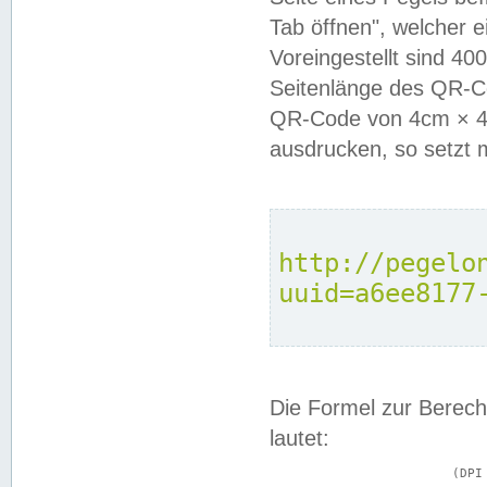
Tab öffnen", welcher 
Voreingestellt sind 4
Seitenlänge des QR-C
QR-Code von 4cm × 4c
ausdrucken, so setzt 
http://pegelo
uuid=a6ee8177
Die Formel zur Berech
lautet:
			(DPI × Druckkantenlänge in cm) ÷ 2,54 = Kantenlänge in Pixel
