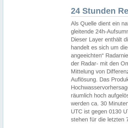
24 Stunden R
Als Quelle dient ein n
gleitende 24h-Aufsum
Dieser Layer enthält
handelt es sich um di
angeeichten“ Radarnie
der Radar- mit den O
Mittelung von Differe
Auflösung. Das Produk
Hochwasservorhersagez
räumlich hoch aufgelö
werden ca. 30 Minuten
UTC ist gegen 0130 UTC
stehen für die letzten