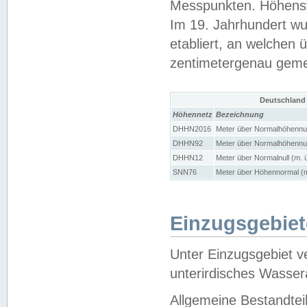
Messpunkten. Höhensy
Im 19. Jahrhundert wu
etabliert, an welchen 
zentimetergenau gem
Deutschland
Höhennetz
Bezeichnung
DHHN2016
Meter über Normalhöhennul
DHHN92
Meter über Normalhöhennul
DHHN12
Meter über Normalnull (m. 
SNN76
Meter über Höhennormal (m
Einzugsgebiet
Unter Einzugsgebiet v
unterirdisches Wasser
Allgemeine Bestandtei