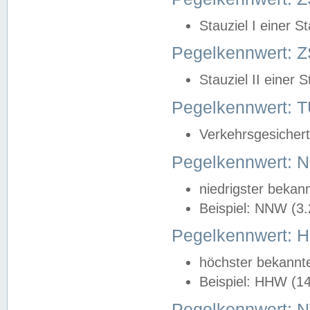
Stauziel I einer S
Pegelkennwert: Z
Stauziel II einer 
Pegelkennwert:
Verkehrsgesichert
Pegelkennwert:
niedrigster bekan
Beispiel: NNW (3
Pegelkennwert:
höchster bekannt
Beispiel: HHW (1
Pegelkennwert: 