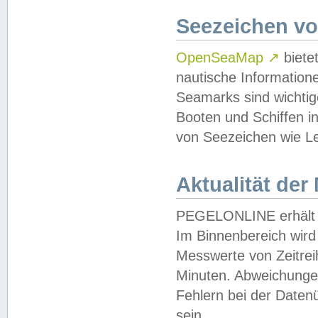
Seezeichen v
OpenSeaMap
↗
biete
nautische Information
Seamarks sind wichtig
Booten und Schiffen i
von Seezeichen wie Le
Aktualität der
PEGELONLINE erhält u
Im Binnenbereich wird 
Messwerte von Zeitreih
Minuten. Abweichungen
Fehlern bei der Daten
sein.