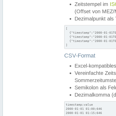
Zeitstempel im
IS
(Offset von MEZ
Dezimalpunkt als
[

  {"timestamp":"2000-01-01T0
  {"timestamp":"2000-01-01T0
  {"timestamp":"2000-01-01T0
]
CSV-Format
Excel-kompatibles
Vereinfachte Zeit
Sommerzeitumstel
Semikolon als Fel
Dezimalkomma (de
timestamp;value

2000-01-01 01:00;646

2000-01-01 01:15;646
