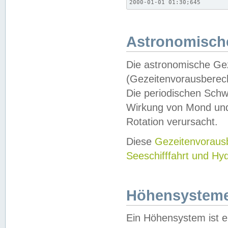
2000-01-01 01:30;645
Astronomische
Die astronomische Gez
(Gezeitenvorausberec
Die periodischen Schw
Wirkung von Mond und
Rotation verursacht.
Diese
Gezeitenvorau
Seeschifffahrt und Hy
Höhensystem
Ein Höhensystem ist e