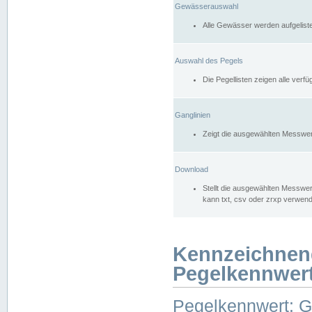
Gewässerauswahl
Alle Gewässer werden aufgelist
Auswahl des Pegels
Die Pegellisten zeigen alle ver
Ganglinien
Zeigt die ausgewählten Messwer
Download
Stellt die ausgewählten Messwer
kann txt, csv oder zrxp verwen
Kennzeichnen
Pegelkennwer
Pegelkennwert: 