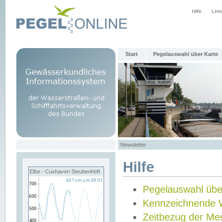
Hilfe
Link
Start
Pegelauswahl über Karte
Newsletter
Hilfe
Elbe - Cuxhaven Steubenhöft
Pegelauswahl übe
Kennzeichnende 
Zeitbezug der Me