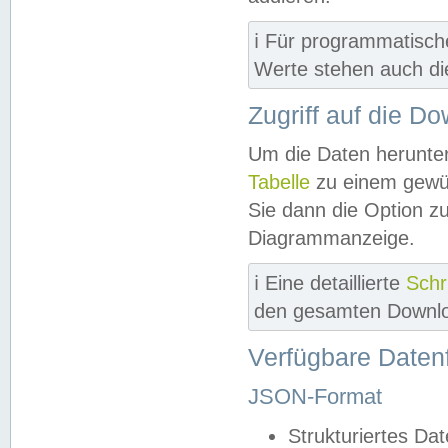
ℹ️ Für programmatisch
Werte stehen auch d
Zugriff auf die D
Um die Daten herunter
Tabelle
zu einem gewün
Sie dann die Option z
Diagrammanzeige.
ℹ️ Eine detaillierte
Schr
den gesamten Downlo
Verfügbare Daten
JSON-Format
Strukturiertes Da