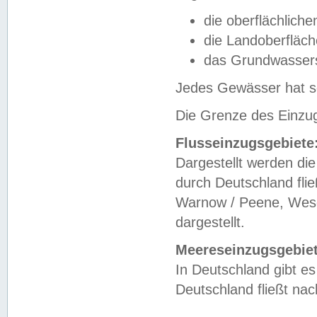
die oberflächlich
die Landoberfläc
das Grundwasser
Jedes Gewässer hat se
Die Grenze des Einzug
Flusseinzugsgebiete
Dargestellt werden die
durch Deutschland fli
Warnow / Peene, Weser
dargestellt.
Meereseinzugsgebiet
In Deutschland gibt 
Deutschland fließt n