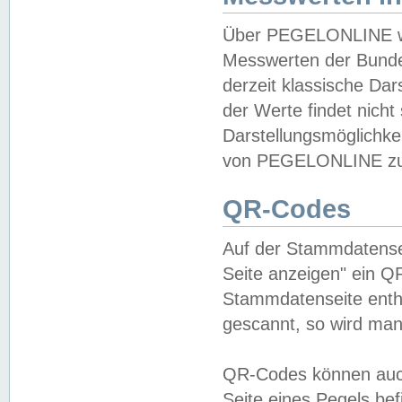
Über PEGELONLINE wer
Messwerten der Bundes
derzeit klassische Da
der Werte findet nicht 
Darstellungsmöglichkei
von PEGELONLINE zu 
QR-Codes
Auf der Stammdatensei
Seite anzeigen" ein Q
Stammdatenseite enthä
gescannt, so wird man
QR-Codes können auc
Seite eines Pegels be