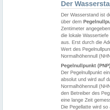
Der Wasserst
Der Wasserstand ist d
über dem
Pegelnullp
Zentimeter angegeben
die lokale Wassertie
aus. Erst durch die A
Wert des Pegelnullpun
Normalhöhennull (NHN
Pegelnullpunkt (PNP)
Der Pegelnullpunkt ei
absolut und wird auf
Normalhöhennull (NHN
den Betreiber des Pege
eine lange Zeit geme
Die Pegellatte wird s