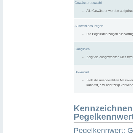
Gewässerauswahl
Alle Gewässer werden aufgelist
Auswahl des Pegels
Die Pegellisten zeigen alle ver
Ganglinien
Zeigt die ausgewählten Messwer
Download
Stellt die ausgewählten Messwer
kann txt, csv oder zrxp verwen
Kennzeichnen
Pegelkennwer
Pegelkennwert: 