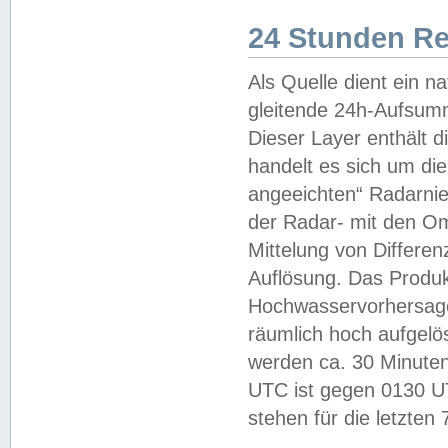
24 Stunden R
Als Quelle dient ein n
gleitende 24h-Aufsum
Dieser Layer enthält
handelt es sich um di
angeeichten“ Radarnie
der Radar- mit den O
Mittelung von Differe
Auflösung. Das Produk
Hochwasservorhersagez
räumlich hoch aufgelö
werden ca. 30 Minuten
UTC ist gegen 0130 UTC
stehen für die letzten