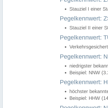
Stauziel I einer S
Pegelkennwert: Z
Stauziel II einer 
Pegelkennwert:
Verkehrsgesichert
Pegelkennwert:
niedrigster bekan
Beispiel: NNW (3
Pegelkennwert:
höchster bekannt
Beispiel: HHW (1
Pegelkennwert: 