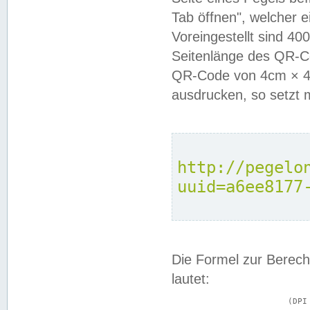
Tab öffnen", welcher 
Voreingestellt sind 4
Seitenlänge des QR-C
QR-Code von 4cm × 4c
ausdrucken, so setzt 
http://pegelo
uuid=a6ee8177
Die Formel zur Berech
lautet:
			(DPI × Druckkantenlänge in cm) ÷ 2,54 = Kantenlänge in Pixel
