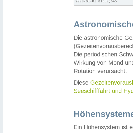
2000-01-01 01:30;645
Astronomische
Die astronomische Gez
(Gezeitenvorausberec
Die periodischen Schw
Wirkung von Mond und
Rotation verursacht.
Diese
Gezeitenvorau
Seeschifffahrt und Hy
Höhensystem
Ein Höhensystem ist e