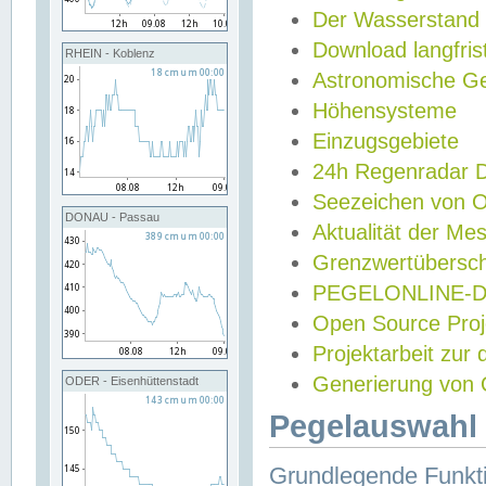
Der Wasserstand
Download langfris
RHEIN - Koblenz
Astronomische Gez
Höhensysteme
Einzugsgebiete
24h Regenradar
Seezeichen von 
DONAU - Passau
Aktualität der Me
Grenzwertübersch
PEGELONLINE-Di
Open Source Projek
Projektarbeit zur
Generierung von 
ODER - Eisenhüttenstadt
Pegelauswahl 
Grundlegende Funkti