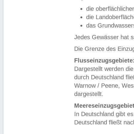
die oberflächlich
die Landoberfläc
das Grundwasser
Jedes Gewässer hat se
Die Grenze des Einzug
Flusseinzugsgebiete
Dargestellt werden die
durch Deutschland fli
Warnow / Peene, Weser
dargestellt.
Meereseinzugsgebiet
In Deutschland gibt 
Deutschland fließt n