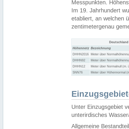
Messpunkten. Höhensy
Im 19. Jahrhundert wu
etabliert, an welchen 
zentimetergenau gem
Deutschland
Höhennetz
Bezeichnung
DHHN2016
Meter über Normalhöhennul
DHHN92
Meter über Normalhöhennul
DHHN12
Meter über Normalnull (m. 
SNN76
Meter über Höhennormal (m
Einzugsgebiet
Unter Einzugsgebiet v
unterirdisches Wasser
Allgemeine Bestandtei