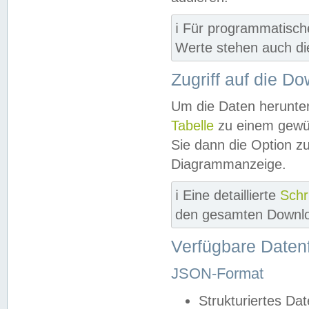
ℹ️ Für programmatisch
Werte stehen auch d
Zugriff auf die D
Um die Daten herunter
Tabelle
zu einem gewün
Sie dann die Option z
Diagrammanzeige.
ℹ️ Eine detaillierte
Schr
den gesamten Downlo
Verfügbare Daten
JSON-Format
Strukturiertes Da