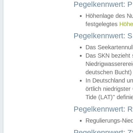
Pegelkennwert: 
Höhenlage des Nul
festgelegtes
Höhe
Pegelkennwert: 
Das Seekartennull
Das SKN bezieht s
Niedrigwassererei
deutschen Bucht) 
In Deutschland un
örtlich niedrigst
Tide (LAT)" definie
Pegelkennwert:
Regulierungs-Nie
Pegelkennwert: Z