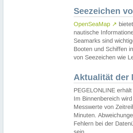
Seezeichen v
OpenSeaMap
↗
biete
nautische Information
Seamarks sind wichtig
Booten und Schiffen i
von Seezeichen wie Le
Aktualität der
PEGELONLINE erhält u
Im Binnenbereich wird 
Messwerte von Zeitreih
Minuten. Abweichungen
Fehlern bei der Daten
sein.