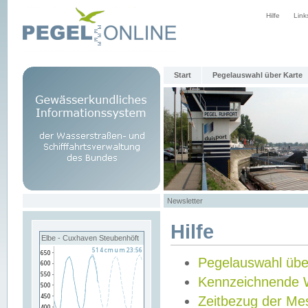
Hilfe
Link
Start
Pegelauswahl über Karte
Newsletter
Hilfe
Elbe - Cuxhaven Steubenhöft
Pegelauswahl übe
Kennzeichnende 
Zeitbezug der Me