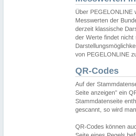
Über PEGELONLINE wer
Messwerten der Bundes
derzeit klassische Da
der Werte findet nicht 
Darstellungsmöglichkei
von PEGELONLINE zu 
QR-Codes
Auf der Stammdatensei
Seite anzeigen" ein Q
Stammdatenseite enthä
gescannt, so wird man
QR-Codes können auc
Seite eines Pegels be