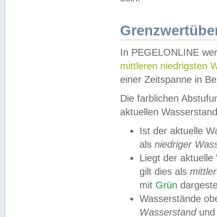
Grenzwertüber
In PEGELONLINE werde
mittleren niedrigsten
einer Zeitspanne in Be
Die farblichen Abstuf
aktuellen Wasserstand
Ist der aktuelle 
als
niedriger Was
Liegt der aktue
gilt dies als
mittle
mit
Grün
dargestel
Wasserstände obe
Wasserstand
und