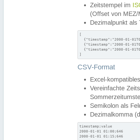
Zeitstempel im
IS
(Offset von MEZ
Dezimalpunkt als
[

  {"timestamp":"2000-01-01T0
  {"timestamp":"2000-01-01T0
  {"timestamp":"2000-01-01T0
]
CSV-Format
Excel-kompatibles
Vereinfachte Zeit
Sommerzeitumstel
Semikolon als Fel
Dezimalkomma (de
timestamp;value

2000-01-01 01:00;646

2000-01-01 01:15;646
