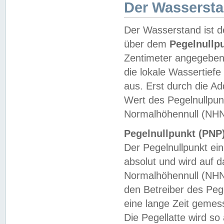
Der Wasserst
Der Wasserstand ist d
über dem
Pegelnullp
Zentimeter angegeben
die lokale Wassertie
aus. Erst durch die A
Wert des Pegelnullpun
Normalhöhennull (NHN
Pegelnullpunkt (PNP)
Der Pegelnullpunkt ei
absolut und wird auf
Normalhöhennull (NHN
den Betreiber des Pege
eine lange Zeit geme
Die Pegellatte wird s