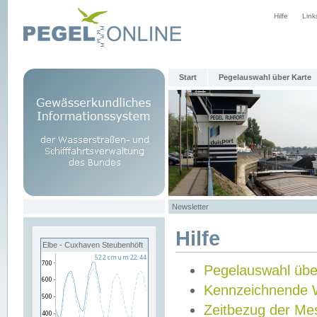
Hilfe
Link
Start
Pegelauswahl über Karte
Newsletter
Hilfe
Elbe - Cuxhaven Steubenhöft
Pegelauswahl übe
Kennzeichnende 
Zeitbezug der Me