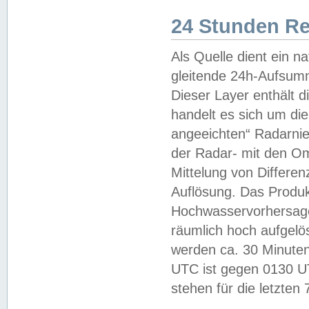
24 Stunden R
Als Quelle dient ein n
gleitende 24h-Aufsum
Dieser Layer enthält
handelt es sich um di
angeeichten“ Radarnie
der Radar- mit den O
Mittelung von Differe
Auflösung. Das Produk
Hochwasservorhersagez
räumlich hoch aufgelö
werden ca. 30 Minuten
UTC ist gegen 0130 UTC
stehen für die letzten