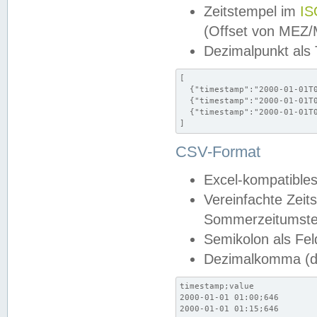
Zeitstempel im
IS
(Offset von MEZ
Dezimalpunkt als
[

  {"timestamp":"2000-01-01T0
  {"timestamp":"2000-01-01T0
  {"timestamp":"2000-01-01T0
]
CSV-Format
Excel-kompatibles
Vereinfachte Zeit
Sommerzeitumstel
Semikolon als Fel
Dezimalkomma (de
timestamp;value

2000-01-01 01:00;646

2000-01-01 01:15;646
