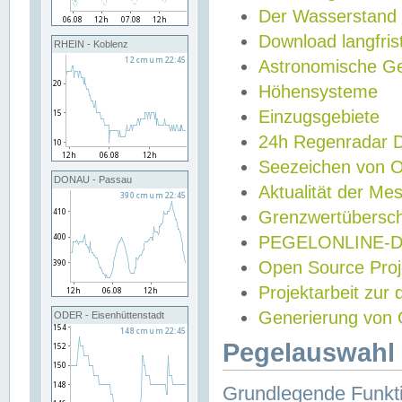
Der Wasserstand
Download langfris
RHEIN - Koblenz
Astronomische Gez
Höhensysteme
Einzugsgebiete
24h Regenradar
Seezeichen von 
DONAU - Passau
Aktualität der Me
Grenzwertübersch
PEGELONLINE-Di
Open Source Projek
Projektarbeit zur
Generierung von 
ODER - Eisenhüttenstadt
Pegelauswahl 
Grundlegende Funkti