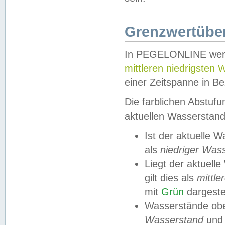
Grenzwertüber
In PEGELONLINE werde
mittleren niedrigsten
einer Zeitspanne in Be
Die farblichen Abstuf
aktuellen Wasserstand
Ist der aktuelle 
als
niedriger Was
Liegt der aktue
gilt dies als
mittle
mit
Grün
dargestel
Wasserstände obe
Wasserstand
und