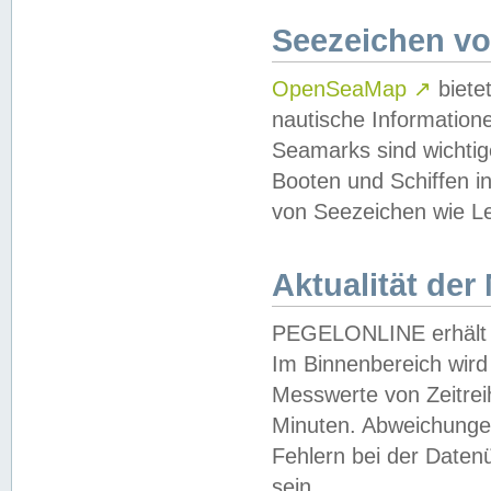
Seezeichen v
OpenSeaMap
↗
biete
nautische Information
Seamarks sind wichtig
Booten und Schiffen i
von Seezeichen wie Le
Aktualität der
PEGELONLINE erhält u
Im Binnenbereich wird 
Messwerte von Zeitreih
Minuten. Abweichungen
Fehlern bei der Daten
sein.