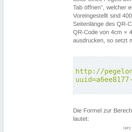
Tab öffnen", welcher 
Voreingestellt sind 4
Seitenlänge des QR-C
QR-Code von 4cm × 4c
ausdrucken, so setzt 
http://pegelo
uuid=a6ee8177
Die Formel zur Berech
lautet:
			(DPI × Druckkantenlänge in cm) ÷ 2,54 = Kantenlänge in Pixel
