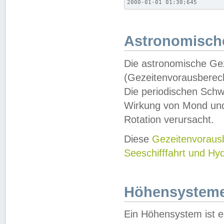
2000-01-01 01:30;645
Astronomische
Die astronomische Gez
(Gezeitenvorausberec
Die periodischen Schw
Wirkung von Mond und
Rotation verursacht.
Diese
Gezeitenvorau
Seeschifffahrt und Hy
Höhensystem
Ein Höhensystem ist e