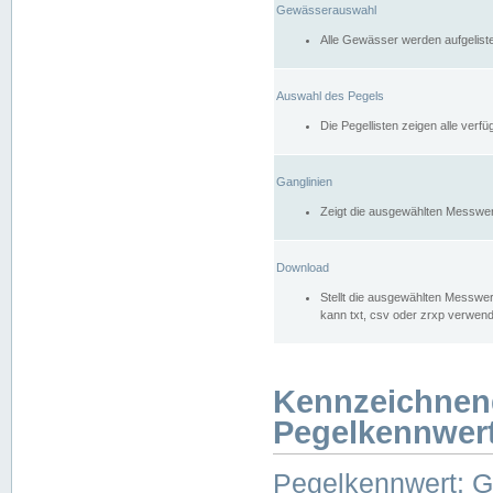
Gewässerauswahl
Alle Gewässer werden aufgelist
Auswahl des Pegels
Die Pegellisten zeigen alle ver
Ganglinien
Zeigt die ausgewählten Messwer
Download
Stellt die ausgewählten Messwer
kann txt, csv oder zrxp verwen
Kennzeichnen
Pegelkennwer
Pegelkennwert: 