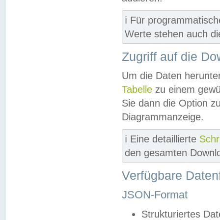
ℹ️ Für programmatisch
Werte stehen auch d
Zugriff auf die D
Um die Daten herunter
Tabelle
zu einem gewün
Sie dann die Option z
Diagrammanzeige.
ℹ️ Eine detaillierte
Schr
den gesamten Downlo
Verfügbare Daten
JSON-Format
Strukturiertes Da