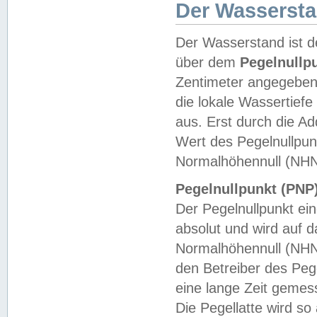
Der Wasserst
Der Wasserstand ist d
über dem
Pegelnullp
Zentimeter angegeben
die lokale Wassertie
aus. Erst durch die A
Wert des Pegelnullpun
Normalhöhennull (NHN
Pegelnullpunkt (PNP)
Der Pegelnullpunkt ei
absolut und wird auf
Normalhöhennull (NHN
den Betreiber des Pege
eine lange Zeit geme
Die Pegellatte wird s