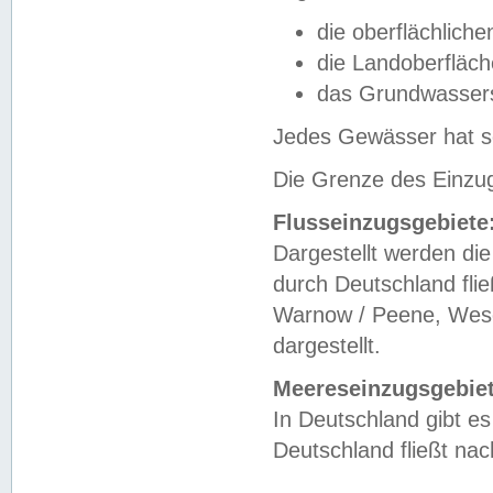
die oberflächlich
die Landoberfläc
das Grundwasser
Jedes Gewässer hat se
Die Grenze des Einzug
Flusseinzugsgebiete
Dargestellt werden die
durch Deutschland fli
Warnow / Peene, Weser
dargestellt.
Meereseinzugsgebiet
In Deutschland gibt 
Deutschland fließt n