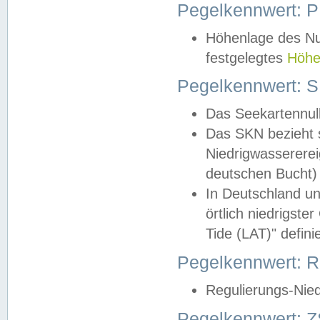
Pegelkennwert: 
Höhenlage des Nul
festgelegtes
Höhe
Pegelkennwert: 
Das Seekartennull
Das SKN bezieht s
Niedrigwassererei
deutschen Bucht) 
In Deutschland un
örtlich niedrigst
Tide (LAT)" definie
Pegelkennwert:
Regulierungs-Nie
Pegelkennwert: Z