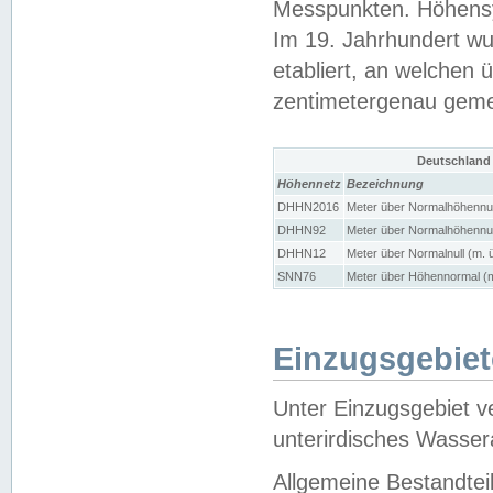
Messpunkten. Höhensy
Im 19. Jahrhundert wu
etabliert, an welchen 
zentimetergenau gem
Deutschland
Höhennetz
Bezeichnung
DHHN2016
Meter über Normalhöhennul
DHHN92
Meter über Normalhöhennul
DHHN12
Meter über Normalnull (m. 
SNN76
Meter über Höhennormal (m
Einzugsgebiet
Unter Einzugsgebiet v
unterirdisches Wasser
Allgemeine Bestandtei