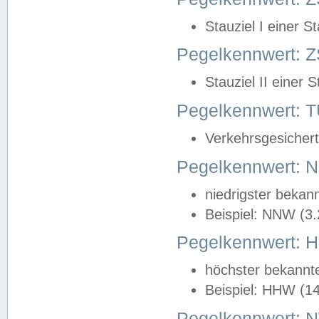
Stauziel I einer S
Pegelkennwert: Z
Stauziel II einer 
Pegelkennwert:
Verkehrsgesichert
Pegelkennwert:
niedrigster bekan
Beispiel: NNW (3
Pegelkennwert:
höchster bekannt
Beispiel: HHW (1
Pegelkennwert: 