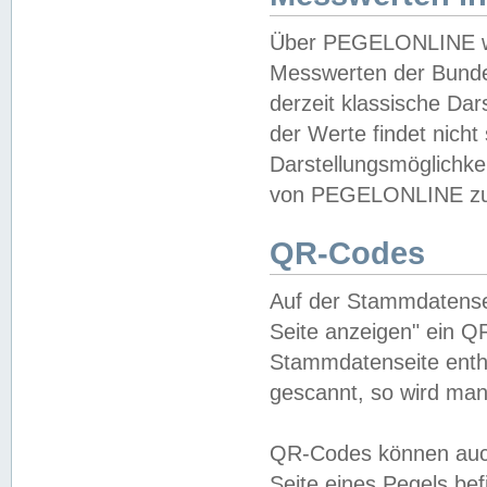
Über PEGELONLINE wer
Messwerten der Bundes
derzeit klassische Da
der Werte findet nicht 
Darstellungsmöglichkei
von PEGELONLINE zu 
QR-Codes
Auf der Stammdatensei
Seite anzeigen" ein Q
Stammdatenseite enthä
gescannt, so wird man
QR-Codes können auc
Seite eines Pegels be