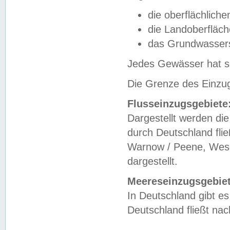
die oberflächlich
die Landoberfläc
das Grundwasser
Jedes Gewässer hat se
Die Grenze des Einzug
Flusseinzugsgebiete
Dargestellt werden die
durch Deutschland fli
Warnow / Peene, Weser
dargestellt.
Meereseinzugsgebiet
In Deutschland gibt 
Deutschland fließt n