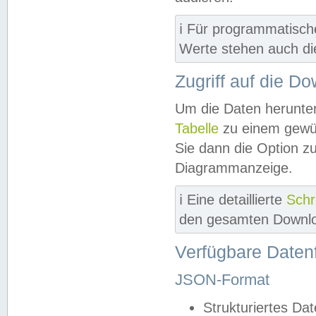
ℹ️ Für programmatisch
Werte stehen auch d
Zugriff auf die D
Um die Daten herunter
Tabelle
zu einem gewün
Sie dann die Option z
Diagrammanzeige.
ℹ️ Eine detaillierte
Schr
den gesamten Downlo
Verfügbare Daten
JSON-Format
Strukturiertes Da