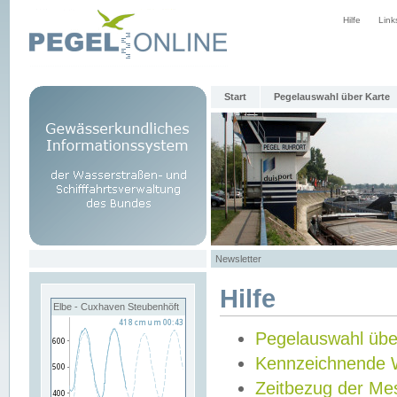
Hilfe
Link
Start
Pegelauswahl über Karte
Newsletter
Hilfe
Elbe - Cuxhaven Steubenhöft
Pegelauswahl übe
Kennzeichnende 
Zeitbezug der Me