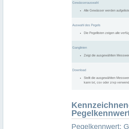
Gewässerauswahl
Alle Gewässer werden aufgelist
Auswahl des Pegels
Die Pegellisten zeigen alle ver
Ganglinien
Zeigt die ausgewählten Messwer
Download
Stellt die ausgewählten Messwer
kann txt, csv oder zrxp verwen
Kennzeichnen
Pegelkennwer
Pegelkennwert: 