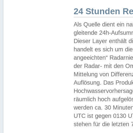
24 Stunden R
Als Quelle dient ein n
gleitende 24h-Aufsum
Dieser Layer enthält
handelt es sich um di
angeeichten“ Radarnie
der Radar- mit den O
Mittelung von Differe
Auflösung. Das Produk
Hochwasservorhersagez
räumlich hoch aufgelö
werden ca. 30 Minuten
UTC ist gegen 0130 UTC
stehen für die letzten