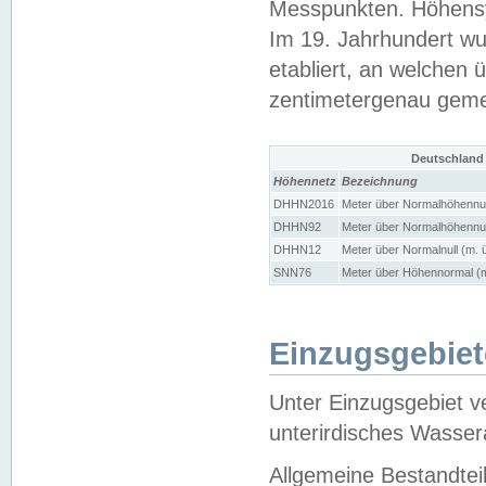
Messpunkten. Höhensy
Im 19. Jahrhundert wu
etabliert, an welchen 
zentimetergenau gem
Deutschland
Höhennetz
Bezeichnung
DHHN2016
Meter über Normalhöhennul
DHHN92
Meter über Normalhöhennul
DHHN12
Meter über Normalnull (m. 
SNN76
Meter über Höhennormal (m
Einzugsgebiet
Unter Einzugsgebiet v
unterirdisches Wasser
Allgemeine Bestandtei