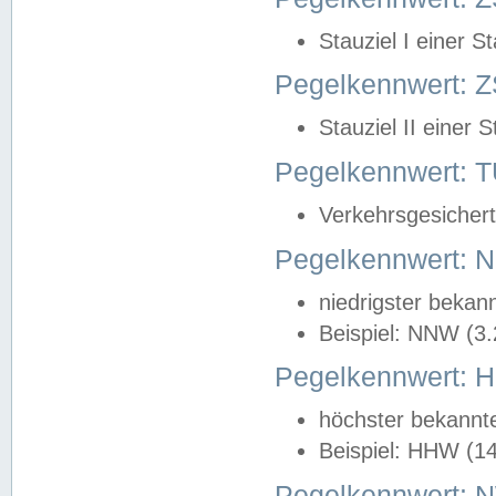
Stauziel I einer S
Pegelkennwert: Z
Stauziel II einer 
Pegelkennwert:
Verkehrsgesichert
Pegelkennwert:
niedrigster bekan
Beispiel: NNW (3
Pegelkennwert:
höchster bekannt
Beispiel: HHW (1
Pegelkennwert: 