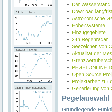
Der Wasserstand
Download langfris
RHEIN - Koblenz
Astronomische Gez
Höhensysteme
Einzugsgebiete
24h Regenradar
Seezeichen von 
DONAU - Passau
Aktualität der Me
Grenzwertübersch
PEGELONLINE-Di
Open Source Projek
Projektarbeit zur
Generierung von 
ODER - Eisenhüttenstadt
Pegelauswahl 
Grundlegende Funkti