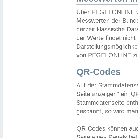
Über PEGELONLINE wer
Messwerten der Bundes
derzeit klassische Da
der Werte findet nicht 
Darstellungsmöglichkei
von PEGELONLINE zu 
QR-Codes
Auf der Stammdatensei
Seite anzeigen" ein Q
Stammdatenseite enthä
gescannt, so wird man
QR-Codes können auc
Seite eines Pegels be