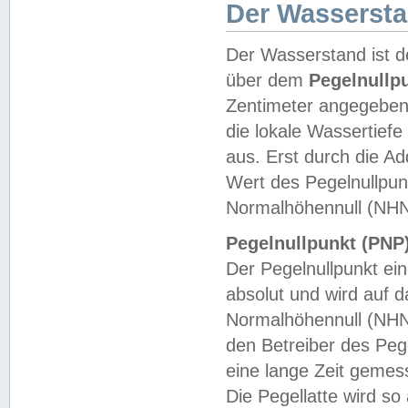
Der Wasserst
Der Wasserstand ist d
über dem
Pegelnullp
Zentimeter angegeben
die lokale Wassertie
aus. Erst durch die A
Wert des Pegelnullpun
Normalhöhennull (NHN
Pegelnullpunkt (PNP)
Der Pegelnullpunkt ei
absolut und wird auf
Normalhöhennull (NHN
den Betreiber des Pege
eine lange Zeit geme
Die Pegellatte wird s