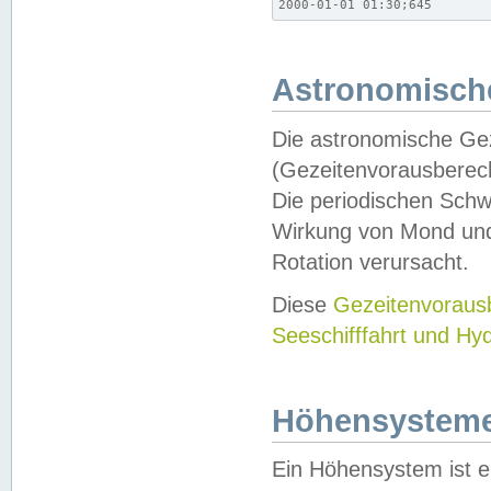
2000-01-01 01:30;645
Astronomische
Die astronomische Gez
(Gezeitenvorausberec
Die periodischen Schw
Wirkung von Mond und
Rotation verursacht.
Diese
Gezeitenvorau
Seeschifffahrt und Hy
Höhensystem
Ein Höhensystem ist e