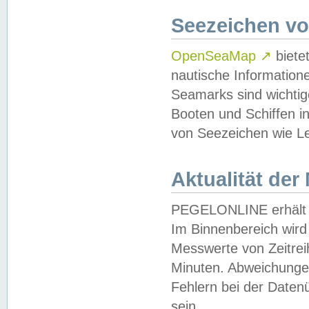
Seezeichen v
OpenSeaMap
↗
biete
nautische Information
Seamarks sind wichtig
Booten und Schiffen i
von Seezeichen wie Le
Aktualität der
PEGELONLINE erhält u
Im Binnenbereich wird 
Messwerte von Zeitreih
Minuten. Abweichungen
Fehlern bei der Daten
sein.