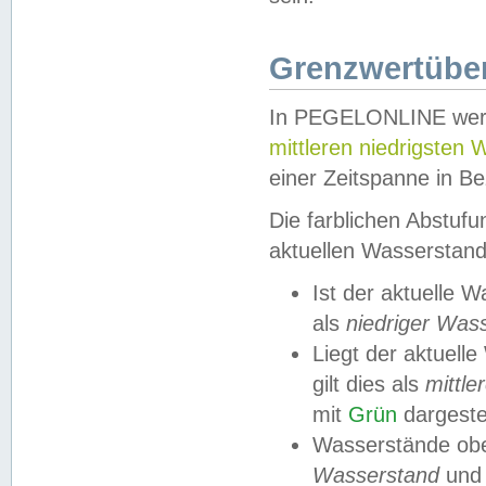
Grenzwertüber
In PEGELONLINE werde
mittleren niedrigsten
einer Zeitspanne in Be
Die farblichen Abstuf
aktuellen Wasserstand
Ist der aktuelle 
als
niedriger Was
Liegt der aktue
gilt dies als
mittle
mit
Grün
dargestel
Wasserstände obe
Wasserstand
und