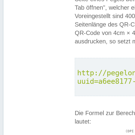
Tab öffnen", welcher 
Voreingestellt sind 4
Seitenlänge des QR-C
QR-Code von 4cm × 4c
ausdrucken, so setzt 
http://pegelo
uuid=a6ee8177
Die Formel zur Berech
lautet:
			(DPI × Druckkantenlänge in cm) ÷ 2,54 = Kantenlänge in Pixel
