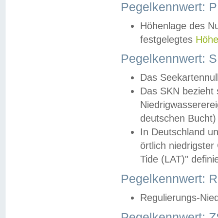
Pegelkennwert: 
Höhenlage des Nul
festgelegtes
Höhe
Pegelkennwert: 
Das Seekartennull
Das SKN bezieht s
Niedrigwassererei
deutschen Bucht) 
In Deutschland un
örtlich niedrigst
Tide (LAT)" definie
Pegelkennwert:
Regulierungs-Nie
Pegelkennwert: Z