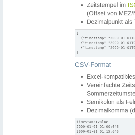
Zeitstempel im
IS
(Offset von MEZ
Dezimalpunkt als
[

  {"timestamp":"2000-01-01T0
  {"timestamp":"2000-01-01T0
  {"timestamp":"2000-01-01T0
]
CSV-Format
Excel-kompatibles
Vereinfachte Zeit
Sommerzeitumstel
Semikolon als Fel
Dezimalkomma (de
timestamp;value

2000-01-01 01:00;646

2000-01-01 01:15;646
