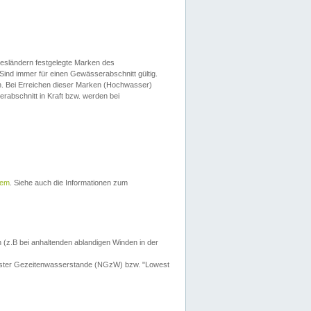
esländern festgelegte Marken des
Sind immer für einen Gewässerabschnitt gültig.
. Bei Erreichen dieser Marken (Hochwasser)
erabschnitt in Kraft bzw. werden bei
tem
. Siehe auch die Informationen zum
 (z.B bei anhaltenden ablandigen Winden in der
drigster Gezeitenwasserstande (NGzW) bzw. "Lowest