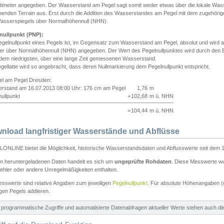
ntimeter angegeben. Der Wasserstand am Pegel sagt somit weder etwas über die lokale Wa
enden Terrain aus. Erst durch die Addition des Wasserstandes am Pegel mit dem zugehörig
asserspiegels über Normalhöhennull (NHN).
nullpunkt (PNP):
egelnullpunkt eines Pegels ist, im Gegensatz zum Wasserstand am Pegel, absolut und wir
ter über Normalhöhennull (NHN) angegeben. Der Wert des Pegelnullpunktes wird durch den Bet
 dem niedrigsten, über eine lange Zeit gemessenen Wasserstand.
gellatte wird so angebracht, dass deren Nullmarkierung dem Pegelnullpunkt entspricht.
iel am Pegel Dresden:
rstand am 16.07.2013 08:00 Uhr: 176 cm am Pegel
1,76
m
ullpunkt
+
102,68
m ü. NHN
=
104,44
m ü. NHN
nload langfristiger Wasserstände und Abflüsse
ONLINE bietet die Möglichkeit, historische Wasserstandsdaten und Abflusswerte seit dem 1
en heruntergeladenen Daten handelt es sich um
ungeprüfte Rohdaten
. Diese Messwerte wur
ehler oder andere Unregelmäßigkeiten enthalten.
esswerte sind relative Angaben zum jeweiligen
Pegelnullpunkt
. Für absolute Höhenangaben 
igen Pegels addieren.
ür programmatische Zugriffe und automatisierte Datenabfragen aktueller Werte stehen auch d