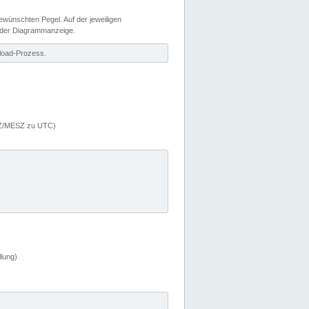
wünschten Pegel. Auf der jeweiligen
 der Diagrammanzeige.
load-Prozess.
MEZ/MESZ zu UTC)
lung)