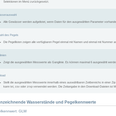
Selektionen im Menü zurückgesetzt.
sserauswahl
Alle Gewässer werden aufgelistet, wenn Daten für den ausgewählten Parameter vorhande
ahl des Pegels
Die Pegellisten zeigen alle verfügbaren Pegel einmal mit Namen und einmal mit Nummer a
inien
Zeigt die ausgewählten Messwerte als Ganglinie. Es können maximal 6 ausgewählt werde
load
Stellt die ausgewählten Messwerte innerhalb eines auswählbaren Zeitbereichs in einer Zi
kann txt, csv oder zrxp verwendet werden. Die Zeitangabe in den Download-Dateien ist 
nzeichnende Wasserstände und Pegelkennwerte
lkennwert: GLW