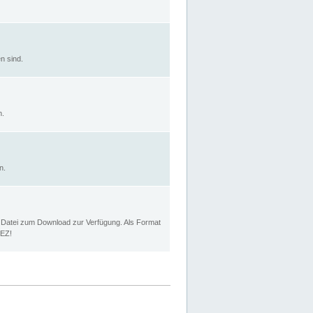
n sind.
n.
n.
p Datei zum Download zur Verfügung. Als Format
MEZ!