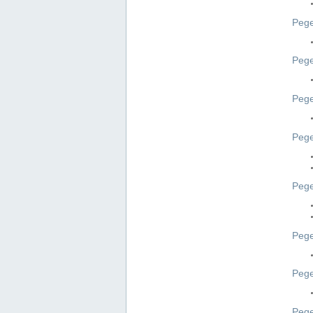
Pege
Pege
Peg
Pege
Pege
Pege
Pege
Peg