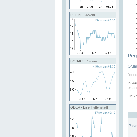
RHEIN - Koblenz
Peg
DONAU - Passau
Grund
über 
Ist Ja
ersche
Die Ze
ODER - Eisenhüttenstadt
Para