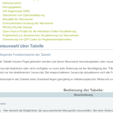
Höhensysteme
Einzugsgebiete
24h Regenradar DWD
Seezeichen von OpenSeaMap.org
Aktualität der Messwerte
Grenzwertüberschreitung der Messwerte
PEGELONLINE-Dienste
Open Source Projekt für die interaktive Online Visualisierung
Projektarbeit zur dynamischen Visualisierung von Messwerten
Generierung von QR-Codes für Pegelstammdatenseiten
elauswahl über Tabelle
legende Funktionsweise der Tabelle
die Tabelle können Pegel gefunden werden und deren Messwerte heruntergeladen oder visuali
vascript deaktiviert oder nicht verfügbar so muss jede Änderung mit der Bestätigung des "Filt
int nur bei deaktiviertem Javascript. Bei eingeschaltetem Javascript aktualisieren sich alle 
itstempel in den Dateien beim Download liegen ganzjährig in mitteleuropäischer Winterzeit vo
Bedienung der Tabelle:
Beschreibung
meter
Hier besteht die Möglichkeit, die auszuwertende Messgröße einzustellen. Bei einer Ände