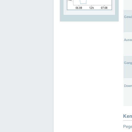
Gewä
Ausw
Gangl
Down
Ken
Pege