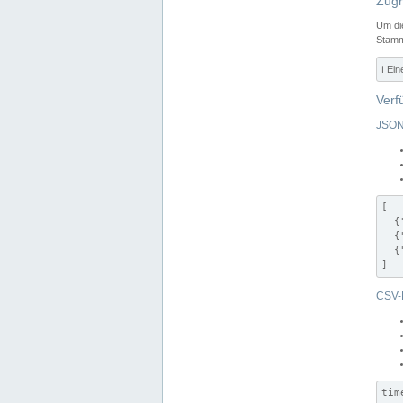
Zugr
Um di
Stamm
ℹ️ Ei
Verf
JSON
[

  {
  {
  {
]
CSV-
tim