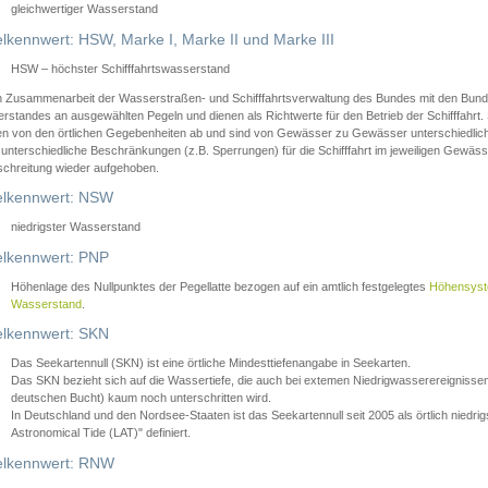
gleichwertiger Wasserstand
lkennwert: HSW, Marke I, Marke II und Marke III
HSW – höchster Schifffahrtswasserstand
in Zusammenarbeit der Wasserstraßen- und Schifffahrtsverwaltung des Bundes mit den Bund
standes an ausgewählten Pegeln und dienen als Richtwerte für den Betrieb der Schifffahrt. 
n von den örtlichen Gegebenheiten ab und sind von Gewässer zu Gewässer unterschiedlich
 unterschiedliche Beschränkungen (z.B. Sperrungen) für die Schifffahrt im jeweiligen Gewäss
schreitung wieder aufgehoben.
lkennwert: NSW
niedrigster Wasserstand
lkennwert: PNP
Höhenlage des Nullpunktes der Pegellatte bezogen auf ein amtlich festgelegtes
Höhensys
Wasserstand
.
lkennwert: SKN
Das Seekartennull (SKN) ist eine örtliche Mindesttiefenangabe in Seekarten.
Das SKN bezieht sich auf die Wassertiefe, die auch bei extemen Niedrigwasserereignissen
deutschen Bucht) kaum noch unterschritten wird.
In Deutschland und den Nordsee-Staaten ist das Seekartennull seit 2005 als örtlich nie
Astronomical Tide (LAT)" definiert.
lkennwert: RNW