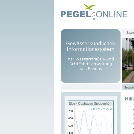
Start
Newsle
Hilf
Elbe - Cuxhaven Steubenhöft