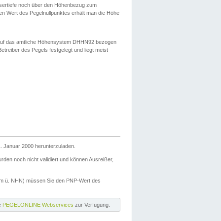
ssertiefe noch über den Höhenbezug zum
en Wert des Pegelnullpunktes erhält man die Höhe
d auf das amtliche Höhensystem DHHN92 bezogen
reiber des Pegels festgelegt und liegt meist
. Januar 2000 herunterzuladen.
den noch nicht validiert und können Ausreißer,
(m ü. NHN) müssen Sie den PNP-Wert des
ie
PEGELONLINE Webservices
zur Verfügung.