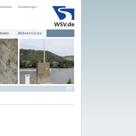
hinweise
Einstellungen
loads
Webservices