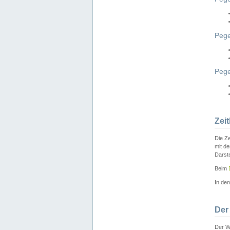
Pege
Peg
Zei
Die Ze
mit d
Darst
Beim
In de
Der
Der W