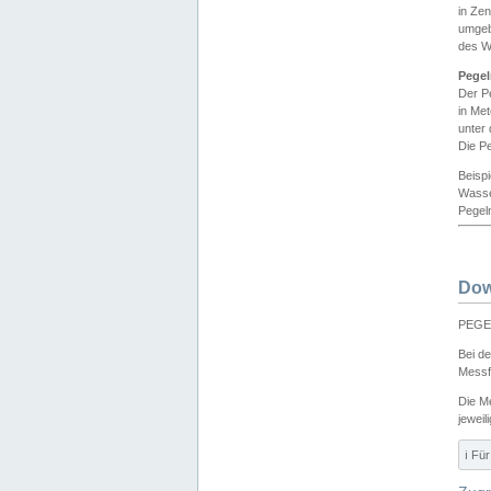
in Ze
umgeb
des W
Pegel
Der P
in Me
unter
Die Pe
Beisp
Wasse
Pegeln
Dow
PEGEL
Bei d
Messf
Die M
jeweil
ℹ️ F