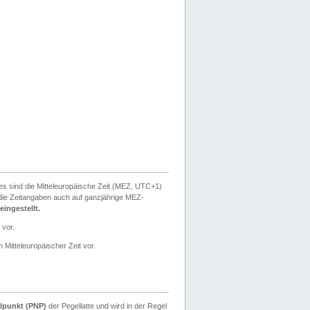
ies sind die Mitteleuropäische Zeit (MEZ, UTC+1)
ie Zeitangaben auch auf ganzjährige MEZ-
ingestellt.
 vor.
 Mitteleuropäischer Zeit vor.
lpunkt (PNP)
der Pegellatte und wird in der Regel