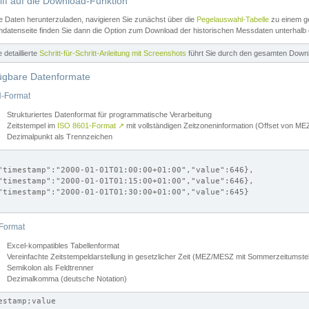
iff auf die Download-Funktion
e Daten herunterzuladen, navigieren Sie zunächst über die
Pegelauswahl-Tabelle
zu einem ge
datenseite finden Sie dann die Option zum Download der historischen Messdaten unterhalb
ne detaillierte
Schritt-für-Schritt-Anleitung mit Screenshots
führt Sie durch den gesamten Down
ügbare Datenformate
-Format
Strukturiertes Datenformat für programmatische Verarbeitung
Zeitstempel im
ISO 8601-Format
↗
mit vollständigen Zeitzoneninformation (Offset von 
Dezimalpunkt als Trennzeichen
"timestamp":"2000-01-01T01:00:00+01:00","value":646},

"timestamp":"2000-01-01T01:15:00+01:00","value":646},

"timestamp":"2000-01-01T01:30:00+01:00","value":645}

Format
Excel-kompatibles Tabellenformat
Vereinfachte Zeitstempeldarstellung in gesetzlicher Zeit (MEZ/MESZ mit Sommerzeitumstel
Semikolon als Feldtrenner
Dezimalkomma (deutsche Notation)
estamp;value
