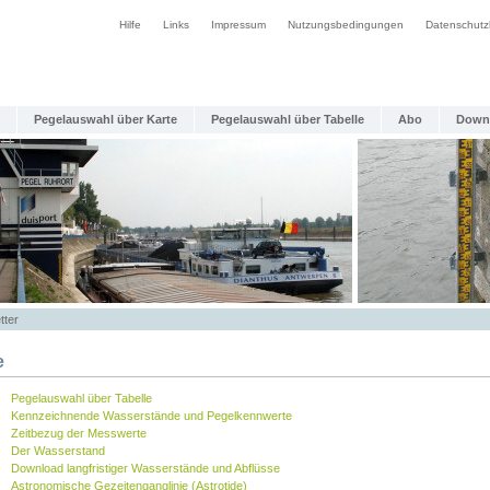
Hilfe
Links
Impressum
Nutzungsbedingungen
Datenschutz
Pegelauswahl über Karte
Pegelauswahl über Tabelle
Abo
Down
tter
e
Pegelauswahl über Tabelle
Kennzeichnende Wasserstände und Pegelkennwerte
Zeitbezug der Messwerte
Der Wasserstand
Download langfristiger Wasserstände und Abflüsse
Astronomische Gezeitenganglinie (Astrotide)