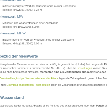
mittlerer niedrigster Wert der Wasserstände in einer Zeitspanne
Beispiel: MNW(1991/2000) 1,22 m
lkennwert: MW
Mittelwert der Wasserstände in einer Zeitspanne
Beispiel: MN(1991/2000) 3,00 m
elkennwert: MHW
mittlerer höchster Wert der Wasserstände in einer Zeitspanne
Beispiel: MHW(1991/2000) 6,00 m
tbezug der Messwerte
itangaben der Messwerte werden standardmäßig in gesetzlicher (lokaler) Zeit dargestellt. D
em Wechsel im Sommer zur Sommerzeit (MESZ, UTC+2). über die
Einstellungen
können Sie d
ellung ohne Sommerzeit einstellen.
Momentan sind alle Zeitangaben auf gesetzliche Zeit e
Download langfristiger Wasserstände und Abflüsse
liegen die Zeitangaben in gesetzlicher Zeit
n zum
Download angebotenen Tagesdateien
liegen die Zeitangaben grundsätzlich ganzjährig in
 Wasserstand
asserstand ist der lotrechte Abstand eines Punktes des Wasserspiegels über dem
Pegelnul