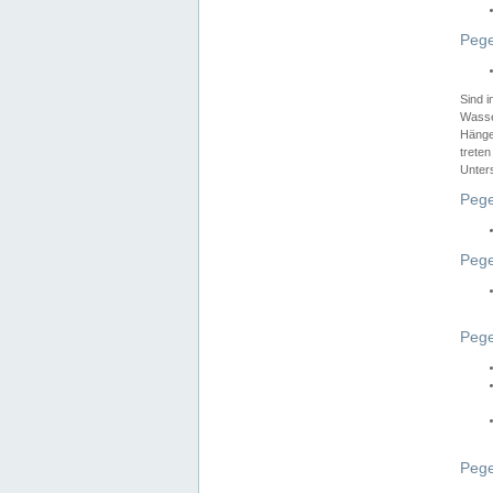
Pege
Sind 
Wasser
Hänge
treten
Unter
Pege
Pege
Pege
Pege