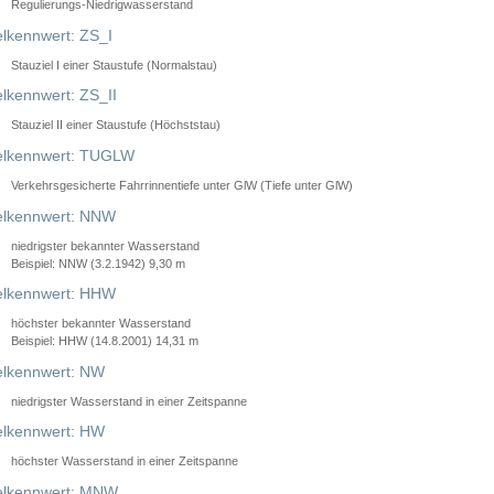
Regulierungs-Niedrigwasserstand
lkennwert: ZS_I
Stauziel I einer Staustufe (Normalstau)
lkennwert: ZS_II
Stauziel II einer Staustufe (Höchststau)
elkennwert: TUGLW
Verkehrsgesicherte Fahrrinnentiefe unter GlW (Tiefe unter GlW)
lkennwert: NNW
niedrigster bekannter Wasserstand
Beispiel: NNW (3.2.1942) 9,30 m
lkennwert: HHW
höchster bekannter Wasserstand
Beispiel: HHW (14.8.2001) 14,31 m
lkennwert: NW
niedrigster Wasserstand in einer Zeitspanne
lkennwert: HW
höchster Wasserstand in einer Zeitspanne
elkennwert: MNW