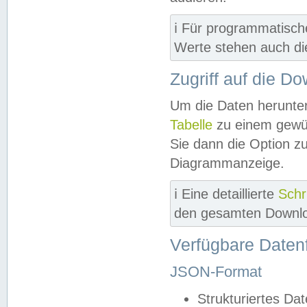
ℹ️ Für programmatisch
Werte stehen auch d
Zugriff auf die D
Um die Daten herunter
Tabelle
zu einem gewün
Sie dann die Option z
Diagrammanzeige.
ℹ️ Eine detaillierte
Schr
den gesamten Downlo
Verfügbare Daten
JSON-Format
Strukturiertes Da