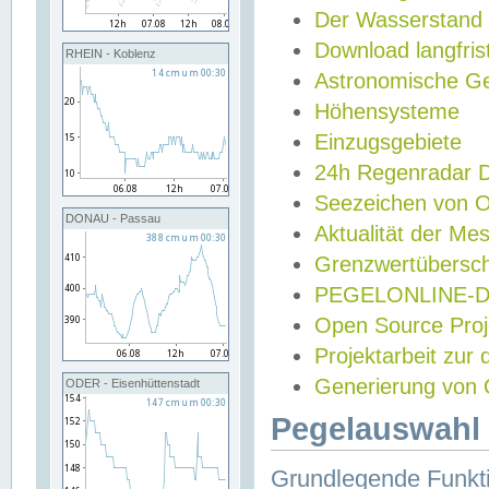
Der Wasserstand
Download langfris
RHEIN - Koblenz
Astronomische Gez
Höhensysteme
Einzugsgebiete
24h Regenradar
Seezeichen von 
DONAU - Passau
Aktualität der Me
Grenzwertübersch
PEGELONLINE-Di
Open Source Projek
Projektarbeit zur
Generierung von 
ODER - Eisenhüttenstadt
Pegelauswahl 
Grundlegende Funkti