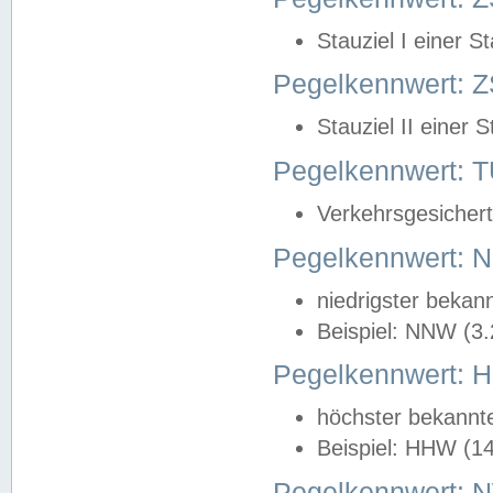
Stauziel I einer S
Pegelkennwert: Z
Stauziel II einer 
Pegelkennwert:
Verkehrsgesichert
Pegelkennwert:
niedrigster bekan
Beispiel: NNW (3
Pegelkennwert:
höchster bekannt
Beispiel: HHW (1
Pegelkennwert: 