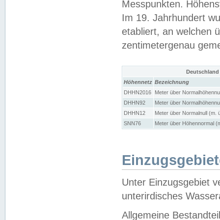
Messpunkten. Höhensy
Im 19. Jahrhundert wu
etabliert, an welchen 
zentimetergenau gem
Deutschland
Höhennetz
Bezeichnung
DHHN2016
Meter über Normalhöhennul
DHHN92
Meter über Normalhöhennul
DHHN12
Meter über Normalnull (m. 
SNN76
Meter über Höhennormal (m
Einzugsgebiet
Unter Einzugsgebiet v
unterirdisches Wasser
Allgemeine Bestandtei