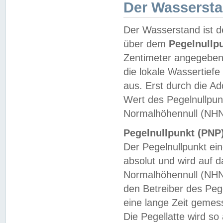
Der Wasserst
Der Wasserstand ist d
über dem
Pegelnullp
Zentimeter angegeben
die lokale Wassertie
aus. Erst durch die A
Wert des Pegelnullpun
Normalhöhennull (NHN
Pegelnullpunkt (PNP)
Der Pegelnullpunkt ei
absolut und wird auf
Normalhöhennull (NHN
den Betreiber des Pege
eine lange Zeit geme
Die Pegellatte wird s