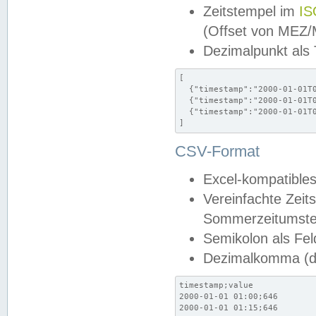
Zeitstempel im
IS
(Offset von MEZ
Dezimalpunkt als
[

  {"timestamp":"2000-01-01T0
  {"timestamp":"2000-01-01T0
  {"timestamp":"2000-01-01T0
]
CSV-Format
Excel-kompatibles
Vereinfachte Zeit
Sommerzeitumstel
Semikolon als Fel
Dezimalkomma (de
timestamp;value

2000-01-01 01:00;646

2000-01-01 01:15;646
