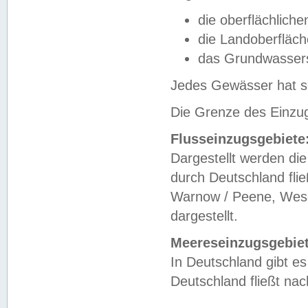
die oberflächlich
die Landoberfläc
das Grundwasser
Jedes Gewässer hat se
Die Grenze des Einzug
Flusseinzugsgebiete
Dargestellt werden die
durch Deutschland fli
Warnow / Peene, Weser
dargestellt.
Meereseinzugsgebiet
In Deutschland gibt 
Deutschland fließt n