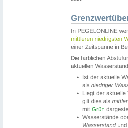
Grenzwertüber
In PEGELONLINE werde
mittleren niedrigsten
einer Zeitspanne in Be
Die farblichen Abstuf
aktuellen Wasserstand
Ist der aktuelle 
als
niedriger Was
Liegt der aktue
gilt dies als
mittle
mit
Grün
dargestel
Wasserstände obe
Wasserstand
und