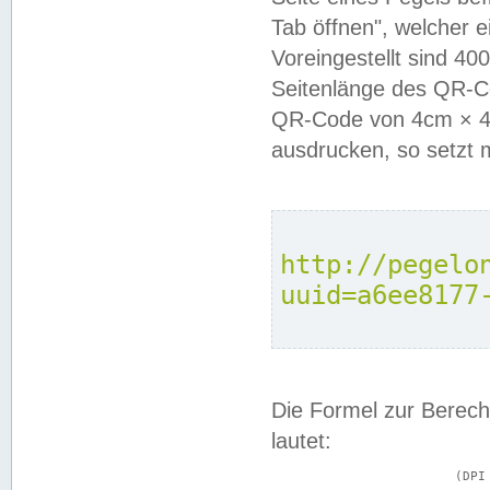
Tab öffnen", welcher 
Voreingestellt sind 4
Seitenlänge des QR-C
QR-Code von 4cm × 4c
ausdrucken, so setzt 
http://pegelo
uuid=a6ee8177
Die Formel zur Berech
lautet:
			(DPI × Druckkantenlänge in cm) ÷ 2,54 = Kantenlänge in Pixel
