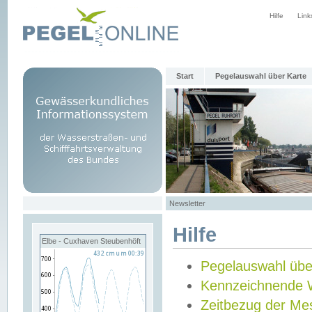
Hilfe
Link
Start
Pegelauswahl über Karte
Newsletter
Hilfe
Elbe - Cuxhaven Steubenhöft
Pegelauswahl übe
Kennzeichnende 
Zeitbezug der Me