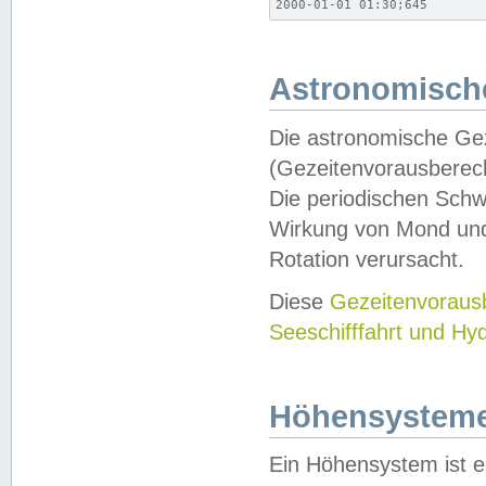
2000-01-01 01:30;645
Astronomische
Die astronomische Gez
(Gezeitenvorausberec
Die periodischen Schw
Wirkung von Mond und
Rotation verursacht.
Diese
Gezeitenvorau
Seeschifffahrt und Hy
Höhensystem
Ein Höhensystem ist e