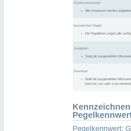
Gewässerauswahl
Alle Gewässer werden aufgelist
Auswahl des Pegels
Die Pegellisten zeigen alle ver
Ganglinien
Zeigt die ausgewählten Messwer
Download
Stellt die ausgewählten Messwer
kann txt, csv oder zrxp verwen
Kennzeichnen
Pegelkennwer
Pegelkennwert: 