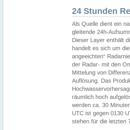
24 Stunden R
Als Quelle dient ein n
gleitende 24h-Aufsum
Dieser Layer enthält
handelt es sich um di
angeeichten“ Radarnie
der Radar- mit den O
Mittelung von Differe
Auflösung. Das Produk
Hochwasservorhersagez
räumlich hoch aufgelö
werden ca. 30 Minuten
UTC ist gegen 0130 UTC
stehen für die letzten