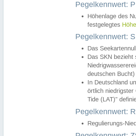
Pegelkennwert: 
Höhenlage des Nul
festgelegtes
Höhe
Pegelkennwert: 
Das Seekartennull
Das SKN bezieht s
Niedrigwassererei
deutschen Bucht) 
In Deutschland un
örtlich niedrigst
Tide (LAT)" definie
Pegelkennwert:
Regulierungs-Nie
Pegelkennwert: Z