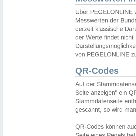
Über PEGELONLINE wer
Messwerten der Bundes
derzeit klassische Da
der Werte findet nicht 
Darstellungsmöglichkei
von PEGELONLINE zu 
QR-Codes
Auf der Stammdatensei
Seite anzeigen" ein Q
Stammdatenseite enthä
gescannt, so wird man
QR-Codes können auc
Seite eines Pegels be