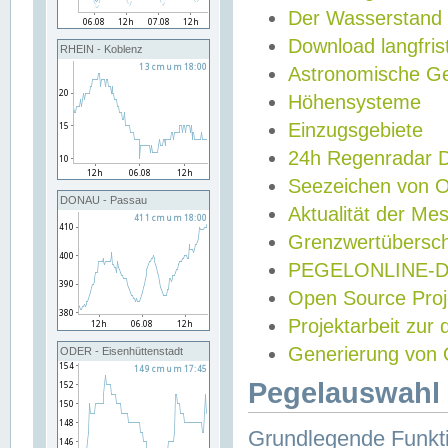
Der Wasserstand
Download langfris
RHEIN - Koblenz
Astronomische Gez
Höhensysteme
Einzugsgebiete
24h Regenradar
Seezeichen von 
DONAU - Passau
Aktualität der Me
Grenzwertübersch
PEGELONLINE-Di
Open Source Projek
Projektarbeit zur
Generierung von 
ODER - Eisenhüttenstadt
Pegelauswahl 
Grundlegende Funkti