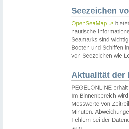
Seezeichen v
OpenSeaMap
↗
biete
nautische Information
Seamarks sind wichtig
Booten und Schiffen i
von Seezeichen wie Le
Aktualität der
PEGELONLINE erhält u
Im Binnenbereich wird 
Messwerte von Zeitreih
Minuten. Abweichungen
Fehlern bei der Daten
sein.