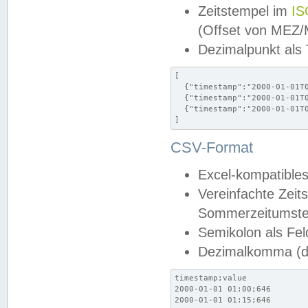
Zeitstempel im
IS
(Offset von MEZ
Dezimalpunkt als
[

  {"timestamp":"2000-01-01T0
  {"timestamp":"2000-01-01T0
  {"timestamp":"2000-01-01T0
]
CSV-Format
Excel-kompatibles
Vereinfachte Zeit
Sommerzeitumstel
Semikolon als Fel
Dezimalkomma (de
timestamp;value

2000-01-01 01:00;646

2000-01-01 01:15;646
