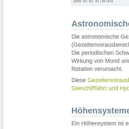
2000-01-01 01:30;645
Astronomische
Die astronomische Gez
(Gezeitenvorausberec
Die periodischen Schw
Wirkung von Mond und
Rotation verursacht.
Diese
Gezeitenvorau
Seeschifffahrt und Hy
Höhensystem
Ein Höhensystem ist e