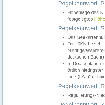
Pegelkennwert: 
Höhenlage des Nul
festgelegtes
Höhe
Pegelkennwert: 
Das Seekartennull
Das SKN bezieht s
Niedrigwassererei
deutschen Bucht) 
In Deutschland un
örtlich niedrigst
Tide (LAT)" definie
Pegelkennwert:
Regulierungs-Nie
Pegelkennwert: Z