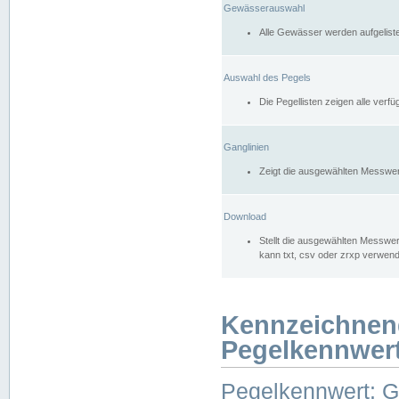
Gewässerauswahl
Alle Gewässer werden aufgelist
Auswahl des Pegels
Die Pegellisten zeigen alle ver
Ganglinien
Zeigt die ausgewählten Messwer
Download
Stellt die ausgewählten Messwer
kann txt, csv oder zrxp verwen
Kennzeichnen
Pegelkennwer
Pegelkennwert: 