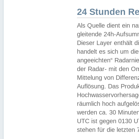
24 Stunden R
Als Quelle dient ein n
gleitende 24h-Aufsum
Dieser Layer enthält
handelt es sich um di
angeeichten“ Radarnie
der Radar- mit den O
Mittelung von Differe
Auflösung. Das Produk
Hochwasservorhersagez
räumlich hoch aufgelö
werden ca. 30 Minuten
UTC ist gegen 0130 UTC
stehen für die letzten