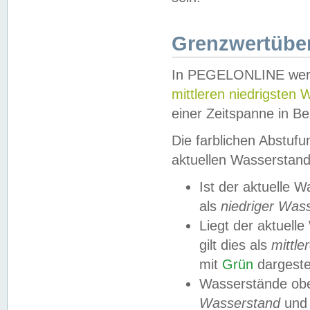
Grenzwertüber
In PEGELONLINE werde
mittleren niedrigsten
einer Zeitspanne in Be
Die farblichen Abstuf
aktuellen Wasserstand
Ist der aktuelle 
als
niedriger Was
Liegt der aktue
gilt dies als
mittle
mit
Grün
dargestel
Wasserstände obe
Wasserstand
und