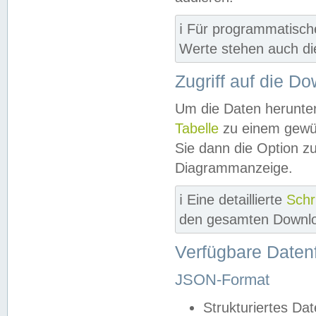
ℹ️ Für programmatisch
Werte stehen auch d
Zugriff auf die D
Um die Daten herunter
Tabelle
zu einem gewün
Sie dann die Option z
Diagrammanzeige.
ℹ️ Eine detaillierte
Schr
den gesamten Downlo
Verfügbare Daten
JSON-Format
Strukturiertes Da