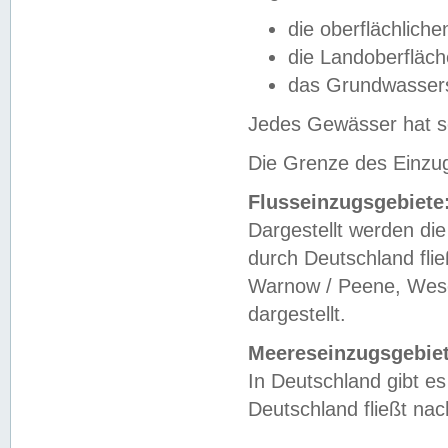
die oberflächlich
die Landoberfläc
das Grundwasser
Jedes Gewässer hat se
Die Grenze des Einzug
Flusseinzugsgebiete
Dargestellt werden die
durch Deutschland fli
Warnow / Peene, Weser
dargestellt.
Meereseinzugsgebiet
In Deutschland gibt 
Deutschland fließt n