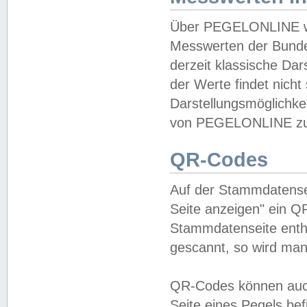
Über PEGELONLINE wer
Messwerten der Bundes
derzeit klassische Da
der Werte findet nicht 
Darstellungsmöglichkei
von PEGELONLINE zu 
QR-Codes
Auf der Stammdatensei
Seite anzeigen" ein Q
Stammdatenseite enthä
gescannt, so wird man
QR-Codes können auc
Seite eines Pegels be