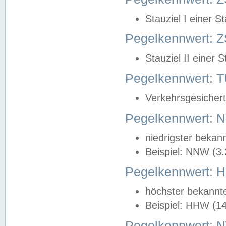
Stauziel I einer S
Pegelkennwert: Z
Stauziel II einer 
Pegelkennwert:
Verkehrsgesichert
Pegelkennwert:
niedrigster bekan
Beispiel: NNW (3
Pegelkennwert:
höchster bekannt
Beispiel: HHW (1
Pegelkennwert: 