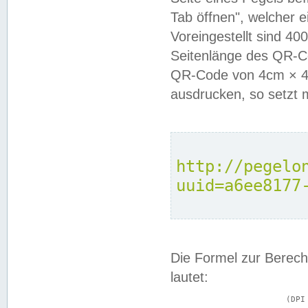
Tab öffnen", welcher 
Voreingestellt sind 4
Seitenlänge des QR-C
QR-Code von 4cm × 4c
ausdrucken, so setzt 
http://pegelo
uuid=a6ee8177
Die Formel zur Berech
lautet:
			(DPI × Druckkantenlänge in cm) ÷ 2,54 = Kantenlänge in Pixel
