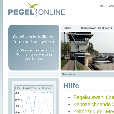
Hilfe
Link
Start
Pegelauswahl über Karte
Newsletter
Hilfe
Elbe - Cuxhaven Steubenhöft
Pegelauswahl übe
Kennzeichnende 
Zeitbezug der Me