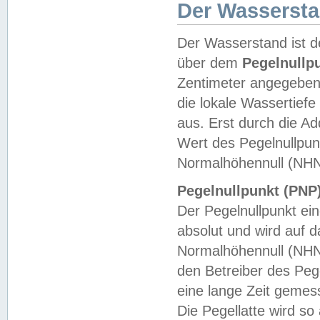
Der Wasserst
Der Wasserstand ist d
über dem
Pegelnullp
Zentimeter angegeben
die lokale Wassertie
aus. Erst durch die A
Wert des Pegelnullpun
Normalhöhennull (NHN
Pegelnullpunkt (PNP)
Der Pegelnullpunkt ei
absolut und wird auf
Normalhöhennull (NHN
den Betreiber des Pege
eine lange Zeit geme
Die Pegellatte wird s