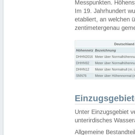
Messpunkten. Höhensy
Im 19. Jahrhundert wu
etabliert, an welchen 
zentimetergenau gem
Deutschland
Höhennetz
Bezeichnung
DHHN2016
Meter über Normalhöhennul
DHHN92
Meter über Normalhöhennul
DHHN12
Meter über Normalnull (m. 
SNN76
Meter über Höhennormal (m
Einzugsgebiet
Unter Einzugsgebiet v
unterirdisches Wasser
Allgemeine Bestandtei