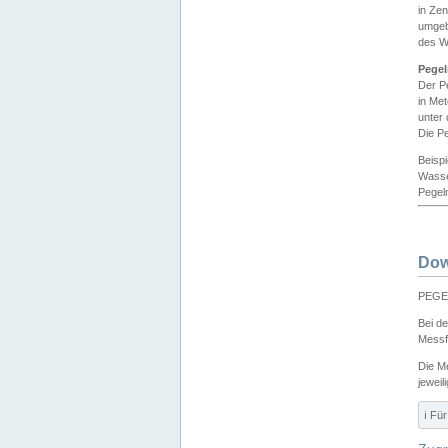
in Ze
umgeb
des W
Pegel
Der P
in Me
unter
Die Pe
Beisp
Wasse
Pegeln
Dow
PEGEL
Bei d
Messf
Die M
jeweil
ℹ️ F