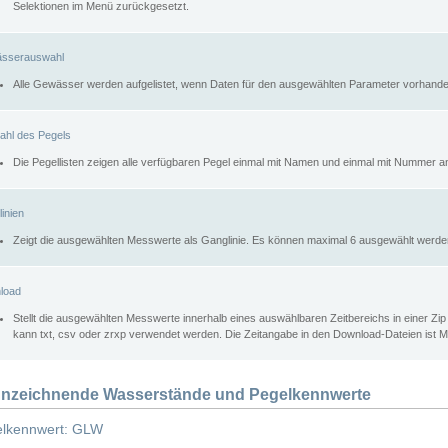
Selektionen im Menü zurückgesetzt.
sserauswahl
Alle Gewässer werden aufgelistet, wenn Daten für den ausgewählten Parameter vorhande
ahl des Pegels
Die Pegellisten zeigen alle verfügbaren Pegel einmal mit Namen und einmal mit Nummer a
inien
Zeigt die ausgewählten Messwerte als Ganglinie. Es können maximal 6 ausgewählt werde
load
Stellt die ausgewählten Messwerte innerhalb eines auswählbaren Zeitbereichs in einer Zi
kann txt, csv oder zrxp verwendet werden. Die Zeitangabe in den Download-Dateien ist 
nzeichnende Wasserstände und Pegelkennwerte
lkennwert: GLW