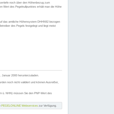
ssertiefe noch über den Höhenbezug zum
en Wert des Pegelnullpunktes erhält man die Höhe
d auf das amtliche Höhensystem DHHN92 bezogen
reiber des Pegels festgelegt und liegt meist
. Januar 2000 herunterzuladen.
den noch nicht validiert und können Ausreißer,
(m ü. NHN) müssen Sie den PNP-Wert des
ie
PEGELONLINE Webservices
zur Verfügung.