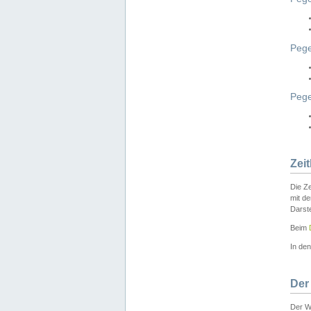
Pege
Peg
Zei
Die Ze
mit d
Darst
Beim
In de
Der
Der W