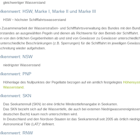
gleichwertiger Wasserstand
lkennwert: HSW, Marke I, Marke II und Marke III
HSW – höchster Schifffahrtswasserstand
in Zusammenarbeit der Wasserstraßen- und Schifffahrtsverwaltung des Bundes mit den Bund
standes an ausgewählten Pegeln und dienen als Richtwerte für den Betrieb der Schifffahrt. 
n von den örtlichen Gegebenheiten ab und sind von Gewässer zu Gewässer unterschiedlich
 unterschiedliche Beschränkungen (z.B. Sperrungen) für die Schifffahrt im jeweiligen Gewäss
schreitung wieder aufgehoben.
lkennwert: NSW
niedrigster Wasserstand
lkennwert: PNP
Höhenlage des Nullpunktes der Pegellatte bezogen auf ein amtlich festgelegtes
Höhensys
Wasserstand
.
lkennwert: SKN
Das Seekartennull (SKN) ist eine örtliche Mindesttiefenangabe in Seekarten.
Das SKN bezieht sich auf die Wassertiefe, die auch bei extemen Niedrigwasserereignissen
deutschen Bucht) kaum noch unterschritten wird.
In Deutschland und den Nordsee-Staaten ist das Seekartennull seit 2005 als örtlich nie
Astronomical Tide (LAT)" definiert.
lkennwert: RNW