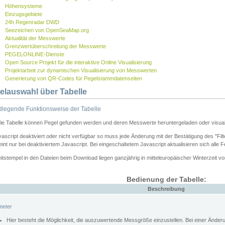
Höhensysteme
Einzugsgebiete
24h Regenradar DWD
Seezeichen von OpenSeaMap.org
Aktualität der Messwerte
Grenzwertüberschreitung der Messwerte
PEGELONLINE-Dienste
Open Source Projekt für die interaktive Online Visualisierung
Projektarbeit zur dynamischen Visualisierung von Messwerten
Generierung von QR-Codes für Pegelstammdatenseiten
elauswahl über Tabelle
legende Funktionsweise der Tabelle
die Tabelle können Pegel gefunden werden und deren Messwerte heruntergeladen oder visuali
vascript deaktiviert oder nicht verfügbar so muss jede Änderung mit der Bestätigung des "Filt
int nur bei deaktiviertem Javascript. Bei eingeschaltetem Javascript aktualisieren sich alle 
itstempel in den Dateien beim Download liegen ganzjährig in mitteleuropäischer Winterzeit vo
Bedienung der Tabelle:
Beschreibung
meter
Hier besteht die Möglichkeit, die auszuwertende Messgröße einzustellen. Bei einer Ände