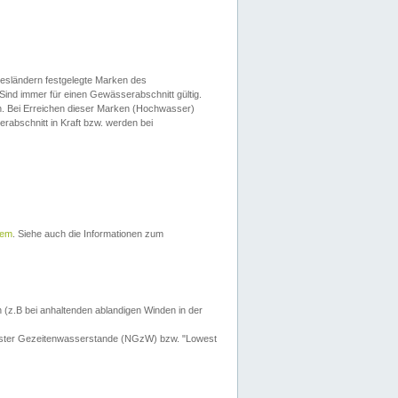
esländern festgelegte Marken des
Sind immer für einen Gewässerabschnitt gültig.
. Bei Erreichen dieser Marken (Hochwasser)
erabschnitt in Kraft bzw. werden bei
tem
. Siehe auch die Informationen zum
 (z.B bei anhaltenden ablandigen Winden in der
drigster Gezeitenwasserstande (NGzW) bzw. "Lowest