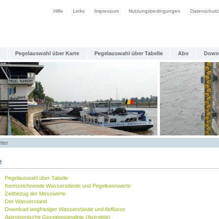
Hilfe
Links
Impressum
Nutzungsbedingungen
Datenschutz
Pegelauswahl über Karte
Pegelauswahl über Tabelle
Abo
Down
tter
e
Pegelauswahl über Tabelle
Kennzeichnende Wasserstände und Pegelkennwerte
Zeitbezug der Messwerte
Der Wasserstand
Download langfristiger Wasserstände und Abflüsse
Astronomische Gezeitenganglinie (Astrotide)