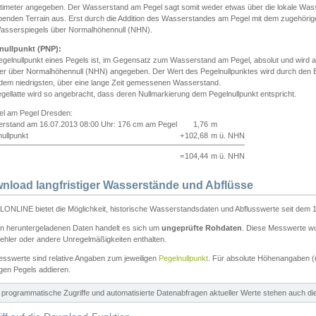
ntimeter angegeben. Der Wasserstand am Pegel sagt somit weder etwas über die lokale Wa
enden Terrain aus. Erst durch die Addition des Wasserstandes am Pegel mit dem zugehörig
asserspiegels über Normalhöhennull (NHN).
nullpunkt (PNP):
egelnullpunkt eines Pegels ist, im Gegensatz zum Wasserstand am Pegel, absolut und wir
ter über Normalhöhennull (NHN) angegeben. Der Wert des Pegelnullpunktes wird durch den Bet
 dem niedrigsten, über eine lange Zeit gemessenen Wasserstand.
gellatte wird so angebracht, dass deren Nullmarkierung dem Pegelnullpunkt entspricht.
iel am Pegel Dresden:
rstand am 16.07.2013 08:00 Uhr: 176 cm am Pegel
1,76
m
ullpunkt
+
102,68
m ü. NHN
=
104,44
m ü. NHN
nload langfristiger Wasserstände und Abflüsse
ONLINE bietet die Möglichkeit, historische Wasserstandsdaten und Abflusswerte seit dem 1
en heruntergeladenen Daten handelt es sich um
ungeprüfte Rohdaten
. Diese Messwerte wur
ehler oder andere Unregelmäßigkeiten enthalten.
esswerte sind relative Angaben zum jeweiligen
Pegelnullpunkt
. Für absolute Höhenangaben 
igen Pegels addieren.
ür programmatische Zugriffe und automatisierte Datenabfragen aktueller Werte stehen auch d