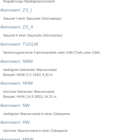
Regulierungs-Niedrigwasserstand
lkennwert: ZS_I
Stauziel I einer Staustufe (Normalstau)
lkennwert: ZS_II
Stauziel II einer Staustufe (Höchststau)
elkennwert: TUGLW
Verkehrsgesicherte Fahrrinnentiefe unter GlW (Tiefe unter GlW)
lkennwert: NNW
niedrigster bekannter Wasserstand
Beispiel: NNW (3.2.1942) 9,30 m
lkennwert: HHW
höchster bekannter Wasserstand
Beispiel: HHW (14.8.2001) 14,31 m
lkennwert: NW
niedrigster Wasserstand in einer Zeitspanne
lkennwert: HW
höchster Wasserstand in einer Zeitspanne
elkennwert: MNW