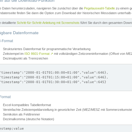
iff auf die Download-Funktion
e Daten herunterzuladen, navigieren Sie zunächst über die
Pegelauswahl-Tabelle
zu einem ge
datenseite finden Sie dann die Option zum Download der historischen Messdaten unterhalb
ne detaillierte
Schritt-für-Schritt-Anleitung mit Screenshots
führt Sie durch den gesamten Down
ügbare Datenformate
-Format
Strukturiertes Datenformat für programmatische Verarbeitung
Zeitstempel im
ISO 8601-Format
↗
mit vollständigen Zeitzoneninformation (Offset von 
Dezimalpunkt als Trennzeichen
"timestamp":"2000-01-01T01:00:00+01:00","value":646},

"timestamp":"2000-01-01T01:15:00+01:00","value":646},

"timestamp":"2000-01-01T01:30:00+01:00","value":645}

Format
Excel-kompatibles Tabellenformat
Vereinfachte Zeitstempeldarstellung in gesetzlicher Zeit (MEZ/MESZ mit Sommerzeitumstel
Semikolon als Feldtrenner
Dezimalkomma (deutsche Notation)
estamp;value
