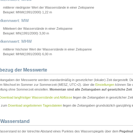
mittlerer niedrigster Wert der Wasserstände in einer Zeitspanne
Beispiel: MNW(1991/2000) 1,22 m
lkennwert: MW
Mittelwert der Wasserstände in einer Zeitspanne
Beispiel: MN(1991/2000) 3,00 m
elkennwert: MHW
mittlerer höchster Wert der Wasserstände in einer Zeitspanne
Beispiel: MHW(1991/2000) 6,00 m
tbezug der Messwerte
itangaben der Messwerte werden standardmäßig in gesetzlicher (lokaler) Zeit dargestellt. D
em Wechsel im Sommer zur Sommerzeit (MESZ, UTC+2). über die
Einstellungen
können Sie d
ellung ohne Sommerzeit einstellen.
Momentan sind alle Zeitangaben auf gesetzliche Zeit e
Download langfristiger Wasserstände und Abflüsse
liegen die Zeitangaben in gesetzlicher Zeit
n zum
Download angebotenen Tagesdateien
liegen die Zeitangaben grundsätzlich ganzjährig in
 Wasserstand
asserstand ist der lotrechte Abstand eines Punktes des Wasserspiegels über dem
Pegelnul