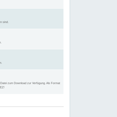
n sind.
n.
n.
p Datei zum Download zur Verfügung. Als Format
MEZ!