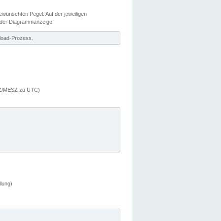
wünschten Pegel. Auf der jeweiligen
 der Diagrammanzeige.
load-Prozess.
MEZ/MESZ zu UTC)
lung)