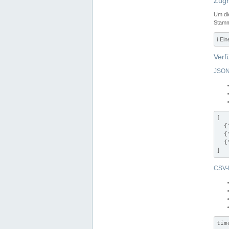
Zugr
Um di
Stamm
ℹ️ Ei
Verf
JSON
[

  {
  {
  {
]
CSV-
tim