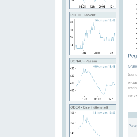
RHEIN - Koblenz
Peg
DONAU - Passau
Grund
über 
Ist Ja
ersche
Die Ze
ODER - Eisenhüttenstadt
Para