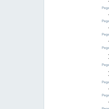
Pege
Pege
Peg
Pege
Pege
Pege
Pege
Peg