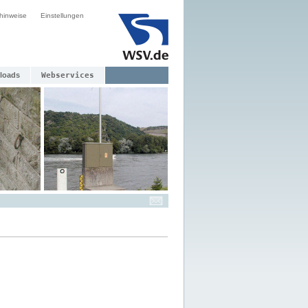
hinweise
Einstellungen
loads
Webservices