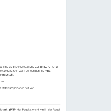
ies sind die Mitteleuropäische Zeit (MEZ, UTC+1)
ie Zeitangaben auch auf ganzjährige MEZ-
ingestellt.
 vor.
 Mitteleuropäischer Zeit vor.
lpunkt (PNP)
der Pegellatte und wird in der Regel