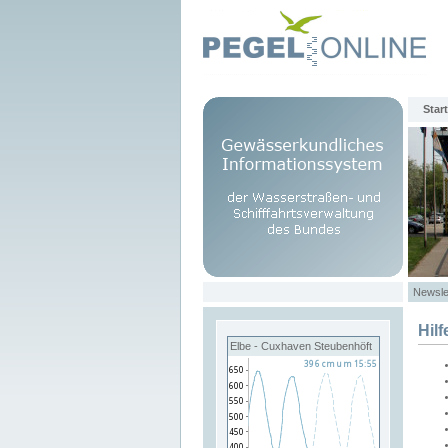
Start
Newsle
Hilf
Elbe - Cuxhaven Steubenhöft