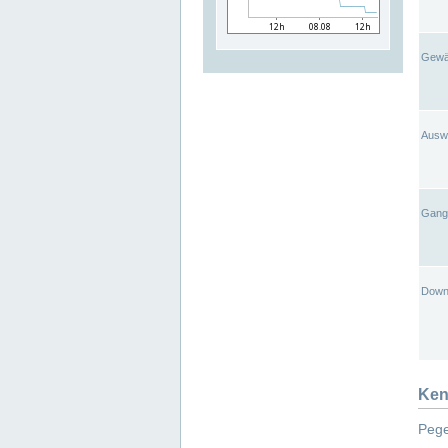
Gewä
Ausw
Gangl
Down
Ken
Pege