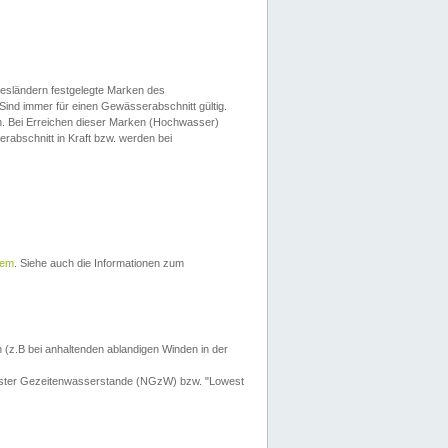
esländern festgelegte Marken des
Sind immer für einen Gewässerabschnitt gültig.
. Bei Erreichen dieser Marken (Hochwasser)
erabschnitt in Kraft bzw. werden bei
tem
. Siehe auch die Informationen zum
 (z.B bei anhaltenden ablandigen Winden in der
drigster Gezeitenwasserstande (NGzW) bzw. "Lowest