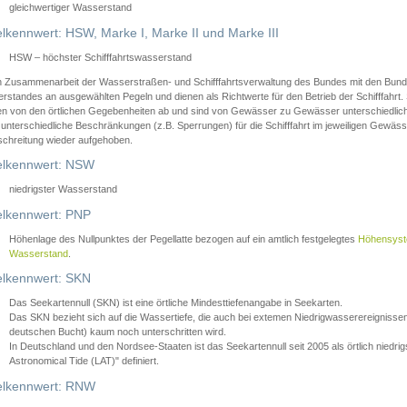
gleichwertiger Wasserstand
lkennwert: HSW, Marke I, Marke II und Marke III
HSW – höchster Schifffahrtswasserstand
in Zusammenarbeit der Wasserstraßen- und Schifffahrtsverwaltung des Bundes mit den Bund
standes an ausgewählten Pegeln und dienen als Richtwerte für den Betrieb der Schifffahrt. 
n von den örtlichen Gegebenheiten ab und sind von Gewässer zu Gewässer unterschiedlich
 unterschiedliche Beschränkungen (z.B. Sperrungen) für die Schifffahrt im jeweiligen Gewäss
schreitung wieder aufgehoben.
lkennwert: NSW
niedrigster Wasserstand
lkennwert: PNP
Höhenlage des Nullpunktes der Pegellatte bezogen auf ein amtlich festgelegtes
Höhensys
Wasserstand
.
lkennwert: SKN
Das Seekartennull (SKN) ist eine örtliche Mindesttiefenangabe in Seekarten.
Das SKN bezieht sich auf die Wassertiefe, die auch bei extemen Niedrigwasserereignissen
deutschen Bucht) kaum noch unterschritten wird.
In Deutschland und den Nordsee-Staaten ist das Seekartennull seit 2005 als örtlich nie
Astronomical Tide (LAT)" definiert.
lkennwert: RNW