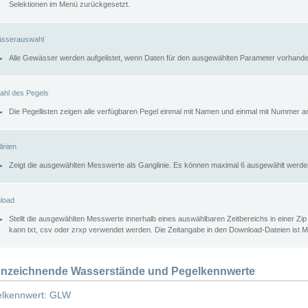
Selektionen im Menü zurückgesetzt.
sserauswahl
Alle Gewässer werden aufgelistet, wenn Daten für den ausgewählten Parameter vorhande
ahl des Pegels
Die Pegellisten zeigen alle verfügbaren Pegel einmal mit Namen und einmal mit Nummer a
inien
Zeigt die ausgewählten Messwerte als Ganglinie. Es können maximal 6 ausgewählt werde
load
Stellt die ausgewählten Messwerte innerhalb eines auswählbaren Zeitbereichs in einer Zi
kann txt, csv oder zrxp verwendet werden. Die Zeitangabe in den Download-Dateien ist 
nzeichnende Wasserstände und Pegelkennwerte
lkennwert: GLW