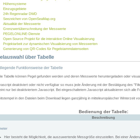
Höhensysteme
Einzugsgebiete
24h Regenradar DWD
Seezeichen von OpenSeaMap.org
Aktualität der Messwerte
Grenzwertüberschreitung der Messwerte
PEGELONLINE-Dienste
Open Source Projekt für die interaktive Online Visualisierung
Projektarbeit zur dynamischen Visualisierung von Messwerten
Generierung von QR-Codes für Pegelstammdatenseiten
elauswahl über Tabelle
legende Funktionsweise der Tabelle
die Tabelle können Pegel gefunden werden und deren Messwerte heruntergeladen oder visuali
vascript deaktiviert oder nicht verfügbar so muss jede Änderung mit der Bestätigung des "Filt
int nur bei deaktiviertem Javascript. Bei eingeschaltetem Javascript aktualisieren sich alle 
itstempel in den Dateien beim Download liegen ganzjährig in mitteleuropäischer Winterzeit vo
Bedienung der Tabelle:
Beschreibung
meter
Hier besteht die Möglichkeit, die auszuwertende Messgröße einzustellen. Bei einer Ände