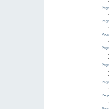
Pege
Pege
Peg
Pege
Pege
Pege
Pege
Peg