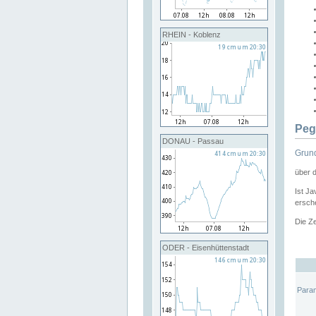
RHEIN - Koblenz
Peg
DONAU - Passau
Grund
über 
Ist Ja
ersche
Die Ze
ODER - Eisenhüttenstadt
Para