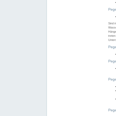
Pege
Sind 
Wasser
Hänge
treten
Unter
Pege
Pege
Pege
Pege