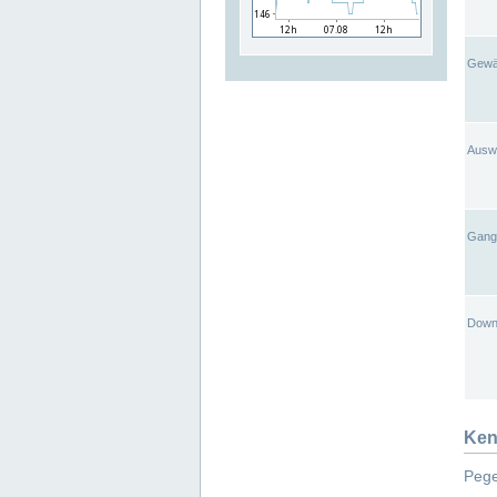
Gewä
Ausw
Gangl
Down
Ken
Pege