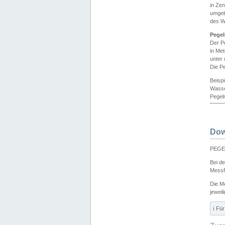
in Ze
umgeb
des W
Pegel
Der P
in Me
unter
Die Pe
Beisp
Wasse
Pegeln
Dow
PEGEL
Bei d
Messf
Die M
jeweil
ℹ️ F