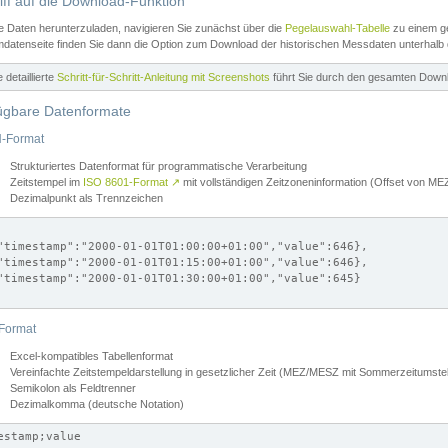
iff auf die Download-Funktion
e Daten herunterzuladen, navigieren Sie zunächst über die
Pegelauswahl-Tabelle
zu einem ge
datenseite finden Sie dann die Option zum Download der historischen Messdaten unterhalb
ne detaillierte
Schritt-für-Schritt-Anleitung mit Screenshots
führt Sie durch den gesamten Down
ügbare Datenformate
-Format
Strukturiertes Datenformat für programmatische Verarbeitung
Zeitstempel im
ISO 8601-Format
↗
mit vollständigen Zeitzoneninformation (Offset von 
Dezimalpunkt als Trennzeichen
"timestamp":"2000-01-01T01:00:00+01:00","value":646},

"timestamp":"2000-01-01T01:15:00+01:00","value":646},

"timestamp":"2000-01-01T01:30:00+01:00","value":645}

Format
Excel-kompatibles Tabellenformat
Vereinfachte Zeitstempeldarstellung in gesetzlicher Zeit (MEZ/MESZ mit Sommerzeitumstel
Semikolon als Feldtrenner
Dezimalkomma (deutsche Notation)
estamp;value
