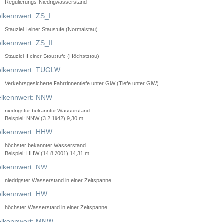
Regulierungs-Niedrigwasserstand
lkennwert: ZS_I
Stauziel I einer Staustufe (Normalstau)
lkennwert: ZS_II
Stauziel II einer Staustufe (Höchststau)
elkennwert: TUGLW
Verkehrsgesicherte Fahrrinnentiefe unter GlW (Tiefe unter GlW)
lkennwert: NNW
niedrigster bekannter Wasserstand
Beispiel: NNW (3.2.1942) 9,30 m
lkennwert: HHW
höchster bekannter Wasserstand
Beispiel: HHW (14.8.2001) 14,31 m
lkennwert: NW
niedrigster Wasserstand in einer Zeitspanne
lkennwert: HW
höchster Wasserstand in einer Zeitspanne
elkennwert: MNW