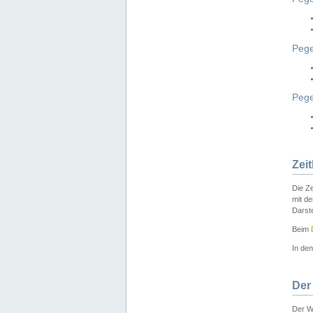
Pege
Peg
Zei
Die Ze
mit d
Darst
Beim
In de
Der
Der W