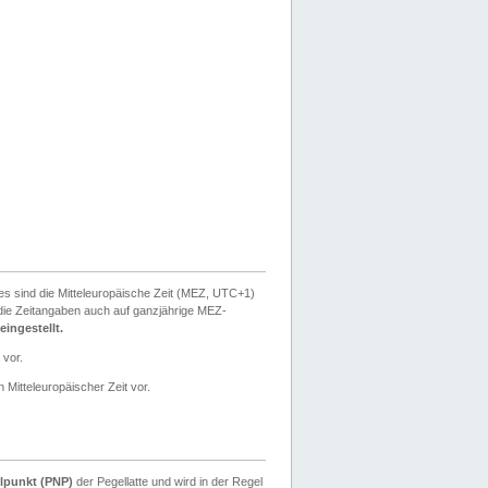
ies sind die Mitteleuropäische Zeit (MEZ, UTC+1)
ie Zeitangaben auch auf ganzjährige MEZ-
ingestellt.
 vor.
 Mitteleuropäischer Zeit vor.
lpunkt (PNP)
der Pegellatte und wird in der Regel