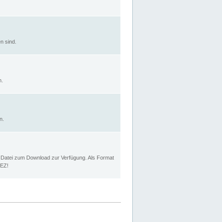
n sind.
n.
n.
p Datei zum Download zur Verfügung. Als Format
MEZ!