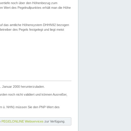
ssertiefe noch über den Höhenbezug zum
en Wert des Pegelnullpunktes erhält man die Höhe
d auf das amtliche Höhensystem DHHN92 bezogen
reiber des Pegels festgelegt und liegt meist
. Januar 2000 herunterzuladen.
den noch nicht validiert und können Ausreißer,
(m ü. NHN) müssen Sie den PNP-Wert des
ie
PEGELONLINE Webservices
zur Verfügung.