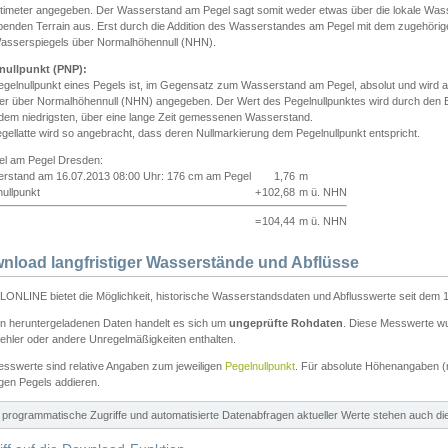
ntimeter angegeben. Der Wasserstand am Pegel sagt somit weder etwas über die lokale Wa
enden Terrain aus. Erst durch die Addition des Wasserstandes am Pegel mit dem zugehörig
asserspiegels über Normalhöhennull (NHN).
nullpunkt (PNP):
egelnullpunkt eines Pegels ist, im Gegensatz zum Wasserstand am Pegel, absolut und wir
ter über Normalhöhennull (NHN) angegeben. Der Wert des Pegelnullpunktes wird durch den Bet
 dem niedrigsten, über eine lange Zeit gemessenen Wasserstand.
gellatte wird so angebracht, dass deren Nullmarkierung dem Pegelnullpunkt entspricht.
iel am Pegel Dresden:
rstand am 16.07.2013 08:00 Uhr: 176 cm am Pegel
1,76
m
ullpunkt
+
102,68
m ü. NHN
=
104,44
m ü. NHN
nload langfristiger Wasserstände und Abflüsse
ONLINE bietet die Möglichkeit, historische Wasserstandsdaten und Abflusswerte seit dem 1
en heruntergeladenen Daten handelt es sich um
ungeprüfte Rohdaten
. Diese Messwerte wur
ehler oder andere Unregelmäßigkeiten enthalten.
esswerte sind relative Angaben zum jeweiligen
Pegelnullpunkt
. Für absolute Höhenangaben 
igen Pegels addieren.
ür programmatische Zugriffe und automatisierte Datenabfragen aktueller Werte stehen auch d