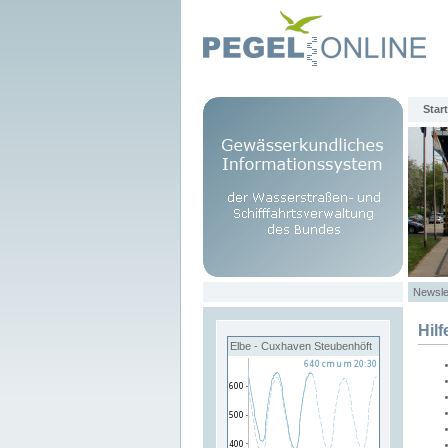
Start
Newsle
Hilf
Elbe - Cuxhaven Steubenhöft