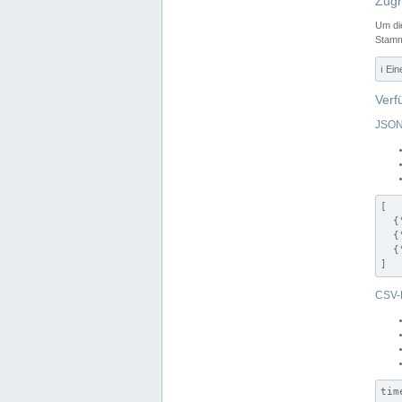
Zugr
Um di
Stamm
ℹ️ Ei
Verf
JSON
[

  {
  {
  {
]
CSV-
tim