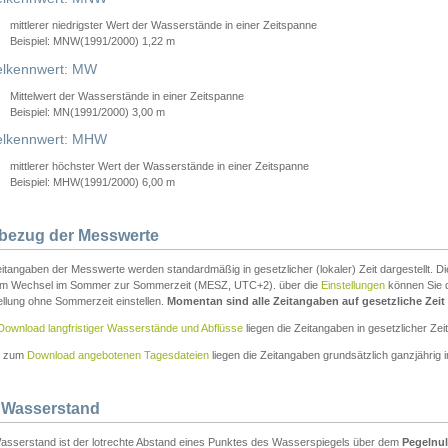
mittlerer niedrigster Wert der Wasserstände in einer Zeitspanne
Beispiel: MNW(1991/2000) 1,22 m
lkennwert: MW
Mittelwert der Wasserstände in einer Zeitspanne
Beispiel: MN(1991/2000) 3,00 m
elkennwert: MHW
mittlerer höchster Wert der Wasserstände in einer Zeitspanne
Beispiel: MHW(1991/2000) 6,00 m
tbezug der Messwerte
itangaben der Messwerte werden standardmäßig in gesetzlicher (lokaler) Zeit dargestellt. D
em Wechsel im Sommer zur Sommerzeit (MESZ, UTC+2). über die
Einstellungen
können Sie d
ellung ohne Sommerzeit einstellen.
Momentan sind alle Zeitangaben auf gesetzliche Zeit e
Download langfristiger Wasserstände und Abflüsse
liegen die Zeitangaben in gesetzlicher Zeit
n zum
Download angebotenen Tagesdateien
liegen die Zeitangaben grundsätzlich ganzjährig in
 Wasserstand
asserstand ist der lotrechte Abstand eines Punktes des Wasserspiegels über dem
Pegelnul