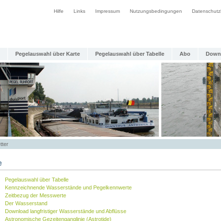
Hilfe
Links
Impressum
Nutzungsbedingungen
Datenschutz
Pegelauswahl über Karte
Pegelauswahl über Tabelle
Abo
Down
tter
e
Pegelauswahl über Tabelle
Kennzeichnende Wasserstände und Pegelkennwerte
Zeitbezug der Messwerte
Der Wasserstand
Download langfristiger Wasserstände und Abflüsse
Astronomische Gezeitenganglinie (Astrotide)