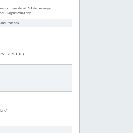
wünschten Pegel. Auf der jeweiligen
 der Diagrammanzeige.
load-Prozess.
MEZ/MESZ zu UTC)
lung)