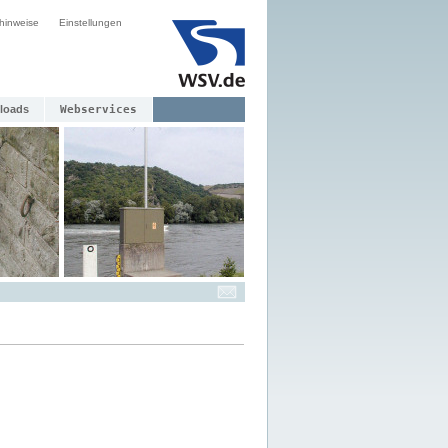
hinweise
Einstellungen
loads
Webservices