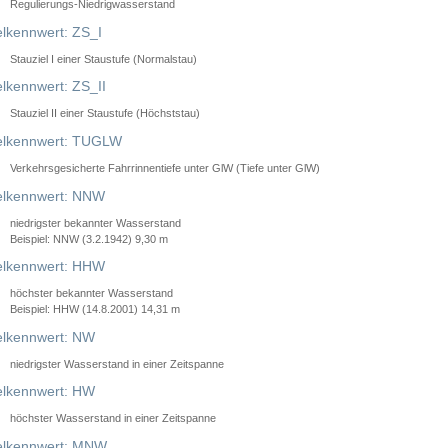
Regulierungs-Niedrigwasserstand
lkennwert: ZS_I
Stauziel I einer Staustufe (Normalstau)
lkennwert: ZS_II
Stauziel II einer Staustufe (Höchststau)
elkennwert: TUGLW
Verkehrsgesicherte Fahrrinnentiefe unter GlW (Tiefe unter GlW)
lkennwert: NNW
niedrigster bekannter Wasserstand
Beispiel: NNW (3.2.1942) 9,30 m
lkennwert: HHW
höchster bekannter Wasserstand
Beispiel: HHW (14.8.2001) 14,31 m
lkennwert: NW
niedrigster Wasserstand in einer Zeitspanne
lkennwert: HW
höchster Wasserstand in einer Zeitspanne
elkennwert: MNW