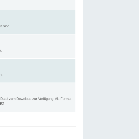
n sind.
n.
n.
p Datei zum Download zur Verfügung. Als Format
MEZ!