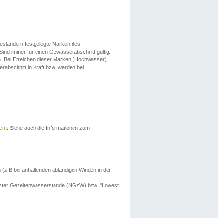
esländern festgelegte Marken des
Sind immer für einen Gewässerabschnitt gültig.
. Bei Erreichen dieser Marken (Hochwasser)
erabschnitt in Kraft bzw. werden bei
tem
. Siehe auch die Informationen zum
 (z.B bei anhaltenden ablandigen Winden in der
drigster Gezeitenwasserstande (NGzW) bzw. "Lowest