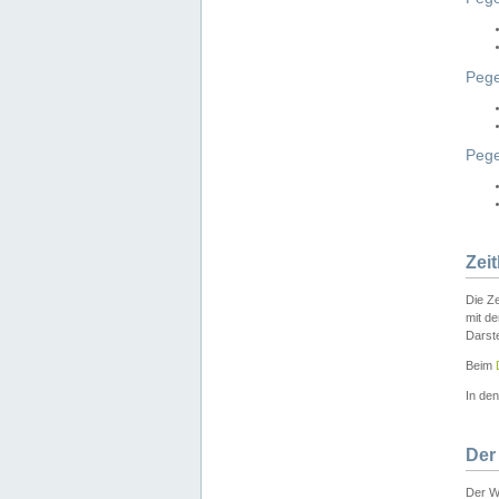
Pege
Peg
Zei
Die Ze
mit d
Darst
Beim
In de
Der
Der W