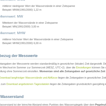
mittlerer niedrigster Wert der Wasserstände in einer Zeitspanne
Beispiel: MNW(1991/2000) 1,22 m
lkennwert: MW
Mittelwert der Wasserstände in einer Zeitspanne
Beispiel: MN(1991/2000) 3,00 m
elkennwert: MHW
mittlerer höchster Wert der Wasserstände in einer Zeitspanne
Beispiel: MHW(1991/2000) 6,00 m
tbezug der Messwerte
itangaben der Messwerte werden standardmäßig in gesetzlicher (lokaler) Zeit dargestellt. D
em Wechsel im Sommer zur Sommerzeit (MESZ, UTC+2). über die
Einstellungen
können Sie d
ellung ohne Sommerzeit einstellen.
Momentan sind alle Zeitangaben auf gesetzliche Zeit e
Download langfristiger Wasserstände und Abflüsse
liegen die Zeitangaben in gesetzlicher Zeit
n zum
Download angebotenen Tagesdateien
liegen die Zeitangaben grundsätzlich ganzjährig in
 Wasserstand
asserstand ist der lotrechte Abstand eines Punktes des Wasserspiegels über dem
Pegelnul