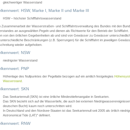
gleichwertiger Wasserstand
lkennwert: HSW, Marke I, Marke II und Marke III
HSW – höchster Schifffahrtswasserstand
in Zusammenarbeit der Wasserstraßen- und Schifffahrtsverwaltung des Bundes mit den Bund
standes an ausgewählten Pegeln und dienen als Richtwerte für den Betrieb der Schifffahrt. 
n von den örtlichen Gegebenheiten ab und sind von Gewässer zu Gewässer unterschiedlich
 unterschiedliche Beschränkungen (z.B. Sperrungen) für die Schifffahrt im jeweiligen Gewäss
schreitung wieder aufgehoben.
lkennwert: NSW
niedrigster Wasserstand
lkennwert: PNP
Höhenlage des Nullpunktes der Pegellatte bezogen auf ein amtlich festgelegtes
Höhensys
Wasserstand
.
lkennwert: SKN
Das Seekartennull (SKN) ist eine örtliche Mindesttiefenangabe in Seekarten.
Das SKN bezieht sich auf die Wassertiefe, die auch bei extemen Niedrigwasserereignissen
deutschen Bucht) kaum noch unterschritten wird.
In Deutschland und den Nordsee-Staaten ist das Seekartennull seit 2005 als örtlich nie
Astronomical Tide (LAT)" definiert.
lkennwert: RNW