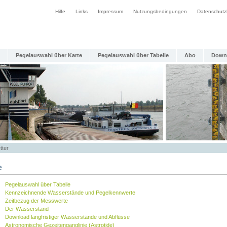
Hilfe
Links
Impressum
Nutzungsbedingungen
Datenschutz
Pegelauswahl über Karte
Pegelauswahl über Tabelle
Abo
Down
tter
e
Pegelauswahl über Tabelle
Kennzeichnende Wasserstände und Pegelkennwerte
Zeitbezug der Messwerte
Der Wasserstand
Download langfristiger Wasserstände und Abflüsse
Astronomische Gezeitenganglinie (Astrotide)