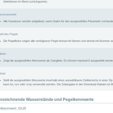
Selektionen im Menü zurückgesetzt.
sserauswahl
Alle Gewässer werden aufgelistet, wenn Daten für den ausgewählten Parameter vorhande
ahl des Pegels
Die Pegellisten zeigen alle verfügbaren Pegel einmal mit Namen und einmal mit Nummer a
inien
Zeigt die ausgewählten Messwerte als Ganglinie. Es können maximal 6 ausgewählt werde
load
Stellt die ausgewählten Messwerte innerhalb eines auswählbaren Zeitbereichs in einer Zi
kann txt, csv oder zrxp verwendet werden. Die Zeitangabe in den Download-Dateien ist 
nzeichnende Wasserstände und Pegelkennwerte
lkennwert: GLW