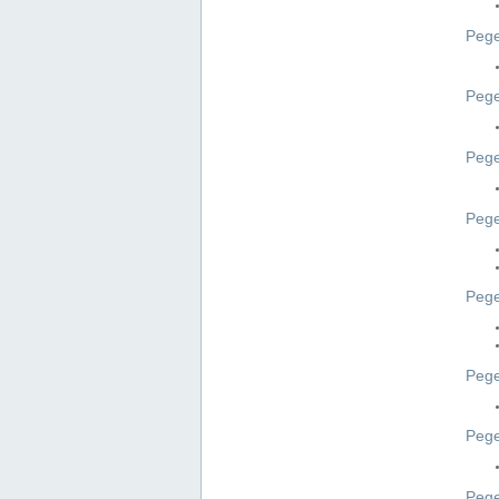
Pege
Pege
Peg
Pege
Pege
Pege
Pege
Peg