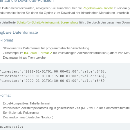
iff auf die Download-Funktion
e Daten herunterzuladen, navigieren Sie zunächst über die
Pegelauswahl-Tabelle
zu einem ge
datenseite finden Sie dann die Option zum Download der historischen Messdaten unterhalb
ne detaillierte
Schritt-für-Schritt-Anleitung mit Screenshots
führt Sie durch den gesamten Down
ügbare Datenformate
-Format
Strukturiertes Datenformat für programmatische Verarbeitung
Zeitstempel im
ISO 8601-Format
↗
mit vollständigen Zeitzoneninformation (Offset von 
Dezimalpunkt als Trennzeichen
"timestamp":"2000-01-01T01:00:00+01:00","value":646},

"timestamp":"2000-01-01T01:15:00+01:00","value":646},

"timestamp":"2000-01-01T01:30:00+01:00","value":645}

Format
Excel-kompatibles Tabellenformat
Vereinfachte Zeitstempeldarstellung in gesetzlicher Zeit (MEZ/MESZ mit Sommerzeitumstel
Semikolon als Feldtrenner
Dezimalkomma (deutsche Notation)
estamp;value
