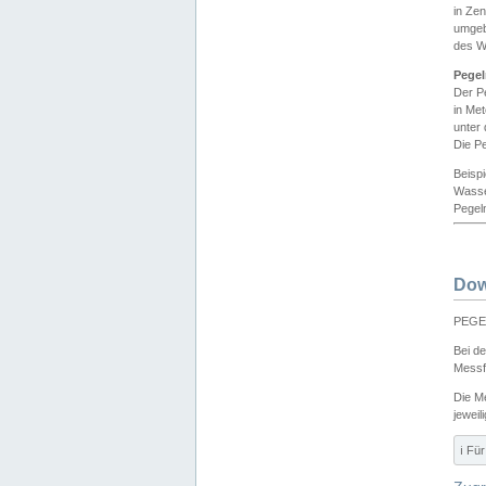
in Ze
umgeb
des W
Pegel
Der P
in Me
unter
Die Pe
Beisp
Wasse
Pegeln
Dow
PEGEL
Bei d
Messf
Die M
jeweil
ℹ️ F