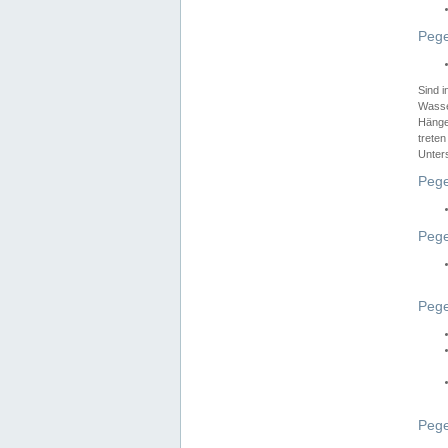
Pege
Sind 
Wasser
Hänge
treten
Unter
Pege
Pege
Pege
Pege