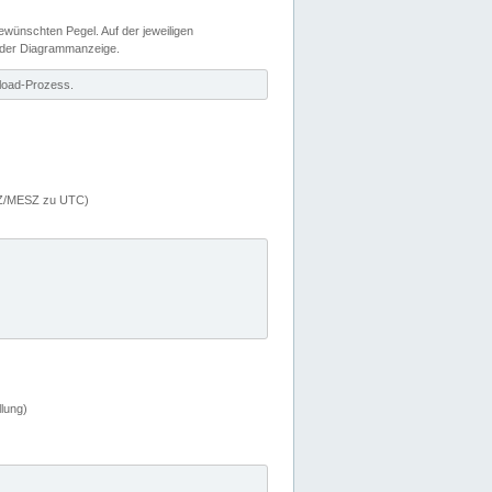
wünschten Pegel. Auf der jeweiligen
 der Diagrammanzeige.
load-Prozess.
MEZ/MESZ zu UTC)
lung)