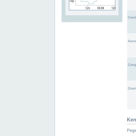
Gewä
Ausw
Gangl
Down
Ken
Pege