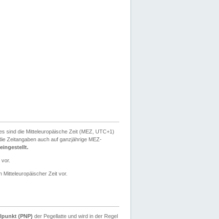
ies sind die Mitteleuropäische Zeit (MEZ, UTC+1)
ie Zeitangaben auch auf ganzjährige MEZ-
ingestellt.
 vor.
 Mitteleuropäischer Zeit vor.
lpunkt (PNP)
der Pegellatte und wird in der Regel