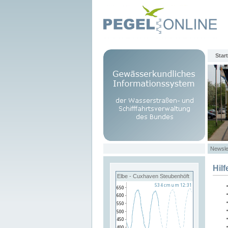
Start
Newsle
Hilf
Elbe - Cuxhaven Steubenhöft