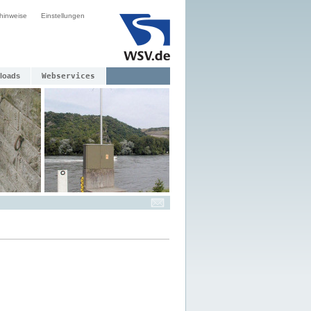
hinweise
Einstellungen
loads
Webservices