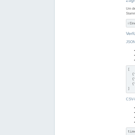
Zugr
Um di
Stamm
ℹ️ Ei
Verf
JSON
[

  {
  {
  {
]
CSV-
tim