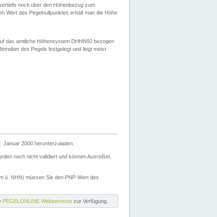
ssertiefe noch über den Höhenbezug zum
en Wert des Pegelnullpunktes erhält man die Höhe
d auf das amtliche Höhensystem DHHN92 bezogen
reiber des Pegels festgelegt und liegt meist
. Januar 2000 herunterzuladen.
den noch nicht validiert und können Ausreißer,
(m ü. NHN) müssen Sie den PNP-Wert des
ie
PEGELONLINE Webservices
zur Verfügung.