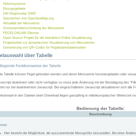
Höhensysteme
Einzugsgebiete
24h Regenradar DWD
Seezeichen von OpenSeaMap.org
Aktualität der Messwerte
Grenzwertüberschreitung der Messwerte
PEGELONLINE-Dienste
Open Source Projekt für die interaktive Online Visualisierung
Projektarbeit zur dynamischen Visualisierung von Messwerten
Generierung von QR-Codes für Pegelstammdatenseiten
elauswahl über Tabelle
legende Funktionsweise der Tabelle
die Tabelle können Pegel gefunden werden und deren Messwerte heruntergeladen oder visuali
vascript deaktiviert oder nicht verfügbar so muss jede Änderung mit der Bestätigung des "Filt
int nur bei deaktiviertem Javascript. Bei eingeschaltetem Javascript aktualisieren sich alle 
itstempel in den Dateien beim Download liegen ganzjährig in mitteleuropäischer Winterzeit vo
Bedienung der Tabelle:
Beschreibung
meter
Hier besteht die Möglichkeit, die auszuwertende Messgröße einzustellen. Bei einer Ände