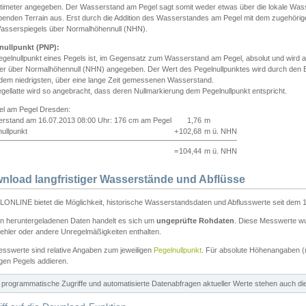
ntimeter angegeben. Der Wasserstand am Pegel sagt somit weder etwas über die lokale Wa
enden Terrain aus. Erst durch die Addition des Wasserstandes am Pegel mit dem zugehörig
asserspiegels über Normalhöhennull (NHN).
nullpunkt (PNP):
egelnullpunkt eines Pegels ist, im Gegensatz zum Wasserstand am Pegel, absolut und wir
ter über Normalhöhennull (NHN) angegeben. Der Wert des Pegelnullpunktes wird durch den Bet
 dem niedrigsten, über eine lange Zeit gemessenen Wasserstand.
gellatte wird so angebracht, dass deren Nullmarkierung dem Pegelnullpunkt entspricht.
iel am Pegel Dresden:
rstand am 16.07.2013 08:00 Uhr: 176 cm am Pegel
1,76
m
ullpunkt
+
102,68
m ü. NHN
=
104,44
m ü. NHN
nload langfristiger Wasserstände und Abflüsse
ONLINE bietet die Möglichkeit, historische Wasserstandsdaten und Abflusswerte seit dem 1
en heruntergeladenen Daten handelt es sich um
ungeprüfte Rohdaten
. Diese Messwerte wur
ehler oder andere Unregelmäßigkeiten enthalten.
esswerte sind relative Angaben zum jeweiligen
Pegelnullpunkt
. Für absolute Höhenangaben 
igen Pegels addieren.
ür programmatische Zugriffe und automatisierte Datenabfragen aktueller Werte stehen auch d