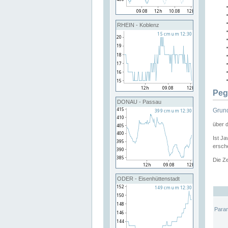
RHEIN - Koblenz
Peg
DONAU - Passau
Grund
über 
Ist Ja
ersche
Die Ze
ODER - Eisenhüttenstadt
Para