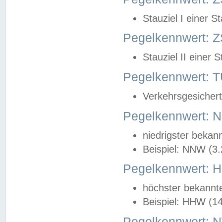
Stauziel I einer S
Pegelkennwert: Z
Stauziel II einer 
Pegelkennwert:
Verkehrsgesichert
Pegelkennwert:
niedrigster bekan
Beispiel: NNW (3
Pegelkennwert:
höchster bekannt
Beispiel: HHW (1
Pegelkennwert: 