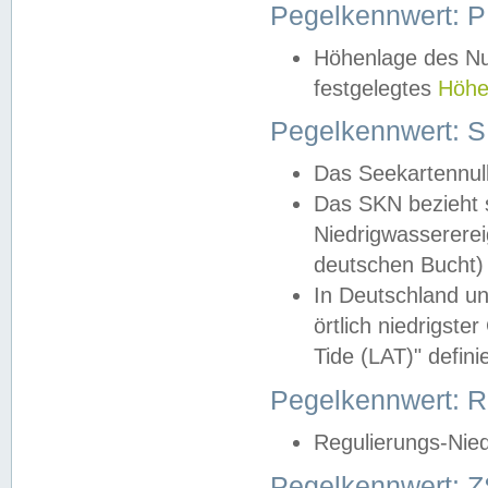
Pegelkennwert: 
Höhenlage des Nul
festgelegtes
Höhe
Pegelkennwert: 
Das Seekartennull
Das SKN bezieht s
Niedrigwassererei
deutschen Bucht) 
In Deutschland un
örtlich niedrigst
Tide (LAT)" definie
Pegelkennwert:
Regulierungs-Nie
Pegelkennwert: Z