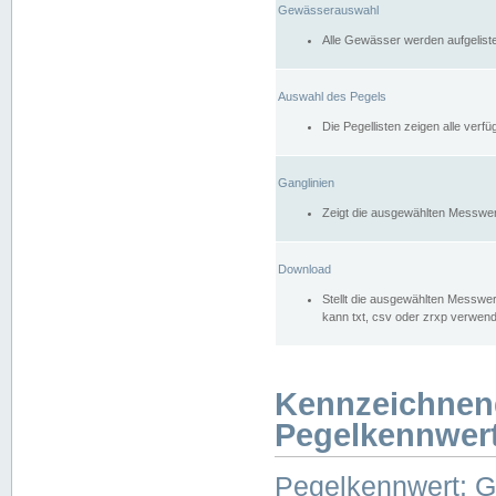
Gewässerauswahl
Alle Gewässer werden aufgelist
Auswahl des Pegels
Die Pegellisten zeigen alle ver
Ganglinien
Zeigt die ausgewählten Messwer
Download
Stellt die ausgewählten Messwer
kann txt, csv oder zrxp verwen
Kennzeichnen
Pegelkennwer
Pegelkennwert: 