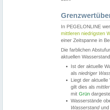
Grenzwertüber
In PEGELONLINE werde
mittleren niedrigsten
einer Zeitspanne in Be
Die farblichen Abstuf
aktuellen Wasserstand
Ist der aktuelle 
als
niedriger Was
Liegt der aktue
gilt dies als
mittle
mit
Grün
dargestel
Wasserstände obe
Wasserstand
und