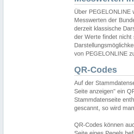
Über PEGELONLINE wer
Messwerten der Bundes
derzeit klassische Da
der Werte findet nicht 
Darstellungsmöglichkei
von PEGELONLINE zu 
QR-Codes
Auf der Stammdatensei
Seite anzeigen" ein Q
Stammdatenseite enthä
gescannt, so wird man
QR-Codes können auc
Seite eines Pegels be