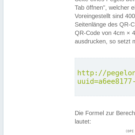
Tab öffnen", welcher 
Voreingestellt sind 4
Seitenlänge des QR-C
QR-Code von 4cm × 4c
ausdrucken, so setzt 
http://pegelo
uuid=a6ee8177
Die Formel zur Berech
lautet:
			(DPI × Druckkantenlänge in cm) ÷ 2,54 = Kantenlänge in Pixel
