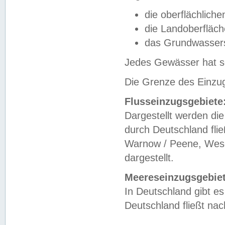
die oberflächlich
die Landoberfläc
das Grundwasser
Jedes Gewässer hat se
Die Grenze des Einzug
Flusseinzugsgebiete
Dargestellt werden die
durch Deutschland fli
Warnow / Peene, Weser
dargestellt.
Meereseinzugsgebiet
In Deutschland gibt 
Deutschland fließt n