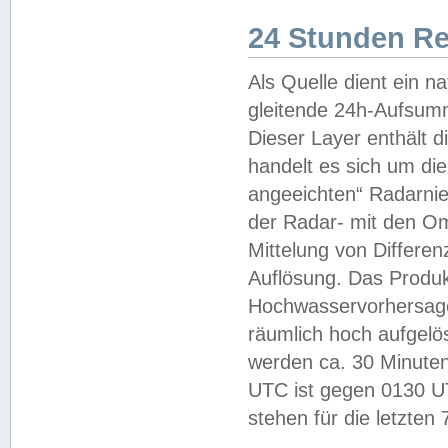
24 Stunden R
Als Quelle dient ein n
gleitende 24h-Aufsum
Dieser Layer enthält
handelt es sich um di
angeeichten“ Radarnie
der Radar- mit den O
Mittelung von Differe
Auflösung. Das Produk
Hochwasservorhersagez
räumlich hoch aufgelö
werden ca. 30 Minuten
UTC ist gegen 0130 UTC
stehen für die letzten