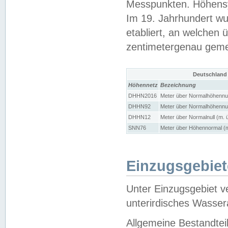
Messpunkten. Höhensy
Im 19. Jahrhundert wu
etabliert, an welchen 
zentimetergenau gem
Deutschland
Höhennetz
Bezeichnung
DHHN2016
Meter über Normalhöhennul
DHHN92
Meter über Normalhöhennul
DHHN12
Meter über Normalnull (m. 
SNN76
Meter über Höhennormal (m
Einzugsgebiet
Unter Einzugsgebiet v
unterirdisches Wasser
Allgemeine Bestandtei