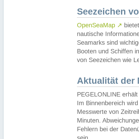
Seezeichen v
OpenSeaMap
↗
biete
nautische Information
Seamarks sind wichtig
Booten und Schiffen i
von Seezeichen wie Le
Aktualität der
PEGELONLINE erhält u
Im Binnenbereich wird 
Messwerte von Zeitreih
Minuten. Abweichungen
Fehlern bei der Daten
sein.