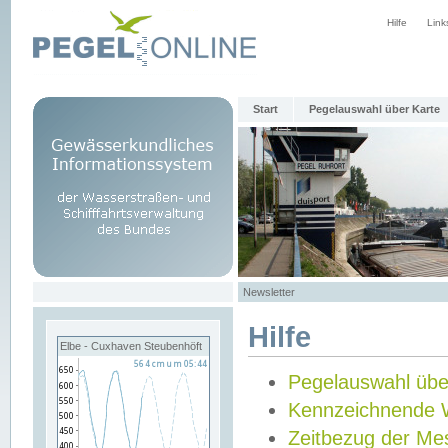
Hilfe
Link
Start
Pegelauswahl über Karte
Newsletter
Hilfe
Elbe - Cuxhaven Steubenhöft
Pegelauswahl übe
Kennzeichnende 
Zeitbezug der Me