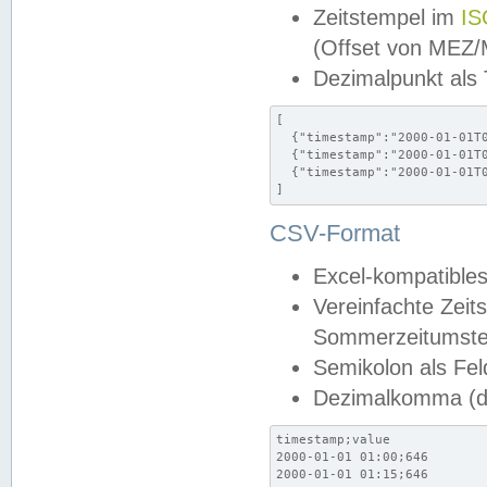
Zeitstempel im
IS
(Offset von MEZ
Dezimalpunkt als
[

  {"timestamp":"2000-01-01T0
  {"timestamp":"2000-01-01T0
  {"timestamp":"2000-01-01T0
]
CSV-Format
Excel-kompatibles
Vereinfachte Zeit
Sommerzeitumstel
Semikolon als Fel
Dezimalkomma (de
timestamp;value

2000-01-01 01:00;646

2000-01-01 01:15;646
