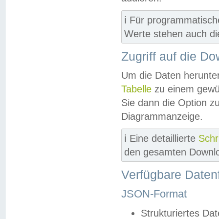
ℹ️ Für programmatisch
Werte stehen auch d
Zugriff auf die D
Um die Daten herunter
Tabelle
zu einem gewün
Sie dann die Option z
Diagrammanzeige.
ℹ️ Eine detaillierte
Schr
den gesamten Downlo
Verfügbare Daten
JSON-Format
Strukturiertes Da