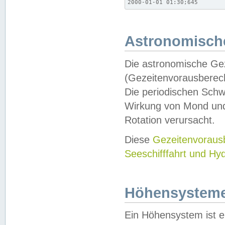
2000-01-01 01:30;645
Astronomische
Die astronomische Gez
(Gezeitenvorausberec
Die periodischen Schw
Wirkung von Mond und
Rotation verursacht.
Diese
Gezeitenvorau
Seeschifffahrt und Hy
Höhensystem
Ein Höhensystem ist e