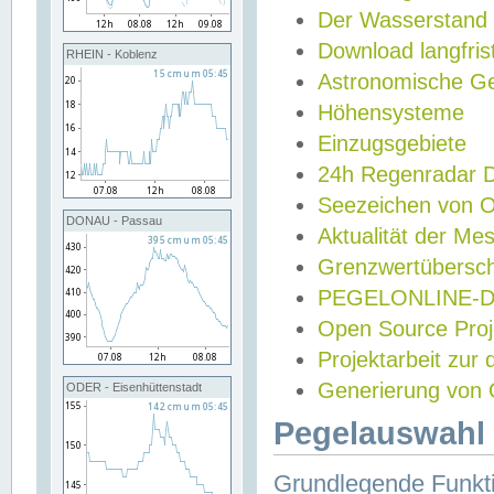
Der Wasserstand
Download langfris
RHEIN - Koblenz
Astronomische Gez
Höhensysteme
Einzugsgebiete
24h Regenradar
Seezeichen von 
DONAU - Passau
Aktualität der Me
Grenzwertübersch
PEGELONLINE-Di
Open Source Projek
Projektarbeit zur
Generierung von 
ODER - Eisenhüttenstadt
Pegelauswahl 
Grundlegende Funkti