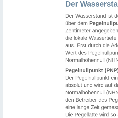
Der Wasserst
Der Wasserstand ist d
über dem
Pegelnullp
Zentimeter angegeben
die lokale Wassertie
aus. Erst durch die A
Wert des Pegelnullpun
Normalhöhennull (NHN
Pegelnullpunkt (PNP)
Der Pegelnullpunkt ei
absolut und wird auf
Normalhöhennull (NHN
den Betreiber des Pege
eine lange Zeit geme
Die Pegellatte wird s