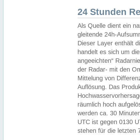
24 Stunden R
Als Quelle dient ein n
gleitende 24h-Aufsum
Dieser Layer enthält
handelt es sich um di
angeeichten“ Radarnie
der Radar- mit den O
Mittelung von Differe
Auflösung. Das Produk
Hochwasservorhersagez
räumlich hoch aufgelö
werden ca. 30 Minuten
UTC ist gegen 0130 UTC
stehen für die letzten