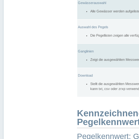
Gewässerauswahl
Alle Gewässer werden aufgelist
Auswahl des Pegels
Die Pegellisten zeigen alle ver
Ganglinien
Zeigt die ausgewählten Messwer
Download
Stellt die ausgewählten Messwer
kann txt, csv oder zrxp verwen
Kennzeichnen
Pegelkennwer
Pegelkennwert: 