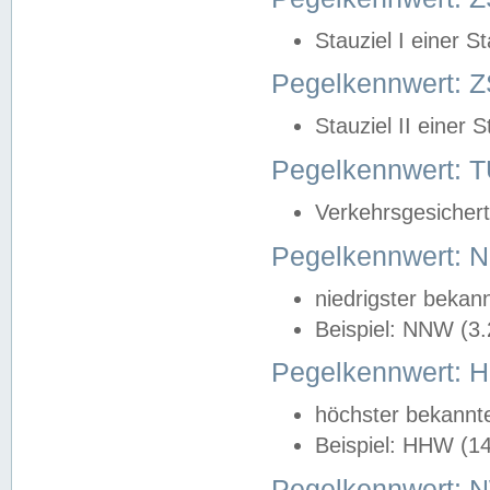
Stauziel I einer S
Pegelkennwert: Z
Stauziel II einer 
Pegelkennwert:
Verkehrsgesichert
Pegelkennwert:
niedrigster bekan
Beispiel: NNW (3
Pegelkennwert:
höchster bekannt
Beispiel: HHW (1
Pegelkennwert: 