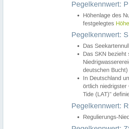
Pegelkennwert: 
Höhenlage des Nul
festgelegtes
Höhe
Pegelkennwert: 
Das Seekartennull
Das SKN bezieht s
Niedrigwassererei
deutschen Bucht) 
In Deutschland un
örtlich niedrigst
Tide (LAT)" definie
Pegelkennwert:
Regulierungs-Nie
Pegelkennwert: Z