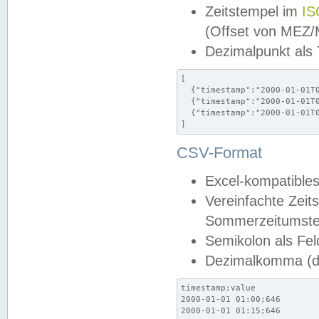
Zeitstempel im
IS
(Offset von MEZ
Dezimalpunkt als
[

  {"timestamp":"2000-01-01T0
  {"timestamp":"2000-01-01T0
  {"timestamp":"2000-01-01T0
]
CSV-Format
Excel-kompatibles
Vereinfachte Zeit
Sommerzeitumstel
Semikolon als Fel
Dezimalkomma (de
timestamp;value

2000-01-01 01:00;646

2000-01-01 01:15;646
