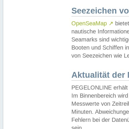
Seezeichen v
OpenSeaMap
↗
biete
nautische Information
Seamarks sind wichtig
Booten und Schiffen i
von Seezeichen wie Le
Aktualität der
PEGELONLINE erhält u
Im Binnenbereich wird 
Messwerte von Zeitreih
Minuten. Abweichungen
Fehlern bei der Daten
sein.