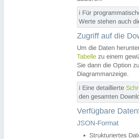
ℹ️ Für programmatisch
Werte stehen auch d
Zugriff auf die D
Um die Daten herunter
Tabelle
zu einem gewün
Sie dann die Option z
Diagrammanzeige.
ℹ️ Eine detaillierte
Schr
den gesamten Downlo
Verfügbare Daten
JSON-Format
Strukturiertes Da