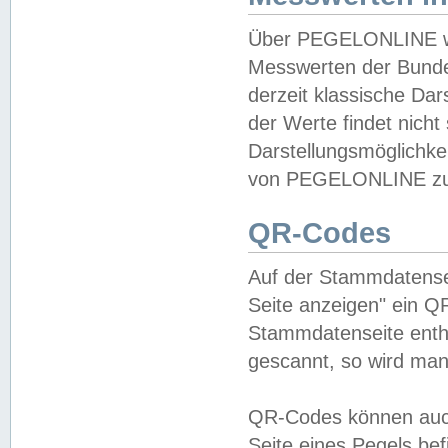
Über PEGELONLINE wer
Messwerten der Bundes
derzeit klassische Da
der Werte findet nicht 
Darstellungsmöglichkei
von PEGELONLINE zu 
QR-Codes
Auf der Stammdatensei
Seite anzeigen" ein Q
Stammdatenseite enthä
gescannt, so wird man
QR-Codes können auc
Seite eines Pegels be