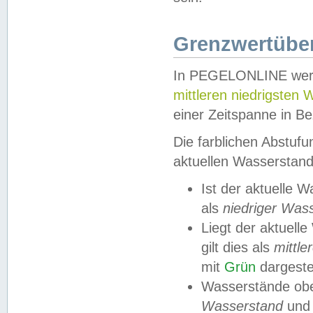
Grenzwertüber
In PEGELONLINE werde
mittleren niedrigsten
einer Zeitspanne in Be
Die farblichen Abstuf
aktuellen Wasserstand
Ist der aktuelle 
als
niedriger Was
Liegt der aktue
gilt dies als
mittle
mit
Grün
dargestel
Wasserstände obe
Wasserstand
und