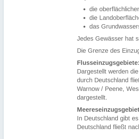
die oberflächlich
die Landoberfläc
das Grundwasser
Jedes Gewässer hat se
Die Grenze des Einzug
Flusseinzugsgebiete
Dargestellt werden die
durch Deutschland fli
Warnow / Peene, Weser
dargestellt.
Meereseinzugsgebiet
In Deutschland gibt 
Deutschland fließt n