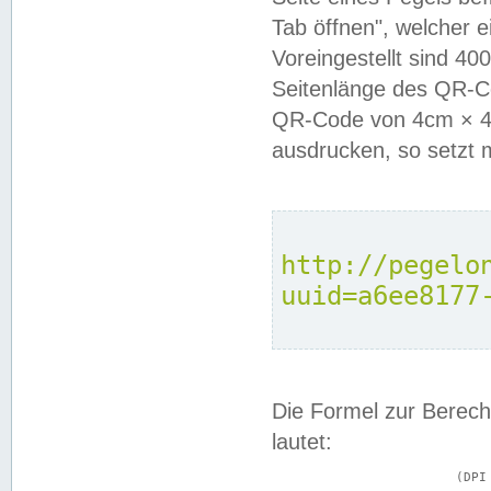
Tab öffnen", welcher 
Voreingestellt sind 4
Seitenlänge des QR-C
QR-Code von 4cm × 4c
ausdrucken, so setzt 
http://pegelo
uuid=a6ee8177
Die Formel zur Berech
lautet:
			(DPI × Druckkantenlänge in cm) ÷ 2,54 = Kantenlänge in Pixel
