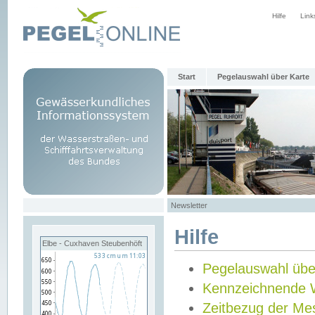
Hilfe
Link
Start
Pegelauswahl über Karte
Newsletter
Hilfe
Elbe - Cuxhaven Steubenhöft
Pegelauswahl übe
Kennzeichnende 
Zeitbezug der Me