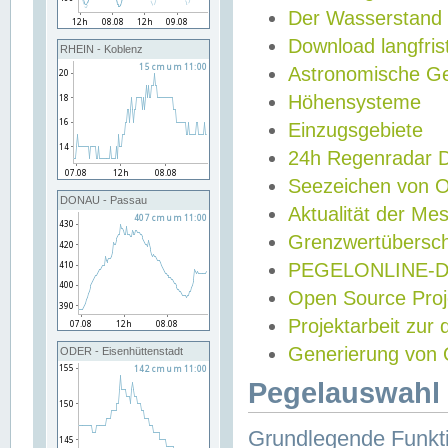
Der Wasserstand
Download langfris
RHEIN - Koblenz
Astronomische Gez
Höhensysteme
Einzugsgebiete
24h Regenradar
Seezeichen von 
DONAU - Passau
Aktualität der Me
Grenzwertübersch
PEGELONLINE-Di
Open Source Projek
Projektarbeit zur
Generierung von 
ODER - Eisenhüttenstadt
Pegelauswahl 
Grundlegende Funkti