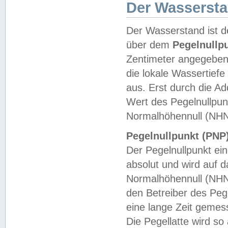
Der Wasserst
Der Wasserstand ist d
über dem
Pegelnullp
Zentimeter angegeben
die lokale Wassertie
aus. Erst durch die A
Wert des Pegelnullpun
Normalhöhennull (NHN
Pegelnullpunkt (PNP)
Der Pegelnullpunkt ei
absolut und wird auf
Normalhöhennull (NHN
den Betreiber des Pege
eine lange Zeit geme
Die Pegellatte wird s