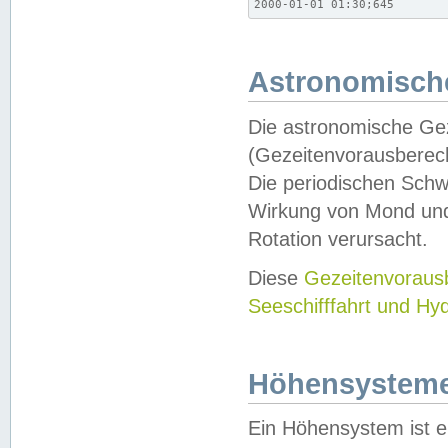
2000-01-01 01:30;645
Astronomische
Die astronomische Gez
(Gezeitenvorausberec
Die periodischen Schw
Wirkung von Mond und
Rotation verursacht.
Diese
Gezeitenvorau
Seeschifffahrt und Hy
Höhensystem
Ein Höhensystem ist e