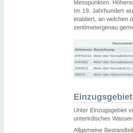
Messpunkten. Höhensy
Im 19. Jahrhundert wu
etabliert, an welchen 
zentimetergenau gem
Deutschland
Höhennetz
Bezeichnung
DHHN2016
Meter über Normalhöhennul
DHHN92
Meter über Normalhöhennul
DHHN12
Meter über Normalnull (m. 
SNN76
Meter über Höhennormal (m
Einzugsgebiet
Unter Einzugsgebiet v
unterirdisches Wasser
Allgemeine Bestandtei