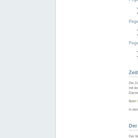
Pege
Peg
Zei
Die Ze
mit d
Darst
Beim
In de
Der
Der W