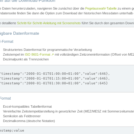
iff auf die Download-Funktion
e Daten herunterzuladen, navigieren Sie zunächst über die
Pegelauswahl-Tabelle
zu einem ge
datenseite finden Sie dann die Option zum Download der historischen Messdaten unterhalb
ne detaillierte
Schritt-für-Schritt-Anleitung mit Screenshots
führt Sie durch den gesamten Down
ügbare Datenformate
-Format
Strukturiertes Datenformat für programmatische Verarbeitung
Zeitstempel im
ISO 8601-Format
↗
mit vollständigen Zeitzoneninformation (Offset von 
Dezimalpunkt als Trennzeichen
"timestamp":"2000-01-01T01:00:00+01:00","value":646},

"timestamp":"2000-01-01T01:15:00+01:00","value":646},

"timestamp":"2000-01-01T01:30:00+01:00","value":645}

Format
Excel-kompatibles Tabellenformat
Vereinfachte Zeitstempeldarstellung in gesetzlicher Zeit (MEZ/MESZ mit Sommerzeitumstel
Semikolon als Feldtrenner
Dezimalkomma (deutsche Notation)
estamp;value
