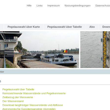
Hilfe
Links
Impressum
Nutzungsbedingungen
Datenschutz
Pegelauswahl über Karte
Pegelauswahl über Tabelle
Abo
Down
tter
e
Pegelauswahl über Tabelle
Kennzeichnende Wasserstände und Pegelkennwerte
Zeitbezug der Messwerte
Der Wasserstand
Download langfristiger Wasserstände und Abflüsse
Astronomische Gezeitenganglinie (Astrotide)