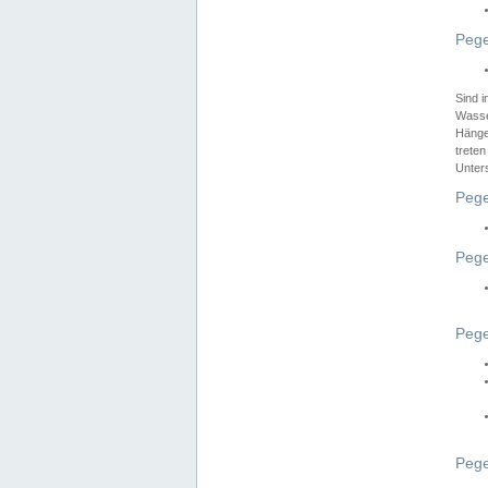
Pege
Sind 
Wasser
Hänge
treten
Unter
Pege
Pege
Pege
Pege