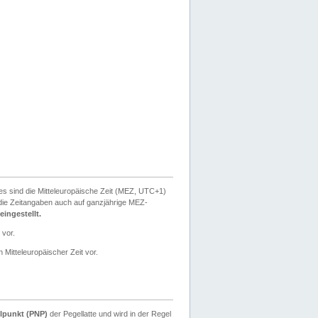
ies sind die Mitteleuropäische Zeit (MEZ, UTC+1)
ie Zeitangaben auch auf ganzjährige MEZ-
ingestellt.
 vor.
 Mitteleuropäischer Zeit vor.
lpunkt (PNP)
der Pegellatte und wird in der Regel