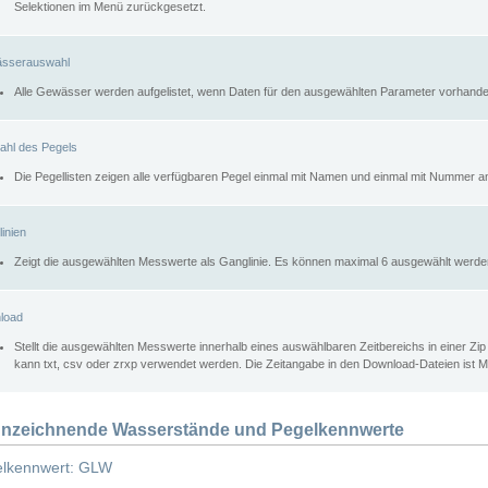
Selektionen im Menü zurückgesetzt.
sserauswahl
Alle Gewässer werden aufgelistet, wenn Daten für den ausgewählten Parameter vorhande
ahl des Pegels
Die Pegellisten zeigen alle verfügbaren Pegel einmal mit Namen und einmal mit Nummer a
inien
Zeigt die ausgewählten Messwerte als Ganglinie. Es können maximal 6 ausgewählt werde
load
Stellt die ausgewählten Messwerte innerhalb eines auswählbaren Zeitbereichs in einer Zi
kann txt, csv oder zrxp verwendet werden. Die Zeitangabe in den Download-Dateien ist 
nzeichnende Wasserstände und Pegelkennwerte
lkennwert: GLW