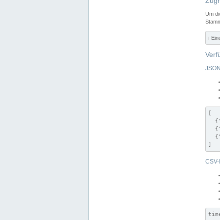
Zugr
Um di
Stamm
ℹ️ Ei
Verf
JSON
[

  {
  {
  {
]
CSV-
tim