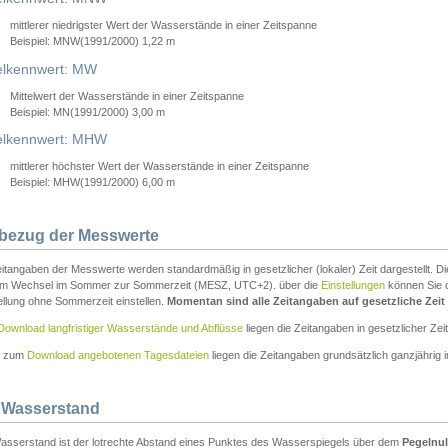
mittlerer niedrigster Wert der Wasserstände in einer Zeitspanne
Beispiel: MNW(1991/2000) 1,22 m
lkennwert: MW
Mittelwert der Wasserstände in einer Zeitspanne
Beispiel: MN(1991/2000) 3,00 m
elkennwert: MHW
mittlerer höchster Wert der Wasserstände in einer Zeitspanne
Beispiel: MHW(1991/2000) 6,00 m
tbezug der Messwerte
itangaben der Messwerte werden standardmäßig in gesetzlicher (lokaler) Zeit dargestellt. D
em Wechsel im Sommer zur Sommerzeit (MESZ, UTC+2). über die
Einstellungen
können Sie d
ellung ohne Sommerzeit einstellen.
Momentan sind alle Zeitangaben auf gesetzliche Zeit e
Download langfristiger Wasserstände und Abflüsse
liegen die Zeitangaben in gesetzlicher Zeit
n zum
Download angebotenen Tagesdateien
liegen die Zeitangaben grundsätzlich ganzjährig in
 Wasserstand
asserstand ist der lotrechte Abstand eines Punktes des Wasserspiegels über dem
Pegelnul