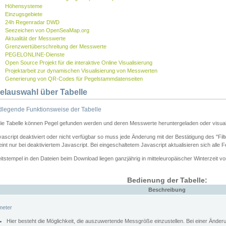
Höhensysteme
Einzugsgebiete
24h Regenradar DWD
Seezeichen von OpenSeaMap.org
Aktualität der Messwerte
Grenzwertüberschreitung der Messwerte
PEGELONLINE-Dienste
Open Source Projekt für die interaktive Online Visualisierung
Projektarbeit zur dynamischen Visualisierung von Messwerten
Generierung von QR-Codes für Pegelstammdatenseiten
elauswahl über Tabelle
legende Funktionsweise der Tabelle
die Tabelle können Pegel gefunden werden und deren Messwerte heruntergeladen oder visuali
vascript deaktiviert oder nicht verfügbar so muss jede Änderung mit der Bestätigung des "Filt
int nur bei deaktiviertem Javascript. Bei eingeschaltetem Javascript aktualisieren sich alle 
itstempel in den Dateien beim Download liegen ganzjährig in mitteleuropäischer Winterzeit vo
Bedienung der Tabelle:
Beschreibung
meter
Hier besteht die Möglichkeit, die auszuwertende Messgröße einzustellen. Bei einer Ände