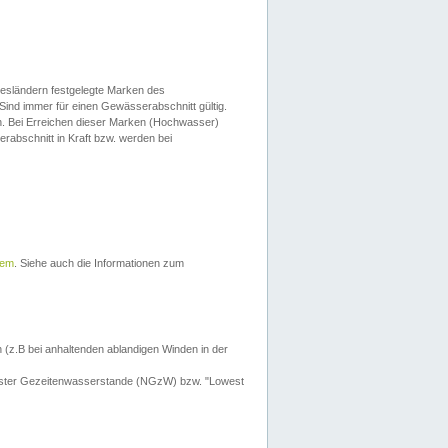
esländern festgelegte Marken des
Sind immer für einen Gewässerabschnitt gültig.
. Bei Erreichen dieser Marken (Hochwasser)
erabschnitt in Kraft bzw. werden bei
tem
. Siehe auch die Informationen zum
 (z.B bei anhaltenden ablandigen Winden in der
drigster Gezeitenwasserstande (NGzW) bzw. "Lowest