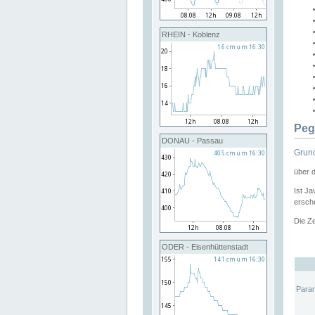
RHEIN - Koblenz
Peg
DONAU - Passau
Grund
über 
Ist Ja
ersche
Die Ze
ODER - Eisenhüttenstadt
Para