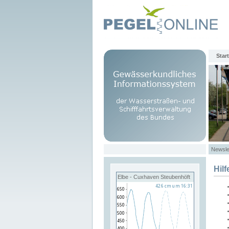
Start
Newsle
Hilf
Elbe - Cuxhaven Steubenhöft