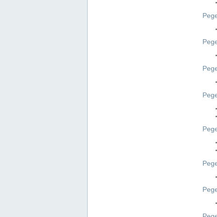
Pege
Pege
Peg
Pege
Pege
Pege
Pege
Peg