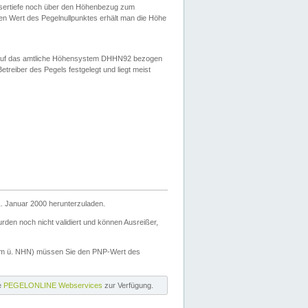
ssertiefe noch über den Höhenbezug zum
en Wert des Pegelnullpunktes erhält man die Höhe
d auf das amtliche Höhensystem DHHN92 bezogen
reiber des Pegels festgelegt und liegt meist
. Januar 2000 herunterzuladen.
den noch nicht validiert und können Ausreißer,
(m ü. NHN) müssen Sie den PNP-Wert des
ie
PEGELONLINE Webservices
zur Verfügung.