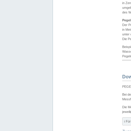
in Ze
umgeb
des W
Pegel
Der P
in Me
unter
Die Pe
Beisp
Wasse
Pegeln
Dow
PEGEL
Bei d
Messf
Die M
jeweil
ℹ️ F