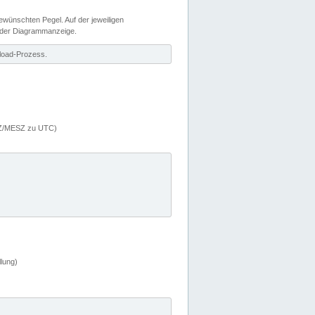
wünschten Pegel. Auf der jeweiligen
 der Diagrammanzeige.
load-Prozess.
MEZ/MESZ zu UTC)
lung)