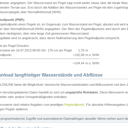
ntimeter angegeben. Der Wasserstand am Pegel sagt somit weder etwas über die lokale Wa
enden Terrain aus. Erst durch die Addition des Wasserstandes am Pegel mit dem zugehörig
asserspiegels über Normalhöhennull (NHN).
nullpunkt (PNP):
egelnullpunkt eines Pegels ist, im Gegensatz zum Wasserstand am Pegel, absolut und wir
ter über Normalhöhennull (NHN) angegeben. Der Wert des Pegelnullpunktes wird durch den Bet
 dem niedrigsten, über eine lange Zeit gemessenen Wasserstand.
gellatte wird so angebracht, dass deren Nullmarkierung dem Pegelnullpunkt entspricht.
iel am Pegel Dresden:
rstand am 16.07.2013 08:00 Uhr: 176 cm am Pegel
1,76
m
ullpunkt
+
102,68
m ü. NHN
=
104,44
m ü. NHN
nload langfristiger Wasserstände und Abflüsse
ONLINE bietet die Möglichkeit, historische Wasserstandsdaten und Abflusswerte seit dem 1
en heruntergeladenen Daten handelt es sich um
ungeprüfte Rohdaten
. Diese Messwerte wur
ehler oder andere Unregelmäßigkeiten enthalten.
esswerte sind relative Angaben zum jeweiligen
Pegelnullpunkt
. Für absolute Höhenangaben 
igen Pegels addieren.
ür programmatische Zugriffe und automatisierte Datenabfragen aktueller Werte stehen auch d