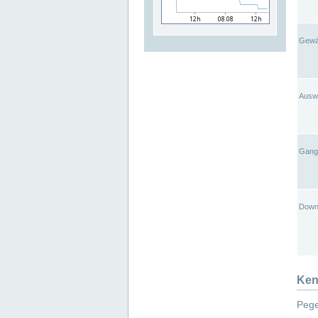
Gewä
Ausw
Gangl
Down
Ken
Pege