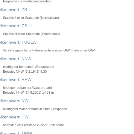
Regulierungs-Niedrigwasserstand
lkennwert: ZS_I
Stauziel I einer Staustufe (Normalstau)
lkennwert: ZS_II
Stauziel II einer Staustufe (Höchststau)
elkennwert: TUGLW
Verkehrsgesicherte Fahrrinnentiefe unter GlW (Tiefe unter GlW)
lkennwert: NNW
niedrigster bekannter Wasserstand
Beispiel: NNW (3.2.1942) 9,30 m
lkennwert: HHW
höchster bekannter Wasserstand
Beispiel: HHW (14.8.2001) 14,31 m
lkennwert: NW
niedrigster Wasserstand in einer Zeitspanne
lkennwert: HW
höchster Wasserstand in einer Zeitspanne
elkennwert: MNW