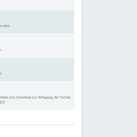
n sind.
n.
n.
p Datei zum Download zur Verfügung. Als Format
MEZ!