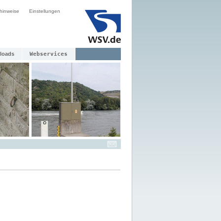
hinweise
Einstellungen
loads
Webservices