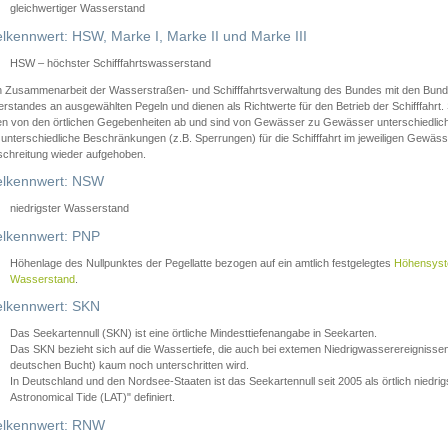
gleichwertiger Wasserstand
lkennwert: HSW, Marke I, Marke II und Marke III
HSW – höchster Schifffahrtswasserstand
in Zusammenarbeit der Wasserstraßen- und Schifffahrtsverwaltung des Bundes mit den Bund
standes an ausgewählten Pegeln und dienen als Richtwerte für den Betrieb der Schifffahrt. 
n von den örtlichen Gegebenheiten ab und sind von Gewässer zu Gewässer unterschiedlich
 unterschiedliche Beschränkungen (z.B. Sperrungen) für die Schifffahrt im jeweiligen Gewäss
schreitung wieder aufgehoben.
lkennwert: NSW
niedrigster Wasserstand
lkennwert: PNP
Höhenlage des Nullpunktes der Pegellatte bezogen auf ein amtlich festgelegtes
Höhensys
Wasserstand
.
lkennwert: SKN
Das Seekartennull (SKN) ist eine örtliche Mindesttiefenangabe in Seekarten.
Das SKN bezieht sich auf die Wassertiefe, die auch bei extemen Niedrigwasserereignissen
deutschen Bucht) kaum noch unterschritten wird.
In Deutschland und den Nordsee-Staaten ist das Seekartennull seit 2005 als örtlich nie
Astronomical Tide (LAT)" definiert.
lkennwert: RNW