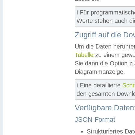
ℹ️ Für programmatisch
Werte stehen auch d
Zugriff auf die D
Um die Daten herunter
Tabelle
zu einem gewün
Sie dann die Option z
Diagrammanzeige.
ℹ️ Eine detaillierte
Schr
den gesamten Downlo
Verfügbare Daten
JSON-Format
Strukturiertes Da