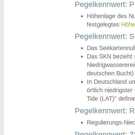
Pegelkennwert: 
Höhenlage des Nul
festgelegtes
Höhe
Pegelkennwert: 
Das Seekartennull
Das SKN bezieht s
Niedrigwassererei
deutschen Bucht) 
In Deutschland un
örtlich niedrigst
Tide (LAT)" definie
Pegelkennwert:
Regulierungs-Nie
Pegelkennwert: Z