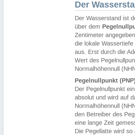
Der Wasserst
Der Wasserstand ist d
über dem
Pegelnullp
Zentimeter angegeben
die lokale Wassertie
aus. Erst durch die A
Wert des Pegelnullpun
Normalhöhennull (NHN
Pegelnullpunkt (PNP)
Der Pegelnullpunkt ei
absolut und wird auf
Normalhöhennull (NHN
den Betreiber des Pege
eine lange Zeit geme
Die Pegellatte wird s