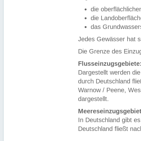
die oberflächlich
die Landoberfläc
das Grundwasser
Jedes Gewässer hat se
Die Grenze des Einzug
Flusseinzugsgebiete
Dargestellt werden die
durch Deutschland fli
Warnow / Peene, Weser
dargestellt.
Meereseinzugsgebiet
In Deutschland gibt 
Deutschland fließt n