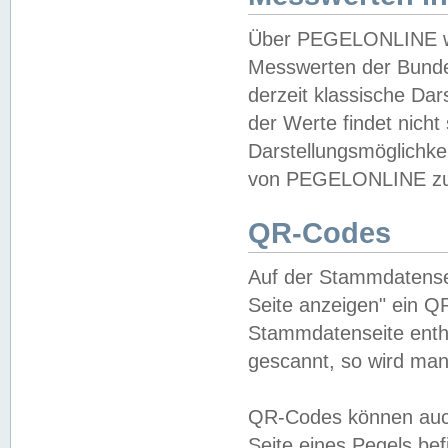
Über PEGELONLINE wer
Messwerten der Bundes
derzeit klassische Da
der Werte findet nicht 
Darstellungsmöglichkei
von PEGELONLINE zu 
QR-Codes
Auf der Stammdatensei
Seite anzeigen" ein Q
Stammdatenseite enthä
gescannt, so wird man
QR-Codes können auc
Seite eines Pegels be