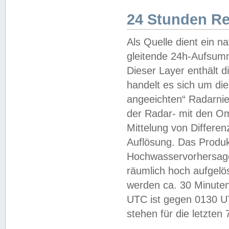
24 Stunden R
Als Quelle dient ein n
gleitende 24h-Aufsum
Dieser Layer enthält
handelt es sich um di
angeeichten“ Radarnie
der Radar- mit den O
Mittelung von Differe
Auflösung. Das Produk
Hochwasservorhersagez
räumlich hoch aufgelö
werden ca. 30 Minuten
UTC ist gegen 0130 UTC
stehen für die letzten