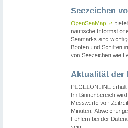
Seezeichen v
OpenSeaMap
↗
biete
nautische Information
Seamarks sind wichtig
Booten und Schiffen i
von Seezeichen wie Le
Aktualität der
PEGELONLINE erhält u
Im Binnenbereich wird 
Messwerte von Zeitreih
Minuten. Abweichungen
Fehlern bei der Daten
sein.