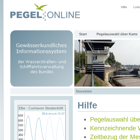
Hilfe
Link
Start
Pegelauswahl über Karte
Newsletter
Hilfe
Elbe - Cuxhaven Steubenhöft
Pegelauswahl übe
Kennzeichnende 
Zeitbezug der Me