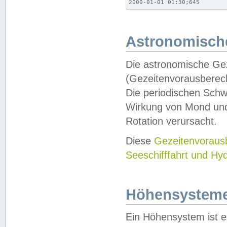
2000-01-01 01:30;645
Astronomische
Die astronomische Gez
(Gezeitenvorausberec
Die periodischen Schw
Wirkung von Mond und
Rotation verursacht.
Diese
Gezeitenvorau
Seeschifffahrt und Hy
Höhensystem
Ein Höhensystem ist e