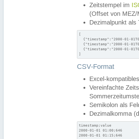
Zeitstempel im
IS
(Offset von MEZ
Dezimalpunkt als
[

  {"timestamp":"2000-01-01T0
  {"timestamp":"2000-01-01T0
  {"timestamp":"2000-01-01T0
]
CSV-Format
Excel-kompatibles
Vereinfachte Zeit
Sommerzeitumstel
Semikolon als Fel
Dezimalkomma (de
timestamp;value

2000-01-01 01:00;646

2000-01-01 01:15;646
