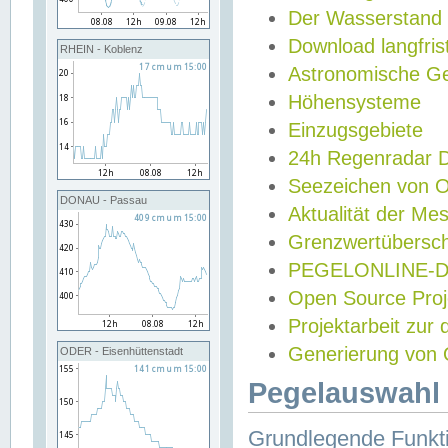
Der Wasserstand
Download langfris
RHEIN - Koblenz
Astronomische Gez
Höhensysteme
Einzugsgebiete
24h Regenradar
Seezeichen von 
DONAU - Passau
Aktualität der Me
Grenzwertübersch
PEGELONLINE-Di
Open Source Projek
Projektarbeit zur
Generierung von 
ODER - Eisenhüttenstadt
Pegelauswahl 
Grundlegende Funkti