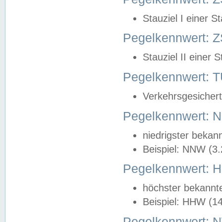
Stauziel I einer S
Pegelkennwert: Z
Stauziel II einer 
Pegelkennwert:
Verkehrsgesichert
Pegelkennwert:
niedrigster bekan
Beispiel: NNW (3
Pegelkennwert:
höchster bekannt
Beispiel: HHW (1
Pegelkennwert: 