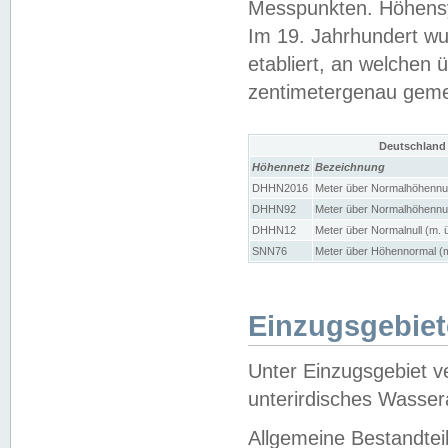
Messpunkten. Höhensy
Im 19. Jahrhundert wu
etabliert, an welchen 
zentimetergenau gem
Deutschland
Höhennetz
Bezeichnung
DHHN2016
Meter über Normalhöhennul
DHHN92
Meter über Normalhöhennul
DHHN12
Meter über Normalnull (m. 
SNN76
Meter über Höhennormal (m
Einzugsgebiet
Unter Einzugsgebiet v
unterirdisches Wasser
Allgemeine Bestandtei