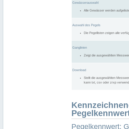
Gewässerauswahl
Alle Gewässer werden aufgelist
Auswahl des Pegels
Die Pegellisten zeigen alle ver
Ganglinien
Zeigt die ausgewählten Messwer
Download
Stellt die ausgewählten Messwer
kann txt, csv oder zrxp verwen
Kennzeichnen
Pegelkennwer
Pegelkennwert: 