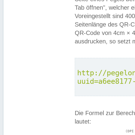
Tab öffnen", welcher 
Voreingestellt sind 4
Seitenlänge des QR-C
QR-Code von 4cm × 4c
ausdrucken, so setzt 
http://pegelo
uuid=a6ee8177
Die Formel zur Berech
lautet:
			(DPI × Druckkantenlänge in cm) ÷ 2,54 = Kantenlänge in Pixel
