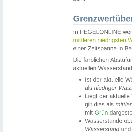
Grenzwertüber
In PEGELONLINE werde
mittleren niedrigsten
einer Zeitspanne in Be
Die farblichen Abstuf
aktuellen Wasserstand
Ist der aktuelle 
als
niedriger Was
Liegt der aktue
gilt dies als
mittle
mit
Grün
dargestel
Wasserstände obe
Wasserstand
und