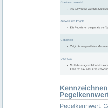
Gewässerauswahl
Alle Gewässer werden aufgelist
Auswahl des Pegels
Die Pegellisten zeigen alle ver
Ganglinien
Zeigt die ausgewählten Messwer
Download
Stellt die ausgewählten Messwer
kann txt, csv oder zrxp verwen
Kennzeichnen
Pegelkennwer
Pegelkennwert: 