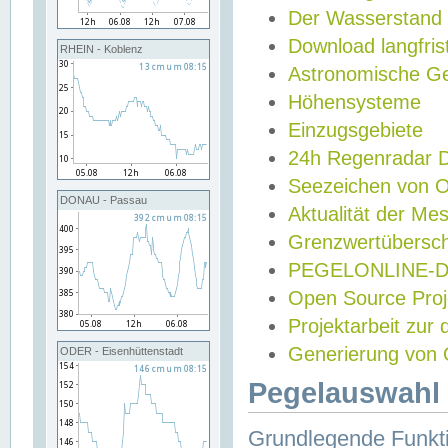
Der Wasserstand
Download langfris
RHEIN - Koblenz
Astronomische Gez
Höhensysteme
Einzugsgebiete
24h Regenradar
Seezeichen von 
DONAU - Passau
Aktualität der Me
Grenzwertübersch
PEGELONLINE-Di
Open Source Projek
Projektarbeit zur
Generierung von 
ODER - Eisenhüttenstadt
Pegelauswahl 
Grundlegende Funkti