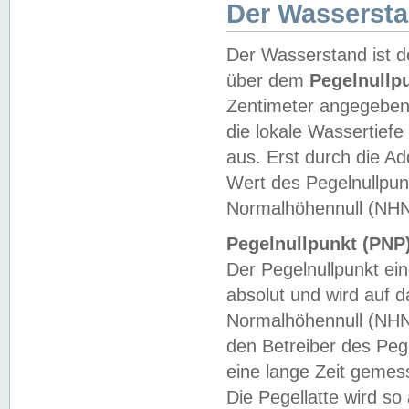
Der Wasserst
Der Wasserstand ist d
über dem
Pegelnullp
Zentimeter angegeben
die lokale Wassertie
aus. Erst durch die A
Wert des Pegelnullpun
Normalhöhennull (NHN
Pegelnullpunkt (PNP)
Der Pegelnullpunkt ei
absolut und wird auf
Normalhöhennull (NHN
den Betreiber des Pege
eine lange Zeit geme
Die Pegellatte wird s