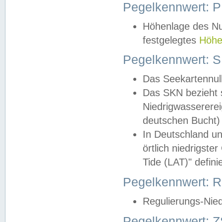
Pegelkennwert: 
Höhenlage des Nul
festgelegtes
Höhe
Pegelkennwert: 
Das Seekartennull
Das SKN bezieht s
Niedrigwassererei
deutschen Bucht) 
In Deutschland un
örtlich niedrigst
Tide (LAT)" definie
Pegelkennwert:
Regulierungs-Nie
Pegelkennwert: Z