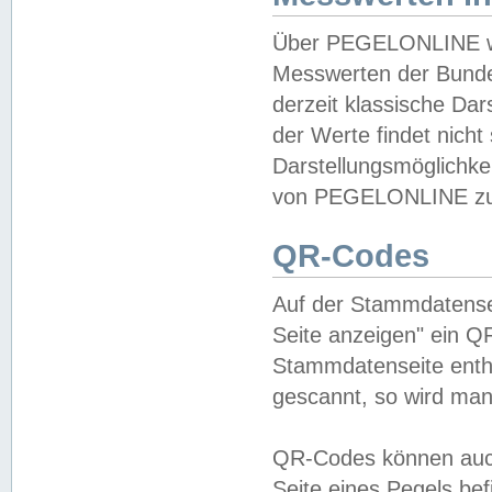
Über PEGELONLINE wer
Messwerten der Bundes
derzeit klassische Da
der Werte findet nicht 
Darstellungsmöglichkei
von PEGELONLINE zu 
QR-Codes
Auf der Stammdatensei
Seite anzeigen" ein Q
Stammdatenseite enthä
gescannt, so wird man
QR-Codes können auc
Seite eines Pegels be