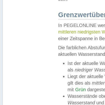
Grenzwertüber
In PEGELONLINE werde
mittleren niedrigsten
einer Zeitspanne in Be
Die farblichen Abstuf
aktuellen Wasserstand
Ist der aktuelle 
als
niedriger Was
Liegt der aktue
gilt dies als
mittle
mit
Grün
dargestel
Wasserstände obe
Wasserstand
und