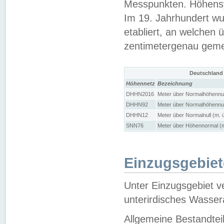
Messpunkten. Höhensy
Im 19. Jahrhundert wu
etabliert, an welchen 
zentimetergenau gem
Deutschland
Höhennetz
Bezeichnung
DHHN2016
Meter über Normalhöhennul
DHHN92
Meter über Normalhöhennul
DHHN12
Meter über Normalnull (m. 
SNN76
Meter über Höhennormal (m
Einzugsgebiet
Unter Einzugsgebiet v
unterirdisches Wasser
Allgemeine Bestandtei