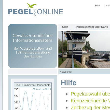
Hilfe
Link
Start
Pegelauswahl über Karte
Newsletter
Hilfe
Elbe - Cuxhaven Steubenhöft
Pegelauswahl übe
Kennzeichnende 
Zeitbezug der Me