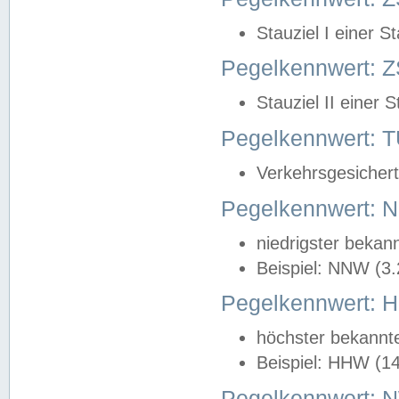
Stauziel I einer S
Pegelkennwert: Z
Stauziel II einer 
Pegelkennwert:
Verkehrsgesichert
Pegelkennwert:
niedrigster bekan
Beispiel: NNW (3
Pegelkennwert:
höchster bekannt
Beispiel: HHW (1
Pegelkennwert: 