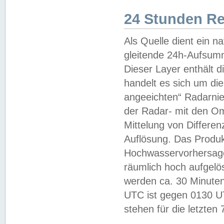
24 Stunden R
Als Quelle dient ein n
gleitende 24h-Aufsum
Dieser Layer enthält
handelt es sich um di
angeeichten“ Radarnie
der Radar- mit den O
Mittelung von Differe
Auflösung. Das Produk
Hochwasservorhersagez
räumlich hoch aufgelö
werden ca. 30 Minuten
UTC ist gegen 0130 UTC
stehen für die letzten