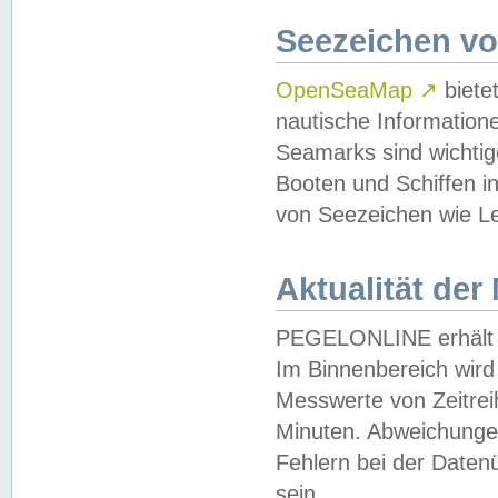
Seezeichen v
OpenSeaMap
↗
biete
nautische Information
Seamarks sind wichtig
Booten und Schiffen i
von Seezeichen wie Le
Aktualität der
PEGELONLINE erhält u
Im Binnenbereich wird 
Messwerte von Zeitreih
Minuten. Abweichungen
Fehlern bei der Daten
sein.