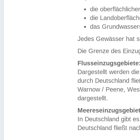
die oberflächlich
die Landoberfläc
das Grundwasser
Jedes Gewässer hat se
Die Grenze des Einzug
Flusseinzugsgebiete
Dargestellt werden die
durch Deutschland fli
Warnow / Peene, Weser
dargestellt.
Meereseinzugsgebiet
In Deutschland gibt 
Deutschland fließt n