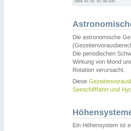
2000-01-01 01:30;645
Astronomische
Die astronomische Gez
(Gezeitenvorausberec
Die periodischen Schw
Wirkung von Mond und
Rotation verursacht.
Diese
Gezeitenvorau
Seeschifffahrt und Hy
Höhensystem
Ein Höhensystem ist e