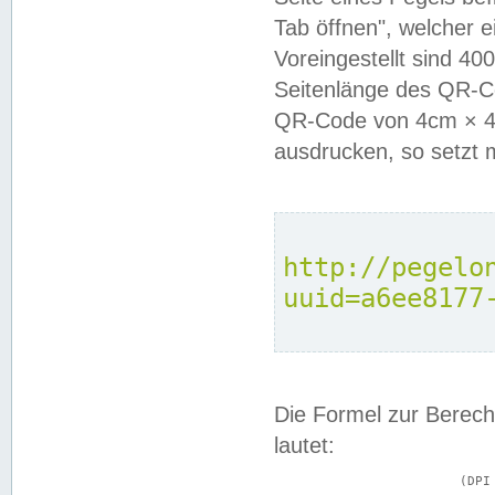
Tab öffnen", welcher 
Voreingestellt sind 4
Seitenlänge des QR-C
QR-Code von 4cm × 4c
ausdrucken, so setzt 
http://pegelo
uuid=a6ee8177
Die Formel zur Berech
lautet:
			(DPI × Druckkantenlänge in cm) ÷ 2,54 = Kantenlänge in Pixel
