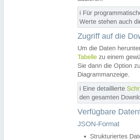
ℹ️ Für programmatisch
Werte stehen auch d
Zugriff auf die D
Um die Daten herunter
Tabelle
zu einem gewün
Sie dann die Option z
Diagrammanzeige.
ℹ️ Eine detaillierte
Schr
den gesamten Downlo
Verfügbare Daten
JSON-Format
Strukturiertes Da