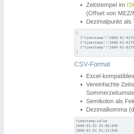
Zeitstempel im
IS
(Offset von MEZ
Dezimalpunkt als
[

  {"timestamp":"2000-01-01T0
  {"timestamp":"2000-01-01T0
  {"timestamp":"2000-01-01T0
]
CSV-Format
Excel-kompatibles
Vereinfachte Zeit
Sommerzeitumstel
Semikolon als Fel
Dezimalkomma (de
timestamp;value

2000-01-01 01:00;646

2000-01-01 01:15;646
