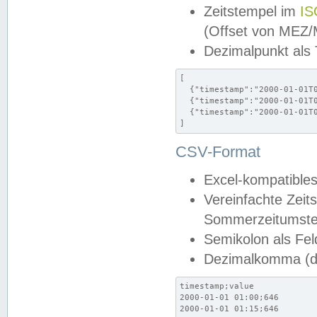
Zeitstempel im
IS
(Offset von MEZ
Dezimalpunkt als
[

  {"timestamp":"2000-01-01T0
  {"timestamp":"2000-01-01T0
  {"timestamp":"2000-01-01T0
]
CSV-Format
Excel-kompatibles
Vereinfachte Zeit
Sommerzeitumstel
Semikolon als Fel
Dezimalkomma (de
timestamp;value

2000-01-01 01:00;646

2000-01-01 01:15;646
