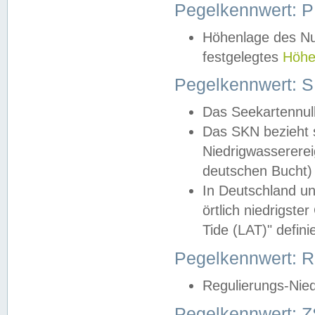
Pegelkennwert: 
Höhenlage des Nul
festgelegtes
Höhe
Pegelkennwert: 
Das Seekartennull
Das SKN bezieht s
Niedrigwassererei
deutschen Bucht) 
In Deutschland un
örtlich niedrigst
Tide (LAT)" definie
Pegelkennwert:
Regulierungs-Nie
Pegelkennwert: Z