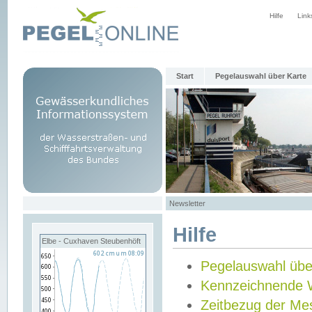
Hilfe
Link
Start
Pegelauswahl über Karte
Newsletter
Hilfe
Elbe - Cuxhaven Steubenhöft
Pegelauswahl übe
Kennzeichnende 
Zeitbezug der Me