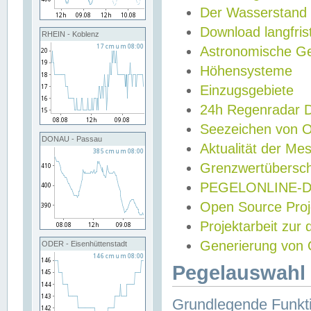
Der Wasserstand
Download langfris
RHEIN - Koblenz
Astronomische Gez
Höhensysteme
Einzugsgebiete
24h Regenradar
Seezeichen von 
DONAU - Passau
Aktualität der Me
Grenzwertübersch
PEGELONLINE-Di
Open Source Projek
Projektarbeit zur
Generierung von 
ODER - Eisenhüttenstadt
Pegelauswahl 
Grundlegende Funkti