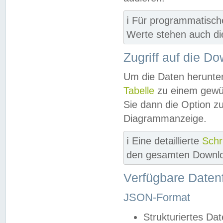
ℹ️ Für programmatisch
Werte stehen auch d
Zugriff auf die D
Um die Daten herunter
Tabelle
zu einem gewün
Sie dann die Option z
Diagrammanzeige.
ℹ️ Eine detaillierte
Schr
den gesamten Downlo
Verfügbare Daten
JSON-Format
Strukturiertes Da