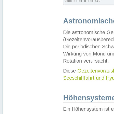
2000-01-01 01:30;645
Astronomische
Die astronomische Gez
(Gezeitenvorausberec
Die periodischen Schw
Wirkung von Mond und
Rotation verursacht.
Diese
Gezeitenvorau
Seeschifffahrt und Hy
Höhensystem
Ein Höhensystem ist e