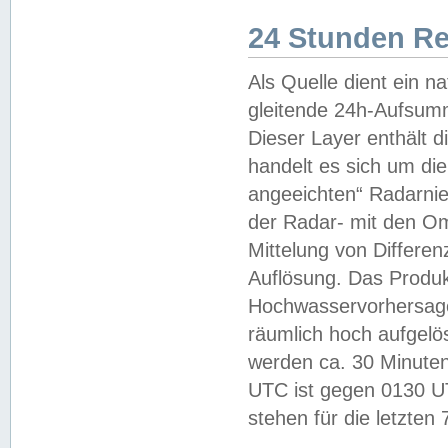
24 Stunden R
Als Quelle dient ein n
gleitende 24h-Aufsum
Dieser Layer enthält
handelt es sich um di
angeeichten“ Radarnie
der Radar- mit den O
Mittelung von Differe
Auflösung. Das Produk
Hochwasservorhersagez
räumlich hoch aufgelö
werden ca. 30 Minuten
UTC ist gegen 0130 UTC
stehen für die letzten