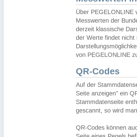
Über PEGELONLINE wer
Messwerten der Bundes
derzeit klassische Da
der Werte findet nicht 
Darstellungsmöglichkei
von PEGELONLINE zu 
QR-Codes
Auf der Stammdatensei
Seite anzeigen" ein Q
Stammdatenseite enthä
gescannt, so wird man
QR-Codes können auc
Seite eines Pegels be