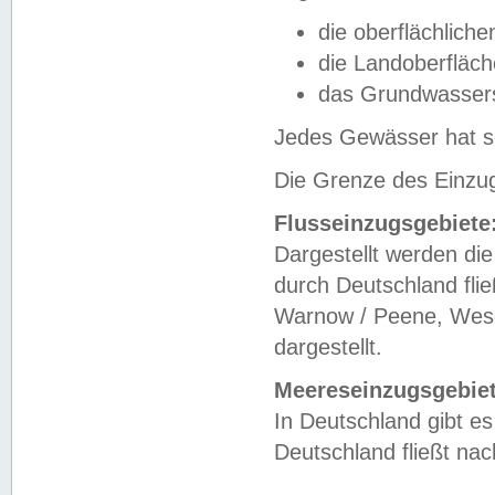
die oberflächlich
die Landoberfläc
das Grundwasser
Jedes Gewässer hat se
Die Grenze des Einzug
Flusseinzugsgebiete
Dargestellt werden die
durch Deutschland fli
Warnow / Peene, Weser
dargestellt.
Meereseinzugsgebiet
In Deutschland gibt 
Deutschland fließt n