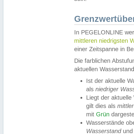
Grenzwertüber
In PEGELONLINE werde
mittleren niedrigsten
einer Zeitspanne in Be
Die farblichen Abstuf
aktuellen Wasserstand
Ist der aktuelle 
als
niedriger Was
Liegt der aktue
gilt dies als
mittle
mit
Grün
dargestel
Wasserstände obe
Wasserstand
und