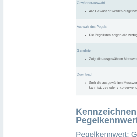
Gewässerauswahl
Alle Gewässer werden aufgelist
Auswahl des Pegels
Die Pegellisten zeigen alle ver
Ganglinien
Zeigt die ausgewählten Messwer
Download
Stellt die ausgewählten Messwer
kann txt, csv oder zrxp verwen
Kennzeichnen
Pegelkennwer
Pegelkennwert: 