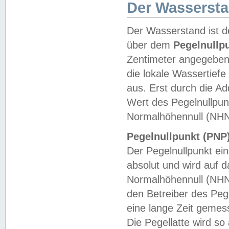
Der Wasserst
Der Wasserstand ist d
über dem
Pegelnullp
Zentimeter angegeben
die lokale Wassertie
aus. Erst durch die A
Wert des Pegelnullpun
Normalhöhennull (NHN
Pegelnullpunkt (PNP)
Der Pegelnullpunkt ei
absolut und wird auf
Normalhöhennull (NHN
den Betreiber des Pege
eine lange Zeit geme
Die Pegellatte wird s