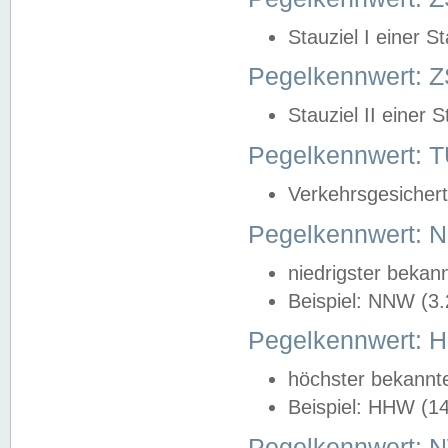
Stauziel I einer S
Pegelkennwert: Z
Stauziel II einer 
Pegelkennwert:
Verkehrsgesichert
Pegelkennwert:
niedrigster bekan
Beispiel: NNW (3
Pegelkennwert:
höchster bekannt
Beispiel: HHW (1
Pegelkennwert: 