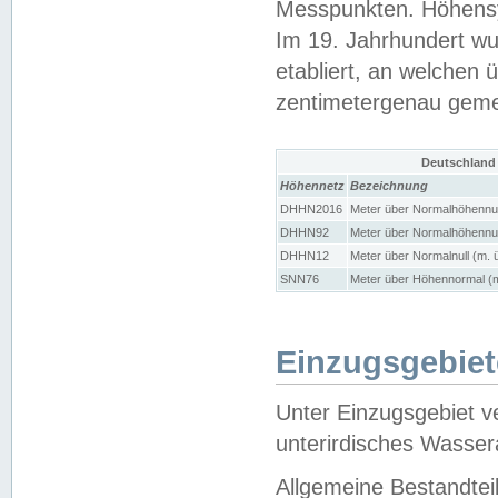
Messpunkten. Höhensy
Im 19. Jahrhundert wu
etabliert, an welchen 
zentimetergenau gem
Deutschland
Höhennetz
Bezeichnung
DHHN2016
Meter über Normalhöhennul
DHHN92
Meter über Normalhöhennul
DHHN12
Meter über Normalnull (m. 
SNN76
Meter über Höhennormal (m
Einzugsgebiet
Unter Einzugsgebiet v
unterirdisches Wasser
Allgemeine Bestandtei