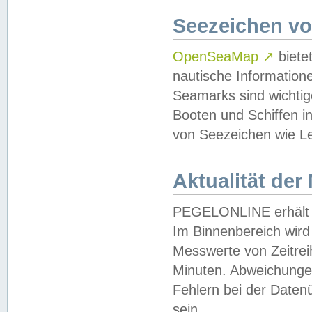
Seezeichen v
OpenSeaMap
↗
biete
nautische Information
Seamarks sind wichtig
Booten und Schiffen i
von Seezeichen wie Le
Aktualität der
PEGELONLINE erhält u
Im Binnenbereich wird 
Messwerte von Zeitreih
Minuten. Abweichungen
Fehlern bei der Daten
sein.