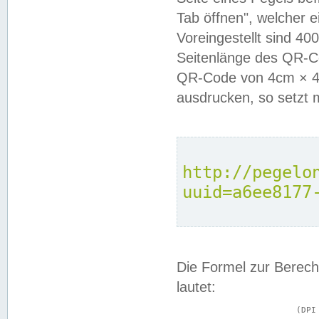
Tab öffnen", welcher 
Voreingestellt sind 4
Seitenlänge des QR-C
QR-Code von 4cm × 4c
ausdrucken, so setzt 
http://pegelo
uuid=a6ee8177
Die Formel zur Berech
lautet:
			(DPI × Druckkantenlänge in cm) ÷ 2,54 = Kantenlänge in Pixel
