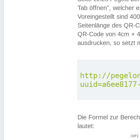
Tab öffnen", welcher 
Voreingestellt sind 4
Seitenlänge des QR-C
QR-Code von 4cm × 4c
ausdrucken, so setzt 
http://pegelo
uuid=a6ee8177
Die Formel zur Berech
lautet:
			(DPI × Druckkantenlänge in cm) ÷ 2,54 = Kantenlänge in Pixel
