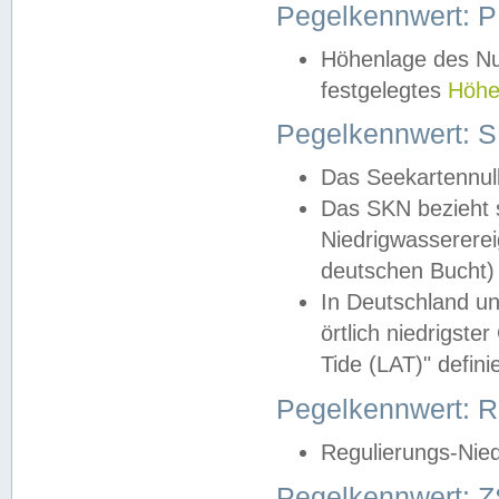
Pegelkennwert: 
Höhenlage des Nul
festgelegtes
Höhe
Pegelkennwert: 
Das Seekartennull
Das SKN bezieht s
Niedrigwassererei
deutschen Bucht) 
In Deutschland un
örtlich niedrigst
Tide (LAT)" definie
Pegelkennwert:
Regulierungs-Nie
Pegelkennwert: Z