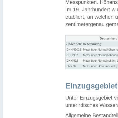
Messpunkten. Höhensy
Im 19. Jahrhundert wu
etabliert, an welchen 
zentimetergenau gem
Deutschland
Höhennetz
Bezeichnung
DHHN2016
Meter über Normalhöhennul
DHHN92
Meter über Normalhöhennul
DHHN12
Meter über Normalnull (m. 
SNN76
Meter über Höhennormal (m
Einzugsgebiet
Unter Einzugsgebiet v
unterirdisches Wasser
Allgemeine Bestandtei