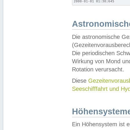
2000-01-01 01:30;645
Astronomische
Die astronomische Gez
(Gezeitenvorausberec
Die periodischen Schw
Wirkung von Mond und
Rotation verursacht.
Diese
Gezeitenvorau
Seeschifffahrt und Hy
Höhensystem
Ein Höhensystem ist e