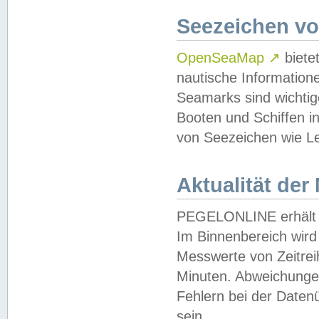
Seezeichen v
OpenSeaMap
↗
biete
nautische Information
Seamarks sind wichtig
Booten und Schiffen i
von Seezeichen wie Le
Aktualität der
PEGELONLINE erhält u
Im Binnenbereich wird 
Messwerte von Zeitreih
Minuten. Abweichungen
Fehlern bei der Daten
sein.