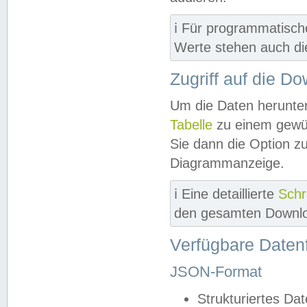
ℹ️ Für programmatisch
Werte stehen auch d
Zugriff auf die D
Um die Daten herunter
Tabelle
zu einem gewün
Sie dann die Option z
Diagrammanzeige.
ℹ️ Eine detaillierte
Schr
den gesamten Downlo
Verfügbare Daten
JSON-Format
Strukturiertes Da