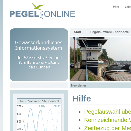
Hilfe
Link
Start
Pegelauswahl über Karte
Newsletter
Hilfe
Elbe - Cuxhaven Steubenhöft
Pegelauswahl übe
Kennzeichnende 
Zeitbezug der Me