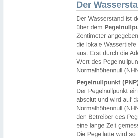
Der Wasserst
Der Wasserstand ist d
über dem
Pegelnullp
Zentimeter angegeben
die lokale Wassertie
aus. Erst durch die A
Wert des Pegelnullpun
Normalhöhennull (NHN
Pegelnullpunkt (PNP)
Der Pegelnullpunkt ei
absolut und wird auf
Normalhöhennull (NHN
den Betreiber des Pege
eine lange Zeit geme
Die Pegellatte wird s