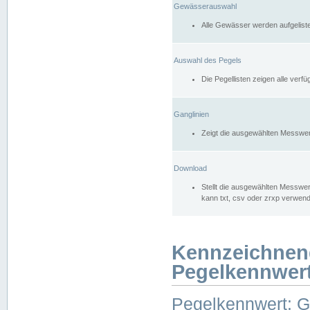
Gewässerauswahl
Alle Gewässer werden aufgelist
Auswahl des Pegels
Die Pegellisten zeigen alle ver
Ganglinien
Zeigt die ausgewählten Messwer
Download
Stellt die ausgewählten Messwer
kann txt, csv oder zrxp verwen
Kennzeichnen
Pegelkennwer
Pegelkennwert: 