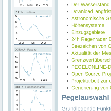
Der Wasserstand
Download langfris
RHEIN - Koblenz
Astronomische Gez
Höhensysteme
Einzugsgebiete
24h Regenradar
Seezeichen von 
DONAU - Passau
Aktualität der Me
Grenzwertübersch
PEGELONLINE-Di
Open Source Projek
Projektarbeit zur
Generierung von 
ODER - Eisenhüttenstadt
Pegelauswahl 
Grundlegende Funkti