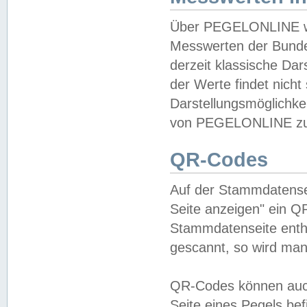
Über PEGELONLINE wer
Messwerten der Bundes
derzeit klassische Da
der Werte findet nicht 
Darstellungsmöglichkei
von PEGELONLINE zu 
QR-Codes
Auf der Stammdatensei
Seite anzeigen" ein Q
Stammdatenseite enthä
gescannt, so wird man
QR-Codes können auc
Seite eines Pegels be