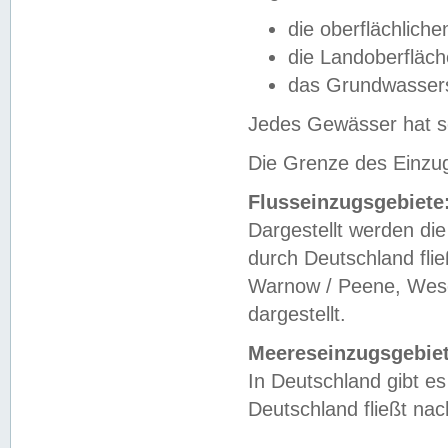
die oberflächlich
die Landoberfläc
das Grundwasser
Jedes Gewässer hat se
Die Grenze des Einzug
Flusseinzugsgebiete
Dargestellt werden die
durch Deutschland fli
Warnow / Peene, Weser
dargestellt.
Meereseinzugsgebiet
In Deutschland gibt 
Deutschland fließt n