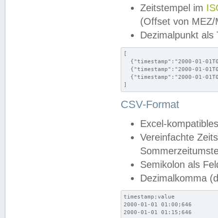
Zeitstempel im
IS
(Offset von MEZ
Dezimalpunkt als
[

  {"timestamp":"2000-01-01T0
  {"timestamp":"2000-01-01T0
  {"timestamp":"2000-01-01T0
]
CSV-Format
Excel-kompatibles
Vereinfachte Zeit
Sommerzeitumstel
Semikolon als Fel
Dezimalkomma (de
timestamp;value

2000-01-01 01:00;646

2000-01-01 01:15;646
