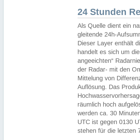
24 Stunden R
Als Quelle dient ein n
gleitende 24h-Aufsum
Dieser Layer enthält
handelt es sich um di
angeeichten“ Radarnie
der Radar- mit den O
Mittelung von Differe
Auflösung. Das Produk
Hochwasservorhersagez
räumlich hoch aufgelö
werden ca. 30 Minuten
UTC ist gegen 0130 UTC
stehen für die letzten