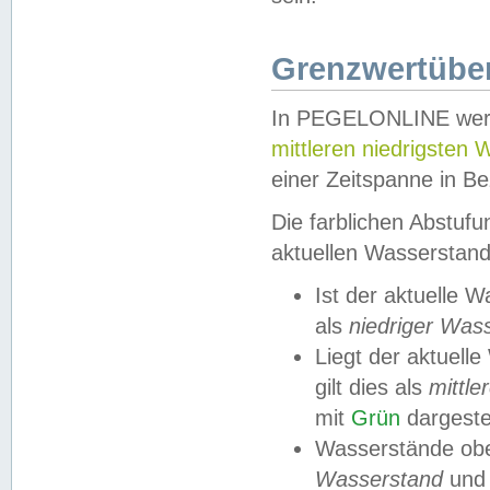
Grenzwertüber
In PEGELONLINE werde
mittleren niedrigsten
einer Zeitspanne in Be
Die farblichen Abstuf
aktuellen Wasserstand
Ist der aktuelle 
als
niedriger Was
Liegt der aktue
gilt dies als
mittle
mit
Grün
dargestel
Wasserstände obe
Wasserstand
und