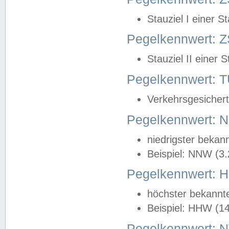
Stauziel I einer S
Pegelkennwert: Z
Stauziel II einer 
Pegelkennwert:
Verkehrsgesichert
Pegelkennwert:
niedrigster bekan
Beispiel: NNW (3
Pegelkennwert:
höchster bekannt
Beispiel: HHW (1
Pegelkennwert: 