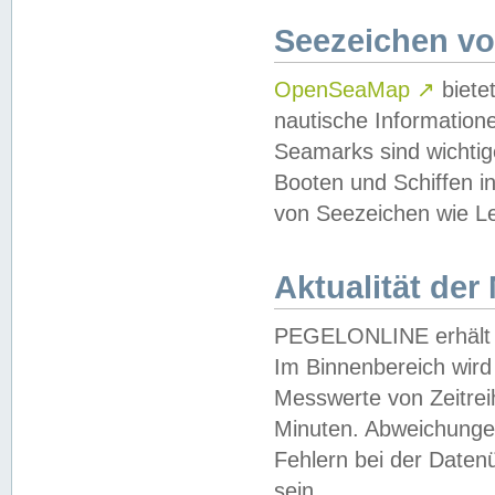
Seezeichen v
OpenSeaMap
↗
biete
nautische Information
Seamarks sind wichtig
Booten und Schiffen i
von Seezeichen wie Le
Aktualität der
PEGELONLINE erhält u
Im Binnenbereich wird 
Messwerte von Zeitreih
Minuten. Abweichungen
Fehlern bei der Daten
sein.