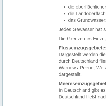
die oberflächlich
die Landoberfläc
das Grundwasser
Jedes Gewässer hat se
Die Grenze des Einzug
Flusseinzugsgebiete
Dargestellt werden die
durch Deutschland fli
Warnow / Peene, Weser
dargestellt.
Meereseinzugsgebiet
In Deutschland gibt 
Deutschland fließt n