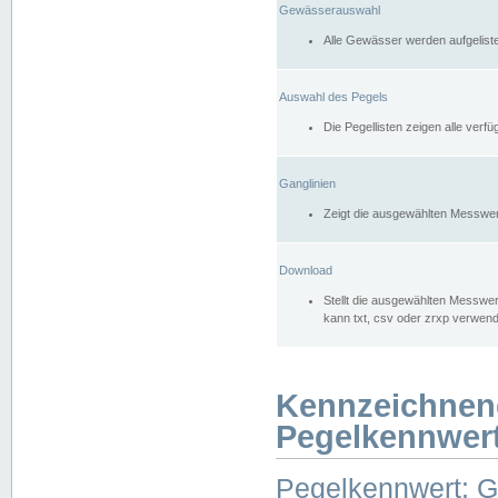
Gewässerauswahl
Alle Gewässer werden aufgelist
Auswahl des Pegels
Die Pegellisten zeigen alle ver
Ganglinien
Zeigt die ausgewählten Messwer
Download
Stellt die ausgewählten Messwer
kann txt, csv oder zrxp verwen
Kennzeichnen
Pegelkennwer
Pegelkennwert: 