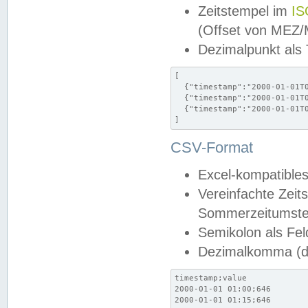
Zeitstempel im
IS
(Offset von MEZ
Dezimalpunkt als
[

  {"timestamp":"2000-01-01T0
  {"timestamp":"2000-01-01T0
  {"timestamp":"2000-01-01T0
]
CSV-Format
Excel-kompatibles
Vereinfachte Zeit
Sommerzeitumstel
Semikolon als Fel
Dezimalkomma (de
timestamp;value

2000-01-01 01:00;646

2000-01-01 01:15;646
