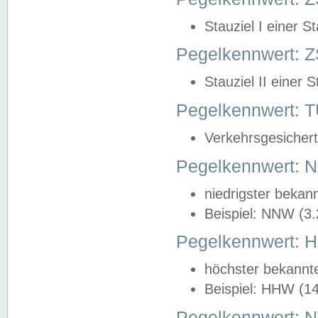
Stauziel I einer S
Pegelkennwert: Z
Stauziel II einer 
Pegelkennwert:
Verkehrsgesichert
Pegelkennwert:
niedrigster bekan
Beispiel: NNW (3
Pegelkennwert:
höchster bekannt
Beispiel: HHW (1
Pegelkennwert: 