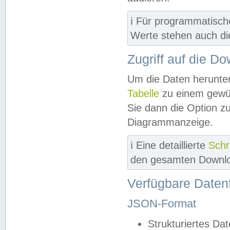
ℹ️ Für programmatisch
Werte stehen auch d
Zugriff auf die D
Um die Daten herunter
Tabelle
zu einem gewün
Sie dann die Option z
Diagrammanzeige.
ℹ️ Eine detaillierte
Schr
den gesamten Downlo
Verfügbare Daten
JSON-Format
Strukturiertes Da