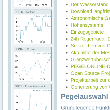
Der Wasserstand
Download langfris
RHEIN - Koblenz
Astronomische Gez
Höhensysteme
Einzugsgebiete
24h Regenradar
Seezeichen von 
DONAU - Passau
Aktualität der Me
Grenzwertübersch
PEGELONLINE-Di
Open Source Projek
Projektarbeit zur
Generierung von 
ODER - Eisenhüttenstadt
Pegelauswahl 
Grundlegende Funkti