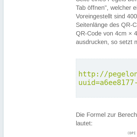
Tab öffnen", welcher 
Voreingestellt sind 4
Seitenlänge des QR-C
QR-Code von 4cm × 4c
ausdrucken, so setzt 
http://pegelo
uuid=a6ee8177
Die Formel zur Berech
lautet:
			(DPI × Druckkantenlänge in cm) ÷ 2,54 = Kantenlänge in Pixel
