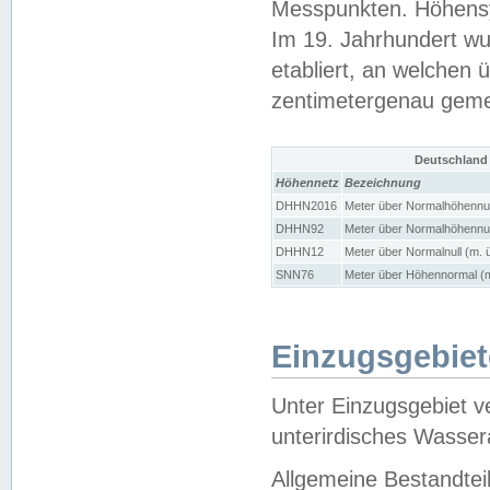
Messpunkten. Höhensy
Im 19. Jahrhundert wu
etabliert, an welchen 
zentimetergenau gem
Deutschland
Höhennetz
Bezeichnung
DHHN2016
Meter über Normalhöhennul
DHHN92
Meter über Normalhöhennul
DHHN12
Meter über Normalnull (m. 
SNN76
Meter über Höhennormal (m
Einzugsgebiet
Unter Einzugsgebiet v
unterirdisches Wasser
Allgemeine Bestandtei