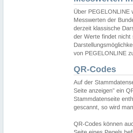
Über PEGELONLINE wer
Messwerten der Bundes
derzeit klassische Da
der Werte findet nicht 
Darstellungsmöglichkei
von PEGELONLINE zu 
QR-Codes
Auf der Stammdatensei
Seite anzeigen" ein Q
Stammdatenseite enthä
gescannt, so wird man
QR-Codes können auc
Seite eines Pegels be