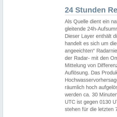
24 Stunden R
Als Quelle dient ein n
gleitende 24h-Aufsum
Dieser Layer enthält
handelt es sich um di
angeeichten“ Radarnie
der Radar- mit den O
Mittelung von Differe
Auflösung. Das Produk
Hochwasservorhersagez
räumlich hoch aufgelö
werden ca. 30 Minuten
UTC ist gegen 0130 UTC
stehen für die letzten