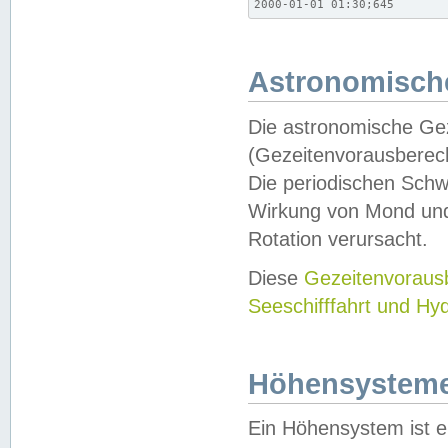
2000-01-01 01:30;645
Astronomische
Die astronomische Gez
(Gezeitenvorausberec
Die periodischen Schw
Wirkung von Mond und
Rotation verursacht.
Diese
Gezeitenvorau
Seeschifffahrt und Hy
Höhensystem
Ein Höhensystem ist e