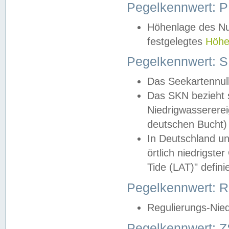
Pegelkennwert: 
Höhenlage des Nul
festgelegtes
Höhe
Pegelkennwert: 
Das Seekartennull
Das SKN bezieht s
Niedrigwassererei
deutschen Bucht) 
In Deutschland un
örtlich niedrigst
Tide (LAT)" definie
Pegelkennwert:
Regulierungs-Nie
Pegelkennwert: Z