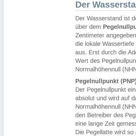
Der Wasserst
Der Wasserstand ist d
über dem
Pegelnullp
Zentimeter angegeben
die lokale Wassertie
aus. Erst durch die A
Wert des Pegelnullpun
Normalhöhennull (NHN
Pegelnullpunkt (PNP)
Der Pegelnullpunkt ei
absolut und wird auf
Normalhöhennull (NHN
den Betreiber des Pege
eine lange Zeit geme
Die Pegellatte wird s