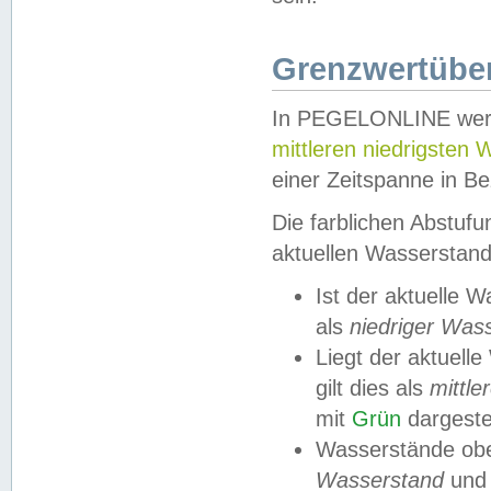
Grenzwertüber
In PEGELONLINE werde
mittleren niedrigsten
einer Zeitspanne in Be
Die farblichen Abstuf
aktuellen Wasserstand
Ist der aktuelle 
als
niedriger Was
Liegt der aktue
gilt dies als
mittle
mit
Grün
dargestel
Wasserstände obe
Wasserstand
und