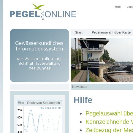
Hilfe
Link
Start
Pegelauswahl über Karte
Newsletter
Hilfe
Elbe - Cuxhaven Steubenhöft
Pegelauswahl übe
Kennzeichnende 
Zeitbezug der Me