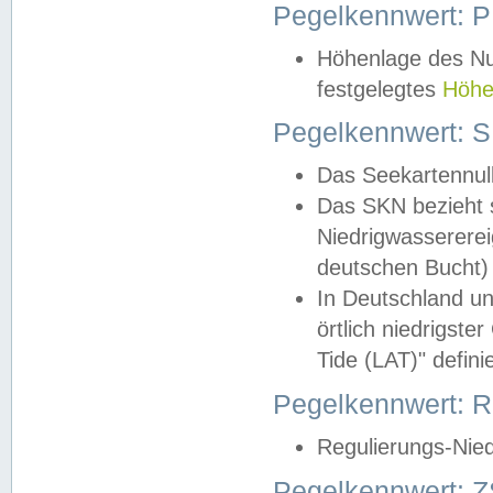
Pegelkennwert: 
Höhenlage des Nul
festgelegtes
Höhe
Pegelkennwert: 
Das Seekartennull
Das SKN bezieht s
Niedrigwassererei
deutschen Bucht) 
In Deutschland un
örtlich niedrigst
Tide (LAT)" definie
Pegelkennwert:
Regulierungs-Nie
Pegelkennwert: Z