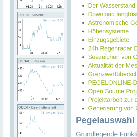
Der Wasserstand
Download langfris
RHEIN - Koblenz
Astronomische Gez
Höhensysteme
Einzugsgebiete
24h Regenradar
Seezeichen von 
DONAU - Passau
Aktualität der Me
Grenzwertübersch
PEGELONLINE-Di
Open Source Projek
Projektarbeit zur
Generierung von 
ODER - Eisenhüttenstadt
Pegelauswahl 
Grundlegende Funkti