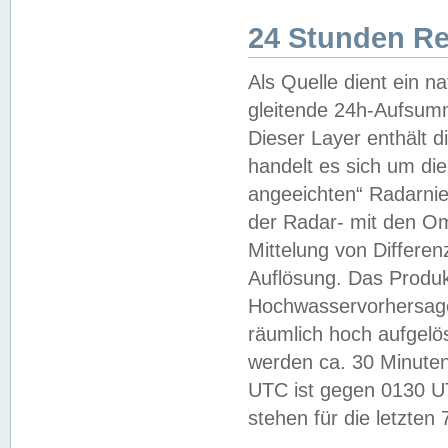
24 Stunden R
Als Quelle dient ein n
gleitende 24h-Aufsum
Dieser Layer enthält
handelt es sich um di
angeeichten“ Radarnie
der Radar- mit den O
Mittelung von Differe
Auflösung. Das Produk
Hochwasservorhersagez
räumlich hoch aufgelö
werden ca. 30 Minuten
UTC ist gegen 0130 UTC
stehen für die letzten