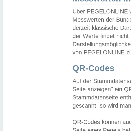
Über PEGELONLINE wer
Messwerten der Bundes
derzeit klassische Da
der Werte findet nicht 
Darstellungsmöglichkei
von PEGELONLINE zu 
QR-Codes
Auf der Stammdatensei
Seite anzeigen" ein Q
Stammdatenseite enthä
gescannt, so wird man
QR-Codes können auc
Seite eines Pegels be