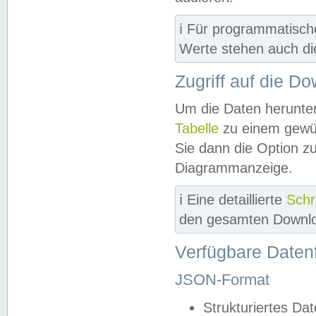
ℹ️ Für programmatisch
Werte stehen auch d
Zugriff auf die D
Um die Daten herunter
Tabelle
zu einem gewün
Sie dann die Option z
Diagrammanzeige.
ℹ️ Eine detaillierte
Schr
den gesamten Downlo
Verfügbare Daten
JSON-Format
Strukturiertes Da