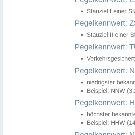
Stauziel I einer S
Pegelkennwert: Z
Stauziel II einer 
Pegelkennwert:
Verkehrsgesichert
Pegelkennwert:
niedrigster bekan
Beispiel: NNW (3
Pegelkennwert:
höchster bekannt
Beispiel: HHW (1
Pegelkennwert: 