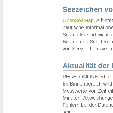
Seezeichen v
OpenSeaMap
↗
biete
nautische Information
Seamarks sind wichtig
Booten und Schiffen i
von Seezeichen wie Le
Aktualität der
PEGELONLINE erhält u
Im Binnenbereich wird 
Messwerte von Zeitreih
Minuten. Abweichungen
Fehlern bei der Daten
sein.