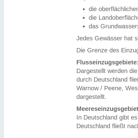
die oberflächlich
die Landoberfläc
das Grundwasser
Jedes Gewässer hat se
Die Grenze des Einzug
Flusseinzugsgebiete
Dargestellt werden die
durch Deutschland fli
Warnow / Peene, Weser
dargestellt.
Meereseinzugsgebiet
In Deutschland gibt 
Deutschland fließt n