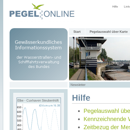
Hilfe
Link
Start
Pegelauswahl über Karte
Newsletter
Hilfe
Elbe - Cuxhaven Steubenhöft
Pegelauswahl übe
Kennzeichnende 
Zeitbezug der Me