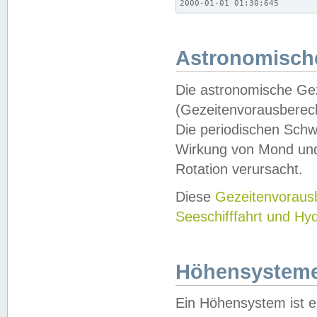
2000-01-01 01:30;645
Astronomische
Die astronomische Gez
(Gezeitenvorausberec
Die periodischen Schw
Wirkung von Mond und
Rotation verursacht.
Diese
Gezeitenvorau
Seeschifffahrt und Hy
Höhensystem
Ein Höhensystem ist e