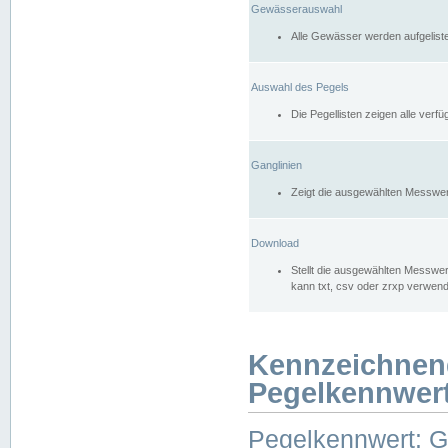
Gewässerauswahl
Alle Gewässer werden aufgelist
Auswahl des Pegels
Die Pegellisten zeigen alle ver
Ganglinien
Zeigt die ausgewählten Messwer
Download
Stellt die ausgewählten Messwer
kann txt, csv oder zrxp verwen
Kennzeichnen
Pegelkennwer
Pegelkennwert: 