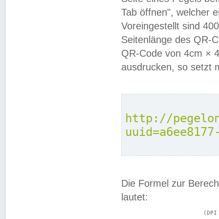
Tab öffnen", welcher 
Voreingestellt sind 4
Seitenlänge des QR-C
QR-Code von 4cm × 4c
ausdrucken, so setzt 
http://pegelo
uuid=a6ee8177
Die Formel zur Berech
lautet:
			(DPI × Druckkantenlänge in cm) ÷ 2,54 = Kantenlänge in Pixel
