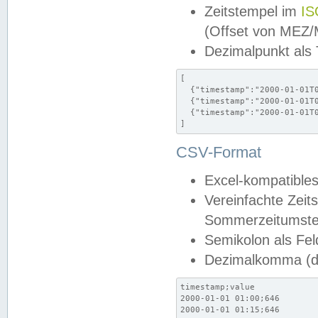
Zeitstempel im
IS
(Offset von MEZ
Dezimalpunkt als
[

  {"timestamp":"2000-01-01T0
  {"timestamp":"2000-01-01T0
  {"timestamp":"2000-01-01T0
]
CSV-Format
Excel-kompatibles
Vereinfachte Zeit
Sommerzeitumstel
Semikolon als Fel
Dezimalkomma (de
timestamp;value

2000-01-01 01:00;646

2000-01-01 01:15;646
