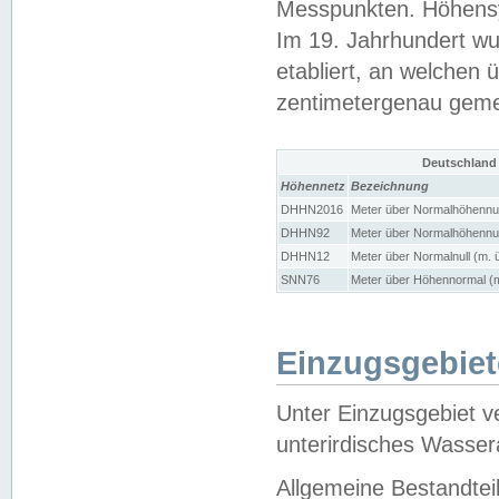
Messpunkten. Höhensy
Im 19. Jahrhundert wu
etabliert, an welchen 
zentimetergenau gem
Deutschland
Höhennetz
Bezeichnung
DHHN2016
Meter über Normalhöhennul
DHHN92
Meter über Normalhöhennul
DHHN12
Meter über Normalnull (m. 
SNN76
Meter über Höhennormal (m
Einzugsgebiet
Unter Einzugsgebiet v
unterirdisches Wasser
Allgemeine Bestandtei