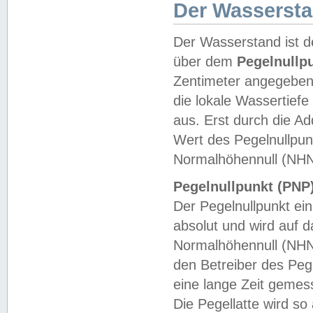
Der Wasserst
Der Wasserstand ist d
über dem
Pegelnullp
Zentimeter angegeben
die lokale Wassertie
aus. Erst durch die A
Wert des Pegelnullpun
Normalhöhennull (NHN
Pegelnullpunkt (PNP)
Der Pegelnullpunkt ei
absolut und wird auf
Normalhöhennull (NHN
den Betreiber des Pege
eine lange Zeit geme
Die Pegellatte wird s