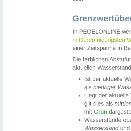
Grenzwertüber
In PEGELONLINE werde
mittleren niedrigsten
einer Zeitspanne in Be
Die farblichen Abstuf
aktuellen Wasserstand
Ist der aktuelle 
als
niedriger Was
Liegt der aktue
gilt dies als
mittle
mit
Grün
dargestel
Wasserstände obe
Wasserstand
und