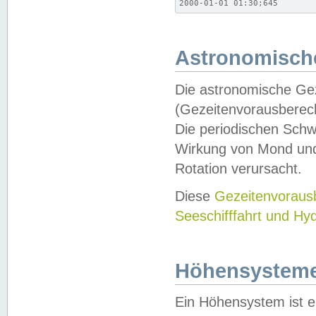
2000-01-01 01:30;645
Astronomische
Die astronomische Gez
(Gezeitenvorausberec
Die periodischen Schw
Wirkung von Mond und
Rotation verursacht.
Diese
Gezeitenvorau
Seeschifffahrt und Hy
Höhensystem
Ein Höhensystem ist e