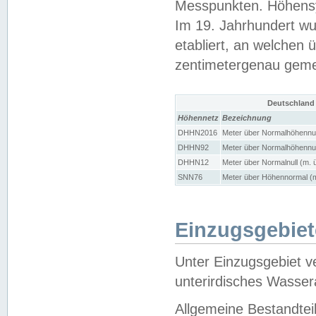
Messpunkten. Höhensy
Im 19. Jahrhundert wu
etabliert, an welchen 
zentimetergenau gem
Deutschland
Höhennetz
Bezeichnung
DHHN2016
Meter über Normalhöhennul
DHHN92
Meter über Normalhöhennul
DHHN12
Meter über Normalnull (m. 
SNN76
Meter über Höhennormal (m
Einzugsgebiet
Unter Einzugsgebiet v
unterirdisches Wasser
Allgemeine Bestandtei