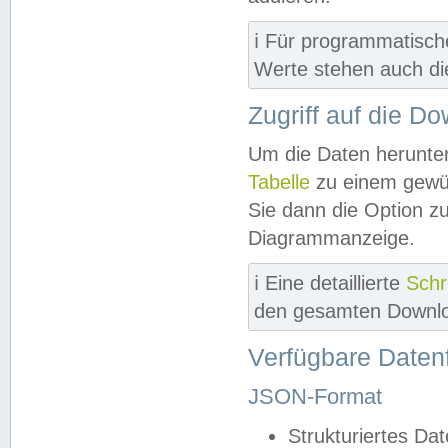
ℹ️ Für programmatisch
Werte stehen auch d
Zugriff auf die D
Um die Daten herunter
Tabelle
zu einem gewün
Sie dann die Option z
Diagrammanzeige.
ℹ️ Eine detaillierte
Schr
den gesamten Downlo
Verfügbare Daten
JSON-Format
Strukturiertes Da