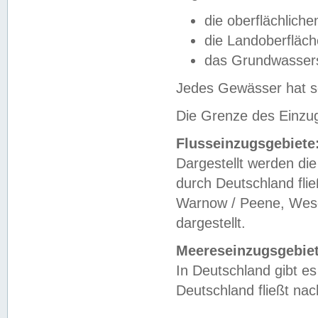
die oberflächlich
die Landoberfläc
das Grundwasser
Jedes Gewässer hat se
Die Grenze des Einzug
Flusseinzugsgebiete
Dargestellt werden die
durch Deutschland fli
Warnow / Peene, Weser
dargestellt.
Meereseinzugsgebiet
In Deutschland gibt 
Deutschland fließt n