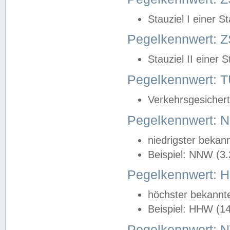
Stauziel I einer S
Pegelkennwert: Z
Stauziel II einer 
Pegelkennwert:
Verkehrsgesichert
Pegelkennwert:
niedrigster bekan
Beispiel: NNW (3
Pegelkennwert:
höchster bekannt
Beispiel: HHW (1
Pegelkennwert: 