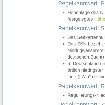
Pegelkennwert: 
Höhenlage des Nul
festgelegtes
Höhe
Pegelkennwert: 
Das Seekartennull
Das SKN bezieht s
Niedrigwassererei
deutschen Bucht) 
In Deutschland un
örtlich niedrigst
Tide (LAT)" definie
Pegelkennwert:
Regulierungs-Nie
Pegelkennwert: Z