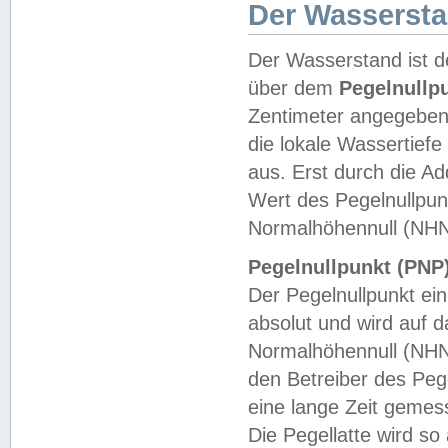
Der Wasserst
Der Wasserstand ist d
über dem
Pegelnullp
Zentimeter angegeben
die lokale Wassertie
aus. Erst durch die A
Wert des Pegelnullpun
Normalhöhennull (NHN
Pegelnullpunkt (PNP)
Der Pegelnullpunkt ei
absolut und wird auf
Normalhöhennull (NHN
den Betreiber des Pege
eine lange Zeit geme
Die Pegellatte wird s