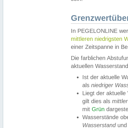
Grenzwertüber
In PEGELONLINE werde
mittleren niedrigsten
einer Zeitspanne in Be
Die farblichen Abstuf
aktuellen Wasserstand
Ist der aktuelle 
als
niedriger Was
Liegt der aktue
gilt dies als
mittle
mit
Grün
dargestel
Wasserstände obe
Wasserstand
und