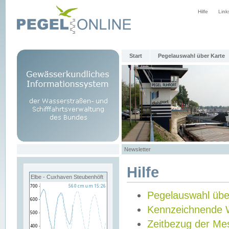
Hilfe
Link
Start
Pegelauswahl über Karte
Newsletter
Hilfe
Elbe - Cuxhaven Steubenhöft
Pegelauswahl übe
Kennzeichnende 
Zeitbezug der Me