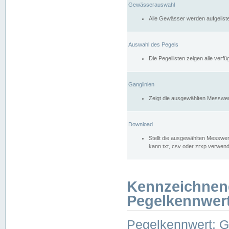
Gewässerauswahl
Alle Gewässer werden aufgelist
Auswahl des Pegels
Die Pegellisten zeigen alle ver
Ganglinien
Zeigt die ausgewählten Messwer
Download
Stellt die ausgewählten Messwer
kann txt, csv oder zrxp verwen
Kennzeichnen
Pegelkennwer
Pegelkennwert: 