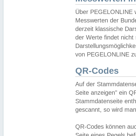
Über PEGELONLINE wer
Messwerten der Bundes
derzeit klassische Da
der Werte findet nicht 
Darstellungsmöglichkei
von PEGELONLINE zu 
QR-Codes
Auf der Stammdatensei
Seite anzeigen" ein Q
Stammdatenseite enthä
gescannt, so wird man
QR-Codes können auc
Seite eines Pegels be