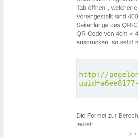
Tab öffnen", welcher 
Voreingestellt sind 4
Seitenlänge des QR-C
QR-Code von 4cm × 4c
ausdrucken, so setzt 
http://pegelo
uuid=a6ee8177
Die Formel zur Berech
lautet:
			(DPI × Druckkantenlänge in cm) ÷ 2,54 = Kantenlänge in Pixel
