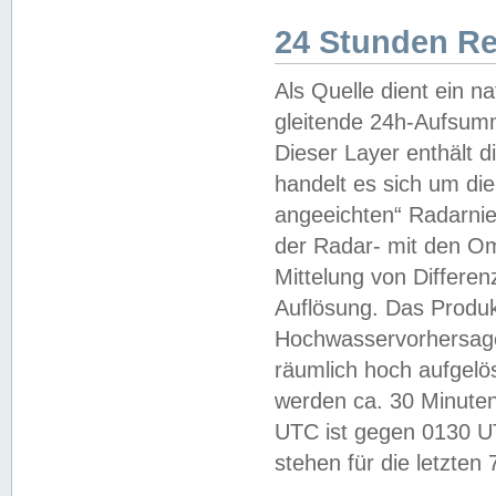
24 Stunden R
Als Quelle dient ein n
gleitende 24h-Aufsum
Dieser Layer enthält
handelt es sich um di
angeeichten“ Radarnie
der Radar- mit den O
Mittelung von Differe
Auflösung. Das Produk
Hochwasservorhersagez
räumlich hoch aufgelö
werden ca. 30 Minuten
UTC ist gegen 0130 UTC
stehen für die letzten