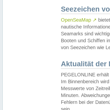
Seezeichen v
OpenSeaMap
↗
biete
nautische Information
Seamarks sind wichtig
Booten und Schiffen i
von Seezeichen wie Le
Aktualität der
PEGELONLINE erhält u
Im Binnenbereich wird 
Messwerte von Zeitreih
Minuten. Abweichungen
Fehlern bei der Daten
sein.