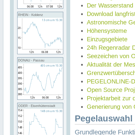
Der Wasserstand
Download langfris
RHEIN - Koblenz
Astronomische Gez
Höhensysteme
Einzugsgebiete
24h Regenradar
Seezeichen von 
DONAU - Passau
Aktualität der Me
Grenzwertübersch
PEGELONLINE-Di
Open Source Projek
Projektarbeit zur
Generierung von 
ODER - Eisenhüttenstadt
Pegelauswahl 
Grundlegende Funkti