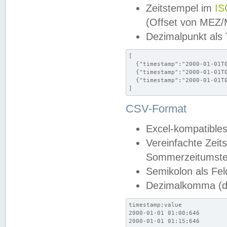
Zeitstempel im
IS
(Offset von MEZ
Dezimalpunkt als
[

  {"timestamp":"2000-01-01T0
  {"timestamp":"2000-01-01T0
  {"timestamp":"2000-01-01T0
]
CSV-Format
Excel-kompatibles
Vereinfachte Zeit
Sommerzeitumstel
Semikolon als Fel
Dezimalkomma (de
timestamp;value

2000-01-01 01:00;646

2000-01-01 01:15;646
