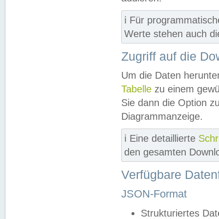
ℹ️ Für programmatisch
Werte stehen auch d
Zugriff auf die D
Um die Daten herunter
Tabelle
zu einem gewün
Sie dann die Option z
Diagrammanzeige.
ℹ️ Eine detaillierte
Schr
den gesamten Downlo
Verfügbare Daten
JSON-Format
Strukturiertes Da