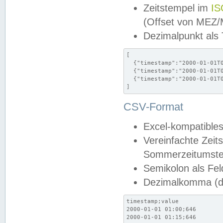
Zeitstempel im
IS
(Offset von MEZ
Dezimalpunkt als
[

  {"timestamp":"2000-01-01T0
  {"timestamp":"2000-01-01T0
  {"timestamp":"2000-01-01T0
]
CSV-Format
Excel-kompatibles
Vereinfachte Zeit
Sommerzeitumstel
Semikolon als Fel
Dezimalkomma (de
timestamp;value

2000-01-01 01:00;646

2000-01-01 01:15;646
