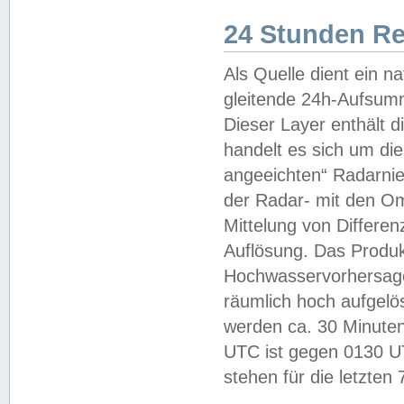
24 Stunden R
Als Quelle dient ein n
gleitende 24h-Aufsum
Dieser Layer enthält
handelt es sich um di
angeeichten“ Radarnie
der Radar- mit den O
Mittelung von Differe
Auflösung. Das Produk
Hochwasservorhersagez
räumlich hoch aufgelö
werden ca. 30 Minuten
UTC ist gegen 0130 UTC
stehen für die letzten