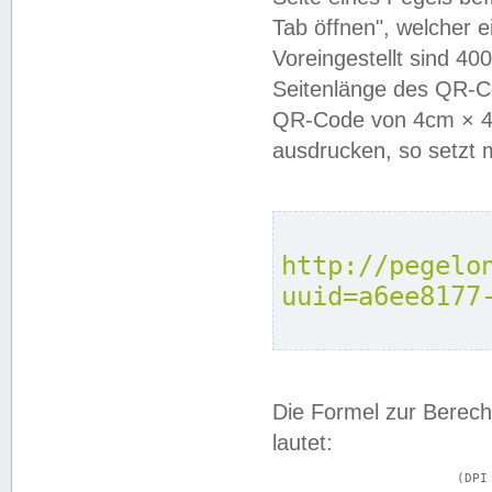
Tab öffnen", welcher 
Voreingestellt sind 4
Seitenlänge des QR-C
QR-Code von 4cm × 4c
ausdrucken, so setzt 
http://pegelo
uuid=a6ee8177
Die Formel zur Berech
lautet:
			(DPI × Druckkantenlänge in cm) ÷ 2,54 = Kantenlänge in Pixel
