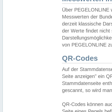
Über PEGELONLINE wer
Messwerten der Bundes
derzeit klassische Da
der Werte findet nicht 
Darstellungsmöglichkei
von PEGELONLINE zu 
QR-Codes
Auf der Stammdatensei
Seite anzeigen" ein Q
Stammdatenseite enthä
gescannt, so wird man
QR-Codes können auc
Seite eines Pegels be