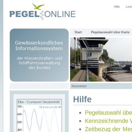
Hilfe
Link
Start
Pegelauswahl über Karte
Newsletter
Hilfe
Elbe - Cuxhaven Steubenhöft
Pegelauswahl übe
Kennzeichnende 
Zeitbezug der Me