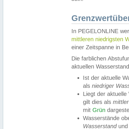
Grenzwertüber
In PEGELONLINE werde
mittleren niedrigsten
einer Zeitspanne in Be
Die farblichen Abstuf
aktuellen Wasserstand
Ist der aktuelle 
als
niedriger Was
Liegt der aktue
gilt dies als
mittle
mit
Grün
dargestel
Wasserstände obe
Wasserstand
und