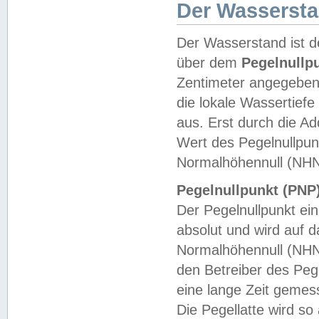
Der Wasserst
Der Wasserstand ist d
über dem
Pegelnullp
Zentimeter angegeben
die lokale Wassertie
aus. Erst durch die A
Wert des Pegelnullpun
Normalhöhennull (NHN
Pegelnullpunkt (PNP)
Der Pegelnullpunkt ei
absolut und wird auf
Normalhöhennull (NHN
den Betreiber des Pege
eine lange Zeit geme
Die Pegellatte wird s