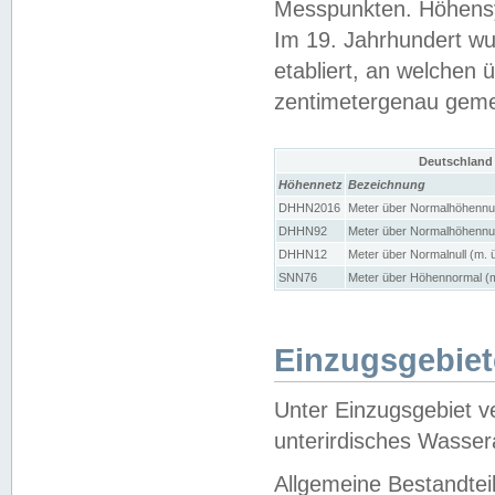
Messpunkten. Höhensy
Im 19. Jahrhundert wu
etabliert, an welchen 
zentimetergenau gem
Deutschland
Höhennetz
Bezeichnung
DHHN2016
Meter über Normalhöhennul
DHHN92
Meter über Normalhöhennul
DHHN12
Meter über Normalnull (m. 
SNN76
Meter über Höhennormal (m
Einzugsgebiet
Unter Einzugsgebiet v
unterirdisches Wasser
Allgemeine Bestandtei