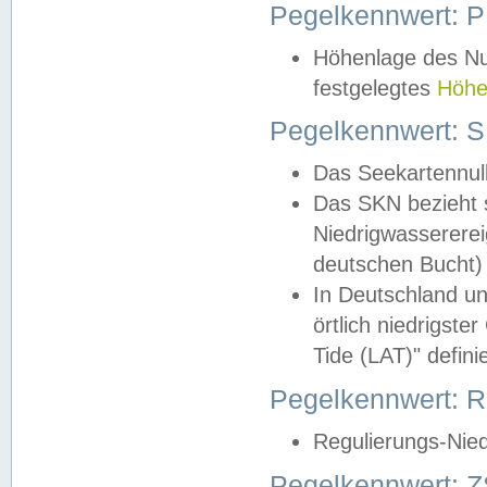
Pegelkennwert: 
Höhenlage des Nul
festgelegtes
Höhe
Pegelkennwert: 
Das Seekartennull
Das SKN bezieht s
Niedrigwassererei
deutschen Bucht) 
In Deutschland un
örtlich niedrigst
Tide (LAT)" definie
Pegelkennwert:
Regulierungs-Nie
Pegelkennwert: Z