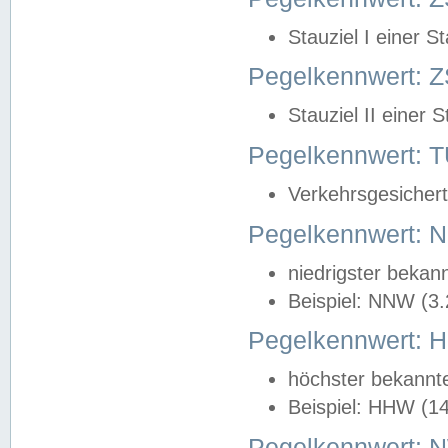
Stauziel I einer S
Pegelkennwert: Z
Stauziel II einer 
Pegelkennwert:
Verkehrsgesichert
Pegelkennwert:
niedrigster bekan
Beispiel: NNW (3
Pegelkennwert:
höchster bekannt
Beispiel: HHW (1
Pegelkennwert: 