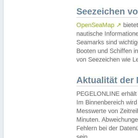
Seezeichen v
OpenSeaMap
↗
biete
nautische Information
Seamarks sind wichtig
Booten und Schiffen i
von Seezeichen wie Le
Aktualität der
PEGELONLINE erhält u
Im Binnenbereich wird 
Messwerte von Zeitreih
Minuten. Abweichungen
Fehlern bei der Daten
sein.