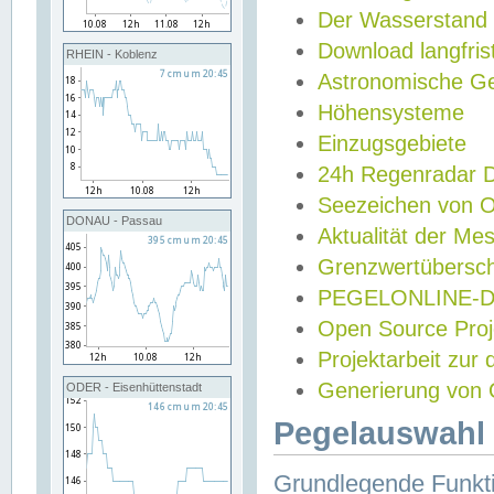
Der Wasserstand
Download langfris
RHEIN - Koblenz
Astronomische Gez
Höhensysteme
Einzugsgebiete
24h Regenradar
Seezeichen von 
DONAU - Passau
Aktualität der Me
Grenzwertübersch
PEGELONLINE-Di
Open Source Projek
Projektarbeit zur
Generierung von 
ODER - Eisenhüttenstadt
Pegelauswahl 
Grundlegende Funkti