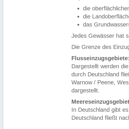
die oberflächlich
die Landoberfläc
das Grundwasser
Jedes Gewässer hat se
Die Grenze des Einzug
Flusseinzugsgebiete
Dargestellt werden die
durch Deutschland fli
Warnow / Peene, Weser
dargestellt.
Meereseinzugsgebiet
In Deutschland gibt 
Deutschland fließt n