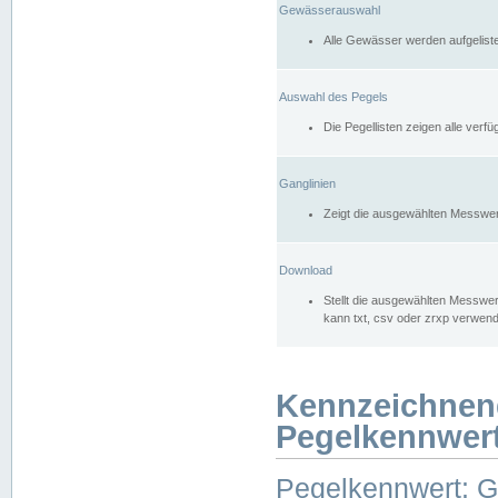
Gewässerauswahl
Alle Gewässer werden aufgelist
Auswahl des Pegels
Die Pegellisten zeigen alle ver
Ganglinien
Zeigt die ausgewählten Messwer
Download
Stellt die ausgewählten Messwer
kann txt, csv oder zrxp verwen
Kennzeichnen
Pegelkennwer
Pegelkennwert: 