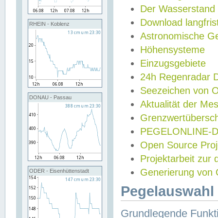
Der Wasserstand
Download langfris
RHEIN - Koblenz
Astronomische Gez
Höhensysteme
Einzugsgebiete
24h Regenradar
Seezeichen von 
DONAU - Passau
Aktualität der Me
Grenzwertübersch
PEGELONLINE-Di
Open Source Projek
Projektarbeit zur
Generierung von 
ODER - Eisenhüttenstadt
Pegelauswahl 
Grundlegende Funkti