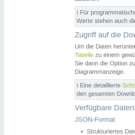
ℹ️ Für programmatisch
Werte stehen auch d
Zugriff auf die D
Um die Daten herunter
Tabelle
zu einem gewün
Sie dann die Option z
Diagrammanzeige.
ℹ️ Eine detaillierte
Schr
den gesamten Downlo
Verfügbare Daten
JSON-Format
Strukturiertes Da