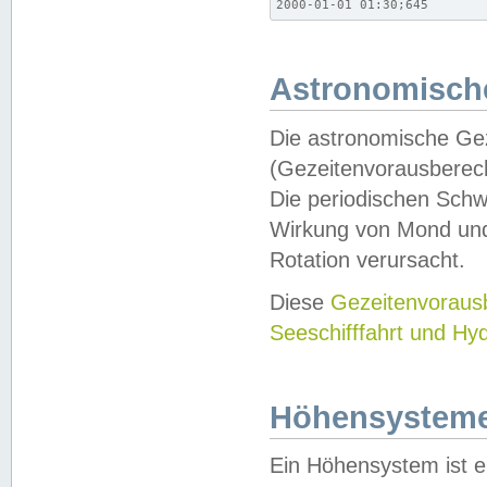
2000-01-01 01:30;645
Astronomische
Die astronomische Gez
(Gezeitenvorausberec
Die periodischen Schw
Wirkung von Mond und
Rotation verursacht.
Diese
Gezeitenvorau
Seeschifffahrt und Hy
Höhensystem
Ein Höhensystem ist e