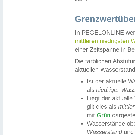
Grenzwertüber
In PEGELONLINE werde
mittleren niedrigsten
einer Zeitspanne in Be
Die farblichen Abstuf
aktuellen Wasserstand
Ist der aktuelle 
als
niedriger Was
Liegt der aktue
gilt dies als
mittle
mit
Grün
dargestel
Wasserstände obe
Wasserstand
und