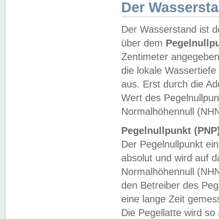
Der Wasserst
Der Wasserstand ist d
über dem
Pegelnullp
Zentimeter angegeben
die lokale Wassertie
aus. Erst durch die A
Wert des Pegelnullpun
Normalhöhennull (NHN
Pegelnullpunkt (PNP)
Der Pegelnullpunkt ei
absolut und wird auf
Normalhöhennull (NHN
den Betreiber des Pege
eine lange Zeit geme
Die Pegellatte wird s