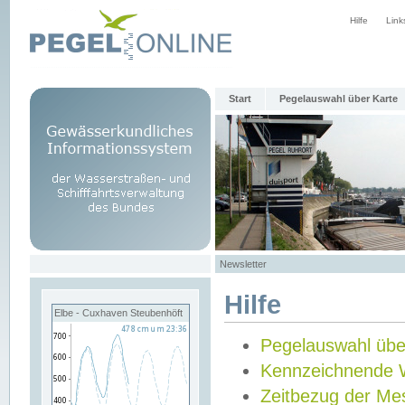
Hilfe
Link
Start
Pegelauswahl über Karte
Newsletter
Hilfe
Elbe - Cuxhaven Steubenhöft
Pegelauswahl übe
Kennzeichnende 
Zeitbezug der Me