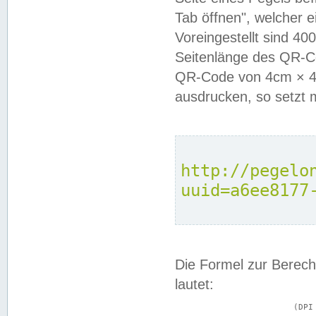
Tab öffnen", welcher 
Voreingestellt sind 4
Seitenlänge des QR-C
QR-Code von 4cm × 4c
ausdrucken, so setzt 
http://pegelo
uuid=a6ee8177
Die Formel zur Berech
lautet:
			(DPI × Druckkantenlänge in cm) ÷ 2,54 = Kantenlänge in Pixel
