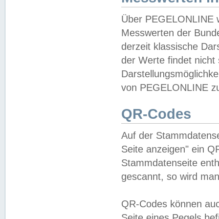
Über PEGELONLINE wer
Messwerten der Bundes
derzeit klassische Da
der Werte findet nicht 
Darstellungsmöglichkei
von PEGELONLINE zu 
QR-Codes
Auf der Stammdatensei
Seite anzeigen" ein Q
Stammdatenseite enthä
gescannt, so wird man
QR-Codes können auc
Seite eines Pegels be