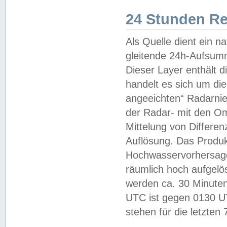
24 Stunden R
Als Quelle dient ein n
gleitende 24h-Aufsum
Dieser Layer enthält
handelt es sich um di
angeeichten“ Radarnie
der Radar- mit den O
Mittelung von Differe
Auflösung. Das Produk
Hochwasservorhersagez
räumlich hoch aufgelö
werden ca. 30 Minuten
UTC ist gegen 0130 UTC
stehen für die letzten