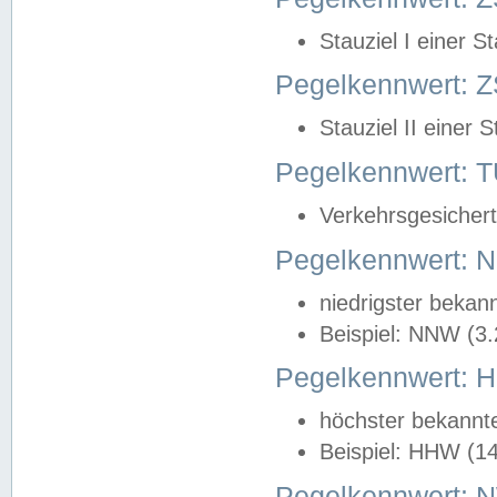
Stauziel I einer S
Pegelkennwert: Z
Stauziel II einer 
Pegelkennwert:
Verkehrsgesichert
Pegelkennwert:
niedrigster bekan
Beispiel: NNW (3
Pegelkennwert:
höchster bekannt
Beispiel: HHW (1
Pegelkennwert: 