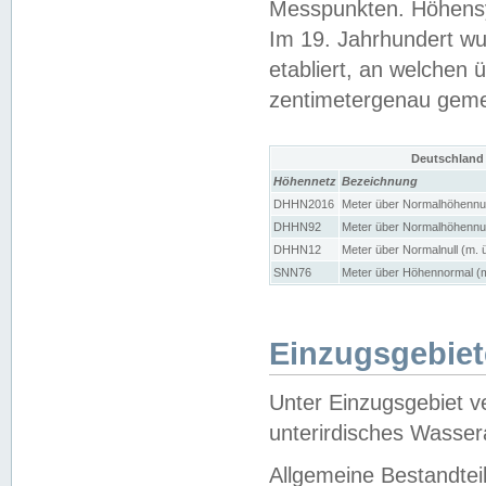
Messpunkten. Höhensy
Im 19. Jahrhundert wu
etabliert, an welchen 
zentimetergenau gem
Deutschland
Höhennetz
Bezeichnung
DHHN2016
Meter über Normalhöhennul
DHHN92
Meter über Normalhöhennul
DHHN12
Meter über Normalnull (m. 
SNN76
Meter über Höhennormal (m
Einzugsgebiet
Unter Einzugsgebiet v
unterirdisches Wasser
Allgemeine Bestandtei