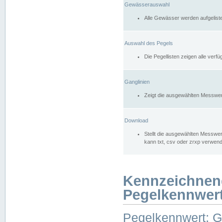
Gewässerauswahl
Alle Gewässer werden aufgelist
Auswahl des Pegels
Die Pegellisten zeigen alle ver
Ganglinien
Zeigt die ausgewählten Messwer
Download
Stellt die ausgewählten Messwer
kann txt, csv oder zrxp verwen
Kennzeichnen
Pegelkennwer
Pegelkennwert: 