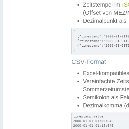
Zeitstempel im
IS
(Offset von MEZ
Dezimalpunkt als
[

  {"timestamp":"2000-01-01T0
  {"timestamp":"2000-01-01T0
  {"timestamp":"2000-01-01T0
]
CSV-Format
Excel-kompatibles
Vereinfachte Zeit
Sommerzeitumstel
Semikolon als Fel
Dezimalkomma (de
timestamp;value

2000-01-01 01:00;646

2000-01-01 01:15;646
