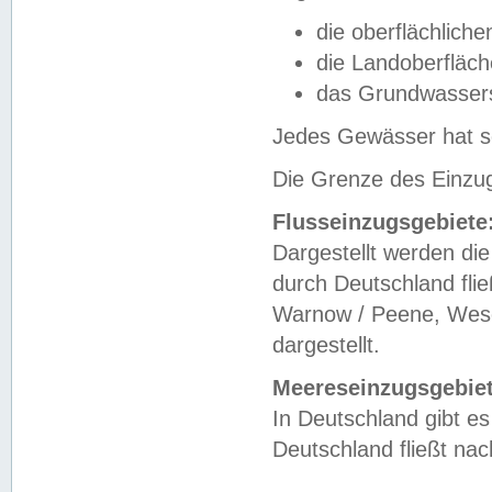
die oberflächlich
die Landoberfläc
das Grundwasser
Jedes Gewässer hat se
Die Grenze des Einzug
Flusseinzugsgebiete
Dargestellt werden die
durch Deutschland fli
Warnow / Peene, Weser
dargestellt.
Meereseinzugsgebiet
In Deutschland gibt 
Deutschland fließt n