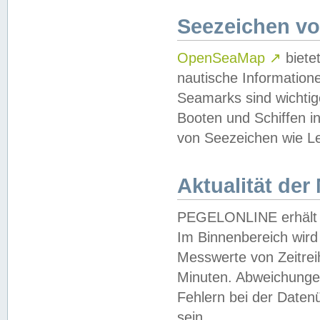
Seezeichen v
OpenSeaMap
↗
biete
nautische Information
Seamarks sind wichtig
Booten und Schiffen i
von Seezeichen wie Le
Aktualität der
PEGELONLINE erhält u
Im Binnenbereich wird 
Messwerte von Zeitreih
Minuten. Abweichungen
Fehlern bei der Daten
sein.