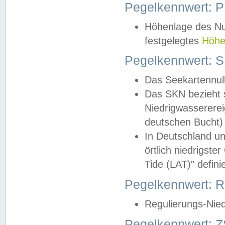
Pegelkennwert: 
Höhenlage des Nul
festgelegtes
Höhe
Pegelkennwert: 
Das Seekartennull
Das SKN bezieht s
Niedrigwassererei
deutschen Bucht) 
In Deutschland un
örtlich niedrigst
Tide (LAT)" definie
Pegelkennwert:
Regulierungs-Nie
Pegelkennwert: Z