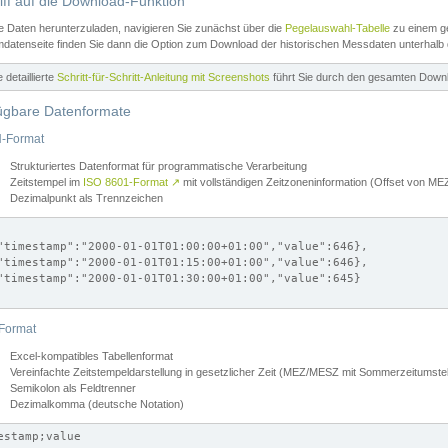
iff auf die Download-Funktion
e Daten herunterzuladen, navigieren Sie zunächst über die
Pegelauswahl-Tabelle
zu einem ge
datenseite finden Sie dann die Option zum Download der historischen Messdaten unterhalb
ne detaillierte
Schritt-für-Schritt-Anleitung mit Screenshots
führt Sie durch den gesamten Down
ügbare Datenformate
-Format
Strukturiertes Datenformat für programmatische Verarbeitung
Zeitstempel im
ISO 8601-Format
↗
mit vollständigen Zeitzoneninformation (Offset von 
Dezimalpunkt als Trennzeichen
"timestamp":"2000-01-01T01:00:00+01:00","value":646},

"timestamp":"2000-01-01T01:15:00+01:00","value":646},

"timestamp":"2000-01-01T01:30:00+01:00","value":645}

Format
Excel-kompatibles Tabellenformat
Vereinfachte Zeitstempeldarstellung in gesetzlicher Zeit (MEZ/MESZ mit Sommerzeitumstel
Semikolon als Feldtrenner
Dezimalkomma (deutsche Notation)
estamp;value
