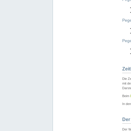
Pege
Peg
Zei
Die Ze
mit d
Darst
Beim
In de
Der
Der W