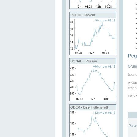
RHEIN - Koblenz
Peg
DONAU - Passau
Grund
über 
Ist Ja
ersche
Die Ze
ODER - Eisenhüttenstadt
Para