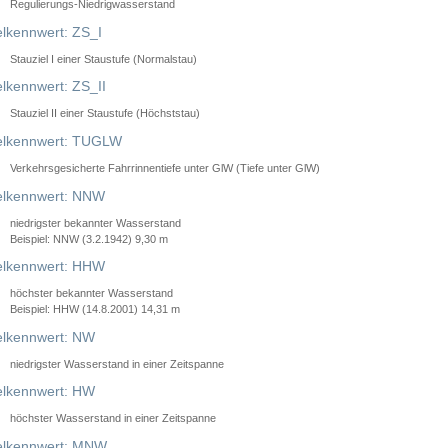
Regulierungs-Niedrigwasserstand
lkennwert: ZS_I
Stauziel I einer Staustufe (Normalstau)
lkennwert: ZS_II
Stauziel II einer Staustufe (Höchststau)
elkennwert: TUGLW
Verkehrsgesicherte Fahrrinnentiefe unter GlW (Tiefe unter GlW)
lkennwert: NNW
niedrigster bekannter Wasserstand
Beispiel: NNW (3.2.1942) 9,30 m
lkennwert: HHW
höchster bekannter Wasserstand
Beispiel: HHW (14.8.2001) 14,31 m
lkennwert: NW
niedrigster Wasserstand in einer Zeitspanne
lkennwert: HW
höchster Wasserstand in einer Zeitspanne
elkennwert: MNW