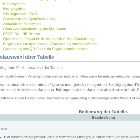
Höhensysteme
Einzugsgebiete
24h Regenradar DWD
Seezeichen von OpenSeaMap.org
Aktualität der Messwerte
Grenzwertüberschreitung der Messwerte
PEGELONLINE-Dienste
Open Source Projekt für die interaktive Online Visualisierung
Projektarbeit zur dynamischen Visualisierung von Messwerten
Generierung von QR-Codes für Pegelstammdatenseiten
elauswahl über Tabelle
legende Funktionsweise der Tabelle
die Tabelle können Pegel gefunden werden und deren Messwerte heruntergeladen oder visuali
vascript deaktiviert oder nicht verfügbar so muss jede Änderung mit der Bestätigung des "Filt
int nur bei deaktiviertem Javascript. Bei eingeschaltetem Javascript aktualisieren sich alle 
itstempel in den Dateien beim Download liegen ganzjährig in mitteleuropäischer Winterzeit vo
Bedienung der Tabelle:
Beschreibung
meter
Hier besteht die Möglichkeit, die auszuwertende Messgröße einzustellen. Bei einer Ände