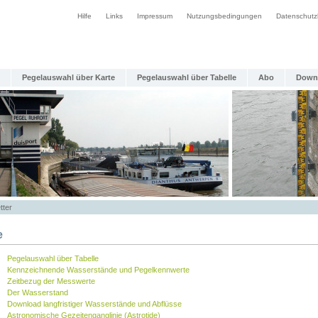
Hilfe
Links
Impressum
Nutzungsbedingungen
Datenschutz
Pegelauswahl über Karte
Pegelauswahl über Tabelle
Abo
Down
tter
e
Pegelauswahl über Tabelle
Kennzeichnende Wasserstände und Pegelkennwerte
Zeitbezug der Messwerte
Der Wasserstand
Download langfristiger Wasserstände und Abflüsse
Astronomische Gezeitenganglinie (Astrotide)