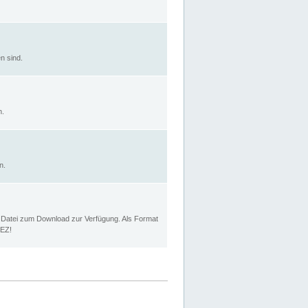
n sind.
n.
n.
p Datei zum Download zur Verfügung. Als Format
MEZ!