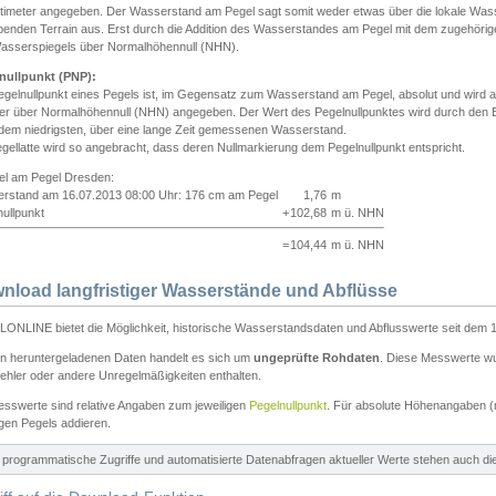
ntimeter angegeben. Der Wasserstand am Pegel sagt somit weder etwas über die lokale Wa
enden Terrain aus. Erst durch die Addition des Wasserstandes am Pegel mit dem zugehörig
asserspiegels über Normalhöhennull (NHN).
nullpunkt (PNP):
egelnullpunkt eines Pegels ist, im Gegensatz zum Wasserstand am Pegel, absolut und wir
ter über Normalhöhennull (NHN) angegeben. Der Wert des Pegelnullpunktes wird durch den Bet
 dem niedrigsten, über eine lange Zeit gemessenen Wasserstand.
gellatte wird so angebracht, dass deren Nullmarkierung dem Pegelnullpunkt entspricht.
iel am Pegel Dresden:
rstand am 16.07.2013 08:00 Uhr: 176 cm am Pegel
1,76
m
ullpunkt
+
102,68
m ü. NHN
=
104,44
m ü. NHN
nload langfristiger Wasserstände und Abflüsse
ONLINE bietet die Möglichkeit, historische Wasserstandsdaten und Abflusswerte seit dem 1
en heruntergeladenen Daten handelt es sich um
ungeprüfte Rohdaten
. Diese Messwerte wur
ehler oder andere Unregelmäßigkeiten enthalten.
esswerte sind relative Angaben zum jeweiligen
Pegelnullpunkt
. Für absolute Höhenangaben 
igen Pegels addieren.
ür programmatische Zugriffe und automatisierte Datenabfragen aktueller Werte stehen auch d