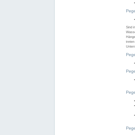
Pege
Sind 
Wasser
Hänge
treten
Unter
Pege
Pege
Pege
Pege