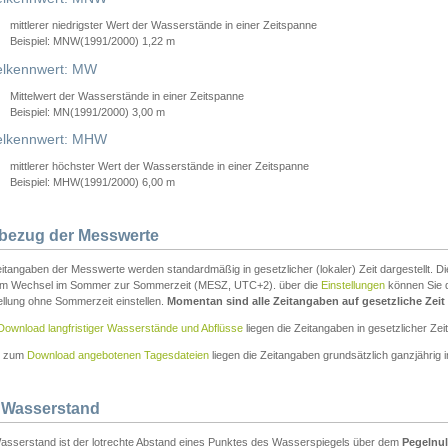
mittlerer niedrigster Wert der Wasserstände in einer Zeitspanne
Beispiel: MNW(1991/2000) 1,22 m
lkennwert: MW
Mittelwert der Wasserstände in einer Zeitspanne
Beispiel: MN(1991/2000) 3,00 m
elkennwert: MHW
mittlerer höchster Wert der Wasserstände in einer Zeitspanne
Beispiel: MHW(1991/2000) 6,00 m
tbezug der Messwerte
itangaben der Messwerte werden standardmäßig in gesetzlicher (lokaler) Zeit dargestellt. D
em Wechsel im Sommer zur Sommerzeit (MESZ, UTC+2). über die
Einstellungen
können Sie d
ellung ohne Sommerzeit einstellen.
Momentan sind alle Zeitangaben auf gesetzliche Zeit e
Download langfristiger Wasserstände und Abflüsse
liegen die Zeitangaben in gesetzlicher Zeit
n zum
Download angebotenen Tagesdateien
liegen die Zeitangaben grundsätzlich ganzjährig in
 Wasserstand
asserstand ist der lotrechte Abstand eines Punktes des Wasserspiegels über dem
Pegelnul