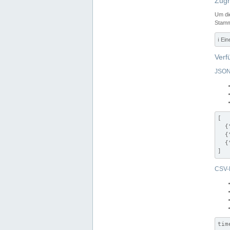
Zugr
Um di
Stamm
ℹ️ Ei
Verf
JSON
[

  {
  {
  {
]
CSV-
tim