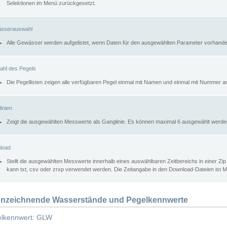
Selektionen im Menü zurückgesetzt.
sserauswahl
Alle Gewässer werden aufgelistet, wenn Daten für den ausgewählten Parameter vorhande
ahl des Pegels
Die Pegellisten zeigen alle verfügbaren Pegel einmal mit Namen und einmal mit Nummer a
inien
Zeigt die ausgewählten Messwerte als Ganglinie. Es können maximal 6 ausgewählt werde
load
Stellt die ausgewählten Messwerte innerhalb eines auswählbaren Zeitbereichs in einer Zi
kann txt, csv oder zrxp verwendet werden. Die Zeitangabe in den Download-Dateien ist 
nzeichnende Wasserstände und Pegelkennwerte
lkennwert: GLW