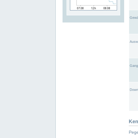
Gewä
Ausw
Gangl
Down
Ken
Pege