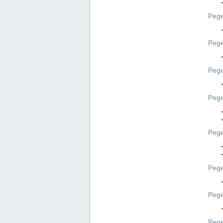
Pege
Pege
Peg
Pege
Pege
Pege
Pege
Peg