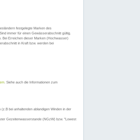
esländern festgelegte Marken des
Sind immer für einen Gewässerabschnitt gültig.
. Bei Erreichen dieser Marken (Hochwasser)
erabschnitt in Kraft bzw. werden bei
tem
. Siehe auch die Informationen zum
 (z.B bei anhaltenden ablandigen Winden in der
drigster Gezeitenwasserstande (NGzW) bzw. "Lowest