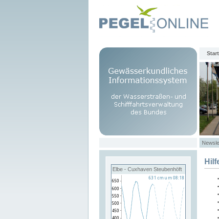
Start
Newsle
Hilf
Elbe - Cuxhaven Steubenhöft