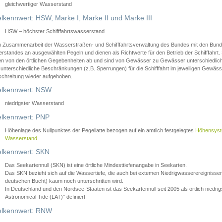
gleichwertiger Wasserstand
lkennwert: HSW, Marke I, Marke II und Marke III
HSW – höchster Schifffahrtswasserstand
in Zusammenarbeit der Wasserstraßen- und Schifffahrtsverwaltung des Bundes mit den Bund
standes an ausgewählten Pegeln und dienen als Richtwerte für den Betrieb der Schifffahrt. 
n von den örtlichen Gegebenheiten ab und sind von Gewässer zu Gewässer unterschiedlich
 unterschiedliche Beschränkungen (z.B. Sperrungen) für die Schifffahrt im jeweiligen Gewäss
schreitung wieder aufgehoben.
lkennwert: NSW
niedrigster Wasserstand
lkennwert: PNP
Höhenlage des Nullpunktes der Pegellatte bezogen auf ein amtlich festgelegtes
Höhensys
Wasserstand
.
lkennwert: SKN
Das Seekartennull (SKN) ist eine örtliche Mindesttiefenangabe in Seekarten.
Das SKN bezieht sich auf die Wassertiefe, die auch bei extemen Niedrigwasserereignissen
deutschen Bucht) kaum noch unterschritten wird.
In Deutschland und den Nordsee-Staaten ist das Seekartennull seit 2005 als örtlich nie
Astronomical Tide (LAT)" definiert.
lkennwert: RNW