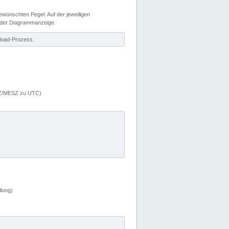
wünschten Pegel. Auf der jeweiligen
 der Diagrammanzeige.
load-Prozess.
MEZ/MESZ zu UTC)
lung)