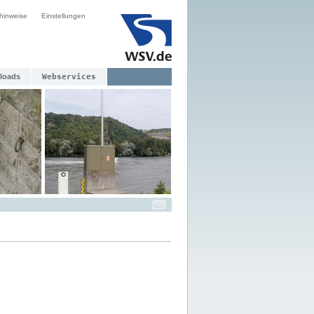
hinweise
Einstellungen
loads
Webservices