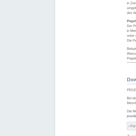
in Ze
umgeb
des W
Pegel
Der P
in Me
unter
Die Pe
Beisp
Wasse
Pegeln
Dow
PEGEL
Bei d
Messf
Die M
jeweil
ℹ️ F