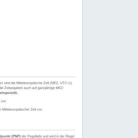
ies sind die Mitteleuropäische Zeit (MEZ, UTC+1)
ie Zeitangaben auch auf ganzjährige MEZ-
ingestellt.
 vor.
 Mitteleuropäischer Zeit vor.
lpunkt (PNP)
der Pegellatte und wird in der Regel