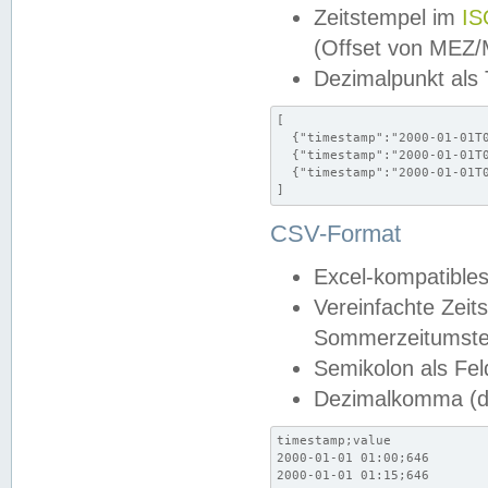
Zeitstempel im
IS
(Offset von MEZ
Dezimalpunkt als
[

  {"timestamp":"2000-01-01T0
  {"timestamp":"2000-01-01T0
  {"timestamp":"2000-01-01T0
]
CSV-Format
Excel-kompatibles
Vereinfachte Zeit
Sommerzeitumstel
Semikolon als Fel
Dezimalkomma (de
timestamp;value

2000-01-01 01:00;646

2000-01-01 01:15;646
