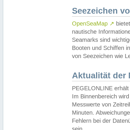
Seezeichen v
OpenSeaMap
↗
biete
nautische Information
Seamarks sind wichtig
Booten und Schiffen i
von Seezeichen wie Le
Aktualität der
PEGELONLINE erhält u
Im Binnenbereich wird 
Messwerte von Zeitreih
Minuten. Abweichungen
Fehlern bei der Daten
sein.