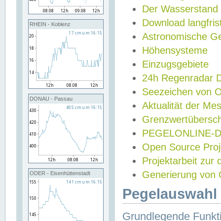
Der Wasserstand
Download langfris
RHEIN - Koblenz
Astronomische Gez
Höhensysteme
Einzugsgebiete
24h Regenradar
Seezeichen von 
DONAU - Passau
Aktualität der Me
Grenzwertübersch
PEGELONLINE-Di
Open Source Projek
Projektarbeit zur
Generierung von 
ODER - Eisenhüttenstadt
Pegelauswahl 
Grundlegende Funkti