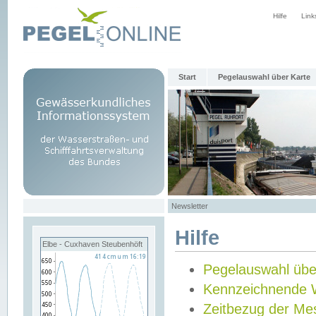
Hilfe
Link
Start
Pegelauswahl über Karte
Newsletter
Hilfe
Elbe - Cuxhaven Steubenhöft
Pegelauswahl übe
Kennzeichnende 
Zeitbezug der Me