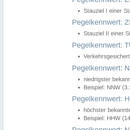
Stauziel I einer S
Pegelkennwert: Z
Stauziel II einer 
Pegelkennwert:
Verkehrsgesichert
Pegelkennwert:
niedrigster bekan
Beispiel: NNW (3
Pegelkennwert:
höchster bekannt
Beispiel: HHW (1
Pegelkennwert: 