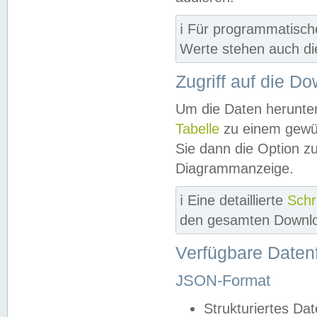
ℹ️ Für programmatisch
Werte stehen auch d
Zugriff auf die D
Um die Daten herunter
Tabelle
zu einem gewün
Sie dann die Option z
Diagrammanzeige.
ℹ️ Eine detaillierte
Schr
den gesamten Downlo
Verfügbare Daten
JSON-Format
Strukturiertes Da