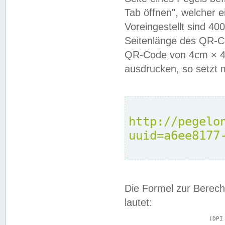
Tab öffnen", welcher 
Voreingestellt sind 4
Seitenlänge des QR-C
QR-Code von 4cm × 4c
ausdrucken, so setzt 
http://pegelo
uuid=a6ee8177
Die Formel zur Berech
lautet:
			(DPI × Druckkantenlänge in cm) ÷ 2,54 = Kantenlänge in Pixel
