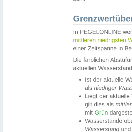
Grenzwertüber
In PEGELONLINE werde
mittleren niedrigsten
einer Zeitspanne in Be
Die farblichen Abstuf
aktuellen Wasserstand
Ist der aktuelle 
als
niedriger Was
Liegt der aktue
gilt dies als
mittle
mit
Grün
dargestel
Wasserstände obe
Wasserstand
und