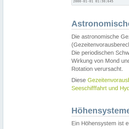
2000-01-01 01:30;645
Astronomische
Die astronomische Gez
(Gezeitenvorausberec
Die periodischen Schw
Wirkung von Mond und
Rotation verursacht.
Diese
Gezeitenvorau
Seeschifffahrt und Hy
Höhensystem
Ein Höhensystem ist e