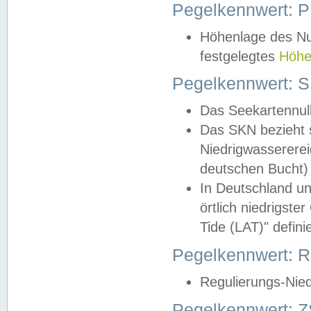
Pegelkennwert: 
Höhenlage des Nul
festgelegtes
Höhe
Pegelkennwert: 
Das Seekartennull
Das SKN bezieht s
Niedrigwassererei
deutschen Bucht) 
In Deutschland un
örtlich niedrigst
Tide (LAT)" definie
Pegelkennwert:
Regulierungs-Nie
Pegelkennwert: Z