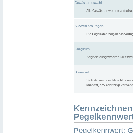
Gewässerauswahl
Alle Gewässer werden aufgelist
Auswahl des Pegels
Die Pegellisten zeigen alle ver
Ganglinien
Zeigt die ausgewählten Messwer
Download
Stellt die ausgewählten Messwer
kann txt, csv oder zrxp verwen
Kennzeichnen
Pegelkennwer
Pegelkennwert: 