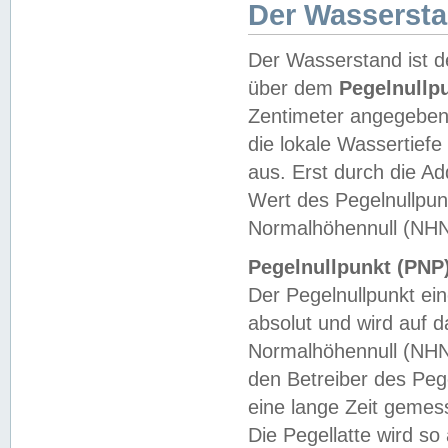
Der Wasserst
Der Wasserstand ist d
über dem
Pegelnullp
Zentimeter angegeben
die lokale Wassertie
aus. Erst durch die A
Wert des Pegelnullpun
Normalhöhennull (NHN
Pegelnullpunkt (PNP)
Der Pegelnullpunkt ei
absolut und wird auf
Normalhöhennull (NHN
den Betreiber des Pege
eine lange Zeit geme
Die Pegellatte wird s