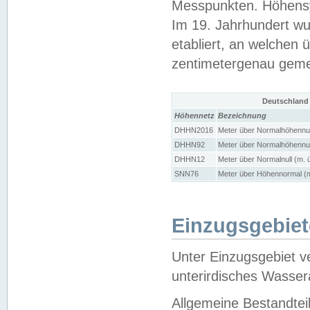
Messpunkten. Höhensy
Im 19. Jahrhundert wu
etabliert, an welchen 
zentimetergenau gem
Deutschland
Höhennetz
Bezeichnung
DHHN2016
Meter über Normalhöhennul
DHHN92
Meter über Normalhöhennul
DHHN12
Meter über Normalnull (m. 
SNN76
Meter über Höhennormal (m
Einzugsgebiet
Unter Einzugsgebiet v
unterirdisches Wasser
Allgemeine Bestandtei