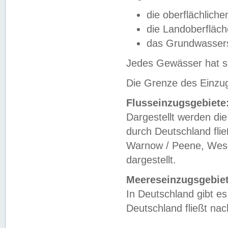
die oberflächlich
die Landoberfläc
das Grundwasser
Jedes Gewässer hat se
Die Grenze des Einzug
Flusseinzugsgebiete
Dargestellt werden die
durch Deutschland fli
Warnow / Peene, Weser
dargestellt.
Meereseinzugsgebiet
In Deutschland gibt 
Deutschland fließt n