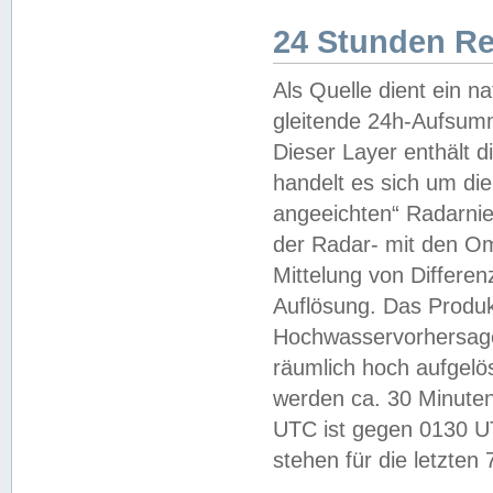
24 Stunden R
Als Quelle dient ein n
gleitende 24h-Aufsum
Dieser Layer enthält
handelt es sich um di
angeeichten“ Radarnie
der Radar- mit den O
Mittelung von Differe
Auflösung. Das Produk
Hochwasservorhersagez
räumlich hoch aufgelö
werden ca. 30 Minuten
UTC ist gegen 0130 UTC
stehen für die letzten