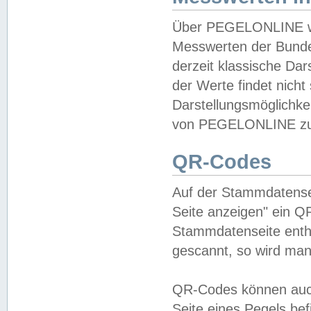
Über PEGELONLINE wer
Messwerten der Bundes
derzeit klassische Da
der Werte findet nicht 
Darstellungsmöglichkei
von PEGELONLINE zu 
QR-Codes
Auf der Stammdatensei
Seite anzeigen" ein Q
Stammdatenseite enthä
gescannt, so wird man
QR-Codes können auc
Seite eines Pegels be