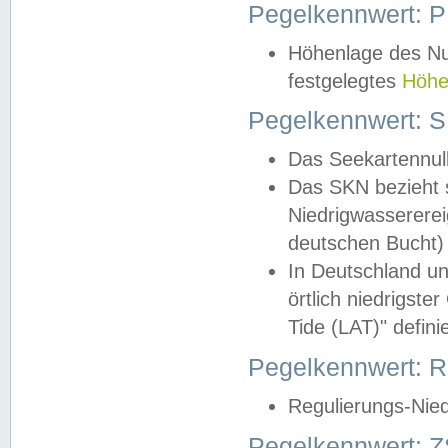
Pegelkennwert: 
Höhenlage des Nul
festgelegtes
Höhe
Pegelkennwert: 
Das Seekartennull
Das SKN bezieht s
Niedrigwassererei
deutschen Bucht) 
In Deutschland un
örtlich niedrigst
Tide (LAT)" definie
Pegelkennwert:
Regulierungs-Nie
Pegelkennwert: Z