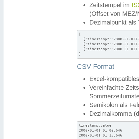
Zeitstempel im
IS
(Offset von MEZ
Dezimalpunkt als
[

  {"timestamp":"2000-01-01T0
  {"timestamp":"2000-01-01T0
  {"timestamp":"2000-01-01T0
]
CSV-Format
Excel-kompatibles
Vereinfachte Zeit
Sommerzeitumstel
Semikolon als Fel
Dezimalkomma (de
timestamp;value

2000-01-01 01:00;646

2000-01-01 01:15;646
