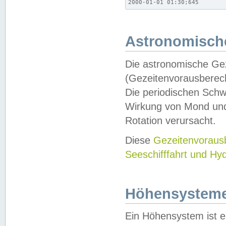
2000-01-01 01:30;645
Astronomische
Die astronomische Gez
(Gezeitenvorausberec
Die periodischen Schw
Wirkung von Mond und
Rotation verursacht.
Diese
Gezeitenvorau
Seeschifffahrt und Hy
Höhensystem
Ein Höhensystem ist e