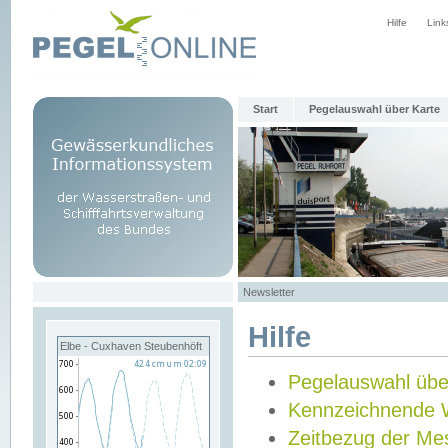
Hilfe
Link
Start
Pegelauswahl über Karte
Newsletter
Hilfe
Elbe - Cuxhaven Steubenhöft
Pegelauswahl übe
Kennzeichnende 
Zeitbezug der Me