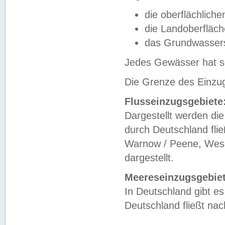
die oberflächlich
die Landoberfläc
das Grundwasser
Jedes Gewässer hat se
Die Grenze des Einzug
Flusseinzugsgebiete
Dargestellt werden die
durch Deutschland fli
Warnow / Peene, Weser
dargestellt.
Meereseinzugsgebiet
In Deutschland gibt 
Deutschland fließt n