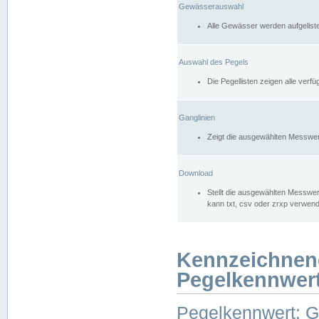
Gewässerauswahl
Alle Gewässer werden aufgelist
Auswahl des Pegels
Die Pegellisten zeigen alle ver
Ganglinien
Zeigt die ausgewählten Messwer
Download
Stellt die ausgewählten Messwer
kann txt, csv oder zrxp verwen
Kennzeichnen
Pegelkennwer
Pegelkennwert: 