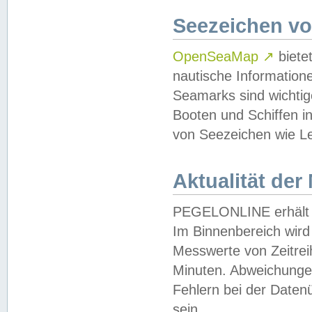
Seezeichen v
OpenSeaMap
↗
biete
nautische Information
Seamarks sind wichtig
Booten und Schiffen i
von Seezeichen wie Le
Aktualität der
PEGELONLINE erhält u
Im Binnenbereich wird 
Messwerte von Zeitreih
Minuten. Abweichungen
Fehlern bei der Daten
sein.