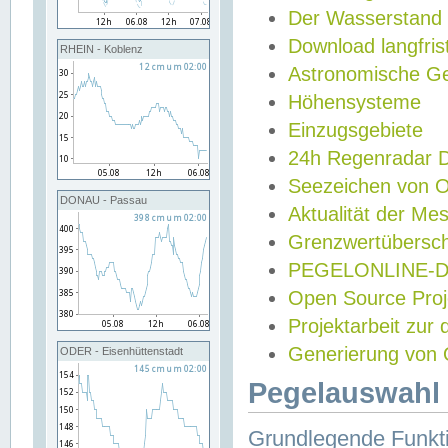
Der Wasserstand
Download langfris
RHEIN - Koblenz
Astronomische Gez
Höhensysteme
Einzugsgebiete
24h Regenradar
Seezeichen von 
DONAU - Passau
Aktualität der Me
Grenzwertübersch
PEGELONLINE-Di
Open Source Projek
Projektarbeit zur
Generierung von 
ODER - Eisenhüttenstadt
Pegelauswahl 
Grundlegende Funkti