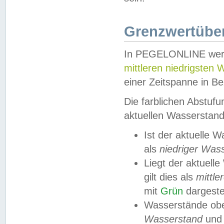
Grenzwertüber
In PEGELONLINE werde
mittleren niedrigsten
einer Zeitspanne in Be
Die farblichen Abstuf
aktuellen Wasserstand
Ist der aktuelle 
als
niedriger Was
Liegt der aktue
gilt dies als
mittle
mit
Grün
dargestel
Wasserstände obe
Wasserstand
und