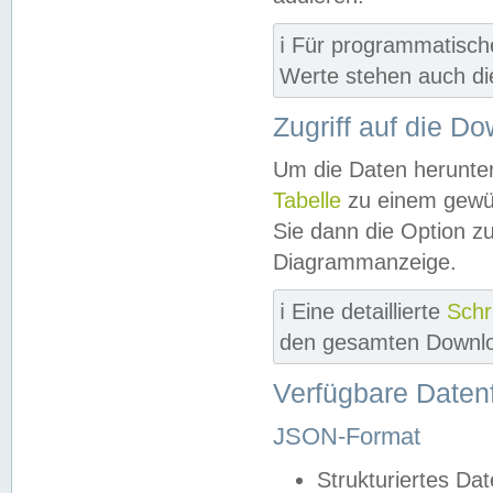
ℹ️ Für programmatisch
Werte stehen auch d
Zugriff auf die D
Um die Daten herunter
Tabelle
zu einem gewün
Sie dann die Option z
Diagrammanzeige.
ℹ️ Eine detaillierte
Schr
den gesamten Downlo
Verfügbare Daten
JSON-Format
Strukturiertes Da