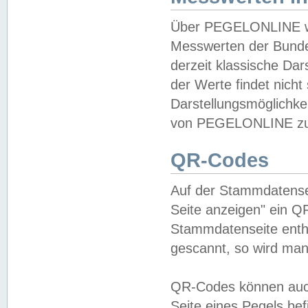
Über PEGELONLINE wer
Messwerten der Bundes
derzeit klassische Da
der Werte findet nicht 
Darstellungsmöglichkei
von PEGELONLINE zu 
QR-Codes
Auf der Stammdatensei
Seite anzeigen" ein Q
Stammdatenseite enthä
gescannt, so wird man
QR-Codes können auc
Seite eines Pegels be