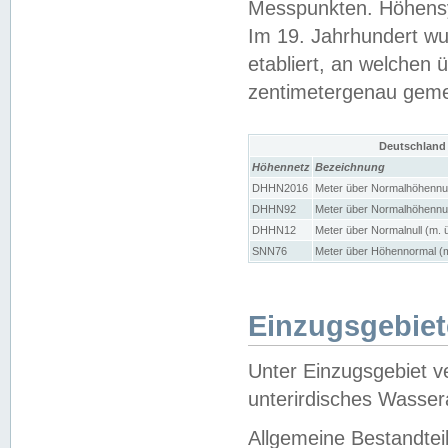
Messpunkten. Höhensy
Im 19. Jahrhundert wu
etabliert, an welchen 
zentimetergenau gem
Deutschland
Höhennetz
Bezeichnung
DHHN2016
Meter über Normalhöhennul
DHHN92
Meter über Normalhöhennul
DHHN12
Meter über Normalnull (m. 
SNN76
Meter über Höhennormal (m
Einzugsgebiet
Unter Einzugsgebiet v
unterirdisches Wasser
Allgemeine Bestandtei