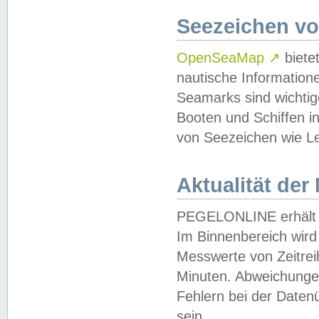
Seezeichen v
OpenSeaMap
↗
biete
nautische Information
Seamarks sind wichtig
Booten und Schiffen i
von Seezeichen wie Le
Aktualität der
PEGELONLINE erhält u
Im Binnenbereich wird 
Messwerte von Zeitreih
Minuten. Abweichungen
Fehlern bei der Daten
sein.