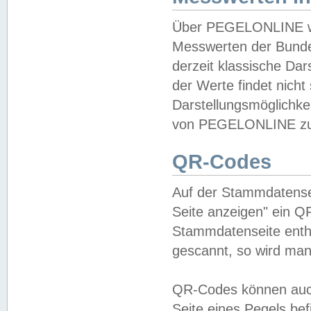
Über PEGELONLINE wer
Messwerten der Bundes
derzeit klassische Da
der Werte findet nicht 
Darstellungsmöglichkei
von PEGELONLINE zu 
QR-Codes
Auf der Stammdatensei
Seite anzeigen" ein Q
Stammdatenseite enthä
gescannt, so wird man
QR-Codes können auc
Seite eines Pegels be