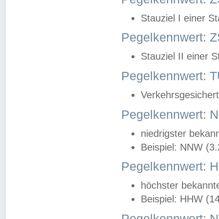
Stauziel I einer S
Pegelkennwert: Z
Stauziel II einer 
Pegelkennwert:
Verkehrsgesichert
Pegelkennwert:
niedrigster bekan
Beispiel: NNW (3
Pegelkennwert:
höchster bekannt
Beispiel: HHW (1
Pegelkennwert: 