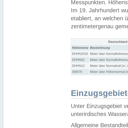
Messpunkten. Höhensy
Im 19. Jahrhundert wu
etabliert, an welchen 
zentimetergenau gem
Deutschland
Höhennetz
Bezeichnung
DHHN2016
Meter über Normalhöhennul
DHHN92
Meter über Normalhöhennul
DHHN12
Meter über Normalnull (m. 
SNN76
Meter über Höhennormal (m
Einzugsgebiet
Unter Einzugsgebiet v
unterirdisches Wasser
Allgemeine Bestandtei