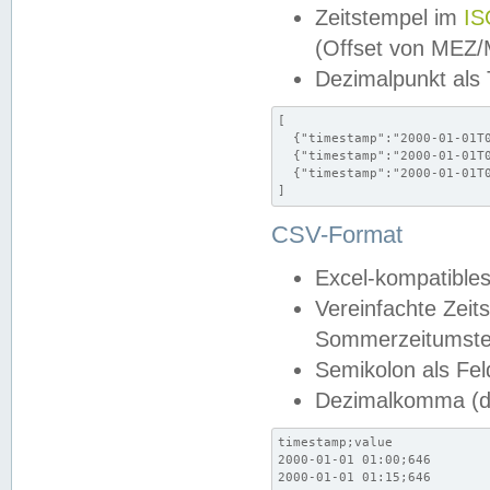
Zeitstempel im
IS
(Offset von MEZ
Dezimalpunkt als
[

  {"timestamp":"2000-01-01T0
  {"timestamp":"2000-01-01T0
  {"timestamp":"2000-01-01T0
]
CSV-Format
Excel-kompatibles
Vereinfachte Zeit
Sommerzeitumstel
Semikolon als Fel
Dezimalkomma (de
timestamp;value

2000-01-01 01:00;646

2000-01-01 01:15;646
