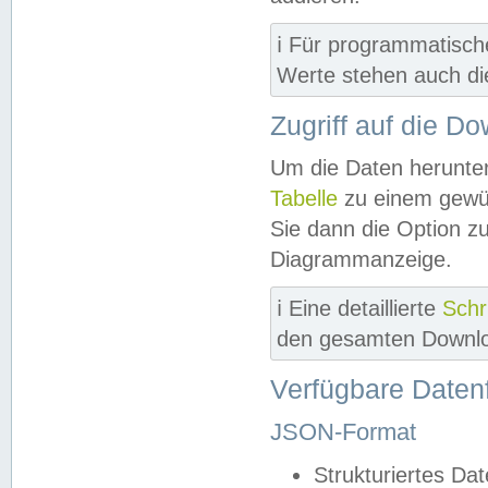
ℹ️ Für programmatisch
Werte stehen auch d
Zugriff auf die D
Um die Daten herunter
Tabelle
zu einem gewün
Sie dann die Option z
Diagrammanzeige.
ℹ️ Eine detaillierte
Schr
den gesamten Downlo
Verfügbare Daten
JSON-Format
Strukturiertes Da