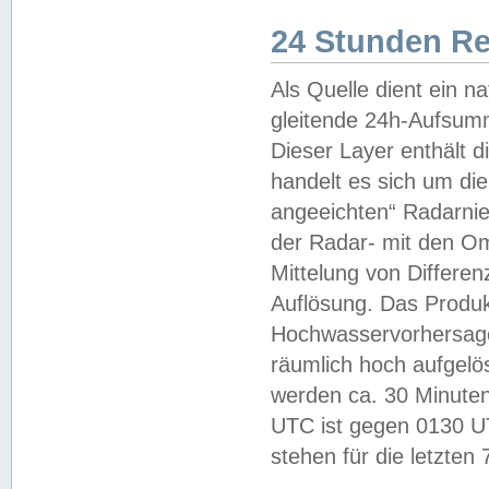
24 Stunden R
Als Quelle dient ein n
gleitende 24h-Aufsum
Dieser Layer enthält
handelt es sich um di
angeeichten“ Radarnie
der Radar- mit den O
Mittelung von Differe
Auflösung. Das Produk
Hochwasservorhersagez
räumlich hoch aufgelö
werden ca. 30 Minuten
UTC ist gegen 0130 UTC
stehen für die letzten