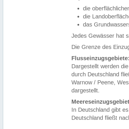
die oberflächlich
die Landoberfläc
das Grundwasser
Jedes Gewässer hat se
Die Grenze des Einzug
Flusseinzugsgebiete
Dargestellt werden die
durch Deutschland fli
Warnow / Peene, Weser
dargestellt.
Meereseinzugsgebiet
In Deutschland gibt 
Deutschland fließt n