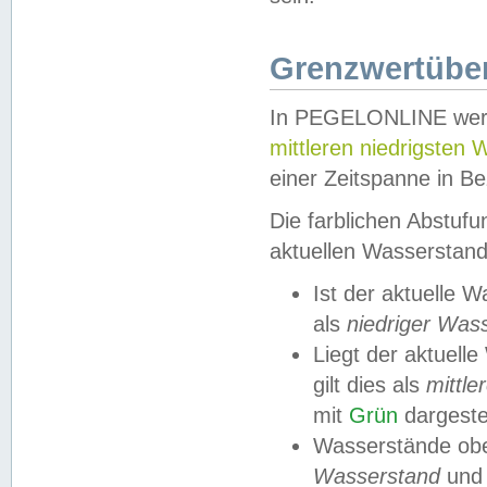
Grenzwertüber
In PEGELONLINE werde
mittleren niedrigsten
einer Zeitspanne in Be
Die farblichen Abstuf
aktuellen Wasserstand
Ist der aktuelle 
als
niedriger Was
Liegt der aktue
gilt dies als
mittle
mit
Grün
dargestel
Wasserstände obe
Wasserstand
und