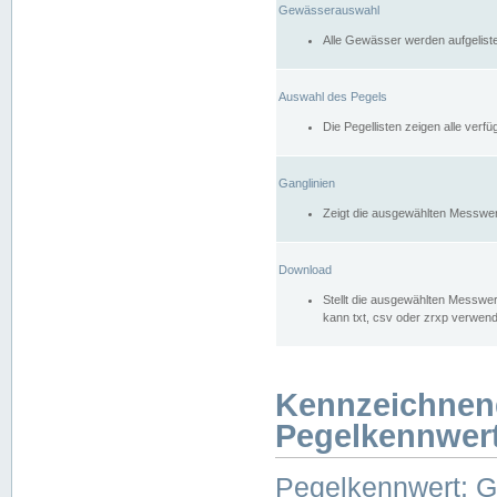
Gewässerauswahl
Alle Gewässer werden aufgelist
Auswahl des Pegels
Die Pegellisten zeigen alle ver
Ganglinien
Zeigt die ausgewählten Messwer
Download
Stellt die ausgewählten Messwer
kann txt, csv oder zrxp verwen
Kennzeichnen
Pegelkennwer
Pegelkennwert: 