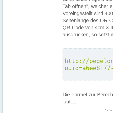
Tab öffnen", welcher 
Voreingestellt sind 4
Seitenlänge des QR-C
QR-Code von 4cm × 4c
ausdrucken, so setzt 
http://pegelo
uuid=a6ee8177
Die Formel zur Berech
lautet:
			(DPI × Druckkantenlänge in cm) ÷ 2,54 = Kantenlänge in Pixel
