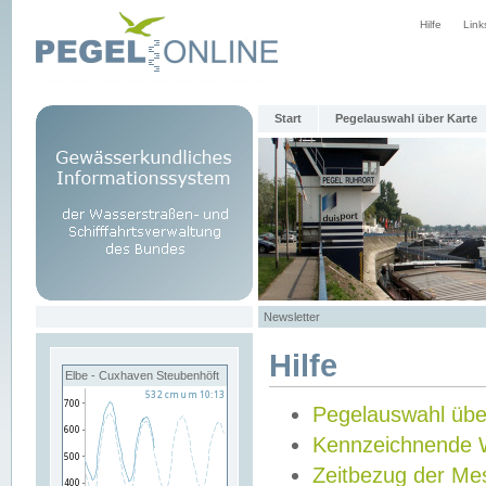
Hilfe
Link
Start
Pegelauswahl über Karte
Newsletter
Hilfe
Elbe - Cuxhaven Steubenhöft
Pegelauswahl übe
Kennzeichnende 
Zeitbezug der Me