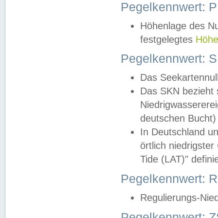
Pegelkennwert: 
Höhenlage des Nul
festgelegtes
Höhe
Pegelkennwert: 
Das Seekartennull
Das SKN bezieht s
Niedrigwassererei
deutschen Bucht) 
In Deutschland un
örtlich niedrigst
Tide (LAT)" definie
Pegelkennwert:
Regulierungs-Nie
Pegelkennwert: Z