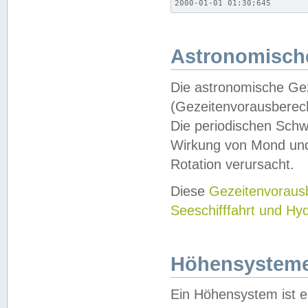
2000-01-01 01:30;645
Astronomische
Die astronomische Gez
(Gezeitenvorausberec
Die periodischen Schw
Wirkung von Mond und
Rotation verursacht.
Diese
Gezeitenvorau
Seeschifffahrt und Hy
Höhensystem
Ein Höhensystem ist e