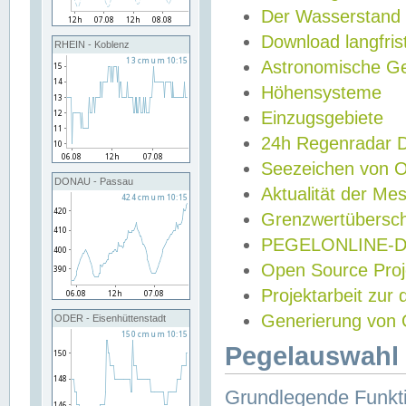
Der Wasserstand
Download langfris
RHEIN - Koblenz
Astronomische Gez
Höhensysteme
Einzugsgebiete
24h Regenradar
Seezeichen von 
DONAU - Passau
Aktualität der Me
Grenzwertübersch
PEGELONLINE-Di
Open Source Projek
Projektarbeit zur
Generierung von 
ODER - Eisenhüttenstadt
Pegelauswahl 
Grundlegende Funkti