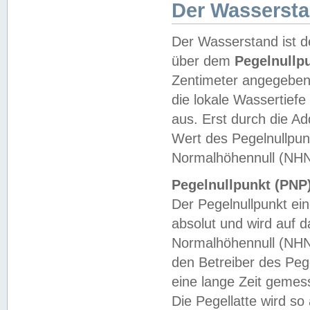
Der Wasserst
Der Wasserstand ist d
über dem
Pegelnullp
Zentimeter angegeben
die lokale Wassertie
aus. Erst durch die A
Wert des Pegelnullpun
Normalhöhennull (NHN
Pegelnullpunkt (PNP)
Der Pegelnullpunkt ei
absolut und wird auf
Normalhöhennull (NHN
den Betreiber des Pege
eine lange Zeit geme
Die Pegellatte wird s