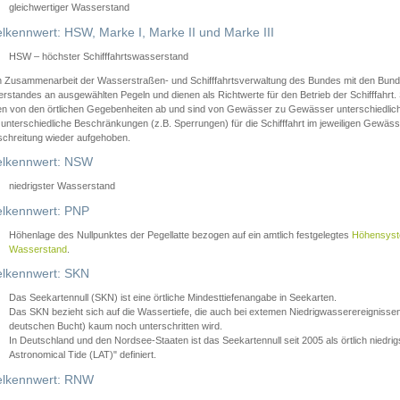
gleichwertiger Wasserstand
lkennwert: HSW, Marke I, Marke II und Marke III
HSW – höchster Schifffahrtswasserstand
in Zusammenarbeit der Wasserstraßen- und Schifffahrtsverwaltung des Bundes mit den Bund
standes an ausgewählten Pegeln und dienen als Richtwerte für den Betrieb der Schifffahrt. 
n von den örtlichen Gegebenheiten ab und sind von Gewässer zu Gewässer unterschiedlich
 unterschiedliche Beschränkungen (z.B. Sperrungen) für die Schifffahrt im jeweiligen Gewäss
schreitung wieder aufgehoben.
lkennwert: NSW
niedrigster Wasserstand
lkennwert: PNP
Höhenlage des Nullpunktes der Pegellatte bezogen auf ein amtlich festgelegtes
Höhensys
Wasserstand
.
lkennwert: SKN
Das Seekartennull (SKN) ist eine örtliche Mindesttiefenangabe in Seekarten.
Das SKN bezieht sich auf die Wassertiefe, die auch bei extemen Niedrigwasserereignissen
deutschen Bucht) kaum noch unterschritten wird.
In Deutschland und den Nordsee-Staaten ist das Seekartennull seit 2005 als örtlich nie
Astronomical Tide (LAT)" definiert.
lkennwert: RNW