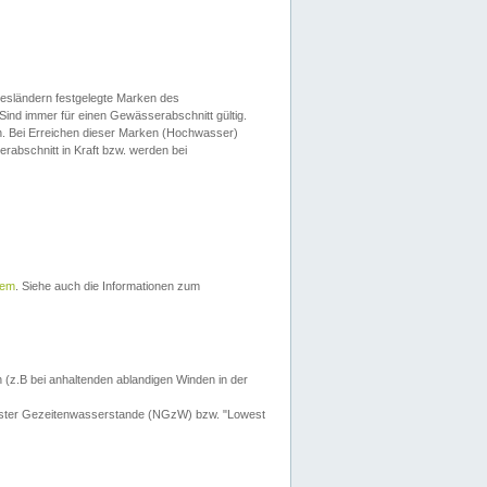
esländern festgelegte Marken des
Sind immer für einen Gewässerabschnitt gültig.
. Bei Erreichen dieser Marken (Hochwasser)
erabschnitt in Kraft bzw. werden bei
tem
. Siehe auch die Informationen zum
 (z.B bei anhaltenden ablandigen Winden in der
drigster Gezeitenwasserstande (NGzW) bzw. "Lowest