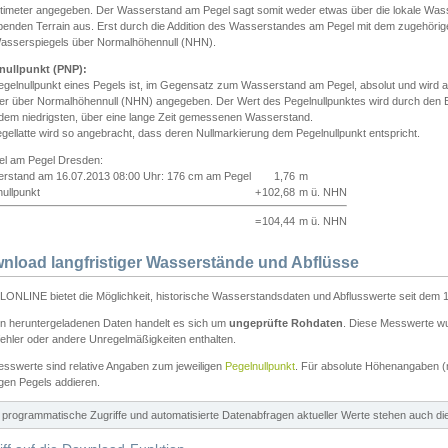
ntimeter angegeben. Der Wasserstand am Pegel sagt somit weder etwas über die lokale Wa
enden Terrain aus. Erst durch die Addition des Wasserstandes am Pegel mit dem zugehörig
asserspiegels über Normalhöhennull (NHN).
nullpunkt (PNP):
egelnullpunkt eines Pegels ist, im Gegensatz zum Wasserstand am Pegel, absolut und wir
ter über Normalhöhennull (NHN) angegeben. Der Wert des Pegelnullpunktes wird durch den Bet
 dem niedrigsten, über eine lange Zeit gemessenen Wasserstand.
gellatte wird so angebracht, dass deren Nullmarkierung dem Pegelnullpunkt entspricht.
iel am Pegel Dresden:
rstand am 16.07.2013 08:00 Uhr: 176 cm am Pegel
1,76
m
ullpunkt
+
102,68
m ü. NHN
=
104,44
m ü. NHN
nload langfristiger Wasserstände und Abflüsse
ONLINE bietet die Möglichkeit, historische Wasserstandsdaten und Abflusswerte seit dem 1
en heruntergeladenen Daten handelt es sich um
ungeprüfte Rohdaten
. Diese Messwerte wur
ehler oder andere Unregelmäßigkeiten enthalten.
esswerte sind relative Angaben zum jeweiligen
Pegelnullpunkt
. Für absolute Höhenangaben 
igen Pegels addieren.
ür programmatische Zugriffe und automatisierte Datenabfragen aktueller Werte stehen auch d