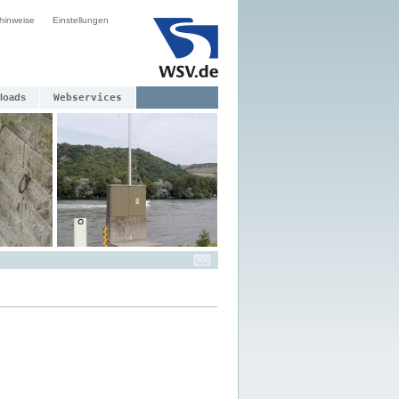
hinweise
Einstellungen
loads
Webservices