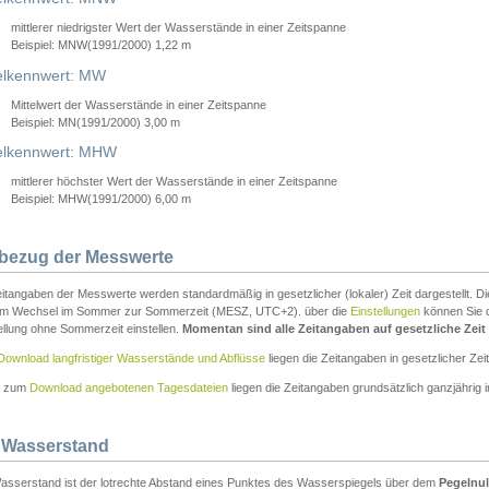
mittlerer niedrigster Wert der Wasserstände in einer Zeitspanne
Beispiel: MNW(1991/2000) 1,22 m
lkennwert: MW
Mittelwert der Wasserstände in einer Zeitspanne
Beispiel: MN(1991/2000) 3,00 m
elkennwert: MHW
mittlerer höchster Wert der Wasserstände in einer Zeitspanne
Beispiel: MHW(1991/2000) 6,00 m
tbezug der Messwerte
itangaben der Messwerte werden standardmäßig in gesetzlicher (lokaler) Zeit dargestellt. D
em Wechsel im Sommer zur Sommerzeit (MESZ, UTC+2). über die
Einstellungen
können Sie d
ellung ohne Sommerzeit einstellen.
Momentan sind alle Zeitangaben auf gesetzliche Zeit e
Download langfristiger Wasserstände und Abflüsse
liegen die Zeitangaben in gesetzlicher Zeit
n zum
Download angebotenen Tagesdateien
liegen die Zeitangaben grundsätzlich ganzjährig in
 Wasserstand
asserstand ist der lotrechte Abstand eines Punktes des Wasserspiegels über dem
Pegelnul