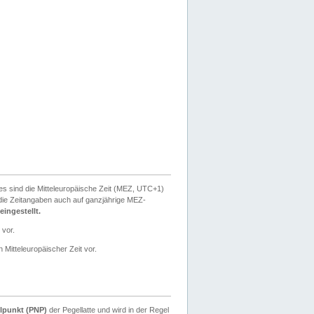
ies sind die Mitteleuropäische Zeit (MEZ, UTC+1)
ie Zeitangaben auch auf ganzjährige MEZ-
ingestellt.
 vor.
 Mitteleuropäischer Zeit vor.
lpunkt (PNP)
der Pegellatte und wird in der Regel