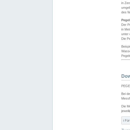
in Ze
umgeb
des W
Pegel
Der P
in Me
unter
Die Pe
Beisp
Wasse
Pegeln
Dow
PEGEL
Bei d
Messf
Die M
jeweil
ℹ️ F