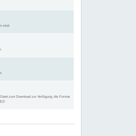
n sind.
n.
n.
p Datei zum Download zur Verfügung. Als Format
MEZ!