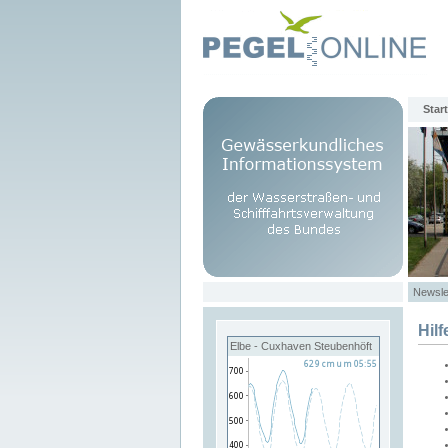
Start
Newsle
Hilf
Elbe - Cuxhaven Steubenhöft