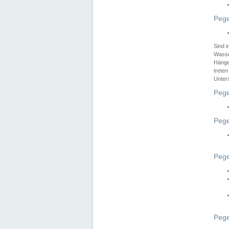
Pege
Sind 
Wasser
Hänge
treten
Unter
Pege
Pege
Pege
Pege