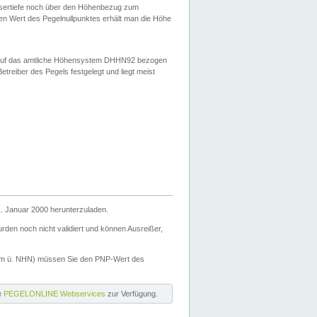
ssertiefe noch über den Höhenbezug zum
en Wert des Pegelnullpunktes erhält man die Höhe
d auf das amtliche Höhensystem DHHN92 bezogen
reiber des Pegels festgelegt und liegt meist
. Januar 2000 herunterzuladen.
den noch nicht validiert und können Ausreißer,
(m ü. NHN) müssen Sie den PNP-Wert des
ie
PEGELONLINE Webservices
zur Verfügung.