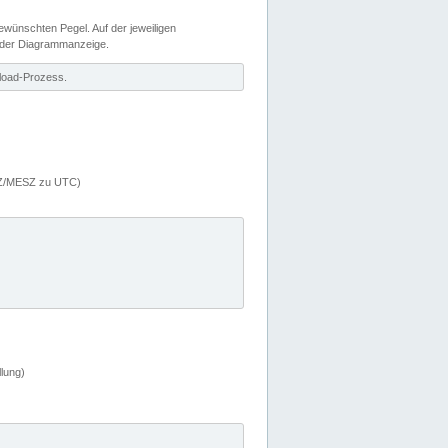
wünschten Pegel. Auf der jeweiligen
 der Diagrammanzeige.
load-Prozess.
MEZ/MESZ zu UTC)
lung)