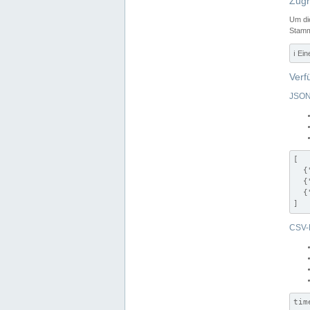
Zugr
Um di
Stamm
ℹ️ Ei
Verf
JSON
[

  {
  {
  {
]
CSV-
tim