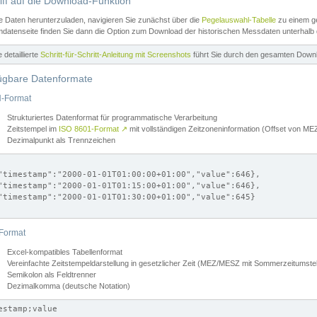
iff auf die Download-Funktion
e Daten herunterzuladen, navigieren Sie zunächst über die
Pegelauswahl-Tabelle
zu einem ge
datenseite finden Sie dann die Option zum Download der historischen Messdaten unterhalb
ne detaillierte
Schritt-für-Schritt-Anleitung mit Screenshots
führt Sie durch den gesamten Down
ügbare Datenformate
-Format
Strukturiertes Datenformat für programmatische Verarbeitung
Zeitstempel im
ISO 8601-Format
↗
mit vollständigen Zeitzoneninformation (Offset von 
Dezimalpunkt als Trennzeichen
"timestamp":"2000-01-01T01:00:00+01:00","value":646},

"timestamp":"2000-01-01T01:15:00+01:00","value":646},

"timestamp":"2000-01-01T01:30:00+01:00","value":645}

Format
Excel-kompatibles Tabellenformat
Vereinfachte Zeitstempeldarstellung in gesetzlicher Zeit (MEZ/MESZ mit Sommerzeitumstel
Semikolon als Feldtrenner
Dezimalkomma (deutsche Notation)
estamp;value
