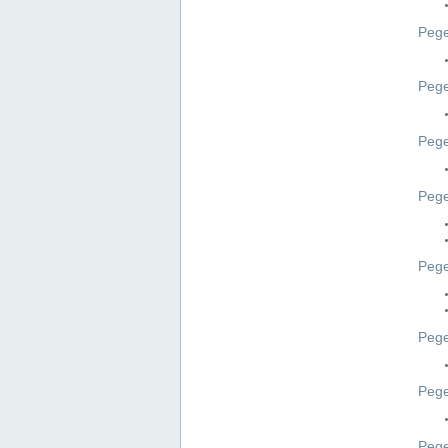
Pege
Pege
Peg
Pege
Pege
Pege
Pege
Peg