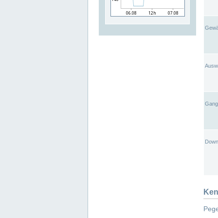
Gewä
Ausw
Gangl
Down
Ken
Pege