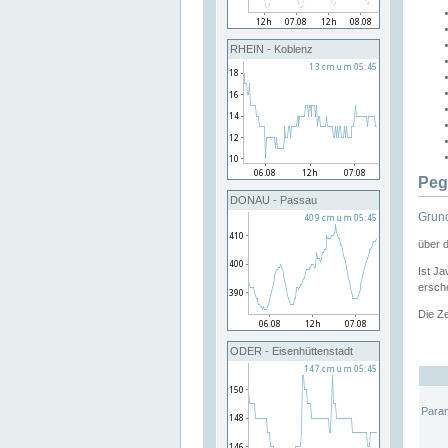
RHEIN - Koblenz
Peg
DONAU - Passau
Grund
über 
Ist Ja
ersche
Die Ze
ODER - Eisenhüttenstadt
Para