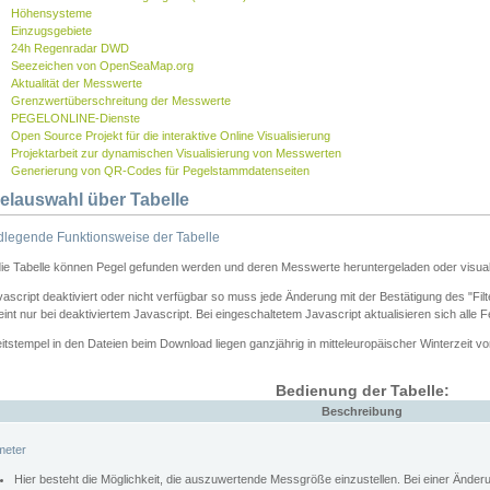
Höhensysteme
Einzugsgebiete
24h Regenradar DWD
Seezeichen von OpenSeaMap.org
Aktualität der Messwerte
Grenzwertüberschreitung der Messwerte
PEGELONLINE-Dienste
Open Source Projekt für die interaktive Online Visualisierung
Projektarbeit zur dynamischen Visualisierung von Messwerten
Generierung von QR-Codes für Pegelstammdatenseiten
elauswahl über Tabelle
legende Funktionsweise der Tabelle
die Tabelle können Pegel gefunden werden und deren Messwerte heruntergeladen oder visuali
vascript deaktiviert oder nicht verfügbar so muss jede Änderung mit der Bestätigung des "Filt
int nur bei deaktiviertem Javascript. Bei eingeschaltetem Javascript aktualisieren sich alle 
itstempel in den Dateien beim Download liegen ganzjährig in mitteleuropäischer Winterzeit vo
Bedienung der Tabelle:
Beschreibung
meter
Hier besteht die Möglichkeit, die auszuwertende Messgröße einzustellen. Bei einer Ände