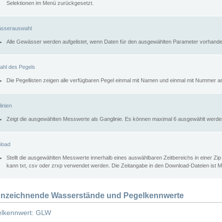
Selektionen im Menü zurückgesetzt.
sserauswahl
Alle Gewässer werden aufgelistet, wenn Daten für den ausgewählten Parameter vorhande
ahl des Pegels
Die Pegellisten zeigen alle verfügbaren Pegel einmal mit Namen und einmal mit Nummer a
inien
Zeigt die ausgewählten Messwerte als Ganglinie. Es können maximal 6 ausgewählt werde
load
Stellt die ausgewählten Messwerte innerhalb eines auswählbaren Zeitbereichs in einer Zi
kann txt, csv oder zrxp verwendet werden. Die Zeitangabe in den Download-Dateien ist 
nzeichnende Wasserstände und Pegelkennwerte
lkennwert: GLW