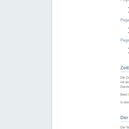
Pege
Peg
Zei
Die Ze
mit d
Darst
Beim
In de
Der
Der W