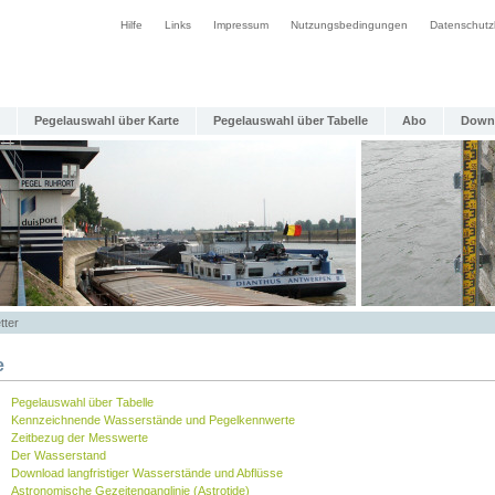
Hilfe
Links
Impressum
Nutzungsbedingungen
Datenschutz
Pegelauswahl über Karte
Pegelauswahl über Tabelle
Abo
Down
tter
e
Pegelauswahl über Tabelle
Kennzeichnende Wasserstände und Pegelkennwerte
Zeitbezug der Messwerte
Der Wasserstand
Download langfristiger Wasserstände und Abflüsse
Astronomische Gezeitenganglinie (Astrotide)