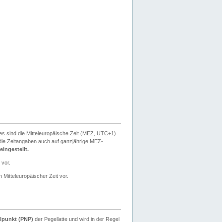
ies sind die Mitteleuropäische Zeit (MEZ, UTC+1)
ie Zeitangaben auch auf ganzjährige MEZ-
ingestellt.
 vor.
 Mitteleuropäischer Zeit vor.
lpunkt (PNP)
der Pegellatte und wird in der Regel