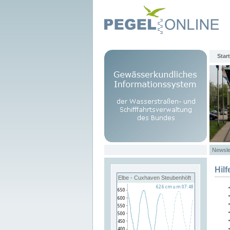
Start
Newsle
Hilf
Elbe - Cuxhaven Steubenhöft