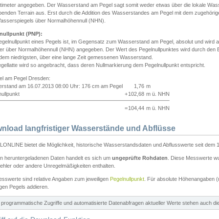
ntimeter angegeben. Der Wasserstand am Pegel sagt somit weder etwas über die lokale Wa
enden Terrain aus. Erst durch die Addition des Wasserstandes am Pegel mit dem zugehörig
asserspiegels über Normalhöhennull (NHN).
nullpunkt (PNP):
egelnullpunkt eines Pegels ist, im Gegensatz zum Wasserstand am Pegel, absolut und wir
ter über Normalhöhennull (NHN) angegeben. Der Wert des Pegelnullpunktes wird durch den Bet
 dem niedrigsten, über eine lange Zeit gemessenen Wasserstand.
gellatte wird so angebracht, dass deren Nullmarkierung dem Pegelnullpunkt entspricht.
iel am Pegel Dresden:
rstand am 16.07.2013 08:00 Uhr: 176 cm am Pegel
1,76
m
ullpunkt
+
102,68
m ü. NHN
=
104,44
m ü. NHN
nload langfristiger Wasserstände und Abflüsse
ONLINE bietet die Möglichkeit, historische Wasserstandsdaten und Abflusswerte seit dem 1
en heruntergeladenen Daten handelt es sich um
ungeprüfte Rohdaten
. Diese Messwerte wur
ehler oder andere Unregelmäßigkeiten enthalten.
esswerte sind relative Angaben zum jeweiligen
Pegelnullpunkt
. Für absolute Höhenangaben 
igen Pegels addieren.
ür programmatische Zugriffe und automatisierte Datenabfragen aktueller Werte stehen auch d