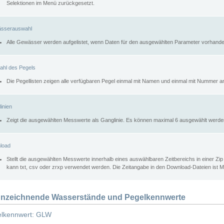
Selektionen im Menü zurückgesetzt.
sserauswahl
Alle Gewässer werden aufgelistet, wenn Daten für den ausgewählten Parameter vorhande
ahl des Pegels
Die Pegellisten zeigen alle verfügbaren Pegel einmal mit Namen und einmal mit Nummer a
inien
Zeigt die ausgewählten Messwerte als Ganglinie. Es können maximal 6 ausgewählt werde
load
Stellt die ausgewählten Messwerte innerhalb eines auswählbaren Zeitbereichs in einer Zi
kann txt, csv oder zrxp verwendet werden. Die Zeitangabe in den Download-Dateien ist 
nzeichnende Wasserstände und Pegelkennwerte
lkennwert: GLW