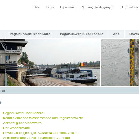
Hilfe
Links
Impressum
Nutzungsbedingungen
Datenschutz
Pegelauswahl über Karte
Pegelauswahl über Tabelle
Abo
Down
tter
e
Pegelauswahl über Tabelle
Kennzeichnende Wasserstände und Pegelkennwerte
Zeitbezug der Messwerte
Der Wasserstand
Download langfristiger Wasserstände und Abflüsse
Astronomische Gezeitenganglinie (Astrotide)