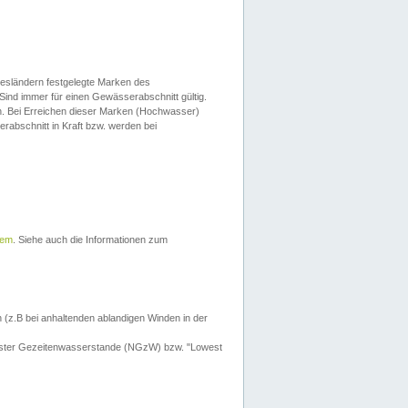
esländern festgelegte Marken des
Sind immer für einen Gewässerabschnitt gültig.
. Bei Erreichen dieser Marken (Hochwasser)
erabschnitt in Kraft bzw. werden bei
tem
. Siehe auch die Informationen zum
 (z.B bei anhaltenden ablandigen Winden in der
drigster Gezeitenwasserstande (NGzW) bzw. "Lowest