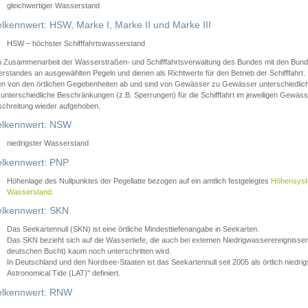
gleichwertiger Wasserstand
lkennwert: HSW, Marke I, Marke II und Marke III
HSW – höchster Schifffahrtswasserstand
in Zusammenarbeit der Wasserstraßen- und Schifffahrtsverwaltung des Bundes mit den Bund
standes an ausgewählten Pegeln und dienen als Richtwerte für den Betrieb der Schifffahrt. 
n von den örtlichen Gegebenheiten ab und sind von Gewässer zu Gewässer unterschiedlich
 unterschiedliche Beschränkungen (z.B. Sperrungen) für die Schifffahrt im jeweiligen Gewäss
schreitung wieder aufgehoben.
lkennwert: NSW
niedrigster Wasserstand
lkennwert: PNP
Höhenlage des Nullpunktes der Pegellatte bezogen auf ein amtlich festgelegtes
Höhensys
Wasserstand
.
lkennwert: SKN
Das Seekartennull (SKN) ist eine örtliche Mindesttiefenangabe in Seekarten.
Das SKN bezieht sich auf die Wassertiefe, die auch bei extemen Niedrigwasserereignissen
deutschen Bucht) kaum noch unterschritten wird.
In Deutschland und den Nordsee-Staaten ist das Seekartennull seit 2005 als örtlich nie
Astronomical Tide (LAT)" definiert.
lkennwert: RNW