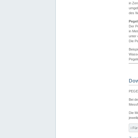
in Ze
umgeb
des W
Pegel
Der P
in Me
unter
Die Pe
Beisp
Wasse
Pegeln
Dow
PEGEL
Bei d
Messf
Die M
jeweil
ℹ️ F