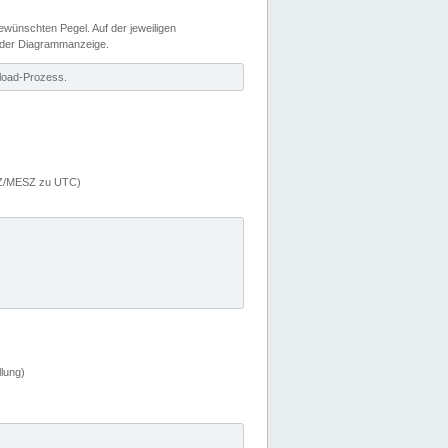
wünschten Pegel. Auf der jeweiligen
 der Diagrammanzeige.
load-Prozess.
MEZ/MESZ zu UTC)
lung)