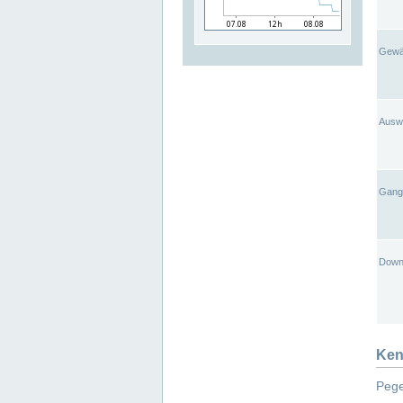
Gewä
Ausw
Gangl
Down
Ken
Pege