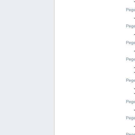
Pege
Pege
Peg
Pege
Pege
Pege
Pege
Peg