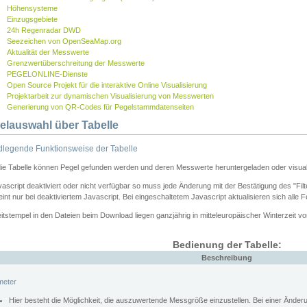
Höhensysteme
Einzugsgebiete
24h Regenradar DWD
Seezeichen von OpenSeaMap.org
Aktualität der Messwerte
Grenzwertüberschreitung der Messwerte
PEGELONLINE-Dienste
Open Source Projekt für die interaktive Online Visualisierung
Projektarbeit zur dynamischen Visualisierung von Messwerten
Generierung von QR-Codes für Pegelstammdatenseiten
elauswahl über Tabelle
legende Funktionsweise der Tabelle
die Tabelle können Pegel gefunden werden und deren Messwerte heruntergeladen oder visuali
vascript deaktiviert oder nicht verfügbar so muss jede Änderung mit der Bestätigung des "Filt
int nur bei deaktiviertem Javascript. Bei eingeschaltetem Javascript aktualisieren sich alle 
itstempel in den Dateien beim Download liegen ganzjährig in mitteleuropäischer Winterzeit vo
Bedienung der Tabelle:
Beschreibung
meter
Hier besteht die Möglichkeit, die auszuwertende Messgröße einzustellen. Bei einer Ände