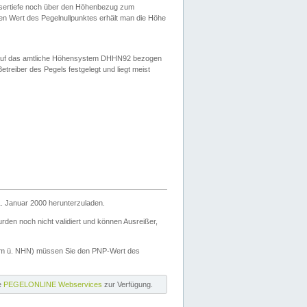
ssertiefe noch über den Höhenbezug zum
en Wert des Pegelnullpunktes erhält man die Höhe
d auf das amtliche Höhensystem DHHN92 bezogen
reiber des Pegels festgelegt und liegt meist
. Januar 2000 herunterzuladen.
den noch nicht validiert und können Ausreißer,
(m ü. NHN) müssen Sie den PNP-Wert des
ie
PEGELONLINE Webservices
zur Verfügung.