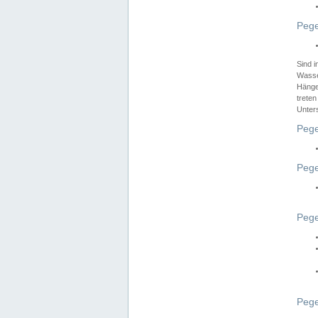
Pege
Sind 
Wasser
Hänge
treten
Unter
Pege
Pege
Pege
Pege