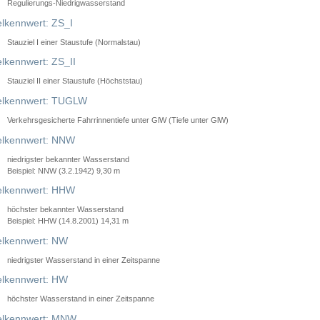
Regulierungs-Niedrigwasserstand
lkennwert: ZS_I
Stauziel I einer Staustufe (Normalstau)
lkennwert: ZS_II
Stauziel II einer Staustufe (Höchststau)
elkennwert: TUGLW
Verkehrsgesicherte Fahrrinnentiefe unter GlW (Tiefe unter GlW)
lkennwert: NNW
niedrigster bekannter Wasserstand
Beispiel: NNW (3.2.1942) 9,30 m
lkennwert: HHW
höchster bekannter Wasserstand
Beispiel: HHW (14.8.2001) 14,31 m
lkennwert: NW
niedrigster Wasserstand in einer Zeitspanne
lkennwert: HW
höchster Wasserstand in einer Zeitspanne
elkennwert: MNW