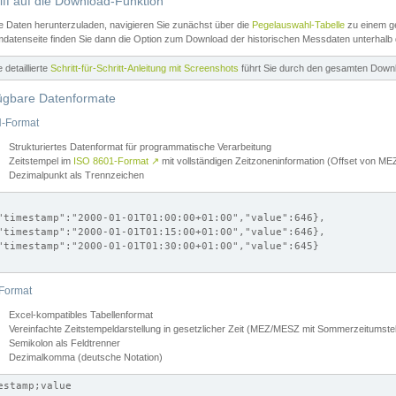
iff auf die Download-Funktion
e Daten herunterzuladen, navigieren Sie zunächst über die
Pegelauswahl-Tabelle
zu einem ge
datenseite finden Sie dann die Option zum Download der historischen Messdaten unterhalb
ne detaillierte
Schritt-für-Schritt-Anleitung mit Screenshots
führt Sie durch den gesamten Down
ügbare Datenformate
-Format
Strukturiertes Datenformat für programmatische Verarbeitung
Zeitstempel im
ISO 8601-Format
↗
mit vollständigen Zeitzoneninformation (Offset von 
Dezimalpunkt als Trennzeichen
"timestamp":"2000-01-01T01:00:00+01:00","value":646},

"timestamp":"2000-01-01T01:15:00+01:00","value":646},

"timestamp":"2000-01-01T01:30:00+01:00","value":645}

Format
Excel-kompatibles Tabellenformat
Vereinfachte Zeitstempeldarstellung in gesetzlicher Zeit (MEZ/MESZ mit Sommerzeitumstel
Semikolon als Feldtrenner
Dezimalkomma (deutsche Notation)
estamp;value
