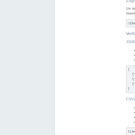
Zugr
Um di
Stamm
ℹ️ Ei
Verf
JSON
[

  {
  {
  {
]
CSV-
tim