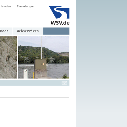
hinweise
Einstellungen
loads
Webservices