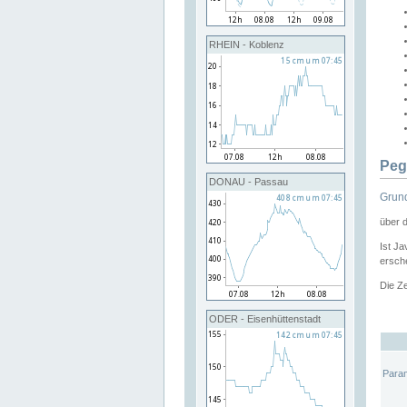
RHEIN - Koblenz
Peg
DONAU - Passau
Grund
über 
Ist Ja
ersche
Die Ze
ODER - Eisenhüttenstadt
Para