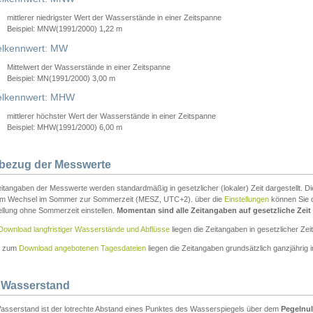
mittlerer niedrigster Wert der Wasserstände in einer Zeitspanne
Beispiel: MNW(1991/2000) 1,22 m
lkennwert: MW
Mittelwert der Wasserstände in einer Zeitspanne
Beispiel: MN(1991/2000) 3,00 m
elkennwert: MHW
mittlerer höchster Wert der Wasserstände in einer Zeitspanne
Beispiel: MHW(1991/2000) 6,00 m
tbezug der Messwerte
itangaben der Messwerte werden standardmäßig in gesetzlicher (lokaler) Zeit dargestellt. D
em Wechsel im Sommer zur Sommerzeit (MESZ, UTC+2). über die
Einstellungen
können Sie d
ellung ohne Sommerzeit einstellen.
Momentan sind alle Zeitangaben auf gesetzliche Zeit e
Download langfristiger Wasserstände und Abflüsse
liegen die Zeitangaben in gesetzlicher Zeit
n zum
Download angebotenen Tagesdateien
liegen die Zeitangaben grundsätzlich ganzjährig in
 Wasserstand
asserstand ist der lotrechte Abstand eines Punktes des Wasserspiegels über dem
Pegelnul