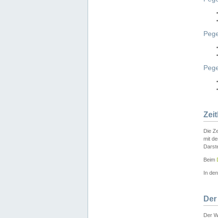
Pege
Peg
Zei
Die Ze
mit d
Darst
Beim
In de
Der
Der W