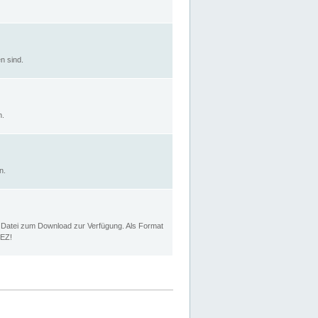
n sind.
n.
n.
p Datei zum Download zur Verfügung. Als Format
MEZ!