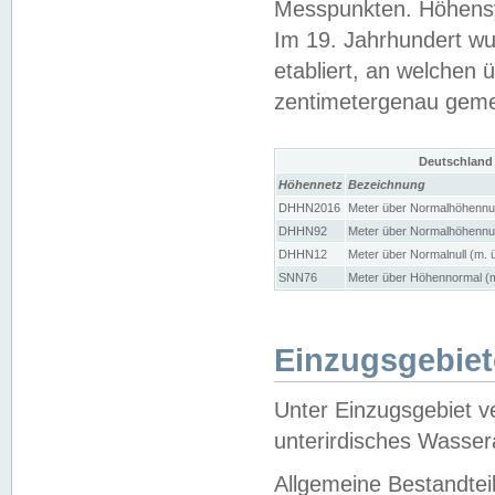
Messpunkten. Höhensy
Im 19. Jahrhundert wu
etabliert, an welchen 
zentimetergenau gem
Deutschland
Höhennetz
Bezeichnung
DHHN2016
Meter über Normalhöhennul
DHHN92
Meter über Normalhöhennul
DHHN12
Meter über Normalnull (m. 
SNN76
Meter über Höhennormal (m
Einzugsgebiet
Unter Einzugsgebiet v
unterirdisches Wasser
Allgemeine Bestandtei