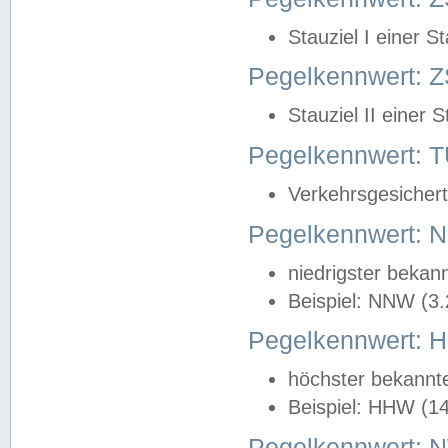
Stauziel I einer S
Pegelkennwert: Z
Stauziel II einer 
Pegelkennwert:
Verkehrsgesichert
Pegelkennwert:
niedrigster bekan
Beispiel: NNW (3
Pegelkennwert:
höchster bekannt
Beispiel: HHW (1
Pegelkennwert: 