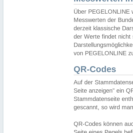
Über PEGELONLINE wer
Messwerten der Bundes
derzeit klassische Da
der Werte findet nicht 
Darstellungsmöglichkei
von PEGELONLINE zu 
QR-Codes
Auf der Stammdatensei
Seite anzeigen" ein Q
Stammdatenseite enthä
gescannt, so wird man
QR-Codes können auc
Seite eines Pegels be