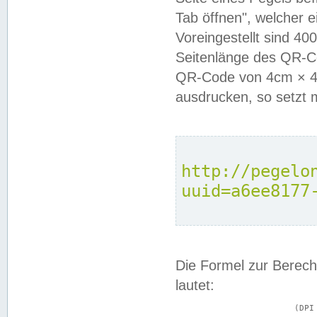
Tab öffnen", welcher 
Voreingestellt sind 4
Seitenlänge des QR-C
QR-Code von 4cm × 4c
ausdrucken, so setzt 
http://pegelo
uuid=a6ee8177
Die Formel zur Berech
lautet:
			(DPI × Druckkantenlänge in cm) ÷ 2,54 = Kantenlänge in Pixel
