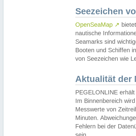
Seezeichen v
OpenSeaMap
↗
biete
nautische Information
Seamarks sind wichtig
Booten und Schiffen i
von Seezeichen wie Le
Aktualität der
PEGELONLINE erhält u
Im Binnenbereich wird 
Messwerte von Zeitreih
Minuten. Abweichungen
Fehlern bei der Daten
sein.