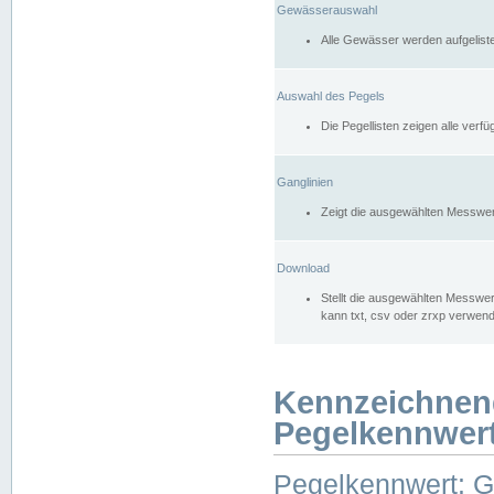
Gewässerauswahl
Alle Gewässer werden aufgelist
Auswahl des Pegels
Die Pegellisten zeigen alle ver
Ganglinien
Zeigt die ausgewählten Messwer
Download
Stellt die ausgewählten Messwer
kann txt, csv oder zrxp verwen
Kennzeichnen
Pegelkennwer
Pegelkennwert: 