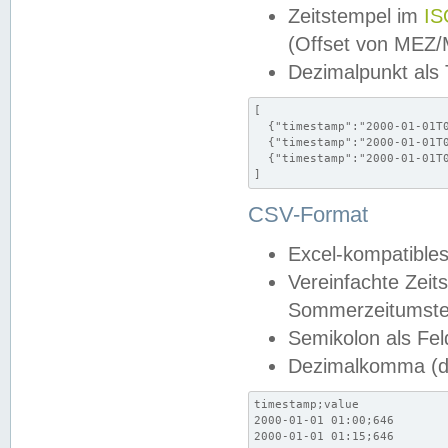
Zeitstempel im
IS
(Offset von MEZ
Dezimalpunkt als
[

  {"timestamp":"2000-01-01T0
  {"timestamp":"2000-01-01T0
  {"timestamp":"2000-01-01T0
]
CSV-Format
Excel-kompatibles
Vereinfachte Zeit
Sommerzeitumstel
Semikolon als Fel
Dezimalkomma (de
timestamp;value

2000-01-01 01:00;646

2000-01-01 01:15;646
