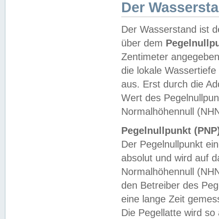
Der Wasserst
Der Wasserstand ist d
über dem
Pegelnullp
Zentimeter angegeben
die lokale Wassertie
aus. Erst durch die A
Wert des Pegelnullpun
Normalhöhennull (NHN
Pegelnullpunkt (PNP)
Der Pegelnullpunkt ei
absolut und wird auf
Normalhöhennull (NHN
den Betreiber des Pege
eine lange Zeit geme
Die Pegellatte wird s