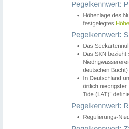
Pegelkennwert: 
Höhenlage des Nul
festgelegtes
Höhe
Pegelkennwert: 
Das Seekartennull
Das SKN bezieht s
Niedrigwassererei
deutschen Bucht) 
In Deutschland un
örtlich niedrigst
Tide (LAT)" definie
Pegelkennwert:
Regulierungs-Nie
Pegelkennwert: Z