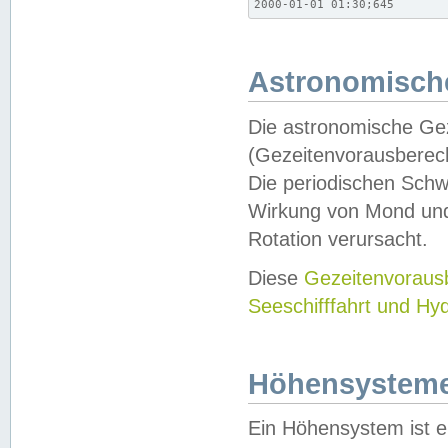
2000-01-01 01:30;645
Astronomische
Die astronomische Gez
(Gezeitenvorausberec
Die periodischen Schw
Wirkung von Mond und
Rotation verursacht.
Diese
Gezeitenvorau
Seeschifffahrt und Hy
Höhensystem
Ein Höhensystem ist e