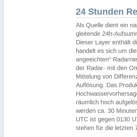
24 Stunden R
Als Quelle dient ein n
gleitende 24h-Aufsum
Dieser Layer enthält
handelt es sich um di
angeeichten“ Radarnie
der Radar- mit den O
Mittelung von Differe
Auflösung. Das Produk
Hochwasservorhersagez
räumlich hoch aufgelö
werden ca. 30 Minuten
UTC ist gegen 0130 UTC
stehen für die letzten