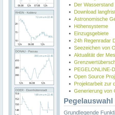
Der Wasserstand
Download langfris
RHEIN - Koblenz
Astronomische Gez
Höhensysteme
Einzugsgebiete
24h Regenradar
Seezeichen von 
DONAU - Passau
Aktualität der Me
Grenzwertübersch
PEGELONLINE-Di
Open Source Projek
Projektarbeit zur
Generierung von 
ODER - Eisenhüttenstadt
Pegelauswahl 
Grundlegende Funkti