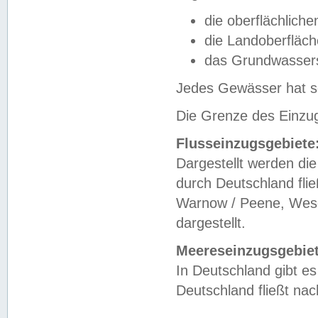
die oberflächlich
die Landoberfläc
das Grundwasser
Jedes Gewässer hat se
Die Grenze des Einzug
Flusseinzugsgebiete
Dargestellt werden die
durch Deutschland fli
Warnow / Peene, Weser
dargestellt.
Meereseinzugsgebiet
In Deutschland gibt 
Deutschland fließt n