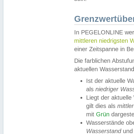
Grenzwertüber
In PEGELONLINE werde
mittleren niedrigsten
einer Zeitspanne in Be
Die farblichen Abstuf
aktuellen Wasserstand
Ist der aktuelle 
als
niedriger Was
Liegt der aktue
gilt dies als
mittle
mit
Grün
dargestel
Wasserstände obe
Wasserstand
und