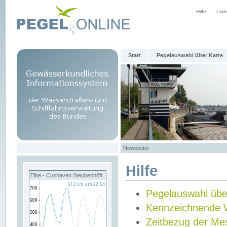
Hilfe
Link
Start
Pegelauswahl über Karte
Newsletter
Hilfe
Elbe - Cuxhaven Steubenhöft
Pegelauswahl übe
Kennzeichnende 
Zeitbezug der Me