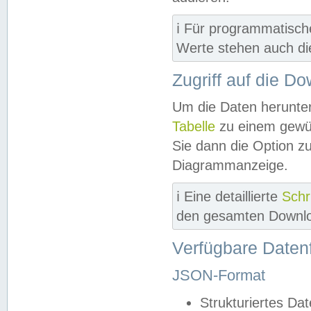
ℹ️ Für programmatisch
Werte stehen auch d
Zugriff auf die D
Um die Daten herunter
Tabelle
zu einem gewün
Sie dann die Option z
Diagrammanzeige.
ℹ️ Eine detaillierte
Schr
den gesamten Downlo
Verfügbare Daten
JSON-Format
Strukturiertes Da