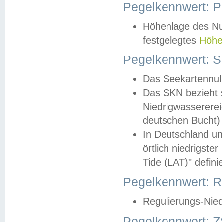
Pegelkennwert: 
Höhenlage des Nul
festgelegtes
Höhe
Pegelkennwert: 
Das Seekartennull
Das SKN bezieht s
Niedrigwassererei
deutschen Bucht) 
In Deutschland un
örtlich niedrigst
Tide (LAT)" definie
Pegelkennwert:
Regulierungs-Nie
Pegelkennwert: Z