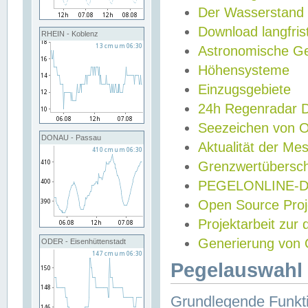
Der Wasserstand
Download langfris
RHEIN - Koblenz
Astronomische Gez
Höhensysteme
Einzugsgebiete
24h Regenradar
Seezeichen von 
DONAU - Passau
Aktualität der Me
Grenzwertübersch
PEGELONLINE-Di
Open Source Projek
Projektarbeit zur
Generierung von 
ODER - Eisenhüttenstadt
Pegelauswahl 
Grundlegende Funkti