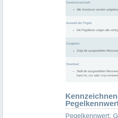
Gewässerauswahl
Alle Gewässer werden aufgelist
Auswahl des Pegels
Die Pegellisten zeigen alle ver
Ganglinien
Zeigt die ausgewählten Messwer
Download
Stellt die ausgewählten Messwer
kann txt, csv oder zrxp verwen
Kennzeichnen
Pegelkennwer
Pegelkennwert: 