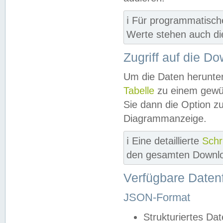
ℹ️ Für programmatisch
Werte stehen auch d
Zugriff auf die D
Um die Daten herunter
Tabelle
zu einem gewün
Sie dann die Option z
Diagrammanzeige.
ℹ️ Eine detaillierte
Schr
den gesamten Downlo
Verfügbare Daten
JSON-Format
Strukturiertes Da