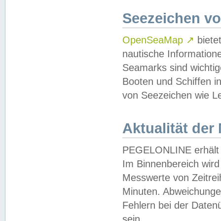
Seezeichen v
OpenSeaMap
↗
biete
nautische Information
Seamarks sind wichtig
Booten und Schiffen i
von Seezeichen wie Le
Aktualität der
PEGELONLINE erhält u
Im Binnenbereich wird 
Messwerte von Zeitreih
Minuten. Abweichungen
Fehlern bei der Daten
sein.