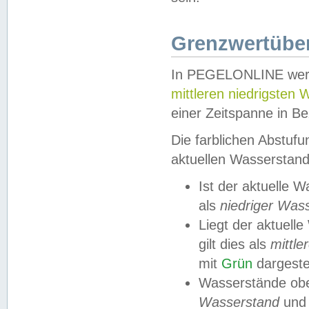
Grenzwertüber
In PEGELONLINE werde
mittleren niedrigsten
einer Zeitspanne in Be
Die farblichen Abstuf
aktuellen Wasserstand
Ist der aktuelle 
als
niedriger Was
Liegt der aktue
gilt dies als
mittle
mit
Grün
dargestel
Wasserstände obe
Wasserstand
und