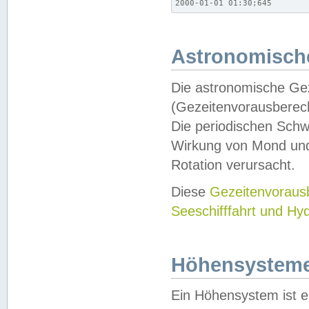
2000-01-01 01:30;645
Astronomische
Die astronomische Gez
(Gezeitenvorausberec
Die periodischen Schw
Wirkung von Mond und
Rotation verursacht.
Diese
Gezeitenvorau
Seeschifffahrt und Hy
Höhensystem
Ein Höhensystem ist e