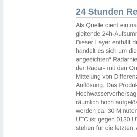
24 Stunden R
Als Quelle dient ein n
gleitende 24h-Aufsum
Dieser Layer enthält
handelt es sich um di
angeeichten“ Radarnie
der Radar- mit den O
Mittelung von Differe
Auflösung. Das Produk
Hochwasservorhersagez
räumlich hoch aufgelö
werden ca. 30 Minuten
UTC ist gegen 0130 UTC
stehen für die letzten