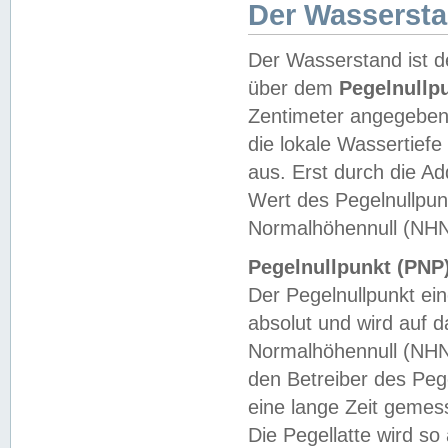
Der Wasserst
Der Wasserstand ist d
über dem
Pegelnullp
Zentimeter angegeben
die lokale Wassertie
aus. Erst durch die A
Wert des Pegelnullpun
Normalhöhennull (NHN
Pegelnullpunkt (PNP)
Der Pegelnullpunkt ei
absolut und wird auf
Normalhöhennull (NHN
den Betreiber des Pege
eine lange Zeit geme
Die Pegellatte wird s