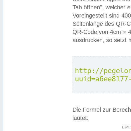
Tab öffnen", welcher 
Voreingestellt sind 4
Seitenlänge des QR-C
QR-Code von 4cm × 4c
ausdrucken, so setzt 
http://pegelo
uuid=a6ee8177
Die Formel zur Berech
lautet:
			(DPI × Druckkantenlänge in cm) ÷ 2,54 = Kantenlänge in Pixel
