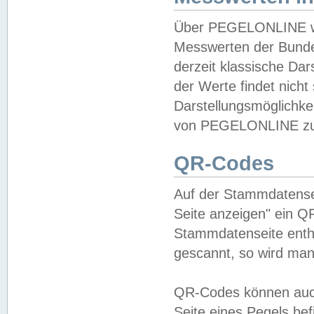
Über PEGELONLINE wer
Messwerten der Bundes
derzeit klassische Da
der Werte findet nicht 
Darstellungsmöglichkei
von PEGELONLINE zu 
QR-Codes
Auf der Stammdatensei
Seite anzeigen" ein Q
Stammdatenseite enthä
gescannt, so wird man
QR-Codes können auc
Seite eines Pegels be