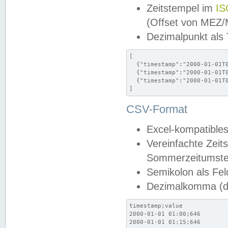
Zeitstempel im
IS
(Offset von MEZ
Dezimalpunkt als
[

  {"timestamp":"2000-01-01T0
  {"timestamp":"2000-01-01T0
  {"timestamp":"2000-01-01T0
]
CSV-Format
Excel-kompatibles
Vereinfachte Zeit
Sommerzeitumstel
Semikolon als Fel
Dezimalkomma (de
timestamp;value

2000-01-01 01:00;646

2000-01-01 01:15;646
