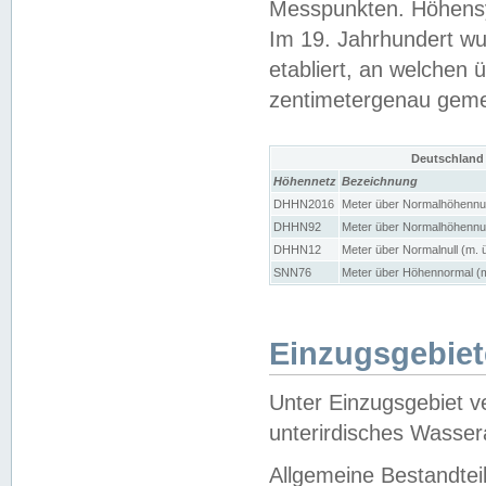
Messpunkten. Höhensy
Im 19. Jahrhundert wu
etabliert, an welchen 
zentimetergenau gem
Deutschland
Höhennetz
Bezeichnung
DHHN2016
Meter über Normalhöhennul
DHHN92
Meter über Normalhöhennul
DHHN12
Meter über Normalnull (m. 
SNN76
Meter über Höhennormal (m
Einzugsgebiet
Unter Einzugsgebiet v
unterirdisches Wasser
Allgemeine Bestandtei