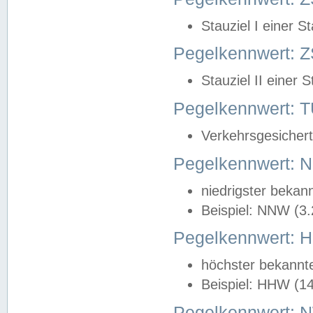
Stauziel I einer S
Pegelkennwert: Z
Stauziel II einer 
Pegelkennwert:
Verkehrsgesichert
Pegelkennwert:
niedrigster bekan
Beispiel: NNW (3
Pegelkennwert:
höchster bekannt
Beispiel: HHW (1
Pegelkennwert: 