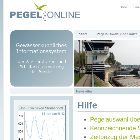
Hilfe
Link
Start
Pegelauswahl über Karte
Newsletter
Hilfe
Elbe - Cuxhaven Steubenhöft
Pegelauswahl übe
Kennzeichnende 
Zeitbezug der Me