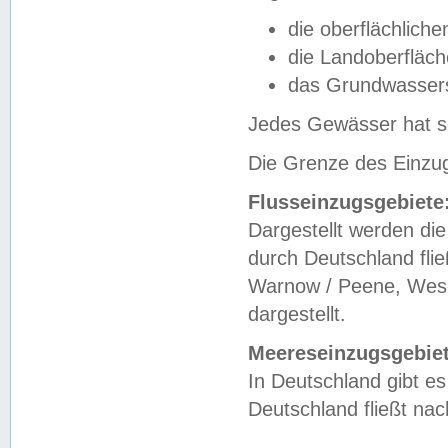
die oberflächlich
die Landoberfläc
das Grundwasser
Jedes Gewässer hat se
Die Grenze des Einzug
Flusseinzugsgebiete
Dargestellt werden die
durch Deutschland fli
Warnow / Peene, Weser
dargestellt.
Meereseinzugsgebiet
In Deutschland gibt 
Deutschland fließt n