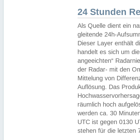
24 Stunden R
Als Quelle dient ein n
gleitende 24h-Aufsum
Dieser Layer enthält
handelt es sich um di
angeeichten“ Radarnie
der Radar- mit den O
Mittelung von Differe
Auflösung. Das Produk
Hochwasservorhersagez
räumlich hoch aufgelö
werden ca. 30 Minuten
UTC ist gegen 0130 UTC
stehen für die letzten