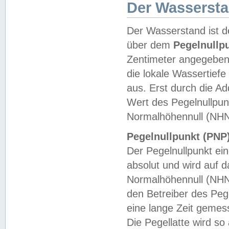
Der Wasserst
Der Wasserstand ist d
über dem
Pegelnullp
Zentimeter angegeben
die lokale Wassertie
aus. Erst durch die A
Wert des Pegelnullpun
Normalhöhennull (NHN
Pegelnullpunkt (PNP)
Der Pegelnullpunkt ei
absolut und wird auf
Normalhöhennull (NHN
den Betreiber des Pege
eine lange Zeit geme
Die Pegellatte wird s