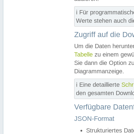
ℹ️ Für programmatisch
Werte stehen auch d
Zugriff auf die D
Um die Daten herunter
Tabelle
zu einem gewün
Sie dann die Option z
Diagrammanzeige.
ℹ️ Eine detaillierte
Schr
den gesamten Downlo
Verfügbare Daten
JSON-Format
Strukturiertes Da