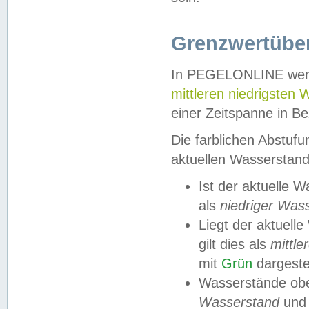
Grenzwertüber
In PEGELONLINE werde
mittleren niedrigsten
einer Zeitspanne in Be
Die farblichen Abstuf
aktuellen Wasserstand
Ist der aktuelle 
als
niedriger Was
Liegt der aktue
gilt dies als
mittle
mit
Grün
dargestel
Wasserstände obe
Wasserstand
und