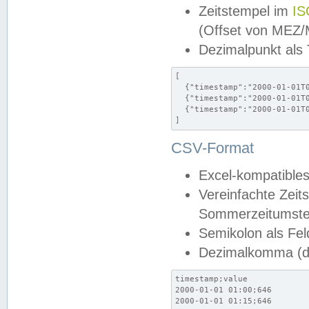
Zeitstempel im
IS
(Offset von MEZ
Dezimalpunkt als
[

  {"timestamp":"2000-01-01T0
  {"timestamp":"2000-01-01T0
  {"timestamp":"2000-01-01T0
]
CSV-Format
Excel-kompatibles
Vereinfachte Zeit
Sommerzeitumstel
Semikolon als Fel
Dezimalkomma (de
timestamp;value

2000-01-01 01:00;646

2000-01-01 01:15;646
