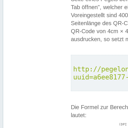
Tab öffnen", welcher 
Voreingestellt sind 4
Seitenlänge des QR-C
QR-Code von 4cm × 4c
ausdrucken, so setzt 
http://pegelo
uuid=a6ee8177
Die Formel zur Berech
lautet:
			(DPI × Druckkantenlänge in cm) ÷ 2,54 = Kantenlänge in Pixel
