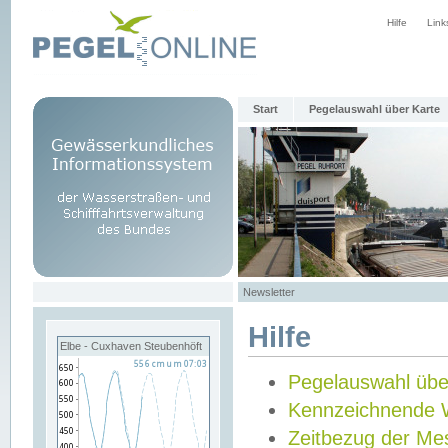
Hilfe
Link
Start
Pegelauswahl über Karte
Newsletter
Hilfe
Elbe - Cuxhaven Steubenhöft
Pegelauswahl übe
Kennzeichnende 
Zeitbezug der Me