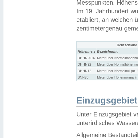
Messpunkten. Höhensy
Im 19. Jahrhundert wu
etabliert, an welchen 
zentimetergenau gem
Deutschland
Höhennetz
Bezeichnung
DHHN2016
Meter über Normalhöhennul
DHHN92
Meter über Normalhöhennul
DHHN12
Meter über Normalnull (m. 
SNN76
Meter über Höhennormal (m
Einzugsgebiet
Unter Einzugsgebiet v
unterirdisches Wasser
Allgemeine Bestandtei