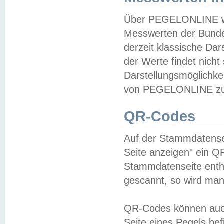
Über PEGELONLINE wer
Messwerten der Bundes
derzeit klassische Da
der Werte findet nicht 
Darstellungsmöglichkei
von PEGELONLINE zu 
QR-Codes
Auf der Stammdatensei
Seite anzeigen" ein Q
Stammdatenseite enthä
gescannt, so wird man
QR-Codes können auc
Seite eines Pegels be