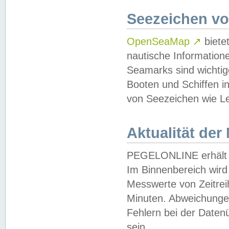
Seezeichen v
OpenSeaMap
↗
biete
nautische Information
Seamarks sind wichtig
Booten und Schiffen i
von Seezeichen wie Le
Aktualität der
PEGELONLINE erhält u
Im Binnenbereich wird 
Messwerte von Zeitreih
Minuten. Abweichungen
Fehlern bei der Daten
sein.