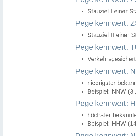
Stauziel I einer S
Pegelkennwert: Z
Stauziel II einer 
Pegelkennwert:
Verkehrsgesichert
Pegelkennwert:
niedrigster bekan
Beispiel: NNW (3
Pegelkennwert:
höchster bekannt
Beispiel: HHW (1
Pegelkennwert: 