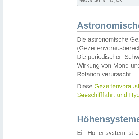
2000-01-01 01:30;645
Astronomische
Die astronomische Gez
(Gezeitenvorausberec
Die periodischen Schw
Wirkung von Mond und
Rotation verursacht.
Diese
Gezeitenvorau
Seeschifffahrt und Hy
Höhensystem
Ein Höhensystem ist e