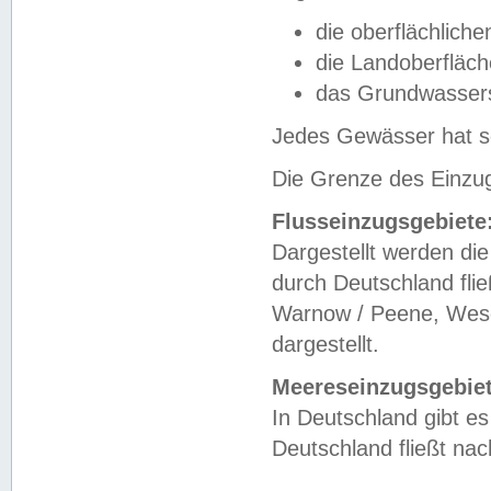
die oberflächlich
die Landoberfläc
das Grundwasser
Jedes Gewässer hat se
Die Grenze des Einzug
Flusseinzugsgebiete
Dargestellt werden die
durch Deutschland fli
Warnow / Peene, Weser
dargestellt.
Meereseinzugsgebiet
In Deutschland gibt 
Deutschland fließt n