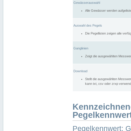
Gewässerauswahl
Alle Gewässer werden aufgelist
Auswahl des Pegels
Die Pegellisten zeigen alle ver
Ganglinien
Zeigt die ausgewählten Messwer
Download
Stellt die ausgewählten Messwer
kann txt, csv oder zrxp verwen
Kennzeichnen
Pegelkennwer
Pegelkennwert: 