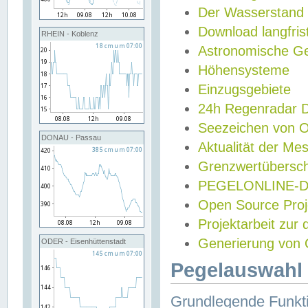
Der Wasserstand
Download langfris
RHEIN - Koblenz
Astronomische Gez
Höhensysteme
Einzugsgebiete
24h Regenradar
Seezeichen von 
DONAU - Passau
Aktualität der Me
Grenzwertübersch
PEGELONLINE-Di
Open Source Projek
Projektarbeit zur
Generierung von 
ODER - Eisenhüttenstadt
Pegelauswahl 
Grundlegende Funkti