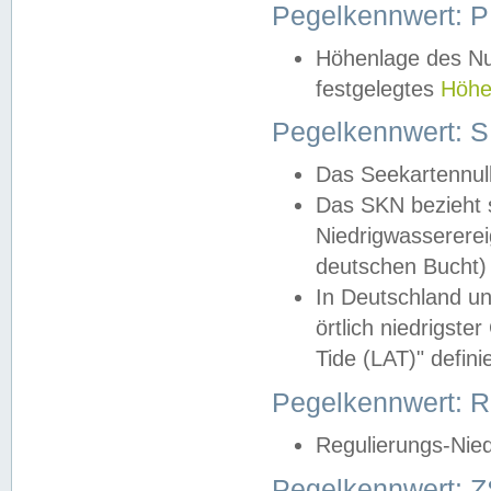
Pegelkennwert: 
Höhenlage des Nul
festgelegtes
Höhe
Pegelkennwert: 
Das Seekartennull
Das SKN bezieht s
Niedrigwassererei
deutschen Bucht) 
In Deutschland un
örtlich niedrigst
Tide (LAT)" definie
Pegelkennwert:
Regulierungs-Nie
Pegelkennwert: Z