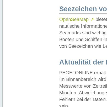
Seezeichen v
OpenSeaMap
↗
biete
nautische Information
Seamarks sind wichtig
Booten und Schiffen i
von Seezeichen wie Le
Aktualität der
PEGELONLINE erhält u
Im Binnenbereich wird 
Messwerte von Zeitreih
Minuten. Abweichungen
Fehlern bei der Daten
sein.