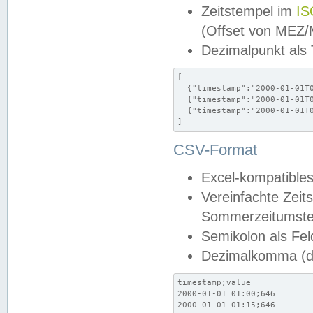
Zeitstempel im
IS
(Offset von MEZ
Dezimalpunkt als
[

  {"timestamp":"2000-01-01T0
  {"timestamp":"2000-01-01T0
  {"timestamp":"2000-01-01T0
]
CSV-Format
Excel-kompatibles
Vereinfachte Zeit
Sommerzeitumstel
Semikolon als Fel
Dezimalkomma (de
timestamp;value

2000-01-01 01:00;646

2000-01-01 01:15;646
