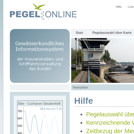
Hilfe
Link
Start
Pegelauswahl über Karte
Newsletter
Hilfe
Elbe - Cuxhaven Steubenhöft
Pegelauswahl übe
Kennzeichnende 
Zeitbezug der Me