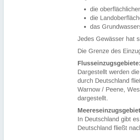
die oberflächlich
die Landoberfläc
das Grundwasser
Jedes Gewässer hat se
Die Grenze des Einzug
Flusseinzugsgebiete
Dargestellt werden die
durch Deutschland fli
Warnow / Peene, Weser
dargestellt.
Meereseinzugsgebiet
In Deutschland gibt 
Deutschland fließt n