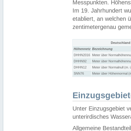
Messpunkten. Höhensy
Im 19. Jahrhundert wu
etabliert, an welchen 
zentimetergenau gem
Deutschland
Höhennetz
Bezeichnung
DHHN2016
Meter über Normalhöhennul
DHHN92
Meter über Normalhöhennul
DHHN12
Meter über Normalnull (m. 
SNN76
Meter über Höhennormal (m
Einzugsgebiet
Unter Einzugsgebiet v
unterirdisches Wasser
Allgemeine Bestandtei