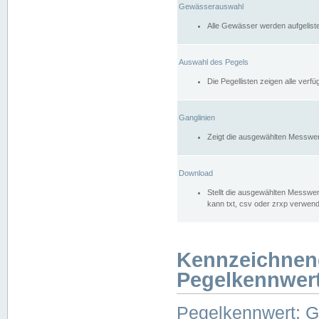
Gewässerauswahl
Alle Gewässer werden aufgelist
Auswahl des Pegels
Die Pegellisten zeigen alle ver
Ganglinien
Zeigt die ausgewählten Messwer
Download
Stellt die ausgewählten Messwer
kann txt, csv oder zrxp verwen
Kennzeichnen
Pegelkennwer
Pegelkennwert: 