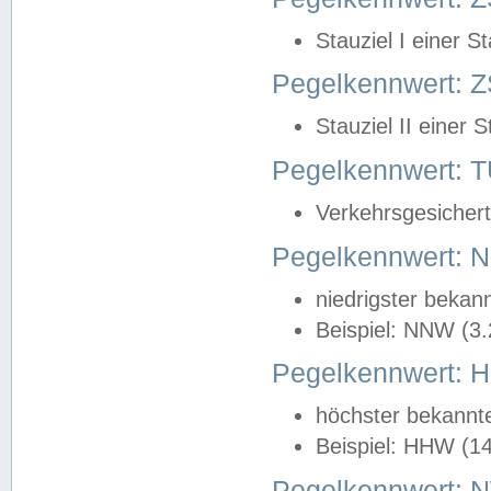
Stauziel I einer S
Pegelkennwert: Z
Stauziel II einer 
Pegelkennwert:
Verkehrsgesichert
Pegelkennwert:
niedrigster bekan
Beispiel: NNW (3
Pegelkennwert:
höchster bekannt
Beispiel: HHW (1
Pegelkennwert: 