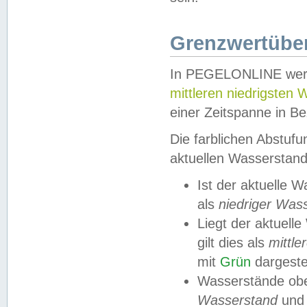
Grenzwertüber
In PEGELONLINE werde
mittleren niedrigsten
einer Zeitspanne in Be
Die farblichen Abstuf
aktuellen Wasserstand
Ist der aktuelle 
als
niedriger Was
Liegt der aktue
gilt dies als
mittle
mit
Grün
dargestel
Wasserstände obe
Wasserstand
und