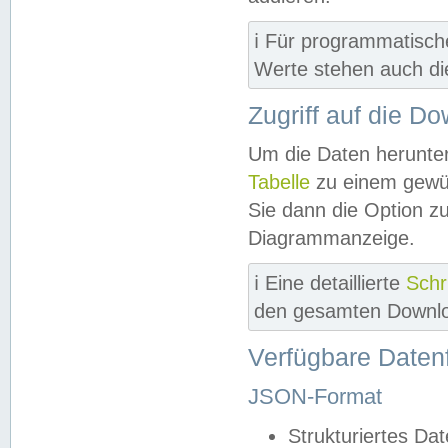
ℹ️ Für programmatisch
Werte stehen auch d
Zugriff auf die D
Um die Daten herunter
Tabelle
zu einem gewün
Sie dann die Option z
Diagrammanzeige.
ℹ️ Eine detaillierte
Schr
den gesamten Downlo
Verfügbare Daten
JSON-Format
Strukturiertes Da