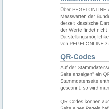
Über PEGELONLINE wer
Messwerten der Bundes
derzeit klassische Da
der Werte findet nicht 
Darstellungsmöglichkei
von PEGELONLINE zu 
QR-Codes
Auf der Stammdatensei
Seite anzeigen" ein Q
Stammdatenseite enthä
gescannt, so wird man
QR-Codes können auc
Seite eines Pegels be