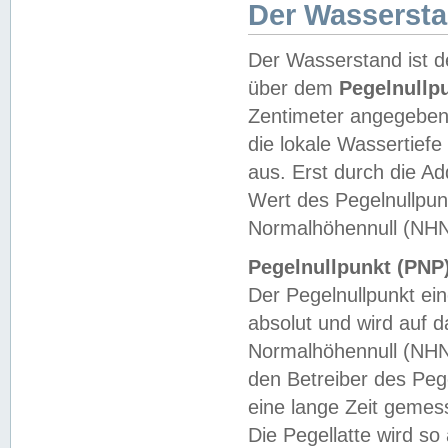
Der Wasserst
Der Wasserstand ist d
über dem
Pegelnullp
Zentimeter angegeben
die lokale Wassertie
aus. Erst durch die A
Wert des Pegelnullpun
Normalhöhennull (NHN
Pegelnullpunkt (PNP)
Der Pegelnullpunkt ei
absolut und wird auf
Normalhöhennull (NHN
den Betreiber des Pege
eine lange Zeit geme
Die Pegellatte wird s