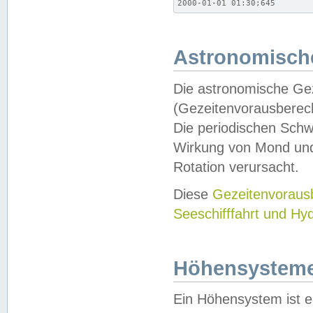
2000-01-01 01:30;645
Astronomische
Die astronomische Gez
(Gezeitenvorausberec
Die periodischen Schw
Wirkung von Mond und
Rotation verursacht.
Diese
Gezeitenvorau
Seeschifffahrt und Hy
Höhensystem
Ein Höhensystem ist e