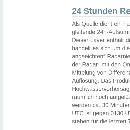
24 Stunden R
Als Quelle dient ein n
gleitende 24h-Aufsum
Dieser Layer enthält
handelt es sich um di
angeeichten“ Radarnie
der Radar- mit den O
Mittelung von Differe
Auflösung. Das Produk
Hochwasservorhersagez
räumlich hoch aufgelö
werden ca. 30 Minuten
UTC ist gegen 0130 UTC
stehen für die letzten