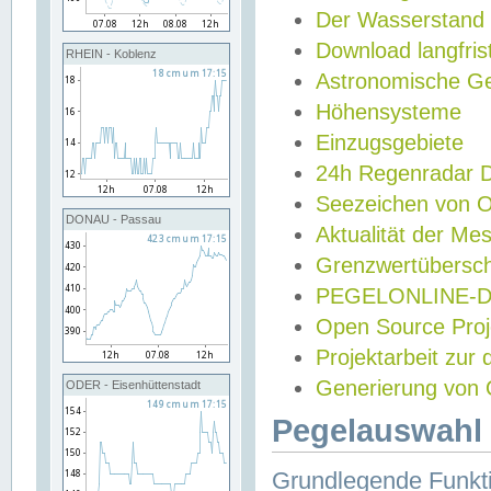
Der Wasserstand
Download langfris
RHEIN - Koblenz
Astronomische Gez
Höhensysteme
Einzugsgebiete
24h Regenradar
Seezeichen von 
DONAU - Passau
Aktualität der Me
Grenzwertübersch
PEGELONLINE-Di
Open Source Projek
Projektarbeit zur
Generierung von 
ODER - Eisenhüttenstadt
Pegelauswahl 
Grundlegende Funkti