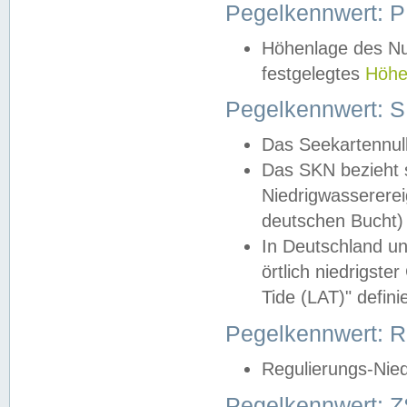
Pegelkennwert: 
Höhenlage des Nul
festgelegtes
Höhe
Pegelkennwert: 
Das Seekartennull
Das SKN bezieht s
Niedrigwassererei
deutschen Bucht) 
In Deutschland un
örtlich niedrigst
Tide (LAT)" definie
Pegelkennwert:
Regulierungs-Nie
Pegelkennwert: Z