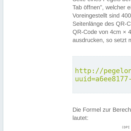
Tab öffnen", welcher 
Voreingestellt sind 4
Seitenlänge des QR-C
QR-Code von 4cm × 4c
ausdrucken, so setzt 
http://pegelo
uuid=a6ee8177
Die Formel zur Berech
lautet:
			(DPI × Druckkantenlänge in cm) ÷ 2,54 = Kantenlänge in Pixel
