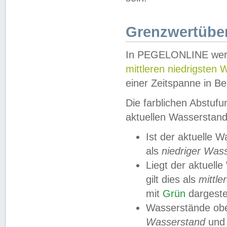
Grenzwertüber
In PEGELONLINE werde
mittleren niedrigsten
einer Zeitspanne in Be
Die farblichen Abstuf
aktuellen Wasserstand
Ist der aktuelle 
als
niedriger Was
Liegt der aktue
gilt dies als
mittle
mit
Grün
dargestel
Wasserstände obe
Wasserstand
und