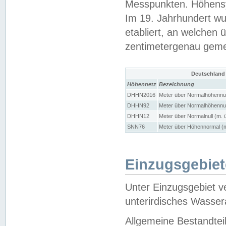
Messpunkten. Höhensy
Im 19. Jahrhundert wu
etabliert, an welchen 
zentimetergenau gem
Deutschland
Höhennetz
Bezeichnung
DHHN2016
Meter über Normalhöhennul
DHHN92
Meter über Normalhöhennul
DHHN12
Meter über Normalnull (m. 
SNN76
Meter über Höhennormal (m
Einzugsgebiet
Unter Einzugsgebiet v
unterirdisches Wasser
Allgemeine Bestandtei