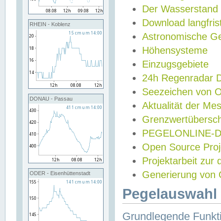
Der Wasserstand
Download langfris
RHEIN - Koblenz
Astronomische Gez
Höhensysteme
Einzugsgebiete
24h Regenradar
Seezeichen von 
DONAU - Passau
Aktualität der Me
Grenzwertübersch
PEGELONLINE-Di
Open Source Projek
Projektarbeit zur
Generierung von 
ODER - Eisenhüttenstadt
Pegelauswahl 
Grundlegende Funkti