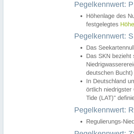
Pegelkennwert: 
Höhenlage des Nul
festgelegtes
Höhe
Pegelkennwert: 
Das Seekartennull
Das SKN bezieht s
Niedrigwassererei
deutschen Bucht) 
In Deutschland un
örtlich niedrigst
Tide (LAT)" definie
Pegelkennwert:
Regulierungs-Nie
Pegelkennwert: Z