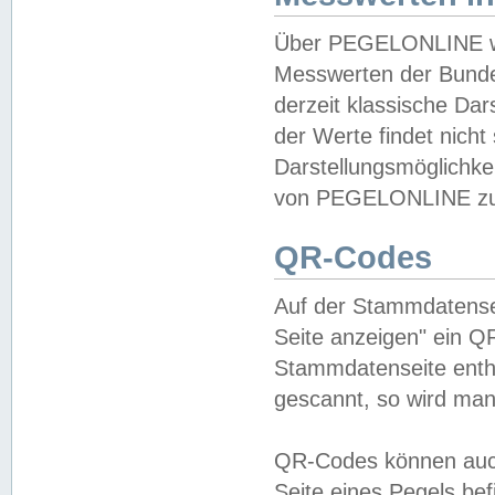
Über PEGELONLINE wer
Messwerten der Bundes
derzeit klassische Da
der Werte findet nicht 
Darstellungsmöglichkei
von PEGELONLINE zu 
QR-Codes
Auf der Stammdatensei
Seite anzeigen" ein Q
Stammdatenseite enthä
gescannt, so wird man
QR-Codes können auc
Seite eines Pegels be