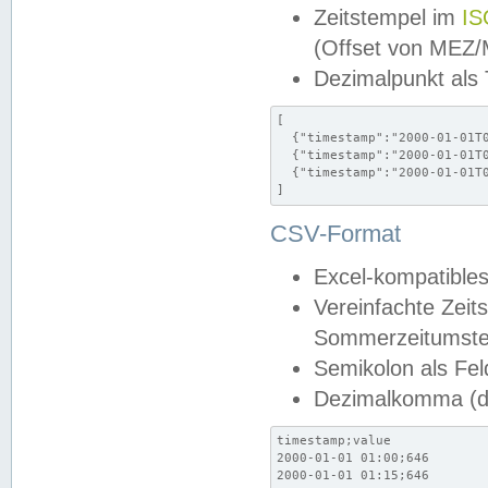
Zeitstempel im
IS
(Offset von MEZ
Dezimalpunkt als
[

  {"timestamp":"2000-01-01T0
  {"timestamp":"2000-01-01T0
  {"timestamp":"2000-01-01T0
]
CSV-Format
Excel-kompatibles
Vereinfachte Zeit
Sommerzeitumstel
Semikolon als Fel
Dezimalkomma (de
timestamp;value

2000-01-01 01:00;646

2000-01-01 01:15;646
