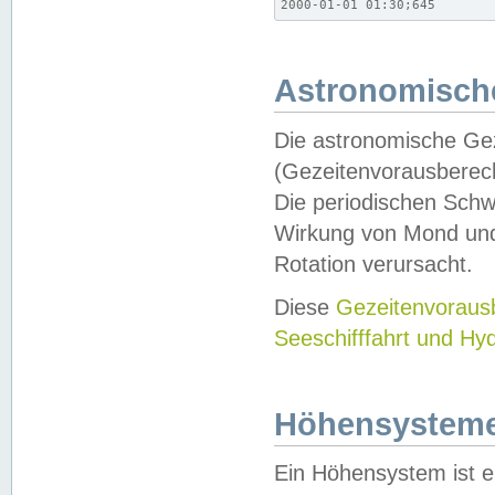
2000-01-01 01:30;645
Astronomische
Die astronomische Gez
(Gezeitenvorausberec
Die periodischen Schw
Wirkung von Mond und
Rotation verursacht.
Diese
Gezeitenvorau
Seeschifffahrt und Hy
Höhensystem
Ein Höhensystem ist e