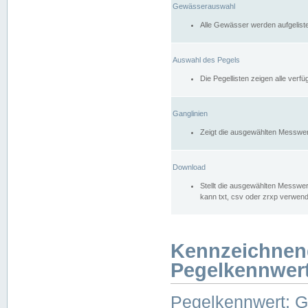
Gewässerauswahl
Alle Gewässer werden aufgelist
Auswahl des Pegels
Die Pegellisten zeigen alle ver
Ganglinien
Zeigt die ausgewählten Messwer
Download
Stellt die ausgewählten Messwer
kann txt, csv oder zrxp verwen
Kennzeichnen
Pegelkennwer
Pegelkennwert: 