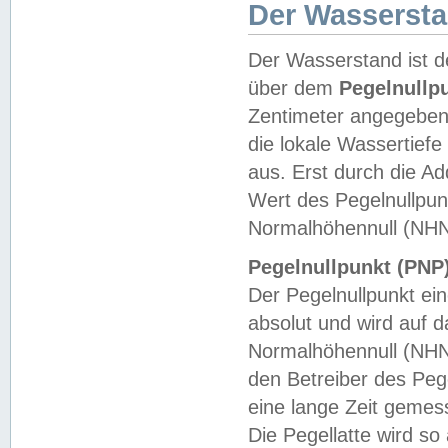
Der Wasserst
Der Wasserstand ist d
über dem
Pegelnullp
Zentimeter angegeben
die lokale Wassertie
aus. Erst durch die A
Wert des Pegelnullpun
Normalhöhennull (NHN
Pegelnullpunkt (PNP)
Der Pegelnullpunkt ei
absolut und wird auf
Normalhöhennull (NHN
den Betreiber des Pege
eine lange Zeit geme
Die Pegellatte wird s