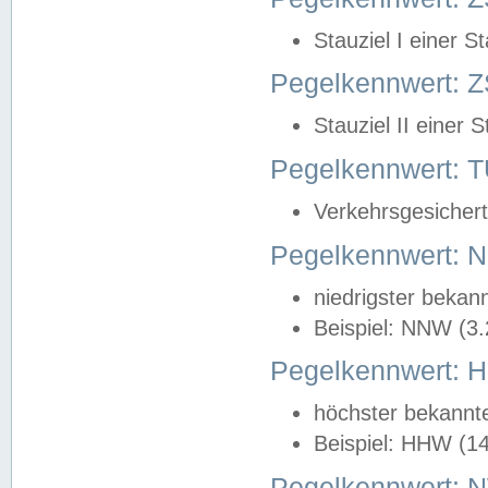
Stauziel I einer S
Pegelkennwert: Z
Stauziel II einer 
Pegelkennwert:
Verkehrsgesichert
Pegelkennwert:
niedrigster bekan
Beispiel: NNW (3
Pegelkennwert:
höchster bekannt
Beispiel: HHW (1
Pegelkennwert: 