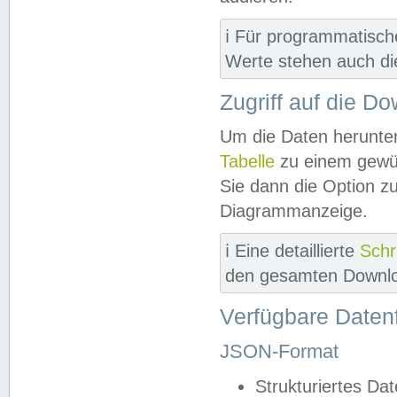
ℹ️ Für programmatisch
Werte stehen auch d
Zugriff auf die D
Um die Daten herunter
Tabelle
zu einem gewün
Sie dann die Option z
Diagrammanzeige.
ℹ️ Eine detaillierte
Schr
den gesamten Downlo
Verfügbare Daten
JSON-Format
Strukturiertes Da