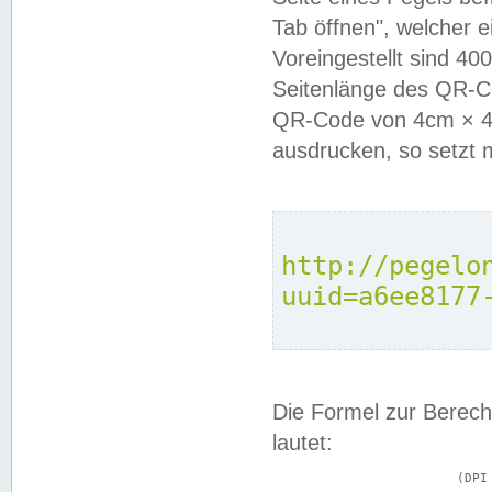
Tab öffnen", welcher 
Voreingestellt sind 4
Seitenlänge des QR-C
QR-Code von 4cm × 4c
ausdrucken, so setzt 
http://pegelo
uuid=a6ee8177
Die Formel zur Berech
lautet:
			(DPI × Druckkantenlänge in cm) ÷ 2,54 = Kantenlänge in Pixel
