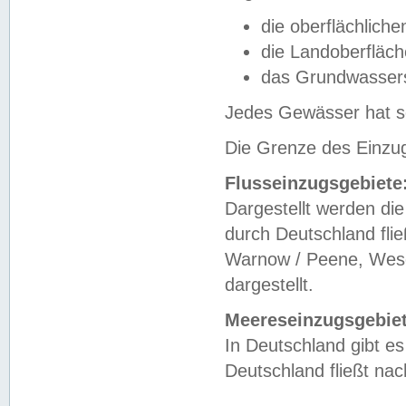
die oberflächlich
die Landoberfläc
das Grundwasser
Jedes Gewässer hat se
Die Grenze des Einzug
Flusseinzugsgebiete
Dargestellt werden die
durch Deutschland fli
Warnow / Peene, Weser
dargestellt.
Meereseinzugsgebiet
In Deutschland gibt 
Deutschland fließt n