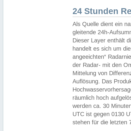
24 Stunden R
Als Quelle dient ein n
gleitende 24h-Aufsum
Dieser Layer enthält
handelt es sich um di
angeeichten“ Radarnie
der Radar- mit den O
Mittelung von Differe
Auflösung. Das Produk
Hochwasservorhersagez
räumlich hoch aufgelö
werden ca. 30 Minuten
UTC ist gegen 0130 UTC
stehen für die letzten