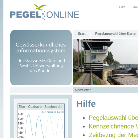
Hilfe
Link
Start
Pegelauswahl über Karte
Newsletter
Hilfe
Elbe - Cuxhaven Steubenhöft
Pegelauswahl übe
Kennzeichnende 
Zeitbezug der Me