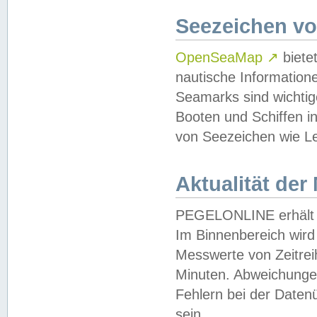
Seezeichen v
OpenSeaMap
↗
biete
nautische Information
Seamarks sind wichtig
Booten und Schiffen i
von Seezeichen wie Le
Aktualität der
PEGELONLINE erhält u
Im Binnenbereich wird 
Messwerte von Zeitreih
Minuten. Abweichungen
Fehlern bei der Daten
sein.