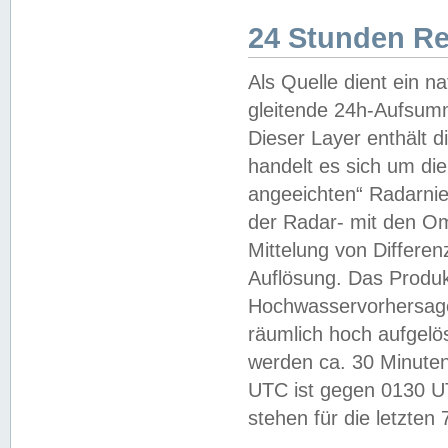
24 Stunden R
Als Quelle dient ein n
gleitende 24h-Aufsum
Dieser Layer enthält
handelt es sich um di
angeeichten“ Radarnie
der Radar- mit den O
Mittelung von Differe
Auflösung. Das Produk
Hochwasservorhersagez
räumlich hoch aufgelö
werden ca. 30 Minuten
UTC ist gegen 0130 UTC
stehen für die letzten