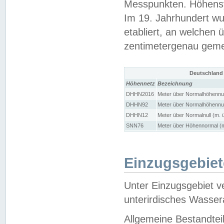
Messpunkten. Höhensy
Im 19. Jahrhundert wu
etabliert, an welchen 
zentimetergenau gem
Deutschland
Höhennetz
Bezeichnung
DHHN2016
Meter über Normalhöhennul
DHHN92
Meter über Normalhöhennul
DHHN12
Meter über Normalnull (m. 
SNN76
Meter über Höhennormal (m
Einzugsgebiet
Unter Einzugsgebiet v
unterirdisches Wasser
Allgemeine Bestandtei