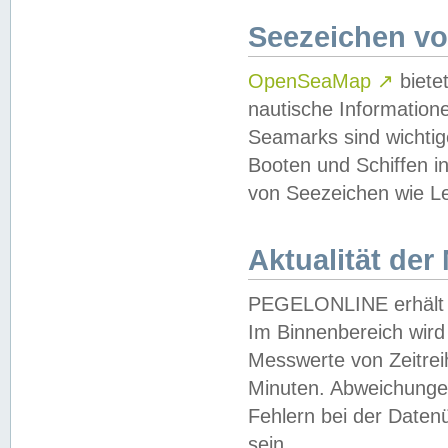
Seezeichen v
OpenSeaMap
↗
biete
nautische Information
Seamarks sind wichtig
Booten und Schiffen i
von Seezeichen wie Le
Aktualität der
PEGELONLINE erhält u
Im Binnenbereich wird 
Messwerte von Zeitreih
Minuten. Abweichungen
Fehlern bei der Daten
sein.