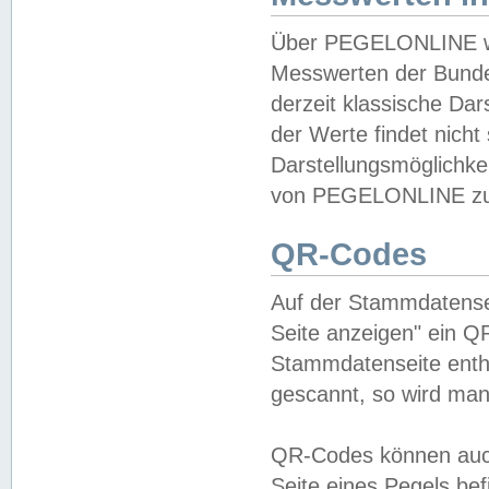
Über PEGELONLINE wer
Messwerten der Bundes
derzeit klassische Da
der Werte findet nicht 
Darstellungsmöglichkei
von PEGELONLINE zu 
QR-Codes
Auf der Stammdatensei
Seite anzeigen" ein Q
Stammdatenseite enthä
gescannt, so wird man
QR-Codes können auc
Seite eines Pegels be