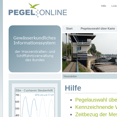
Hilfe
Link
Start
Pegelauswahl über Karte
Newsletter
Hilfe
Elbe - Cuxhaven Steubenhöft
Pegelauswahl übe
Kennzeichnende 
Zeitbezug der Me