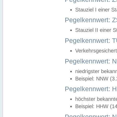
Stauziel I einer S
Pegelkennwert: Z
Stauziel II einer 
Pegelkennwert:
Verkehrsgesichert
Pegelkennwert:
niedrigster bekan
Beispiel: NNW (3
Pegelkennwert:
höchster bekannt
Beispiel: HHW (1
Pegelkennwert: 