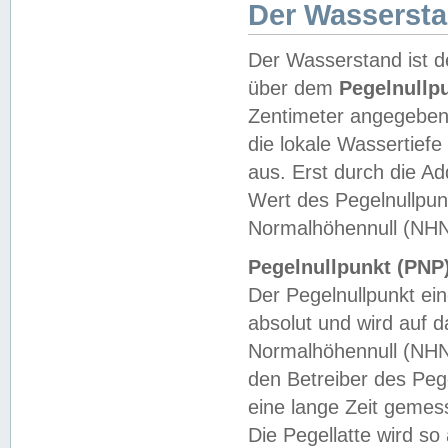
Der Wasserst
Der Wasserstand ist d
über dem
Pegelnullp
Zentimeter angegeben
die lokale Wassertie
aus. Erst durch die A
Wert des Pegelnullpun
Normalhöhennull (NHN
Pegelnullpunkt (PNP)
Der Pegelnullpunkt ei
absolut und wird auf
Normalhöhennull (NHN
den Betreiber des Pege
eine lange Zeit geme
Die Pegellatte wird s