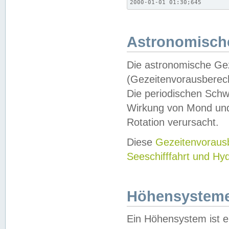
2000-01-01 01:30;645
Astronomische
Die astronomische Gez
(Gezeitenvorausberec
Die periodischen Schw
Wirkung von Mond und
Rotation verursacht.
Diese
Gezeitenvorau
Seeschifffahrt und Hy
Höhensystem
Ein Höhensystem ist e