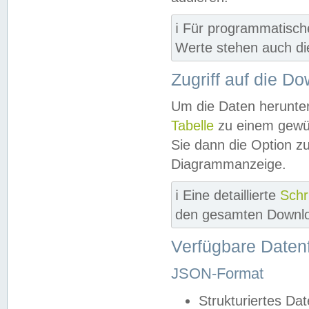
ℹ️ Für programmatisch
Werte stehen auch d
Zugriff auf die D
Um die Daten herunter
Tabelle
zu einem gewün
Sie dann die Option z
Diagrammanzeige.
ℹ️ Eine detaillierte
Schr
den gesamten Downlo
Verfügbare Daten
JSON-Format
Strukturiertes Da