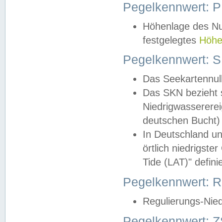
Pegelkennwert: 
Höhenlage des Nul
festgelegtes
Höhe
Pegelkennwert: 
Das Seekartennull
Das SKN bezieht s
Niedrigwassererei
deutschen Bucht) 
In Deutschland un
örtlich niedrigst
Tide (LAT)" definie
Pegelkennwert:
Regulierungs-Nie
Pegelkennwert: Z