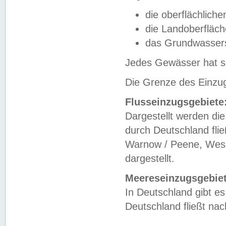
die oberflächlich
die Landoberfläc
das Grundwasser
Jedes Gewässer hat se
Die Grenze des Einzug
Flusseinzugsgebiete
Dargestellt werden die
durch Deutschland fli
Warnow / Peene, Weser
dargestellt.
Meereseinzugsgebiet
In Deutschland gibt 
Deutschland fließt n