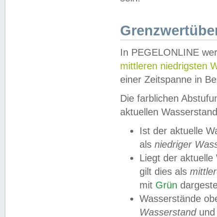
Grenzwertüber
In PEGELONLINE werde
mittleren niedrigsten
einer Zeitspanne in Be
Die farblichen Abstuf
aktuellen Wasserstand
Ist der aktuelle 
als
niedriger Was
Liegt der aktue
gilt dies als
mittle
mit
Grün
dargestel
Wasserstände obe
Wasserstand
und