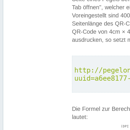
Tab öffnen", welcher 
Voreingestellt sind 4
Seitenlänge des QR-C
QR-Code von 4cm × 4c
ausdrucken, so setzt 
http://pegelo
uuid=a6ee8177
Die Formel zur Berech
lautet:
			(DPI × Druckkantenlänge in cm) ÷ 2,54 = Kantenlänge in Pixel
