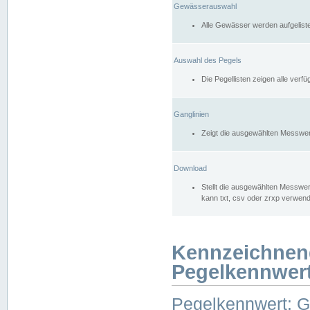
Gewässerauswahl
Alle Gewässer werden aufgelist
Auswahl des Pegels
Die Pegellisten zeigen alle ver
Ganglinien
Zeigt die ausgewählten Messwer
Download
Stellt die ausgewählten Messwer
kann txt, csv oder zrxp verwen
Kennzeichnen
Pegelkennwer
Pegelkennwert: 