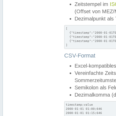
Zeitstempel im
IS
(Offset von MEZ
Dezimalpunkt als
[

  {"timestamp":"2000-01-01T0
  {"timestamp":"2000-01-01T0
  {"timestamp":"2000-01-01T0
]
CSV-Format
Excel-kompatibles
Vereinfachte Zeit
Sommerzeitumstel
Semikolon als Fel
Dezimalkomma (de
timestamp;value

2000-01-01 01:00;646

2000-01-01 01:15;646
