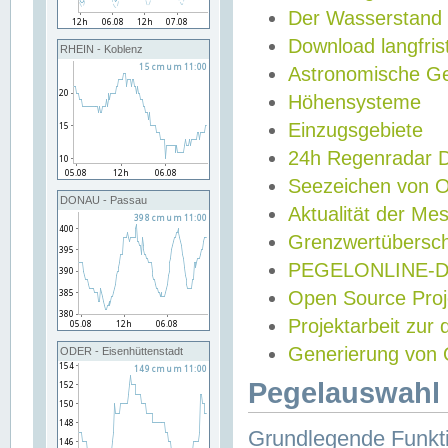
Der Wasserstand
Download langfris
RHEIN - Koblenz
Astronomische Gez
Höhensysteme
Einzugsgebiete
24h Regenradar
Seezeichen von 
DONAU - Passau
Aktualität der Me
Grenzwertübersch
PEGELONLINE-Di
Open Source Projek
Projektarbeit zur
Generierung von 
ODER - Eisenhüttenstadt
Pegelauswahl 
Grundlegende Funkti