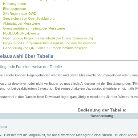
Höhensysteme
Einzugsgebiete
24h Regenradar DWD
Seezeichen von OpenSeaMap.org
Aktualität der Messwerte
Grenzwertüberschreitung der Messwerte
PEGELONLINE-Dienste
Open Source Projekt für die interaktive Online Visualisierung
Projektarbeit zur dynamischen Visualisierung von Messwerten
Generierung von QR-Codes für Pegelstammdatenseiten
elauswahl über Tabelle
legende Funktionsweise der Tabelle
die Tabelle können Pegel gefunden werden und deren Messwerte heruntergeladen oder visuali
vascript deaktiviert oder nicht verfügbar so muss jede Änderung mit der Bestätigung des "Filt
int nur bei deaktiviertem Javascript. Bei eingeschaltetem Javascript aktualisieren sich alle 
itstempel in den Dateien beim Download liegen ganzjährig in mitteleuropäischer Winterzeit vo
Bedienung der Tabelle:
Beschreibung
meter
Hier besteht die Möglichkeit, die auszuwertende Messgröße einzustellen. Bei einer Ände