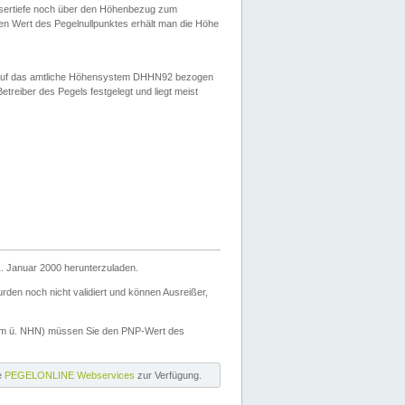
ssertiefe noch über den Höhenbezug zum
en Wert des Pegelnullpunktes erhält man die Höhe
d auf das amtliche Höhensystem DHHN92 bezogen
reiber des Pegels festgelegt und liegt meist
. Januar 2000 herunterzuladen.
den noch nicht validiert und können Ausreißer,
(m ü. NHN) müssen Sie den PNP-Wert des
ie
PEGELONLINE Webservices
zur Verfügung.