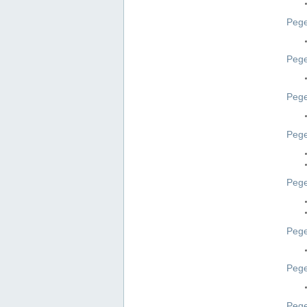
Pege
Pege
Peg
Pege
Pege
Pege
Pege
Peg