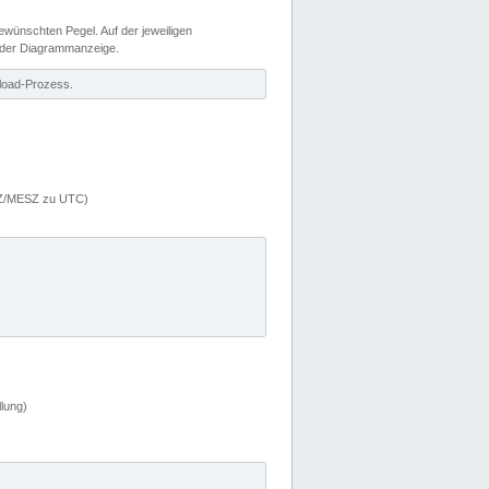
wünschten Pegel. Auf der jeweiligen
 der Diagrammanzeige.
load-Prozess.
MEZ/MESZ zu UTC)
lung)