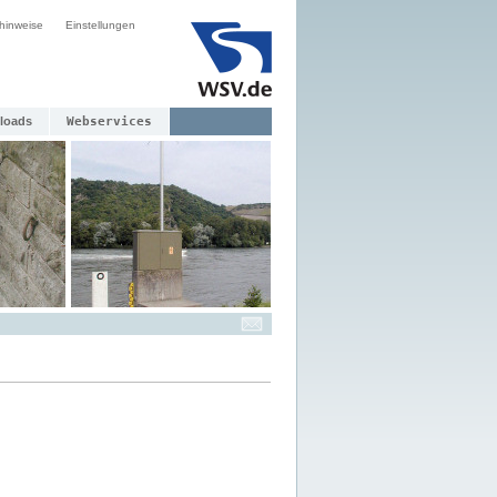
hinweise
Einstellungen
loads
Webservices