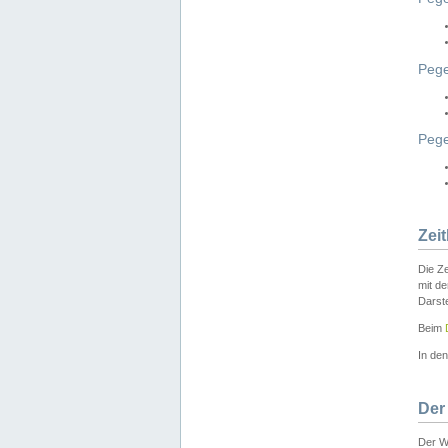
Pege
Peg
Zei
Die Ze
mit d
Darst
Beim
In de
Der
Der W