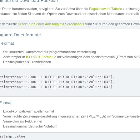
iff auf die Download-Funktion
e Daten herunterzuladen, navigieren Sie zunächst über die
Pegelauswahl-Tabelle
zu einem ge
datenseite finden Sie dann die Option zum Download der historischen Messdaten unterhalb
ne detaillierte
Schritt-für-Schritt-Anleitung mit Screenshots
führt Sie durch den gesamten Down
ügbare Datenformate
-Format
Strukturiertes Datenformat für programmatische Verarbeitung
Zeitstempel im
ISO 8601-Format
↗
mit vollständigen Zeitzoneninformation (Offset von 
Dezimalpunkt als Trennzeichen
"timestamp":"2000-01-01T01:00:00+01:00","value":646},

"timestamp":"2000-01-01T01:15:00+01:00","value":646},

"timestamp":"2000-01-01T01:30:00+01:00","value":645}

Format
Excel-kompatibles Tabellenformat
Vereinfachte Zeitstempeldarstellung in gesetzlicher Zeit (MEZ/MESZ mit Sommerzeitumstel
Semikolon als Feldtrenner
Dezimalkomma (deutsche Notation)
estamp;value
