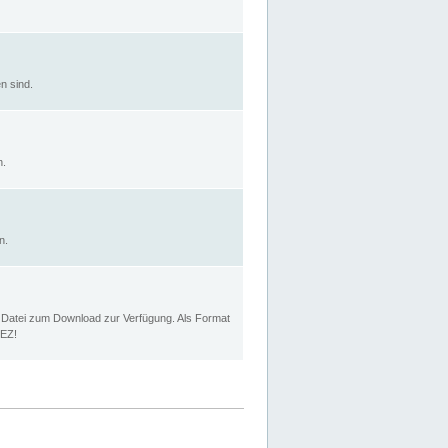
n sind.
n.
n.
p Datei zum Download zur Verfügung. Als Format
MEZ!