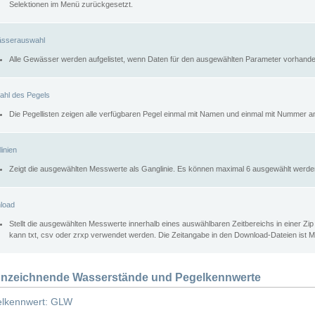
Selektionen im Menü zurückgesetzt.
sserauswahl
Alle Gewässer werden aufgelistet, wenn Daten für den ausgewählten Parameter vorhande
ahl des Pegels
Die Pegellisten zeigen alle verfügbaren Pegel einmal mit Namen und einmal mit Nummer a
inien
Zeigt die ausgewählten Messwerte als Ganglinie. Es können maximal 6 ausgewählt werde
load
Stellt die ausgewählten Messwerte innerhalb eines auswählbaren Zeitbereichs in einer Zi
kann txt, csv oder zrxp verwendet werden. Die Zeitangabe in den Download-Dateien ist 
nzeichnende Wasserstände und Pegelkennwerte
lkennwert: GLW