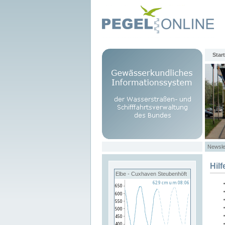
Start
Newsle
Hilf
Elbe - Cuxhaven Steubenhöft