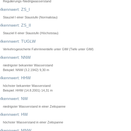
Regulierungs-Niedrigwasserstand
lkennwert: ZS_I
Stauziel I einer Staustufe (Normalstau)
lkennwert: ZS_II
Stauziel II einer Staustufe (Höchststau)
elkennwert: TUGLW
Verkehrsgesicherte Fahrrinnentiefe unter GlW (Tiefe unter GlW)
lkennwert: NNW
niedrigster bekannter Wasserstand
Beispiel: NNW (3.2.1942) 9,30 m
lkennwert: HHW
höchster bekannter Wasserstand
Beispiel: HHW (14.8.2001) 14,31 m
lkennwert: NW
niedrigster Wasserstand in einer Zeitspanne
lkennwert: HW
höchster Wasserstand in einer Zeitspanne
elkennwert: MNW