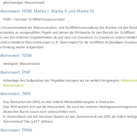
gleichwertiger Wasserstand
lkennwert: HSW, Marke I, Marke II und Marke III
HSW – höchster Schifffahrtswasserstand
in Zusammenarbeit der Wasserstraßen- und Schifffahrtsverwaltung des Bundes mit den Bund
standes an ausgewählten Pegeln und dienen als Richtwerte für den Betrieb der Schifffahrt. 
n von den örtlichen Gegebenheiten ab und sind von Gewässer zu Gewässer unterschiedlich
 unterschiedliche Beschränkungen (z.B. Sperrungen) für die Schifffahrt im jeweiligen Gewäss
schreitung wieder aufgehoben.
lkennwert: NSW
niedrigster Wasserstand
lkennwert: PNP
Höhenlage des Nullpunktes der Pegellatte bezogen auf ein amtlich festgelegtes
Höhensys
Wasserstand
.
lkennwert: SKN
Das Seekartennull (SKN) ist eine örtliche Mindesttiefenangabe in Seekarten.
Das SKN bezieht sich auf die Wassertiefe, die auch bei extemen Niedrigwasserereignissen
deutschen Bucht) kaum noch unterschritten wird.
In Deutschland und den Nordsee-Staaten ist das Seekartennull seit 2005 als örtlich nie
Astronomical Tide (LAT)" definiert.
lkennwert: RNW