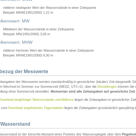
mittlerer niedrigster Wert der Wasserstände in einer Zeitspanne
Beispiel: MNW(1991/2000) 1,22 m
lkennwert: MW
Mittelwert der Wasserstände in einer Zeitspanne
Beispiel: MN(1991/2000) 3,00 m
elkennwert: MHW
mittlerer höchster Wert der Wasserstände in einer Zeitspanne
Beispiel: MHW(1991/2000) 6,00 m
tbezug der Messwerte
itangaben der Messwerte werden standardmäßig in gesetzlicher (lokaler) Zeit dargestellt. D
em Wechsel im Sommer zur Sommerzeit (MESZ, UTC+2). über die
Einstellungen
können Sie d
ellung ohne Sommerzeit einstellen.
Momentan sind alle Zeitangaben auf gesetzliche Zeit e
Download langfristiger Wasserstände und Abflüsse
liegen die Zeitangaben in gesetzlicher Zeit
n zum
Download angebotenen Tagesdateien
liegen die Zeitangaben grundsätzlich ganzjährig in
 Wasserstand
asserstand ist der lotrechte Abstand eines Punktes des Wasserspiegels über dem
Pegelnul