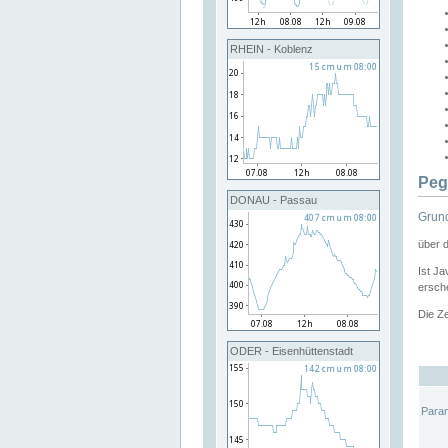
RHEIN - Koblenz
Peg
DONAU - Passau
Grund
über 
Ist Ja
ersche
Die Ze
ODER - Eisenhüttenstadt
Para