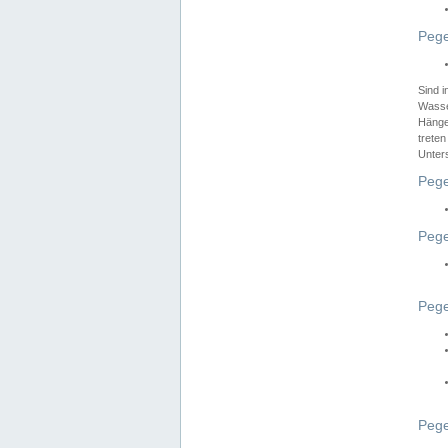
Pege
Sind 
Wasser
Hänge
treten
Unter
Pege
Pege
Pege
Pege