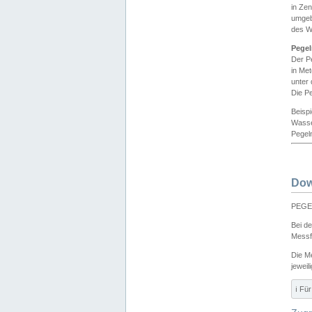
in Ze
umgeb
des W
Pegel
Der P
in Me
unter
Die Pe
Beisp
Wasse
Pegeln
Dow
PEGEL
Bei d
Messf
Die M
jeweil
ℹ️ F