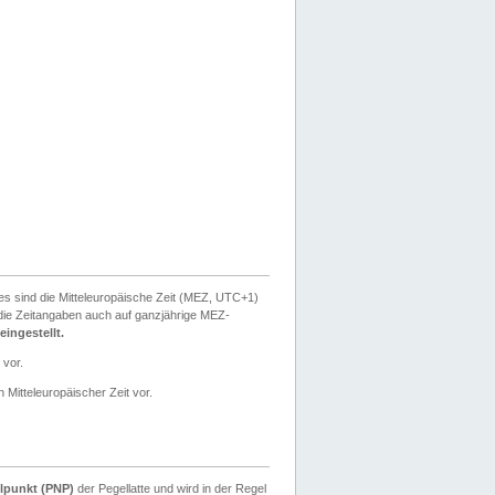
ies sind die Mitteleuropäische Zeit (MEZ, UTC+1)
ie Zeitangaben auch auf ganzjährige MEZ-
ingestellt.
 vor.
 Mitteleuropäischer Zeit vor.
lpunkt (PNP)
der Pegellatte und wird in der Regel