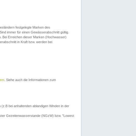
esländern festgelegte Marken des
Sind immer für einen Gewässerabschnitt gültig.
. Bei Erreichen dieser Marken (Hochwasser)
erabschnitt in Kraft bzw. werden bei
tem
. Siehe auch die Informationen zum
 (z.B bei anhaltenden ablandigen Winden in der
drigster Gezeitenwasserstande (NGzW) bzw. "Lowest