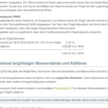
ntimeter angegeben. Der Wasserstand am Pegel sagt somit weder etwas über die lokale Wa
enden Terrain aus. Erst durch die Addition des Wasserstandes am Pegel mit dem zugehörig
asserspiegels über Normalhöhennull (NHN).
nullpunkt (PNP):
egelnullpunkt eines Pegels ist, im Gegensatz zum Wasserstand am Pegel, absolut und wir
ter über Normalhöhennull (NHN) angegeben. Der Wert des Pegelnullpunktes wird durch den Bet
 dem niedrigsten, über eine lange Zeit gemessenen Wasserstand.
gellatte wird so angebracht, dass deren Nullmarkierung dem Pegelnullpunkt entspricht.
iel am Pegel Dresden:
rstand am 16.07.2013 08:00 Uhr: 176 cm am Pegel
1,76
m
ullpunkt
+
102,68
m ü. NHN
=
104,44
m ü. NHN
nload langfristiger Wasserstände und Abflüsse
ONLINE bietet die Möglichkeit, historische Wasserstandsdaten und Abflusswerte seit dem 1
en heruntergeladenen Daten handelt es sich um
ungeprüfte Rohdaten
. Diese Messwerte wur
ehler oder andere Unregelmäßigkeiten enthalten.
esswerte sind relative Angaben zum jeweiligen
Pegelnullpunkt
. Für absolute Höhenangaben 
igen Pegels addieren.
ür programmatische Zugriffe und automatisierte Datenabfragen aktueller Werte stehen auch d