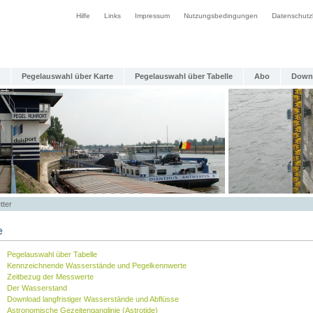
Hilfe
Links
Impressum
Nutzungsbedingungen
Datenschutz
Pegelauswahl über Karte
Pegelauswahl über Tabelle
Abo
Down
tter
e
Pegelauswahl über Tabelle
Kennzeichnende Wasserstände und Pegelkennwerte
Zeitbezug der Messwerte
Der Wasserstand
Download langfristiger Wasserstände und Abflüsse
Astronomische Gezeitenganglinie (Astrotide)