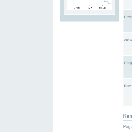
Gewä
Ausw
Gangl
Down
Ken
Pege