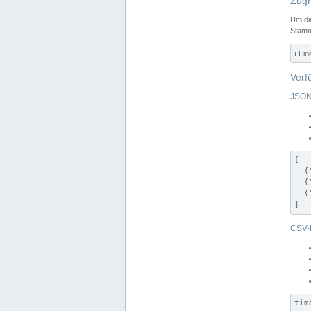
Zugr
Um di
Stamm
ℹ️ Ei
Verf
JSON
[

  {
  {
  {
]
CSV-
tim