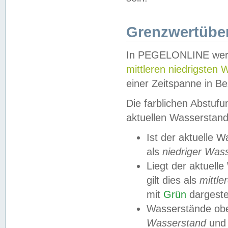
Grenzwertüber
In PEGELONLINE werde
mittleren niedrigsten
einer Zeitspanne in Be
Die farblichen Abstuf
aktuellen Wasserstand
Ist der aktuelle 
als
niedriger Was
Liegt der aktue
gilt dies als
mittle
mit
Grün
dargestel
Wasserstände obe
Wasserstand
und