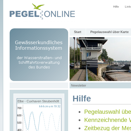
Hilfe
Link
Start
Pegelauswahl über Karte
Newsletter
Hilfe
Elbe - Cuxhaven Steubenhöft
Pegelauswahl übe
Kennzeichnende 
Zeitbezug der Me