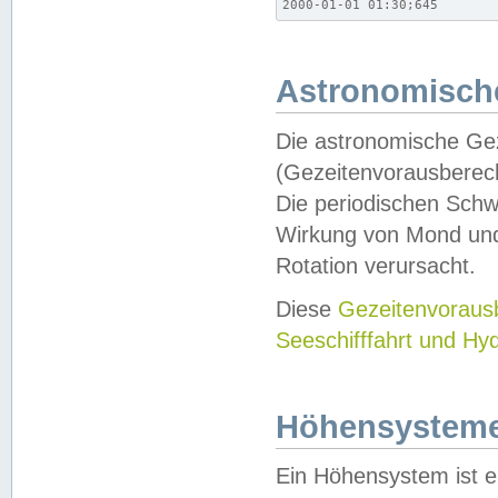
2000-01-01 01:30;645
Astronomische
Die astronomische Gez
(Gezeitenvorausberec
Die periodischen Schw
Wirkung von Mond und
Rotation verursacht.
Diese
Gezeitenvorau
Seeschifffahrt und Hy
Höhensystem
Ein Höhensystem ist e