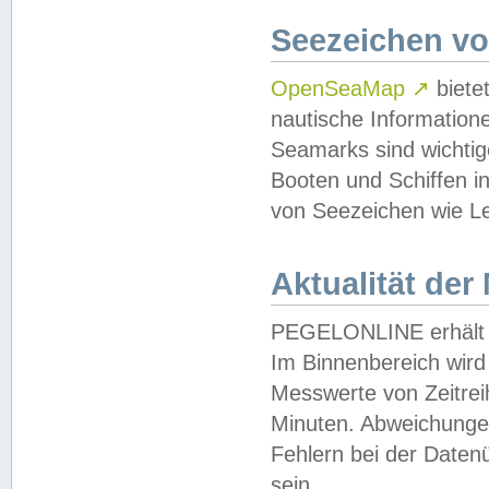
Seezeichen v
OpenSeaMap
↗
biete
nautische Information
Seamarks sind wichtig
Booten und Schiffen i
von Seezeichen wie Le
Aktualität der
PEGELONLINE erhält u
Im Binnenbereich wird 
Messwerte von Zeitreih
Minuten. Abweichungen
Fehlern bei der Daten
sein.