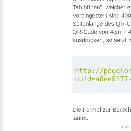
Tab öffnen", welcher 
Voreingestellt sind 4
Seitenlänge des QR-C
QR-Code von 4cm × 4c
ausdrucken, so setzt 
http://pegelo
uuid=a6ee8177
Die Formel zur Berech
lautet:
			(DPI × Druckkantenlänge in cm) ÷ 2,54 = Kantenlänge in Pixel
