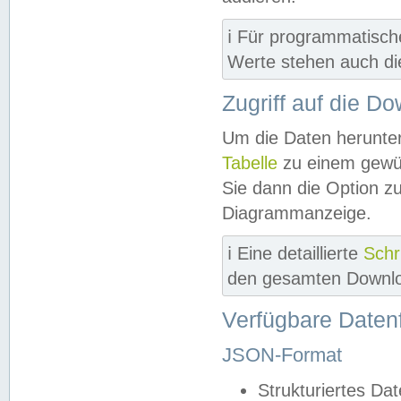
ℹ️ Für programmatisch
Werte stehen auch d
Zugriff auf die D
Um die Daten herunter
Tabelle
zu einem gewün
Sie dann die Option z
Diagrammanzeige.
ℹ️ Eine detaillierte
Schr
den gesamten Downlo
Verfügbare Daten
JSON-Format
Strukturiertes Da