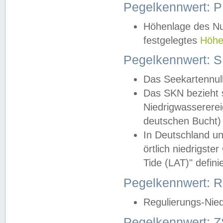
Pegelkennwert: 
Höhenlage des Nul
festgelegtes
Höhe
Pegelkennwert: 
Das Seekartennull
Das SKN bezieht s
Niedrigwassererei
deutschen Bucht) 
In Deutschland un
örtlich niedrigst
Tide (LAT)" definie
Pegelkennwert:
Regulierungs-Nie
Pegelkennwert: Z