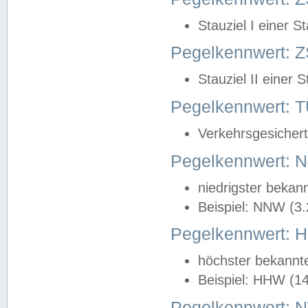
Stauziel I einer S
Pegelkennwert: Z
Stauziel II einer 
Pegelkennwert:
Verkehrsgesichert
Pegelkennwert:
niedrigster bekan
Beispiel: NNW (3
Pegelkennwert:
höchster bekannt
Beispiel: HHW (1
Pegelkennwert: 