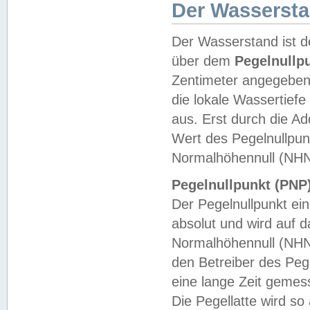
Der Wasserst
Der Wasserstand ist d
über dem
Pegelnullp
Zentimeter angegeben
die lokale Wassertie
aus. Erst durch die A
Wert des Pegelnullpun
Normalhöhennull (NHN
Pegelnullpunkt (PNP)
Der Pegelnullpunkt ei
absolut und wird auf
Normalhöhennull (NHN
den Betreiber des Pege
eine lange Zeit geme
Die Pegellatte wird s