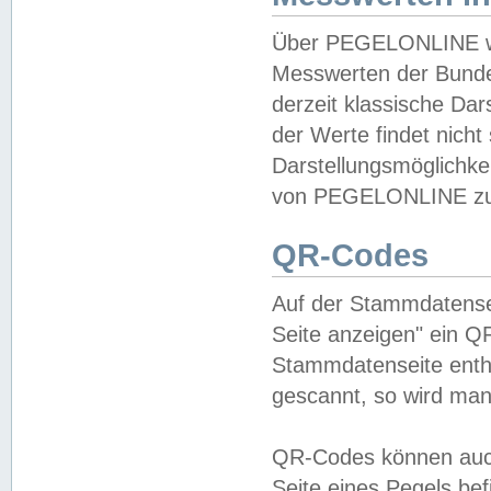
Über PEGELONLINE wer
Messwerten der Bundes
derzeit klassische Da
der Werte findet nicht 
Darstellungsmöglichkei
von PEGELONLINE zu 
QR-Codes
Auf der Stammdatensei
Seite anzeigen" ein Q
Stammdatenseite enthä
gescannt, so wird man
QR-Codes können auc
Seite eines Pegels be