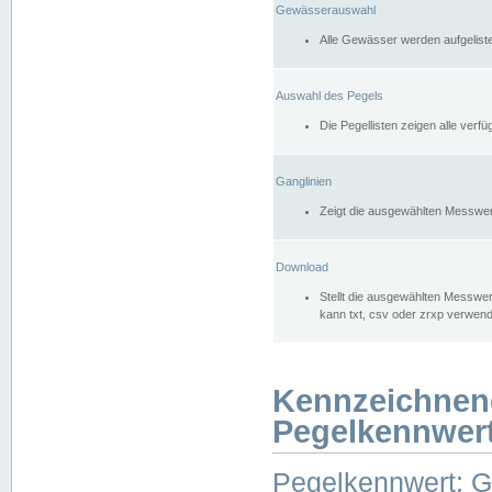
Gewässerauswahl
Alle Gewässer werden aufgelist
Auswahl des Pegels
Die Pegellisten zeigen alle ver
Ganglinien
Zeigt die ausgewählten Messwer
Download
Stellt die ausgewählten Messwer
kann txt, csv oder zrxp verwen
Kennzeichnen
Pegelkennwer
Pegelkennwert: 