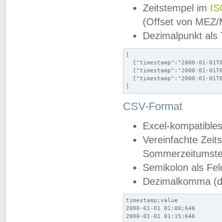
Zeitstempel im
IS
(Offset von MEZ
Dezimalpunkt als
[

  {"timestamp":"2000-01-01T0
  {"timestamp":"2000-01-01T0
  {"timestamp":"2000-01-01T0
]
CSV-Format
Excel-kompatibles
Vereinfachte Zeit
Sommerzeitumstel
Semikolon als Fel
Dezimalkomma (de
timestamp;value

2000-01-01 01:00;646

2000-01-01 01:15;646
