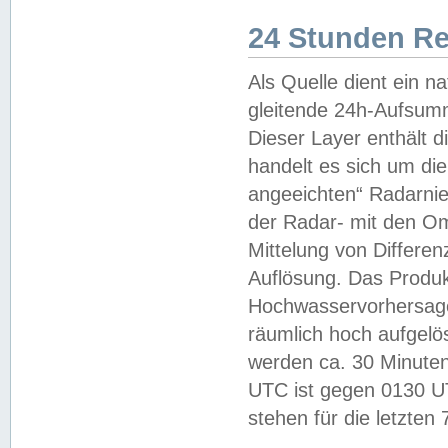
24 Stunden R
Als Quelle dient ein n
gleitende 24h-Aufsum
Dieser Layer enthält
handelt es sich um di
angeeichten“ Radarnie
der Radar- mit den O
Mittelung von Differe
Auflösung. Das Produk
Hochwasservorhersagez
räumlich hoch aufgelö
werden ca. 30 Minuten
UTC ist gegen 0130 UTC
stehen für die letzten