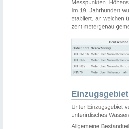
Messpunkten. Höhensy
Im 19. Jahrhundert wu
etabliert, an welchen 
zentimetergenau gem
Deutschland
Höhennetz
Bezeichnung
DHHN2016
Meter über Normalhöhennul
DHHN92
Meter über Normalhöhennul
DHHN12
Meter über Normalnull (m. 
SNN76
Meter über Höhennormal (m
Einzugsgebiet
Unter Einzugsgebiet v
unterirdisches Wasser
Allgemeine Bestandtei