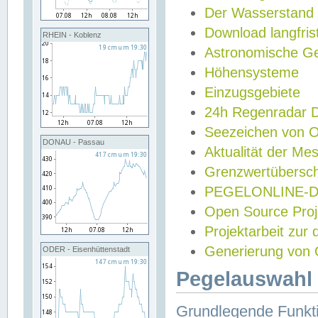
Der Wasserstand
Download langfris
RHEIN - Koblenz
Astronomische Gez
Höhensysteme
Einzugsgebiete
24h Regenradar
Seezeichen von 
DONAU - Passau
Aktualität der Me
Grenzwertübersch
PEGELONLINE-Di
Open Source Projek
Projektarbeit zur
Generierung von 
ODER - Eisenhüttenstadt
Pegelauswahl 
Grundlegende Funkti