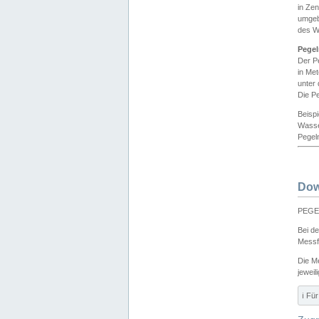
in Ze
umgeb
des W
Pegel
Der P
in Me
unter
Die Pe
Beisp
Wasse
Pegeln
Dow
PEGEL
Bei d
Messf
Die M
jeweil
ℹ️ F