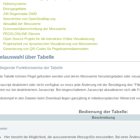
Höhensysteme
Einzugsgebiete
24h Regenradar DWD
Seezeichen von OpenSeaMap.org
Aktualität der Messwerte
Grenzwertüberschreitung der Messwerte
PEGELONLINE-Dienste
Open Source Projekt für die interaktive Online Visualisierung
Projektarbeit zur dynamischen Visualisierung von Messwerten
Generierung von QR-Codes für Pegelstammdatenseiten
elauswahl über Tabelle
legende Funktionsweise der Tabelle
die Tabelle können Pegel gefunden werden und deren Messwerte heruntergeladen oder visuali
vascript deaktiviert oder nicht verfügbar so muss jede Änderung mit der Bestätigung des "Filt
int nur bei deaktiviertem Javascript. Bei eingeschaltetem Javascript aktualisieren sich alle 
itstempel in den Dateien beim Download liegen ganzjährig in mitteleuropäischer Winterzeit vo
Bedienung der Tabelle:
Beschreibung
meter
Hier besteht die Möglichkeit, die auszuwertende Messgröße einzustellen. Bei einer Ände