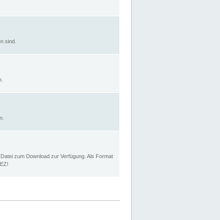
n sind.
n.
n.
p Datei zum Download zur Verfügung. Als Format
MEZ!