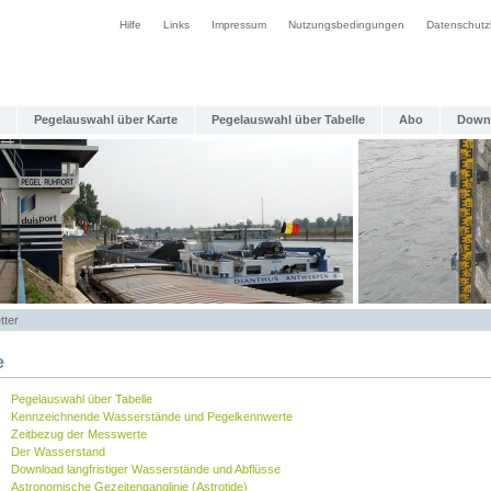
Hilfe
Links
Impressum
Nutzungsbedingungen
Datenschutz
Pegelauswahl über Karte
Pegelauswahl über Tabelle
Abo
Down
tter
e
Pegelauswahl über Tabelle
Kennzeichnende Wasserstände und Pegelkennwerte
Zeitbezug der Messwerte
Der Wasserstand
Download langfristiger Wasserstände und Abflüsse
Astronomische Gezeitenganglinie (Astrotide)