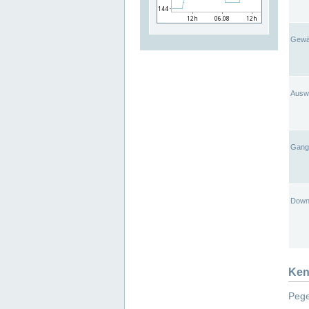
Gewä
Ausw
Gangl
Down
Ken
Pege