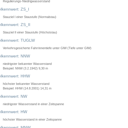
Regulierungs-Niedrigwasserstand
lkennwert: ZS_I
Stauziel I einer Staustufe (Normalstau)
lkennwert: ZS_II
Stauziel II einer Staustufe (Höchststau)
elkennwert: TUGLW
Verkehrsgesicherte Fahrrinnentiefe unter GlW (Tiefe unter GlW)
lkennwert: NNW
niedrigster bekannter Wasserstand
Beispiel: NNW (3.2.1942) 9,30 m
lkennwert: HHW
höchster bekannter Wasserstand
Beispiel: HHW (14.8.2001) 14,31 m
lkennwert: NW
niedrigster Wasserstand in einer Zeitspanne
lkennwert: HW
höchster Wasserstand in einer Zeitspanne
elkennwert: MNW