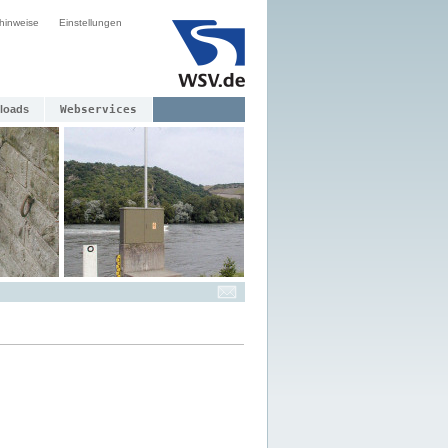
hinweise
Einstellungen
loads
Webservices