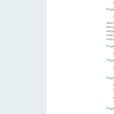
Pege
Sind 
Wasser
Hänge
treten
Unter
Pege
Pege
Pege
Pege