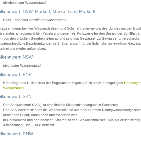
gleichwertiger Wasserstand
lkennwert: HSW, Marke I, Marke II und Marke III
HSW – höchster Schifffahrtswasserstand
in Zusammenarbeit der Wasserstraßen- und Schifffahrtsverwaltung des Bundes mit den Bund
standes an ausgewählten Pegeln und dienen als Richtwerte für den Betrieb der Schifffahrt. 
n von den örtlichen Gegebenheiten ab und sind von Gewässer zu Gewässer unterschiedlich
 unterschiedliche Beschränkungen (z.B. Sperrungen) für die Schifffahrt im jeweiligen Gewäss
schreitung wieder aufgehoben.
lkennwert: NSW
niedrigster Wasserstand
lkennwert: PNP
Höhenlage des Nullpunktes der Pegellatte bezogen auf ein amtlich festgelegtes
Höhensys
Wasserstand
.
lkennwert: SKN
Das Seekartennull (SKN) ist eine örtliche Mindesttiefenangabe in Seekarten.
Das SKN bezieht sich auf die Wassertiefe, die auch bei extemen Niedrigwasserereignissen
deutschen Bucht) kaum noch unterschritten wird.
In Deutschland und den Nordsee-Staaten ist das Seekartennull seit 2005 als örtlich nie
Astronomical Tide (LAT)" definiert.
lkennwert: RNW