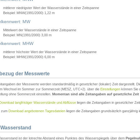
mittlerer niedrigster Wert der Wasserstände in einer Zeitspanne
Beispiel: MNW(1991/2000) 1,22 m
lkennwert: MW
Mittelwert der Wasserstände in einer Zeitspanne
Beispiel: MN(1991/2000) 3,00 m
elkennwert: MHW
mittlerer höchster Wert der Wasserstände in einer Zeitspanne
Beispiel: MHW(1991/2000) 6,00 m
tbezug der Messwerte
itangaben der Messwerte werden standardmäßig in gesetzlicher (lokaler) Zeit dargestellt. D
em Wechsel im Sommer zur Sommerzeit (MESZ, UTC+2). über die
Einstellungen
können Sie d
ellung ohne Sommerzeit einstellen.
Momentan sind alle Zeitangaben auf gesetzliche Zeit e
Download langfristiger Wasserstände und Abflüsse
liegen die Zeitangaben in gesetzlicher Zeit
n zum
Download angebotenen Tagesdateien
liegen die Zeitangaben grundsätzlich ganzjährig in
 Wasserstand
asserstand ist der lotrechte Abstand eines Punktes des Wasserspiegels über dem
Pegelnul