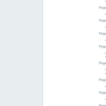
Pege
Pege
Peg
Pege
Pege
Pege
Pege
Peg