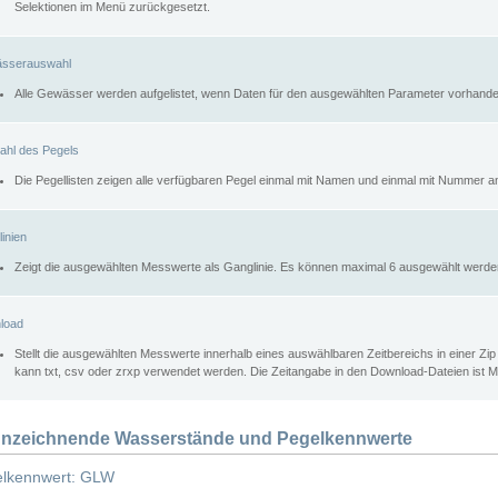
Selektionen im Menü zurückgesetzt.
sserauswahl
Alle Gewässer werden aufgelistet, wenn Daten für den ausgewählten Parameter vorhande
ahl des Pegels
Die Pegellisten zeigen alle verfügbaren Pegel einmal mit Namen und einmal mit Nummer a
inien
Zeigt die ausgewählten Messwerte als Ganglinie. Es können maximal 6 ausgewählt werde
load
Stellt die ausgewählten Messwerte innerhalb eines auswählbaren Zeitbereichs in einer Zi
kann txt, csv oder zrxp verwendet werden. Die Zeitangabe in den Download-Dateien ist 
nzeichnende Wasserstände und Pegelkennwerte
lkennwert: GLW