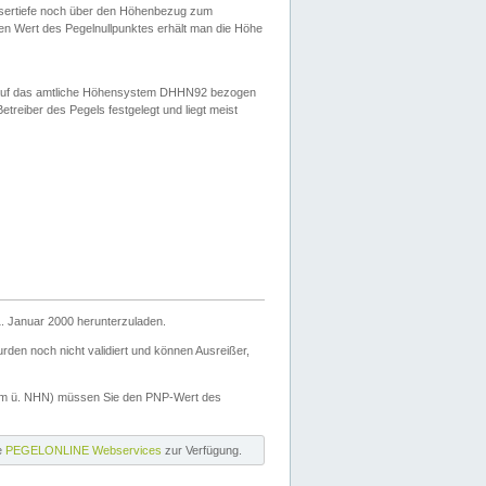
ssertiefe noch über den Höhenbezug zum
en Wert des Pegelnullpunktes erhält man die Höhe
d auf das amtliche Höhensystem DHHN92 bezogen
reiber des Pegels festgelegt und liegt meist
. Januar 2000 herunterzuladen.
den noch nicht validiert und können Ausreißer,
(m ü. NHN) müssen Sie den PNP-Wert des
ie
PEGELONLINE Webservices
zur Verfügung.