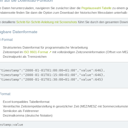
iff auf die Download-Funktion
e Daten herunterzuladen, navigieren Sie zunächst über die
Pegelauswahl-Tabelle
zu einem ge
datenseite finden Sie dann die Option zum Download der historischen Messdaten unterhalb
ne detaillierte
Schritt-für-Schritt-Anleitung mit Screenshots
führt Sie durch den gesamten Down
ügbare Datenformate
-Format
Strukturiertes Datenformat für programmatische Verarbeitung
Zeitstempel im
ISO 8601-Format
↗
mit vollständigen Zeitzoneninformation (Offset von 
Dezimalpunkt als Trennzeichen
"timestamp":"2000-01-01T01:00:00+01:00","value":646},

"timestamp":"2000-01-01T01:15:00+01:00","value":646},

"timestamp":"2000-01-01T01:30:00+01:00","value":645}

Format
Excel-kompatibles Tabellenformat
Vereinfachte Zeitstempeldarstellung in gesetzlicher Zeit (MEZ/MESZ mit Sommerzeitumstel
Semikolon als Feldtrenner
Dezimalkomma (deutsche Notation)
estamp;value
