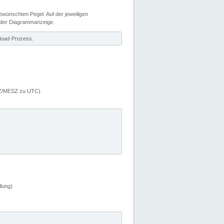
wünschten Pegel. Auf der jeweiligen
 der Diagrammanzeige.
load-Prozess.
MEZ/MESZ zu UTC)
lung)