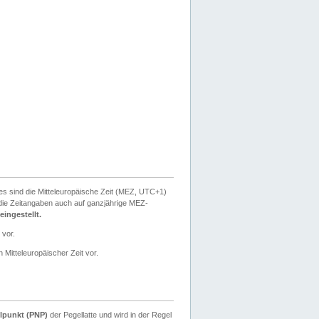
ies sind die Mitteleuropäische Zeit (MEZ, UTC+1)
ie Zeitangaben auch auf ganzjährige MEZ-
ingestellt.
 vor.
 Mitteleuropäischer Zeit vor.
lpunkt (PNP)
der Pegellatte und wird in der Regel