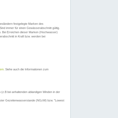
esländern festgelegte Marken des
Sind immer für einen Gewässerabschnitt gültig.
. Bei Erreichen dieser Marken (Hochwasser)
erabschnitt in Kraft bzw. werden bei
tem
. Siehe auch die Informationen zum
 (z.B bei anhaltenden ablandigen Winden in der
drigster Gezeitenwasserstande (NGzW) bzw. "Lowest