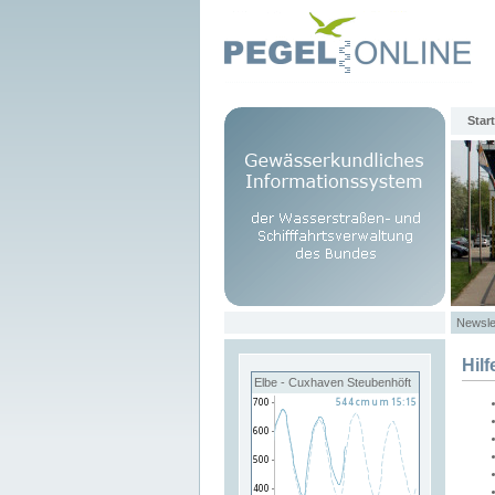
Start
Newsle
Hilf
Elbe - Cuxhaven Steubenhöft