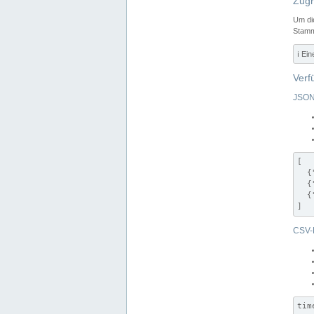
Zugr
Um di
Stamm
ℹ️ Ei
Verf
JSON
[

  {
  {
  {
]
CSV-
tim