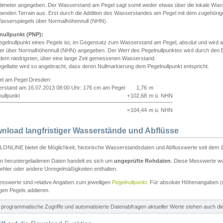
ntimeter angegeben. Der Wasserstand am Pegel sagt somit weder etwas über die lokale Wa
enden Terrain aus. Erst durch die Addition des Wasserstandes am Pegel mit dem zugehörig
asserspiegels über Normalhöhennull (NHN).
nullpunkt (PNP):
egelnullpunkt eines Pegels ist, im Gegensatz zum Wasserstand am Pegel, absolut und wir
ter über Normalhöhennull (NHN) angegeben. Der Wert des Pegelnullpunktes wird durch den Bet
 dem niedrigsten, über eine lange Zeit gemessenen Wasserstand.
gellatte wird so angebracht, dass deren Nullmarkierung dem Pegelnullpunkt entspricht.
iel am Pegel Dresden:
rstand am 16.07.2013 08:00 Uhr: 176 cm am Pegel
1,76
m
ullpunkt
+
102,68
m ü. NHN
=
104,44
m ü. NHN
nload langfristiger Wasserstände und Abflüsse
ONLINE bietet die Möglichkeit, historische Wasserstandsdaten und Abflusswerte seit dem 1
en heruntergeladenen Daten handelt es sich um
ungeprüfte Rohdaten
. Diese Messwerte wur
ehler oder andere Unregelmäßigkeiten enthalten.
esswerte sind relative Angaben zum jeweiligen
Pegelnullpunkt
. Für absolute Höhenangaben 
igen Pegels addieren.
ür programmatische Zugriffe und automatisierte Datenabfragen aktueller Werte stehen auch d