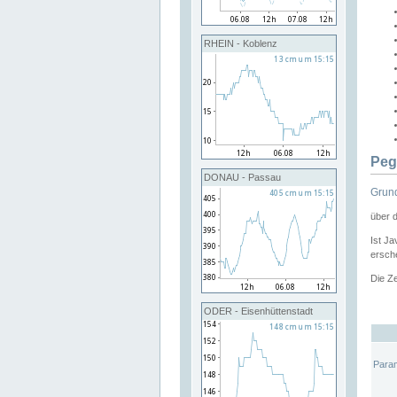
RHEIN - Koblenz
Peg
DONAU - Passau
Grund
über 
Ist Ja
ersche
Die Ze
ODER - Eisenhüttenstadt
Para