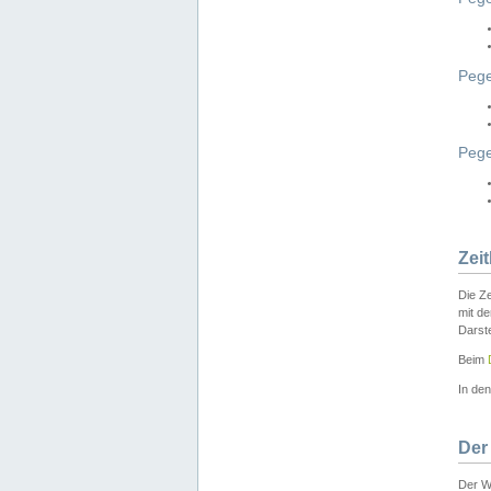
Pege
Peg
Zei
Die Ze
mit d
Darst
Beim
In de
Der
Der W