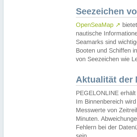
Seezeichen v
OpenSeaMap
↗
biete
nautische Information
Seamarks sind wichtig
Booten und Schiffen i
von Seezeichen wie Le
Aktualität der
PEGELONLINE erhält u
Im Binnenbereich wird 
Messwerte von Zeitreih
Minuten. Abweichungen
Fehlern bei der Daten
sein.