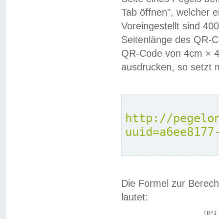
Tab öffnen", welcher 
Voreingestellt sind 4
Seitenlänge des QR-C
QR-Code von 4cm × 4c
ausdrucken, so setzt 
http://pegelo
uuid=a6ee8177
Die Formel zur Berech
lautet:
			(DPI × Druckkantenlänge in cm) ÷ 2,54 = Kantenlänge in Pixel
