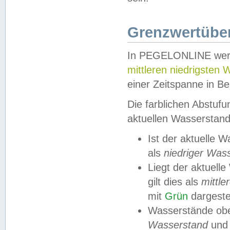
Grenzwertüber
In PEGELONLINE werde
mittleren niedrigsten
einer Zeitspanne in Be
Die farblichen Abstuf
aktuellen Wasserstand
Ist der aktuelle 
als
niedriger Was
Liegt der aktue
gilt dies als
mittle
mit
Grün
dargestel
Wasserstände obe
Wasserstand
und