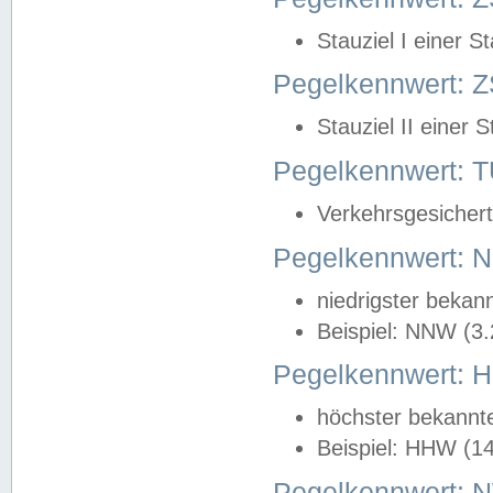
Stauziel I einer S
Pegelkennwert: Z
Stauziel II einer 
Pegelkennwert:
Verkehrsgesichert
Pegelkennwert:
niedrigster bekan
Beispiel: NNW (3
Pegelkennwert:
höchster bekannt
Beispiel: HHW (1
Pegelkennwert: 