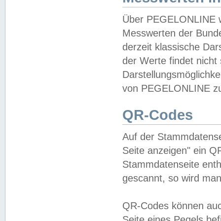
Über PEGELONLINE wer
Messwerten der Bundes
derzeit klassische Da
der Werte findet nicht 
Darstellungsmöglichkei
von PEGELONLINE zu 
QR-Codes
Auf der Stammdatensei
Seite anzeigen" ein Q
Stammdatenseite enthä
gescannt, so wird man
QR-Codes können auc
Seite eines Pegels be