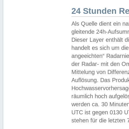
24 Stunden R
Als Quelle dient ein n
gleitende 24h-Aufsum
Dieser Layer enthält
handelt es sich um di
angeeichten“ Radarnie
der Radar- mit den O
Mittelung von Differe
Auflösung. Das Produk
Hochwasservorhersagez
räumlich hoch aufgelö
werden ca. 30 Minuten
UTC ist gegen 0130 UTC
stehen für die letzten