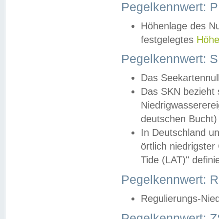
Pegelkennwert: 
Höhenlage des Nul
festgelegtes
Höhe
Pegelkennwert: 
Das Seekartennull
Das SKN bezieht s
Niedrigwassererei
deutschen Bucht) 
In Deutschland un
örtlich niedrigst
Tide (LAT)" definie
Pegelkennwert:
Regulierungs-Nie
Pegelkennwert: Z