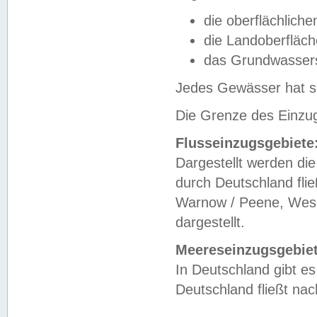
die oberflächlich
die Landoberfläc
das Grundwasser
Jedes Gewässer hat se
Die Grenze des Einzug
Flusseinzugsgebiete
Dargestellt werden die
durch Deutschland fli
Warnow / Peene, Weser
dargestellt.
Meereseinzugsgebiet
In Deutschland gibt 
Deutschland fließt n