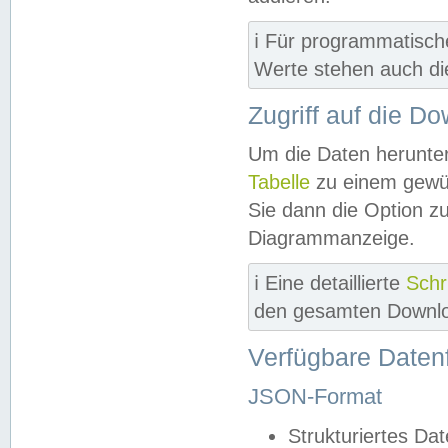
ℹ️ Für programmatisch
Werte stehen auch d
Zugriff auf die D
Um die Daten herunter
Tabelle
zu einem gewün
Sie dann die Option z
Diagrammanzeige.
ℹ️ Eine detaillierte
Schr
den gesamten Downlo
Verfügbare Daten
JSON-Format
Strukturiertes Da