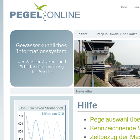
Hilfe
Link
Start
Pegelauswahl über Karte
Newsletter
Hilfe
Elbe - Cuxhaven Steubenhöft
Pegelauswahl übe
Kennzeichnende 
Zeitbezug der Me