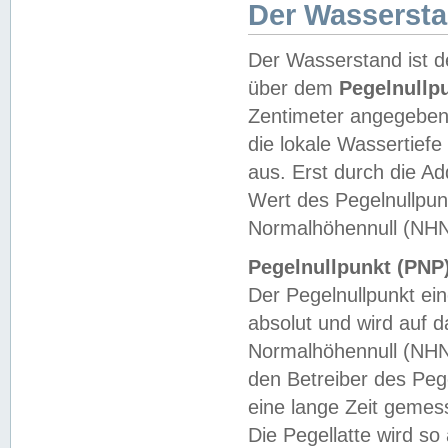
Der Wasserst
Der Wasserstand ist d
über dem
Pegelnullp
Zentimeter angegeben
die lokale Wassertie
aus. Erst durch die A
Wert des Pegelnullpun
Normalhöhennull (NHN
Pegelnullpunkt (PNP)
Der Pegelnullpunkt ei
absolut und wird auf
Normalhöhennull (NHN
den Betreiber des Pege
eine lange Zeit geme
Die Pegellatte wird s