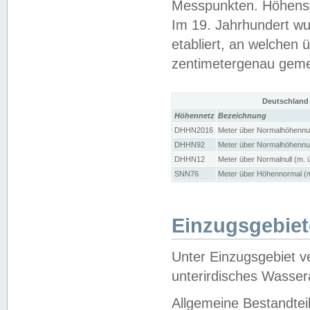
Messpunkten. Höhensy
Im 19. Jahrhundert wu
etabliert, an welchen 
zentimetergenau gem
Deutschland
Höhennetz
Bezeichnung
DHHN2016
Meter über Normalhöhennul
DHHN92
Meter über Normalhöhennul
DHHN12
Meter über Normalnull (m. 
SNN76
Meter über Höhennormal (m
Einzugsgebiet
Unter Einzugsgebiet v
unterirdisches Wasser
Allgemeine Bestandtei