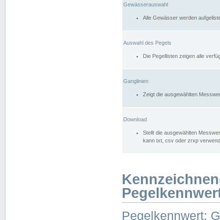
Gewässerauswahl
Alle Gewässer werden aufgelist
Auswahl des Pegels
Die Pegellisten zeigen alle ver
Ganglinien
Zeigt die ausgewählten Messwer
Download
Stellt die ausgewählten Messwer
kann txt, csv oder zrxp verwen
Kennzeichnen
Pegelkennwer
Pegelkennwert: 