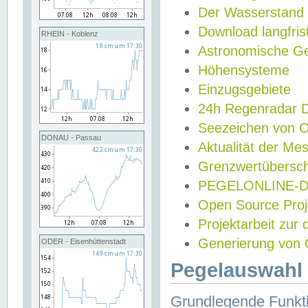
Der Wasserstand
Download langfris
RHEIN - Koblenz
Astronomische Gez
Höhensysteme
Einzugsgebiete
24h Regenradar
Seezeichen von 
DONAU - Passau
Aktualität der Me
Grenzwertübersch
PEGELONLINE-Di
Open Source Projek
Projektarbeit zur
Generierung von 
ODER - Eisenhüttenstadt
Pegelauswahl 
Grundlegende Funkti