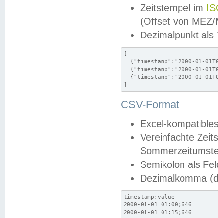
Zeitstempel im
IS
(Offset von MEZ
Dezimalpunkt als
[

  {"timestamp":"2000-01-01T0
  {"timestamp":"2000-01-01T0
  {"timestamp":"2000-01-01T0
]
CSV-Format
Excel-kompatibles
Vereinfachte Zeit
Sommerzeitumstel
Semikolon als Fel
Dezimalkomma (de
timestamp;value

2000-01-01 01:00;646

2000-01-01 01:15;646
