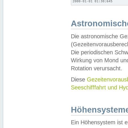
2000-01-01 01:30;645
Astronomische
Die astronomische Gez
(Gezeitenvorausberec
Die periodischen Schw
Wirkung von Mond und
Rotation verursacht.
Diese
Gezeitenvorau
Seeschifffahrt und Hy
Höhensystem
Ein Höhensystem ist e