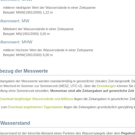
mittlerer niedrigster Wert der Wasserstände in einer Zeitspanne
Beispiel: MNW(1991/2000) 1,22 m
lkennwert: MW
Mittelwert der Wasserstände in einer Zeitspanne
Beispiel: MN(1991/2000) 3,00 m
elkennwert: MHW
mittlerer höchster Wert der Wasserstände in einer Zeitspanne
Beispiel: MHW(1991/2000) 6,00 m
tbezug der Messwerte
itangaben der Messwerte werden standardmäßig in gesetzlicher (lokaler) Zeit dargestellt. D
em Wechsel im Sommer zur Sommerzeit (MESZ, UTC+2). über die
Einstellungen
können Sie d
ellung ohne Sommerzeit einstellen.
Momentan sind alle Zeitangaben auf gesetzliche Zeit e
Download langfristiger Wasserstände und Abflüsse
liegen die Zeitangaben in gesetzlicher Zeit
n zum
Download angebotenen Tagesdateien
liegen die Zeitangaben grundsätzlich ganzjährig in
 Wasserstand
asserstand ist der lotrechte Abstand eines Punktes des Wasserspiegels über dem
Pegelnul