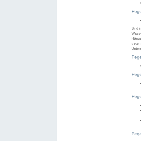
Pege
Sind 
Wasser
Hänge
treten
Unter
Pege
Pege
Pege
Pege