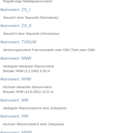
Regulierungs-Niedrigwasserstand
lkennwert: ZS_I
Stauziel I einer Staustufe (Normalstau)
lkennwert: ZS_II
Stauziel II einer Staustufe (Höchststau)
elkennwert: TUGLW
Verkehrsgesicherte Fahrrinnentiefe unter GlW (Tiefe unter GlW)
lkennwert: NNW
niedrigster bekannter Wasserstand
Beispiel: NNW (3.2.1942) 9,30 m
lkennwert: HHW
höchster bekannter Wasserstand
Beispiel: HHW (14.8.2001) 14,31 m
lkennwert: NW
niedrigster Wasserstand in einer Zeitspanne
lkennwert: HW
höchster Wasserstand in einer Zeitspanne
elkennwert: MNW