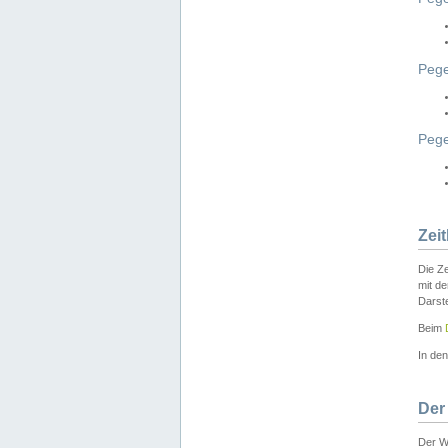
Pege
Peg
Zei
Die Ze
mit d
Darst
Beim
In de
Der
Der W