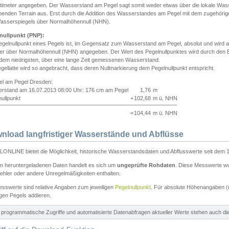
ntimeter angegeben. Der Wasserstand am Pegel sagt somit weder etwas über die lokale Wa
enden Terrain aus. Erst durch die Addition des Wasserstandes am Pegel mit dem zugehörig
asserspiegels über Normalhöhennull (NHN).
nullpunkt (PNP):
egelnullpunkt eines Pegels ist, im Gegensatz zum Wasserstand am Pegel, absolut und wir
ter über Normalhöhennull (NHN) angegeben. Der Wert des Pegelnullpunktes wird durch den Bet
 dem niedrigsten, über eine lange Zeit gemessenen Wasserstand.
gellatte wird so angebracht, dass deren Nullmarkierung dem Pegelnullpunkt entspricht.
iel am Pegel Dresden:
rstand am 16.07.2013 08:00 Uhr: 176 cm am Pegel
1,76
m
ullpunkt
+
102,68
m ü. NHN
=
104,44
m ü. NHN
nload langfristiger Wasserstände und Abflüsse
ONLINE bietet die Möglichkeit, historische Wasserstandsdaten und Abflusswerte seit dem 1
en heruntergeladenen Daten handelt es sich um
ungeprüfte Rohdaten
. Diese Messwerte wur
ehler oder andere Unregelmäßigkeiten enthalten.
esswerte sind relative Angaben zum jeweiligen
Pegelnullpunkt
. Für absolute Höhenangaben 
igen Pegels addieren.
ür programmatische Zugriffe und automatisierte Datenabfragen aktueller Werte stehen auch d