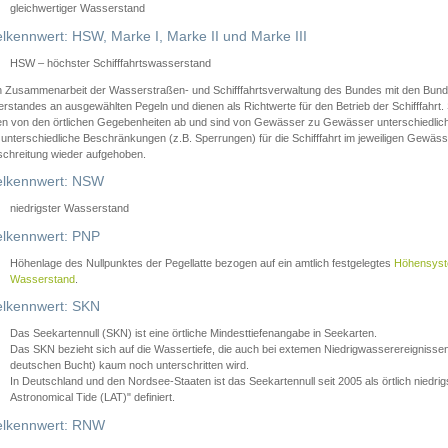
gleichwertiger Wasserstand
lkennwert: HSW, Marke I, Marke II und Marke III
HSW – höchster Schifffahrtswasserstand
in Zusammenarbeit der Wasserstraßen- und Schifffahrtsverwaltung des Bundes mit den Bund
standes an ausgewählten Pegeln und dienen als Richtwerte für den Betrieb der Schifffahrt. 
n von den örtlichen Gegebenheiten ab und sind von Gewässer zu Gewässer unterschiedlich
 unterschiedliche Beschränkungen (z.B. Sperrungen) für die Schifffahrt im jeweiligen Gewäss
schreitung wieder aufgehoben.
lkennwert: NSW
niedrigster Wasserstand
lkennwert: PNP
Höhenlage des Nullpunktes der Pegellatte bezogen auf ein amtlich festgelegtes
Höhensys
Wasserstand
.
lkennwert: SKN
Das Seekartennull (SKN) ist eine örtliche Mindesttiefenangabe in Seekarten.
Das SKN bezieht sich auf die Wassertiefe, die auch bei extemen Niedrigwasserereignissen
deutschen Bucht) kaum noch unterschritten wird.
In Deutschland und den Nordsee-Staaten ist das Seekartennull seit 2005 als örtlich nie
Astronomical Tide (LAT)" definiert.
lkennwert: RNW