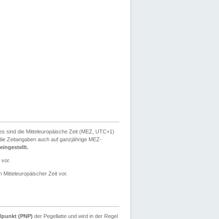
ies sind die Mitteleuropäische Zeit (MEZ, UTC+1)
ie Zeitangaben auch auf ganzjährige MEZ-
ingestellt.
 vor.
 Mitteleuropäischer Zeit vor.
lpunkt (PNP)
der Pegellatte und wird in der Regel