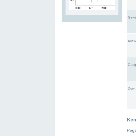
Gewä
Ausw
Gangl
Down
Ken
Pege