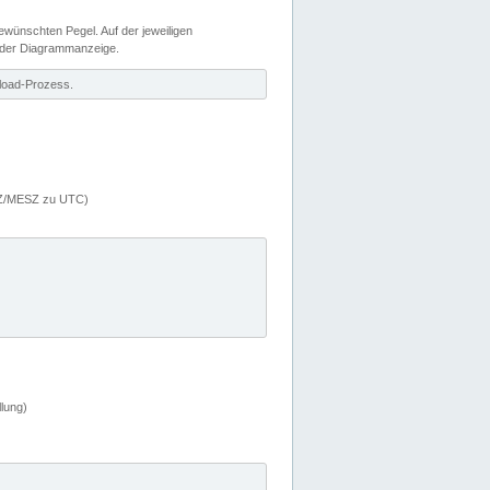
wünschten Pegel. Auf der jeweiligen
 der Diagrammanzeige.
load-Prozess.
MEZ/MESZ zu UTC)
lung)