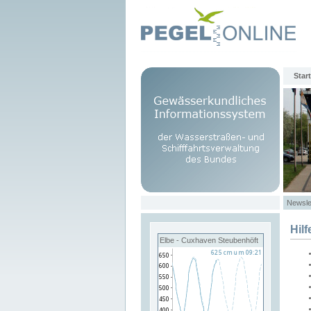
Start
Newsle
Hilf
Elbe - Cuxhaven Steubenhöft