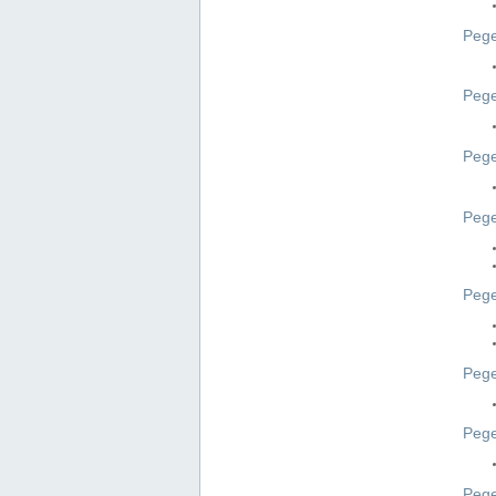
Pege
Pege
Peg
Pege
Pege
Pege
Pege
Peg