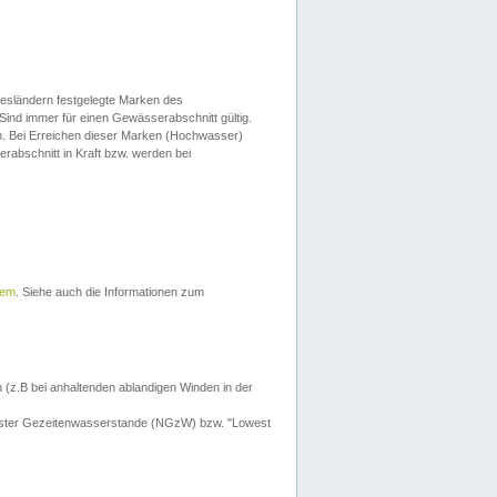
esländern festgelegte Marken des
Sind immer für einen Gewässerabschnitt gültig.
. Bei Erreichen dieser Marken (Hochwasser)
erabschnitt in Kraft bzw. werden bei
tem
. Siehe auch die Informationen zum
 (z.B bei anhaltenden ablandigen Winden in der
drigster Gezeitenwasserstande (NGzW) bzw. "Lowest