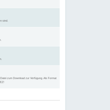
n sind.
n.
n.
p Datei zum Download zur Verfügung. Als Format
MEZ!