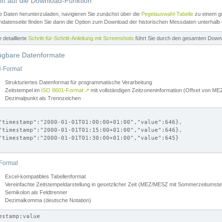
iff auf die Download-Funktion
e Daten herunterzuladen, navigieren Sie zunächst über die
Pegelauswahl-Tabelle
zu einem ge
datenseite finden Sie dann die Option zum Download der historischen Messdaten unterhalb
ne detaillierte
Schritt-für-Schritt-Anleitung mit Screenshots
führt Sie durch den gesamten Down
ügbare Datenformate
-Format
Strukturiertes Datenformat für programmatische Verarbeitung
Zeitstempel im
ISO 8601-Format
↗
mit vollständigen Zeitzoneninformation (Offset von 
Dezimalpunkt als Trennzeichen
"timestamp":"2000-01-01T01:00:00+01:00","value":646},

"timestamp":"2000-01-01T01:15:00+01:00","value":646},

"timestamp":"2000-01-01T01:30:00+01:00","value":645}

Format
Excel-kompatibles Tabellenformat
Vereinfachte Zeitstempeldarstellung in gesetzlicher Zeit (MEZ/MESZ mit Sommerzeitumstel
Semikolon als Feldtrenner
Dezimalkomma (deutsche Notation)
estamp;value
