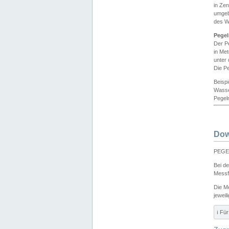
in Ze
umgeb
des W
Pegel
Der P
in Me
unter
Die Pe
Beisp
Wasse
Pegeln
Dow
PEGEL
Bei d
Messf
Die M
jeweil
ℹ️ F