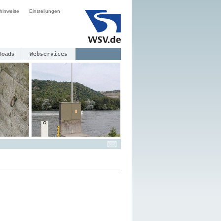
hinweise
Einstellungen
loads
Webservices