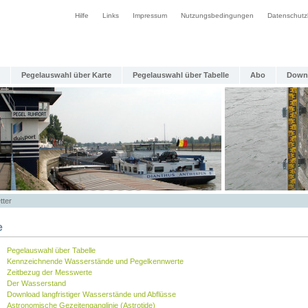
Hilfe
Links
Impressum
Nutzungsbedingungen
Datenschutz
Pegelauswahl über Karte
Pegelauswahl über Tabelle
Abo
Down
tter
e
Pegelauswahl über Tabelle
Kennzeichnende Wasserstände und Pegelkennwerte
Zeitbezug der Messwerte
Der Wasserstand
Download langfristiger Wasserstände und Abflüsse
Astronomische Gezeitenganglinie (Astrotide)