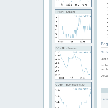
RHEIN - Koblenz
Peg
DONAU - Passau
Grund
über 
Ist Ja
ersche
Die Ze
ODER - Eisenhüttenstadt
Para