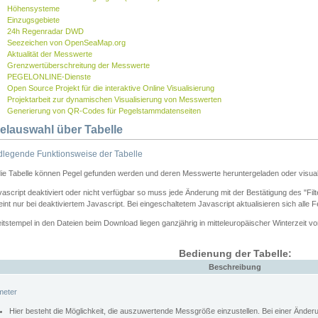
Höhensysteme
Einzugsgebiete
24h Regenradar DWD
Seezeichen von OpenSeaMap.org
Aktualität der Messwerte
Grenzwertüberschreitung der Messwerte
PEGELONLINE-Dienste
Open Source Projekt für die interaktive Online Visualisierung
Projektarbeit zur dynamischen Visualisierung von Messwerten
Generierung von QR-Codes für Pegelstammdatenseiten
elauswahl über Tabelle
legende Funktionsweise der Tabelle
die Tabelle können Pegel gefunden werden und deren Messwerte heruntergeladen oder visuali
vascript deaktiviert oder nicht verfügbar so muss jede Änderung mit der Bestätigung des "Filt
int nur bei deaktiviertem Javascript. Bei eingeschaltetem Javascript aktualisieren sich alle 
itstempel in den Dateien beim Download liegen ganzjährig in mitteleuropäischer Winterzeit vo
Bedienung der Tabelle:
Beschreibung
meter
Hier besteht die Möglichkeit, die auszuwertende Messgröße einzustellen. Bei einer Ände