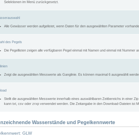
Selektionen im Menü zurückgesetzt.
sserauswahl
Alle Gewässer werden aufgelistet, wenn Daten für den ausgewählten Parameter vorhande
ahl des Pegels
Die Pegellisten zeigen alle verfügbaren Pegel einmal mit Namen und einmal mit Nummer a
inien
Zeigt die ausgewählten Messwerte als Ganglinie. Es können maximal 6 ausgewählt werde
load
Stellt die ausgewählten Messwerte innerhalb eines auswählbaren Zeitbereichs in einer Zi
kann txt, csv oder zrxp verwendet werden. Die Zeitangabe in den Download-Dateien ist 
nzeichnende Wasserstände und Pegelkennwerte
lkennwert: GLW