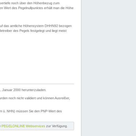
ssertiefe noch über den Höhenbezug zum
en Wert des Pegelnullpunktes erhält man die Höhe
d auf das amtliche Höhensystem DHHN92 bezogen
reiber des Pegels festgelegt und liegt meist
. Januar 2000 herunterzuladen.
den noch nicht validiert und können Ausreißer,
(m ü. NHN) müssen Sie den PNP-Wert des
ie
PEGELONLINE Webservices
zur Verfügung.