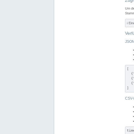
Zugr
Um di
Stamm
ℹ️ Ei
Verf
JSON
[

  {
  {
  {
]
CSV-
tim