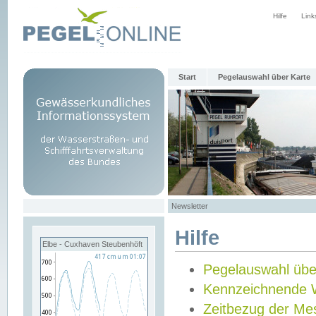
Hilfe
Link
Start
Pegelauswahl über Karte
Newsletter
Hilfe
Elbe - Cuxhaven Steubenhöft
Pegelauswahl übe
Kennzeichnende 
Zeitbezug der Me