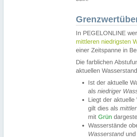
Grenzwertüber
In PEGELONLINE werde
mittleren niedrigsten
einer Zeitspanne in Be
Die farblichen Abstuf
aktuellen Wasserstand
Ist der aktuelle 
als
niedriger Was
Liegt der aktue
gilt dies als
mittle
mit
Grün
dargestel
Wasserstände obe
Wasserstand
und