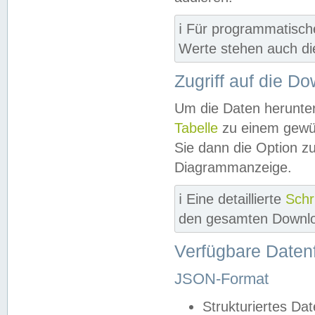
ℹ️ Für programmatisch
Werte stehen auch d
Zugriff auf die D
Um die Daten herunter
Tabelle
zu einem gewün
Sie dann die Option z
Diagrammanzeige.
ℹ️ Eine detaillierte
Schr
den gesamten Downlo
Verfügbare Daten
JSON-Format
Strukturiertes Da