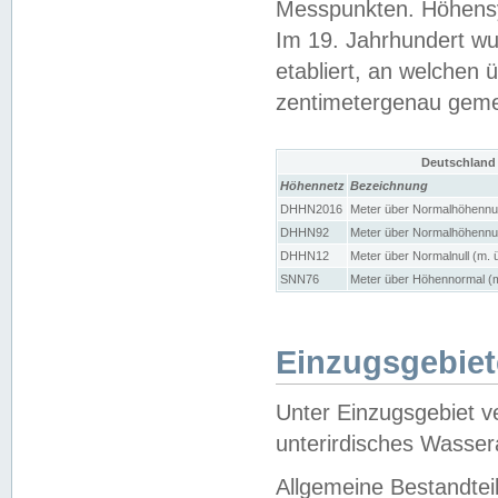
Messpunkten. Höhensy
Im 19. Jahrhundert wu
etabliert, an welchen 
zentimetergenau gem
Deutschland
Höhennetz
Bezeichnung
DHHN2016
Meter über Normalhöhennul
DHHN92
Meter über Normalhöhennul
DHHN12
Meter über Normalnull (m. 
SNN76
Meter über Höhennormal (m
Einzugsgebiet
Unter Einzugsgebiet v
unterirdisches Wasser
Allgemeine Bestandtei