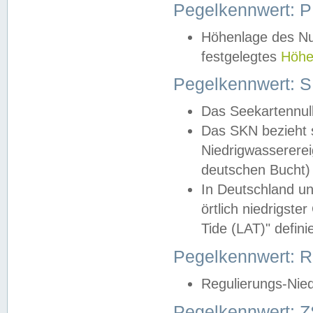
Pegelkennwert: 
Höhenlage des Nul
festgelegtes
Höhe
Pegelkennwert: 
Das Seekartennull
Das SKN bezieht s
Niedrigwassererei
deutschen Bucht) 
In Deutschland un
örtlich niedrigst
Tide (LAT)" definie
Pegelkennwert:
Regulierungs-Nie
Pegelkennwert: Z