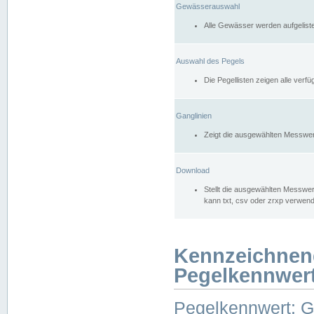
Gewässerauswahl
Alle Gewässer werden aufgelist
Auswahl des Pegels
Die Pegellisten zeigen alle ver
Ganglinien
Zeigt die ausgewählten Messwer
Download
Stellt die ausgewählten Messwer
kann txt, csv oder zrxp verwen
Kennzeichnen
Pegelkennwer
Pegelkennwert: 