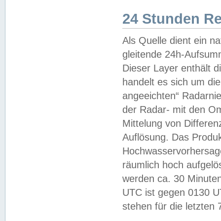
24 Stunden R
Als Quelle dient ein n
gleitende 24h-Aufsum
Dieser Layer enthält
handelt es sich um di
angeeichten“ Radarnie
der Radar- mit den O
Mittelung von Differe
Auflösung. Das Produk
Hochwasservorhersagez
räumlich hoch aufgelö
werden ca. 30 Minuten
UTC ist gegen 0130 UTC
stehen für die letzten