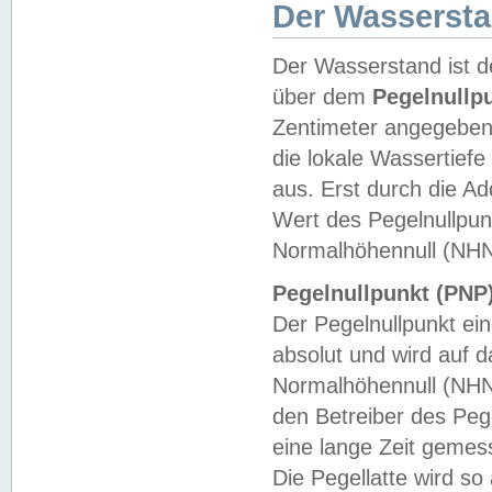
Der Wasserst
Der Wasserstand ist d
über dem
Pegelnullp
Zentimeter angegeben
die lokale Wassertie
aus. Erst durch die A
Wert des Pegelnullpun
Normalhöhennull (NHN
Pegelnullpunkt (PNP)
Der Pegelnullpunkt ei
absolut und wird auf
Normalhöhennull (NHN
den Betreiber des Pege
eine lange Zeit geme
Die Pegellatte wird s