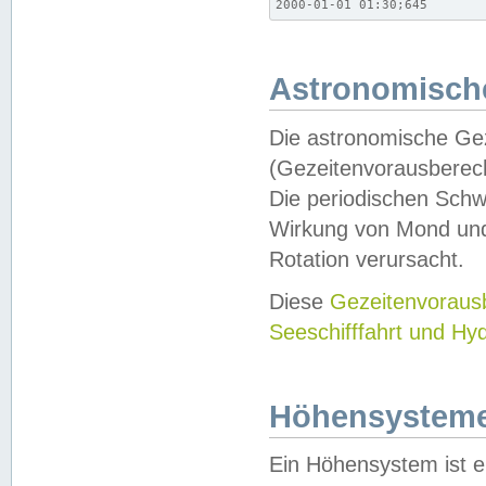
2000-01-01 01:30;645
Astronomische
Die astronomische Gez
(Gezeitenvorausberec
Die periodischen Schw
Wirkung von Mond und
Rotation verursacht.
Diese
Gezeitenvorau
Seeschifffahrt und Hy
Höhensystem
Ein Höhensystem ist e