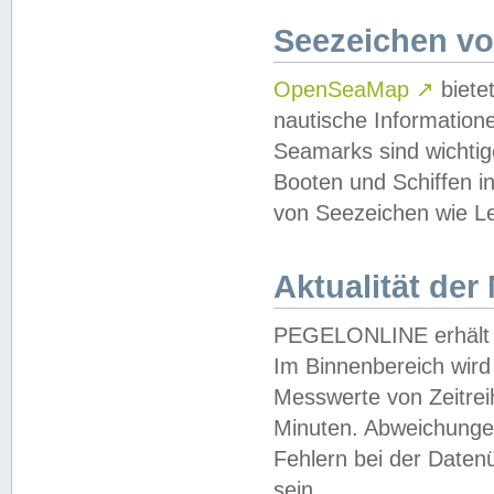
Seezeichen v
OpenSeaMap
↗
biete
nautische Information
Seamarks sind wichtig
Booten und Schiffen i
von Seezeichen wie Le
Aktualität der
PEGELONLINE erhält u
Im Binnenbereich wird 
Messwerte von Zeitreih
Minuten. Abweichungen
Fehlern bei der Daten
sein.