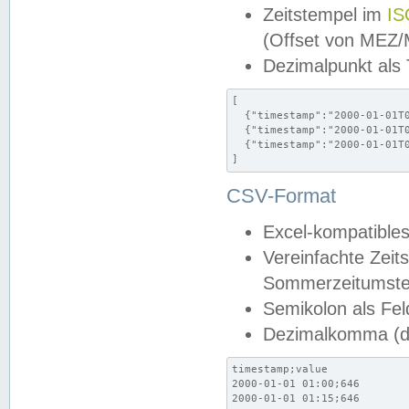
Zeitstempel im
IS
(Offset von MEZ
Dezimalpunkt als
[

  {"timestamp":"2000-01-01T0
  {"timestamp":"2000-01-01T0
  {"timestamp":"2000-01-01T0
]
CSV-Format
Excel-kompatibles
Vereinfachte Zeit
Sommerzeitumstel
Semikolon als Fel
Dezimalkomma (de
timestamp;value

2000-01-01 01:00;646

2000-01-01 01:15;646
