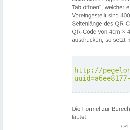
Tab öffnen", welcher 
Voreingestellt sind 4
Seitenlänge des QR-C
QR-Code von 4cm × 4c
ausdrucken, so setzt 
http://pegelo
uuid=a6ee8177
Die Formel zur Berech
lautet:
			(DPI × Druckkantenlänge in cm) ÷ 2,54 = Kantenlänge in Pixel
