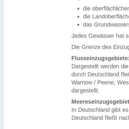
die oberflächlich
die Landoberfläc
das Grundwasser
Jedes Gewässer hat se
Die Grenze des Einzug
Flusseinzugsgebiete
Dargestellt werden die
durch Deutschland fli
Warnow / Peene, Weser
dargestellt.
Meereseinzugsgebiet
In Deutschland gibt 
Deutschland fließt n