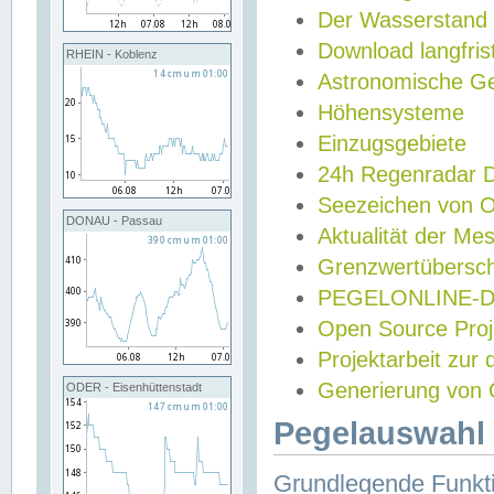
Der Wasserstand
Download langfris
RHEIN - Koblenz
Astronomische Gez
Höhensysteme
Einzugsgebiete
24h Regenradar
Seezeichen von 
DONAU - Passau
Aktualität der Me
Grenzwertübersch
PEGELONLINE-Di
Open Source Projek
Projektarbeit zur
Generierung von 
ODER - Eisenhüttenstadt
Pegelauswahl 
Grundlegende Funkti