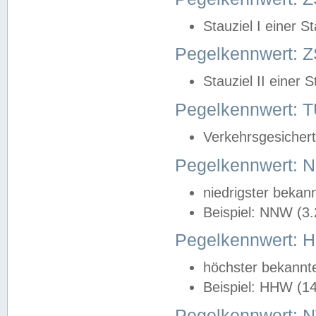
Stauziel I einer S
Pegelkennwert: Z
Stauziel II einer 
Pegelkennwert:
Verkehrsgesichert
Pegelkennwert:
niedrigster bekan
Beispiel: NNW (3
Pegelkennwert:
höchster bekannt
Beispiel: HHW (1
Pegelkennwert: 