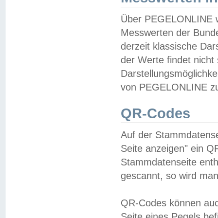
Über PEGELONLINE wer
Messwerten der Bundes
derzeit klassische Da
der Werte findet nicht 
Darstellungsmöglichkei
von PEGELONLINE zu 
QR-Codes
Auf der Stammdatensei
Seite anzeigen" ein Q
Stammdatenseite enthä
gescannt, so wird man
QR-Codes können auc
Seite eines Pegels be