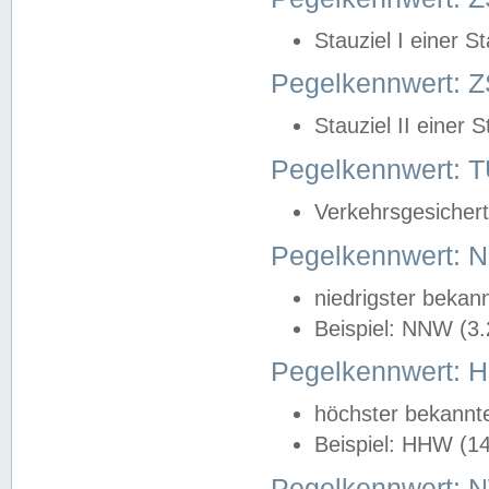
Stauziel I einer S
Pegelkennwert: Z
Stauziel II einer 
Pegelkennwert:
Verkehrsgesichert
Pegelkennwert:
niedrigster bekan
Beispiel: NNW (3
Pegelkennwert:
höchster bekannt
Beispiel: HHW (1
Pegelkennwert: 