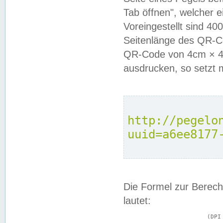
Tab öffnen", welcher 
Voreingestellt sind 4
Seitenlänge des QR-C
QR-Code von 4cm × 4c
ausdrucken, so setzt 
http://pegelo
uuid=a6ee8177
Die Formel zur Berech
lautet:
			(DPI × Druckkantenlänge in cm) ÷ 2,54 = Kantenlänge in Pixel
