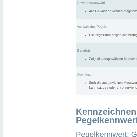
Gewässerauswahl
Alle Gewässer werden aufgelist
Auswahl des Pegels
Die Pegellisten zeigen alle ver
Ganglinien
Zeigt die ausgewählten Messwer
Download
Stellt die ausgewählten Messwer
kann txt, csv oder zrxp verwen
Kennzeichnen
Pegelkennwer
Pegelkennwert: 