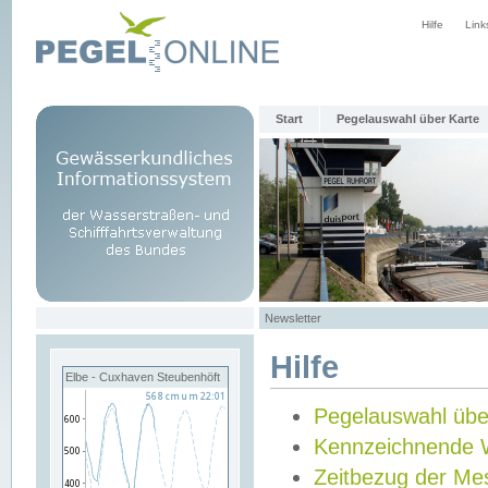
Hilfe
Link
Start
Pegelauswahl über Karte
Newsletter
Hilfe
Elbe - Cuxhaven Steubenhöft
Pegelauswahl übe
Kennzeichnende 
Zeitbezug der Me