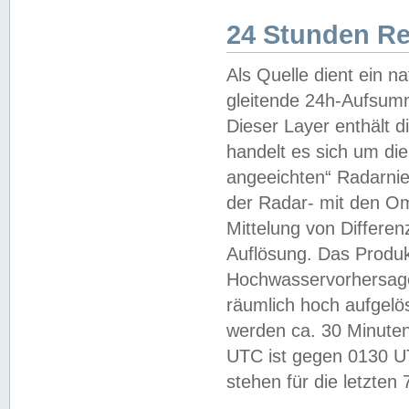
24 Stunden R
Als Quelle dient ein n
gleitende 24h-Aufsum
Dieser Layer enthält
handelt es sich um di
angeeichten“ Radarnie
der Radar- mit den O
Mittelung von Differe
Auflösung. Das Produk
Hochwasservorhersagez
räumlich hoch aufgelö
werden ca. 30 Minuten
UTC ist gegen 0130 UTC
stehen für die letzten