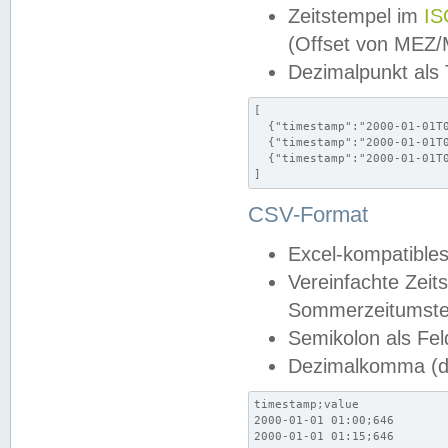
Zeitstempel im
IS
(Offset von MEZ
Dezimalpunkt als
[

  {"timestamp":"2000-01-01T0
  {"timestamp":"2000-01-01T0
  {"timestamp":"2000-01-01T0
]
CSV-Format
Excel-kompatibles
Vereinfachte Zeit
Sommerzeitumstel
Semikolon als Fel
Dezimalkomma (de
timestamp;value

2000-01-01 01:00;646

2000-01-01 01:15;646
