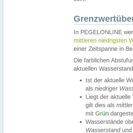
Grenzwertüber
In PEGELONLINE werde
mittleren niedrigsten
einer Zeitspanne in Be
Die farblichen Abstuf
aktuellen Wasserstand
Ist der aktuelle 
als
niedriger Was
Liegt der aktue
gilt dies als
mittle
mit
Grün
dargestel
Wasserstände obe
Wasserstand
und