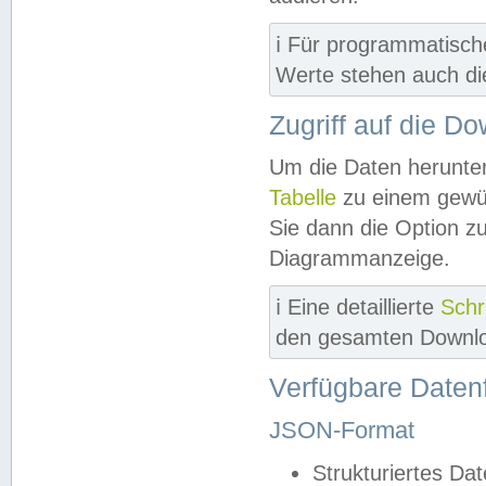
ℹ️ Für programmatisch
Werte stehen auch d
Zugriff auf die D
Um die Daten herunter
Tabelle
zu einem gewün
Sie dann die Option z
Diagrammanzeige.
ℹ️ Eine detaillierte
Schr
den gesamten Downlo
Verfügbare Daten
JSON-Format
Strukturiertes Da