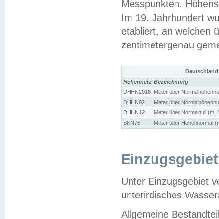
Messpunkten. Höhensy
Im 19. Jahrhundert wu
etabliert, an welchen 
zentimetergenau gem
Deutschland
Höhennetz
Bezeichnung
DHHN2016
Meter über Normalhöhennul
DHHN92
Meter über Normalhöhennul
DHHN12
Meter über Normalnull (m. 
SNN76
Meter über Höhennormal (m
Einzugsgebiet
Unter Einzugsgebiet v
unterirdisches Wasser
Allgemeine Bestandtei