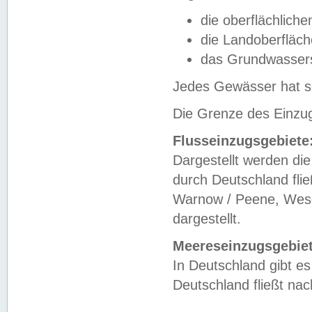
die oberflächlich
die Landoberfläc
das Grundwasser
Jedes Gewässer hat se
Die Grenze des Einzug
Flusseinzugsgebiete
Dargestellt werden die
durch Deutschland fli
Warnow / Peene, Weser
dargestellt.
Meereseinzugsgebiet
In Deutschland gibt 
Deutschland fließt n