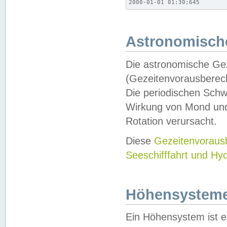
2000-01-01 01:30;645
Astronomische
Die astronomische Gez
(Gezeitenvorausberec
Die periodischen Schw
Wirkung von Mond und
Rotation verursacht.
Diese
Gezeitenvorau
Seeschifffahrt und Hy
Höhensystem
Ein Höhensystem ist e