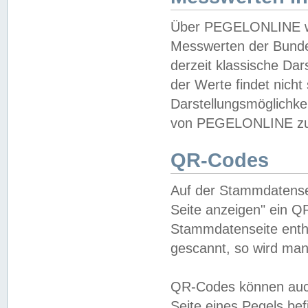
Über PEGELONLINE wer
Messwerten der Bundes
derzeit klassische Da
der Werte findet nicht 
Darstellungsmöglichkei
von PEGELONLINE zu 
QR-Codes
Auf der Stammdatensei
Seite anzeigen" ein Q
Stammdatenseite enthä
gescannt, so wird man
QR-Codes können auc
Seite eines Pegels be