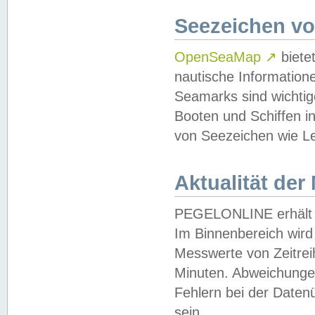
Seezeichen v
OpenSeaMap
↗
biete
nautische Information
Seamarks sind wichtig
Booten und Schiffen i
von Seezeichen wie Le
Aktualität der
PEGELONLINE erhält u
Im Binnenbereich wird 
Messwerte von Zeitreih
Minuten. Abweichungen
Fehlern bei der Daten
sein.