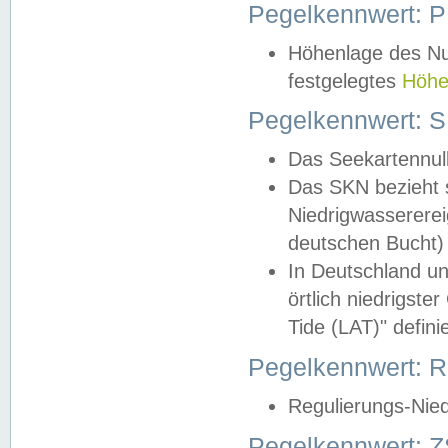
Pegelkennwert: 
Höhenlage des Nul
festgelegtes
Höhe
Pegelkennwert: 
Das Seekartennull
Das SKN bezieht s
Niedrigwassererei
deutschen Bucht) 
In Deutschland un
örtlich niedrigst
Tide (LAT)" definie
Pegelkennwert:
Regulierungs-Nie
Pegelkennwert: Z