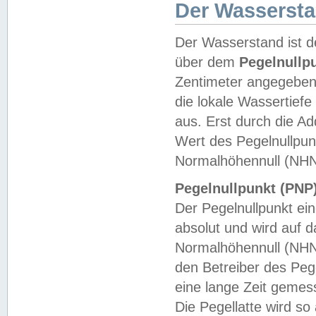
Der Wasserst
Der Wasserstand ist d
über dem
Pegelnullp
Zentimeter angegeben
die lokale Wassertie
aus. Erst durch die A
Wert des Pegelnullpun
Normalhöhennull (NHN
Pegelnullpunkt (PNP)
Der Pegelnullpunkt ei
absolut und wird auf
Normalhöhennull (NHN
den Betreiber des Pege
eine lange Zeit geme
Die Pegellatte wird s