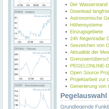
Der Wasserstand
Download langfris
RHEIN - Koblenz
Astronomische Gez
Höhensysteme
Einzugsgebiete
24h Regenradar
Seezeichen von 
DONAU - Passau
Aktualität der Me
Grenzwertübersch
PEGELONLINE-Di
Open Source Projek
Projektarbeit zur
Generierung von 
ODER - Eisenhüttenstadt
Pegelauswahl 
Grundlegende Funkti