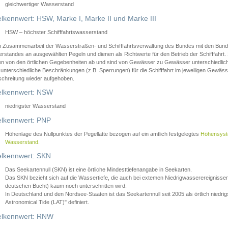
gleichwertiger Wasserstand
lkennwert: HSW, Marke I, Marke II und Marke III
HSW – höchster Schifffahrtswasserstand
in Zusammenarbeit der Wasserstraßen- und Schifffahrtsverwaltung des Bundes mit den Bund
standes an ausgewählten Pegeln und dienen als Richtwerte für den Betrieb der Schifffahrt. 
n von den örtlichen Gegebenheiten ab und sind von Gewässer zu Gewässer unterschiedlich
 unterschiedliche Beschränkungen (z.B. Sperrungen) für die Schifffahrt im jeweiligen Gewäss
schreitung wieder aufgehoben.
lkennwert: NSW
niedrigster Wasserstand
lkennwert: PNP
Höhenlage des Nullpunktes der Pegellatte bezogen auf ein amtlich festgelegtes
Höhensys
Wasserstand
.
lkennwert: SKN
Das Seekartennull (SKN) ist eine örtliche Mindesttiefenangabe in Seekarten.
Das SKN bezieht sich auf die Wassertiefe, die auch bei extemen Niedrigwasserereignissen
deutschen Bucht) kaum noch unterschritten wird.
In Deutschland und den Nordsee-Staaten ist das Seekartennull seit 2005 als örtlich nie
Astronomical Tide (LAT)" definiert.
lkennwert: RNW