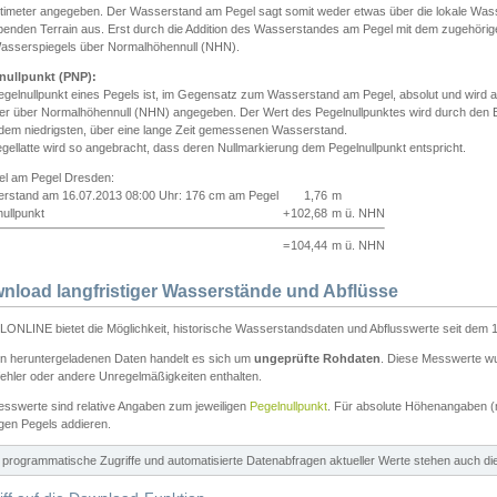
ntimeter angegeben. Der Wasserstand am Pegel sagt somit weder etwas über die lokale Wa
enden Terrain aus. Erst durch die Addition des Wasserstandes am Pegel mit dem zugehörig
asserspiegels über Normalhöhennull (NHN).
nullpunkt (PNP):
egelnullpunkt eines Pegels ist, im Gegensatz zum Wasserstand am Pegel, absolut und wir
ter über Normalhöhennull (NHN) angegeben. Der Wert des Pegelnullpunktes wird durch den Bet
 dem niedrigsten, über eine lange Zeit gemessenen Wasserstand.
gellatte wird so angebracht, dass deren Nullmarkierung dem Pegelnullpunkt entspricht.
iel am Pegel Dresden:
rstand am 16.07.2013 08:00 Uhr: 176 cm am Pegel
1,76
m
ullpunkt
+
102,68
m ü. NHN
=
104,44
m ü. NHN
nload langfristiger Wasserstände und Abflüsse
ONLINE bietet die Möglichkeit, historische Wasserstandsdaten und Abflusswerte seit dem 1
en heruntergeladenen Daten handelt es sich um
ungeprüfte Rohdaten
. Diese Messwerte wur
ehler oder andere Unregelmäßigkeiten enthalten.
esswerte sind relative Angaben zum jeweiligen
Pegelnullpunkt
. Für absolute Höhenangaben 
igen Pegels addieren.
ür programmatische Zugriffe und automatisierte Datenabfragen aktueller Werte stehen auch d