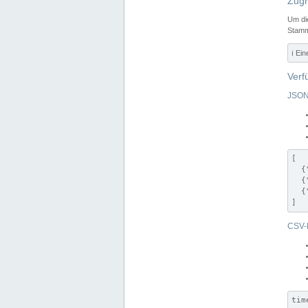
Zugr
Um di
Stamm
ℹ️ Ei
Verf
JSON
[

  {
  {
  {
]
CSV-
tim