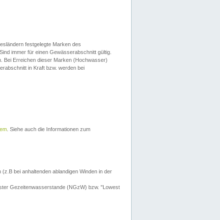
esländern festgelegte Marken des
Sind immer für einen Gewässerabschnitt gültig.
. Bei Erreichen dieser Marken (Hochwasser)
erabschnitt in Kraft bzw. werden bei
tem
. Siehe auch die Informationen zum
 (z.B bei anhaltenden ablandigen Winden in der
drigster Gezeitenwasserstande (NGzW) bzw. "Lowest