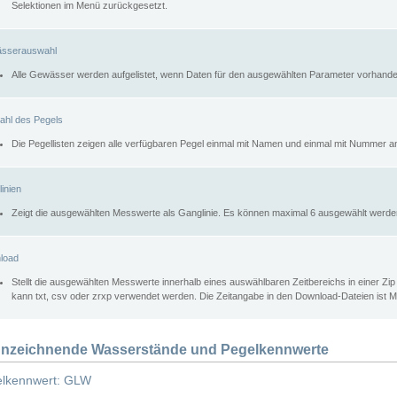
Selektionen im Menü zurückgesetzt.
sserauswahl
Alle Gewässer werden aufgelistet, wenn Daten für den ausgewählten Parameter vorhande
ahl des Pegels
Die Pegellisten zeigen alle verfügbaren Pegel einmal mit Namen und einmal mit Nummer a
inien
Zeigt die ausgewählten Messwerte als Ganglinie. Es können maximal 6 ausgewählt werde
load
Stellt die ausgewählten Messwerte innerhalb eines auswählbaren Zeitbereichs in einer Zi
kann txt, csv oder zrxp verwendet werden. Die Zeitangabe in den Download-Dateien ist 
nzeichnende Wasserstände und Pegelkennwerte
lkennwert: GLW