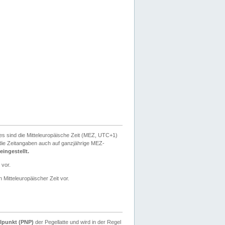
ies sind die Mitteleuropäische Zeit (MEZ, UTC+1)
ie Zeitangaben auch auf ganzjährige MEZ-
ingestellt.
 vor.
 Mitteleuropäischer Zeit vor.
lpunkt (PNP)
der Pegellatte und wird in der Regel