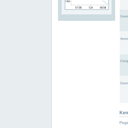
Gewä
Ausw
Gangl
Down
Ken
Pege