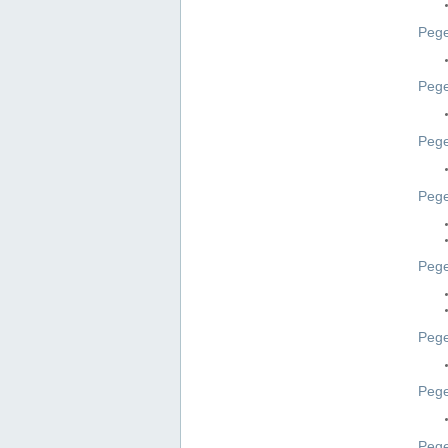
Pege
Pege
Peg
Pege
Pege
Pege
Pege
Peg