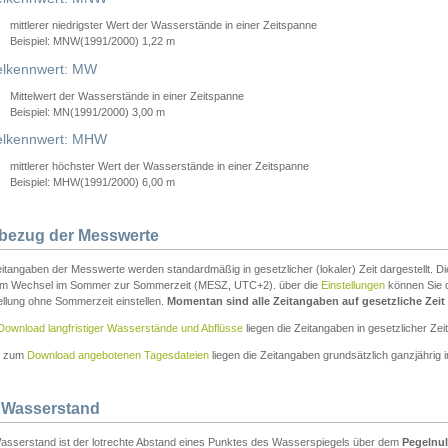
mittlerer niedrigster Wert der Wasserstände in einer Zeitspanne
Beispiel: MNW(1991/2000) 1,22 m
lkennwert: MW
Mittelwert der Wasserstände in einer Zeitspanne
Beispiel: MN(1991/2000) 3,00 m
elkennwert: MHW
mittlerer höchster Wert der Wasserstände in einer Zeitspanne
Beispiel: MHW(1991/2000) 6,00 m
tbezug der Messwerte
itangaben der Messwerte werden standardmäßig in gesetzlicher (lokaler) Zeit dargestellt. D
em Wechsel im Sommer zur Sommerzeit (MESZ, UTC+2). über die
Einstellungen
können Sie d
ellung ohne Sommerzeit einstellen.
Momentan sind alle Zeitangaben auf gesetzliche Zeit e
Download langfristiger Wasserstände und Abflüsse
liegen die Zeitangaben in gesetzlicher Zeit
n zum
Download angebotenen Tagesdateien
liegen die Zeitangaben grundsätzlich ganzjährig in
 Wasserstand
asserstand ist der lotrechte Abstand eines Punktes des Wasserspiegels über dem
Pegelnul