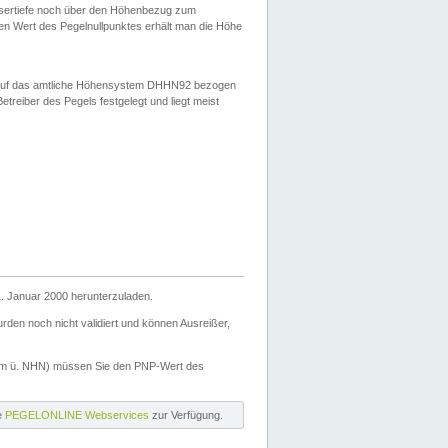
ssertiefe noch über den Höhenbezug zum
en Wert des Pegelnullpunktes erhält man die Höhe
d auf das amtliche Höhensystem DHHN92 bezogen
reiber des Pegels festgelegt und liegt meist
. Januar 2000 herunterzuladen.
den noch nicht validiert und können Ausreißer,
(m ü. NHN) müssen Sie den PNP-Wert des
ie
PEGELONLINE Webservices
zur Verfügung.