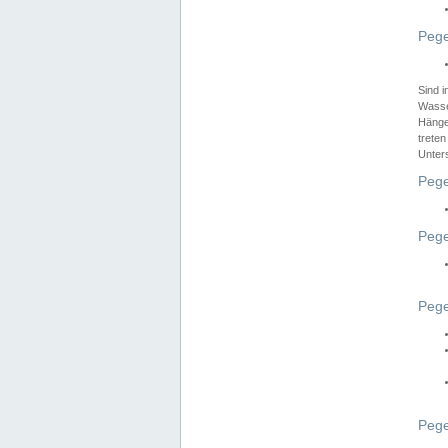
Pege
Sind 
Wasser
Hänge
treten
Unter
Pege
Pege
Pege
Pege