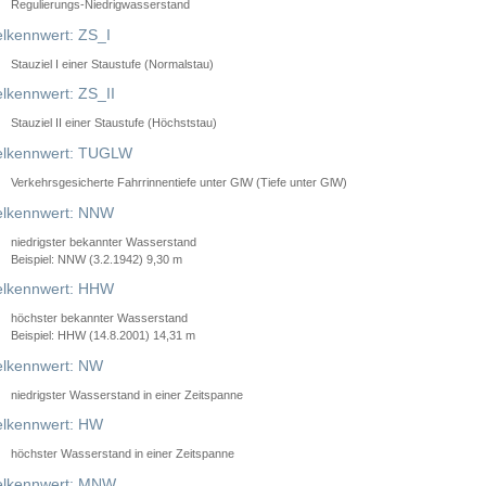
Regulierungs-Niedrigwasserstand
lkennwert: ZS_I
Stauziel I einer Staustufe (Normalstau)
lkennwert: ZS_II
Stauziel II einer Staustufe (Höchststau)
elkennwert: TUGLW
Verkehrsgesicherte Fahrrinnentiefe unter GlW (Tiefe unter GlW)
lkennwert: NNW
niedrigster bekannter Wasserstand
Beispiel: NNW (3.2.1942) 9,30 m
lkennwert: HHW
höchster bekannter Wasserstand
Beispiel: HHW (14.8.2001) 14,31 m
lkennwert: NW
niedrigster Wasserstand in einer Zeitspanne
lkennwert: HW
höchster Wasserstand in einer Zeitspanne
elkennwert: MNW