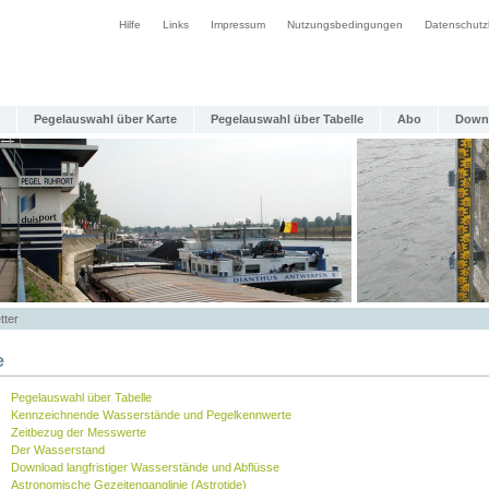
Hilfe
Links
Impressum
Nutzungsbedingungen
Datenschutz
Pegelauswahl über Karte
Pegelauswahl über Tabelle
Abo
Down
tter
e
Pegelauswahl über Tabelle
Kennzeichnende Wasserstände und Pegelkennwerte
Zeitbezug der Messwerte
Der Wasserstand
Download langfristiger Wasserstände und Abflüsse
Astronomische Gezeitenganglinie (Astrotide)