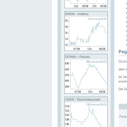
RHEIN - Koblenz
Peg
DONAU - Passau
Grund
über 
Ist Ja
ersche
Die Ze
ODER - Eisenhüttenstadt
Para