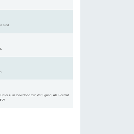
n sind.
n.
n.
p Datei zum Download zur Verfügung. Als Format
MEZ!