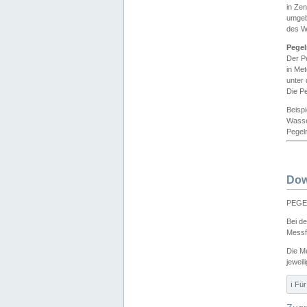
in Ze
umgeb
des W
Pegel
Der P
in Me
unter
Die Pe
Beisp
Wasse
Pegeln
Dow
PEGEL
Bei d
Messf
Die M
jeweil
ℹ️ F