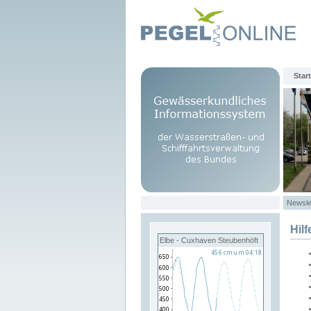
Start
Newsle
Hilf
Elbe - Cuxhaven Steubenhöft