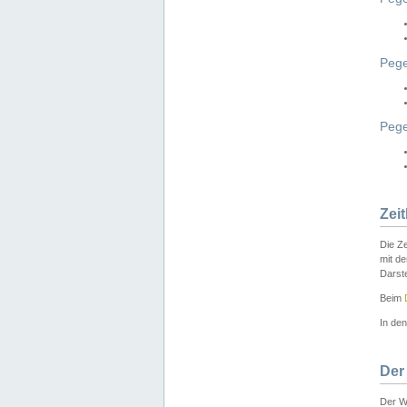
Pege
Peg
Zei
Die Ze
mit d
Darst
Beim
In de
Der
Der W