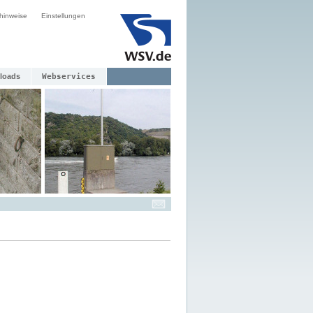
hinweise
Einstellungen
loads
Webservices