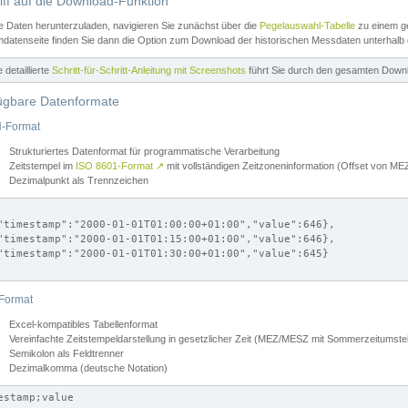
iff auf die Download-Funktion
e Daten herunterzuladen, navigieren Sie zunächst über die
Pegelauswahl-Tabelle
zu einem ge
datenseite finden Sie dann die Option zum Download der historischen Messdaten unterhalb
ne detaillierte
Schritt-für-Schritt-Anleitung mit Screenshots
führt Sie durch den gesamten Down
ügbare Datenformate
-Format
Strukturiertes Datenformat für programmatische Verarbeitung
Zeitstempel im
ISO 8601-Format
↗
mit vollständigen Zeitzoneninformation (Offset von 
Dezimalpunkt als Trennzeichen
"timestamp":"2000-01-01T01:00:00+01:00","value":646},

"timestamp":"2000-01-01T01:15:00+01:00","value":646},

"timestamp":"2000-01-01T01:30:00+01:00","value":645}

Format
Excel-kompatibles Tabellenformat
Vereinfachte Zeitstempeldarstellung in gesetzlicher Zeit (MEZ/MESZ mit Sommerzeitumstel
Semikolon als Feldtrenner
Dezimalkomma (deutsche Notation)
estamp;value
