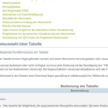
Höhensysteme
Einzugsgebiete
24h Regenradar DWD
Seezeichen von OpenSeaMap.org
Aktualität der Messwerte
Grenzwertüberschreitung der Messwerte
PEGELONLINE-Dienste
Open Source Projekt für die interaktive Online Visualisierung
Projektarbeit zur dynamischen Visualisierung von Messwerten
Generierung von QR-Codes für Pegelstammdatenseiten
elauswahl über Tabelle
legende Funktionsweise der Tabelle
die Tabelle können Pegel gefunden werden und deren Messwerte heruntergeladen oder visuali
vascript deaktiviert oder nicht verfügbar so muss jede Änderung mit der Bestätigung des "Filt
int nur bei deaktiviertem Javascript. Bei eingeschaltetem Javascript aktualisieren sich alle 
itstempel in den Dateien beim Download liegen ganzjährig in mitteleuropäischer Winterzeit vo
Bedienung der Tabelle:
Beschreibung
meter
Hier besteht die Möglichkeit, die auszuwertende Messgröße einzustellen. Bei einer Ände