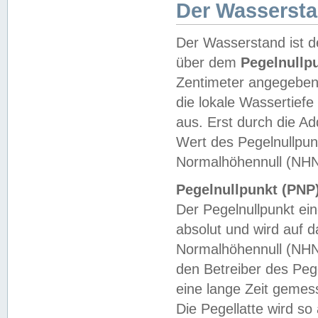
Der Wasserst
Der Wasserstand ist d
über dem
Pegelnullp
Zentimeter angegeben
die lokale Wassertie
aus. Erst durch die A
Wert des Pegelnullpun
Normalhöhennull (NHN
Pegelnullpunkt (PNP)
Der Pegelnullpunkt ei
absolut und wird auf
Normalhöhennull (NHN
den Betreiber des Pege
eine lange Zeit geme
Die Pegellatte wird s