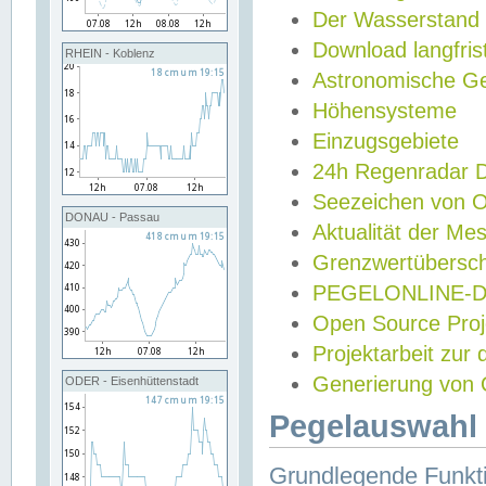
Der Wasserstand
Download langfris
RHEIN - Koblenz
Astronomische Gez
Höhensysteme
Einzugsgebiete
24h Regenradar
Seezeichen von 
DONAU - Passau
Aktualität der Me
Grenzwertübersch
PEGELONLINE-Di
Open Source Projek
Projektarbeit zur
Generierung von 
ODER - Eisenhüttenstadt
Pegelauswahl 
Grundlegende Funkti