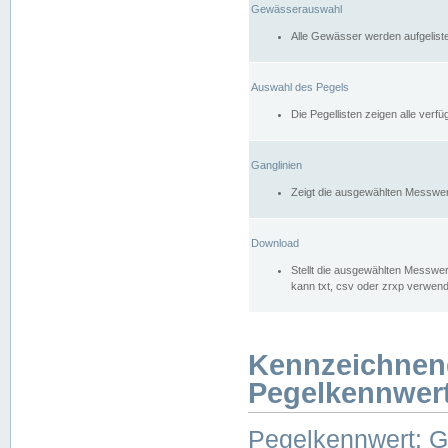
Gewässerauswahl
Alle Gewässer werden aufgelist
Auswahl des Pegels
Die Pegellisten zeigen alle ver
Ganglinien
Zeigt die ausgewählten Messwer
Download
Stellt die ausgewählten Messwer
kann txt, csv oder zrxp verwen
Kennzeichnen
Pegelkennwer
Pegelkennwert: 