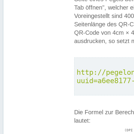
Tab öffnen", welcher 
Voreingestellt sind 4
Seitenlänge des QR-C
QR-Code von 4cm × 4c
ausdrucken, so setzt 
http://pegelo
uuid=a6ee8177
Die Formel zur Berech
lautet:
			(DPI × Druckkantenlänge in cm) ÷ 2,54 = Kantenlänge in Pixel
