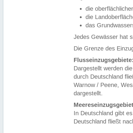
die oberflächlich
die Landoberfläc
das Grundwasser
Jedes Gewässer hat se
Die Grenze des Einzug
Flusseinzugsgebiete
Dargestellt werden die
durch Deutschland fli
Warnow / Peene, Weser
dargestellt.
Meereseinzugsgebiet
In Deutschland gibt 
Deutschland fließt n