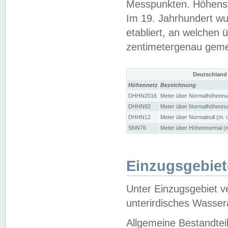
Messpunkten. Höhensy
Im 19. Jahrhundert wu
etabliert, an welchen 
zentimetergenau gem
Deutschland
Höhennetz
Bezeichnung
DHHN2016
Meter über Normalhöhennul
DHHN92
Meter über Normalhöhennul
DHHN12
Meter über Normalnull (m. 
SNN76
Meter über Höhennormal (m
Einzugsgebiet
Unter Einzugsgebiet v
unterirdisches Wasser
Allgemeine Bestandtei