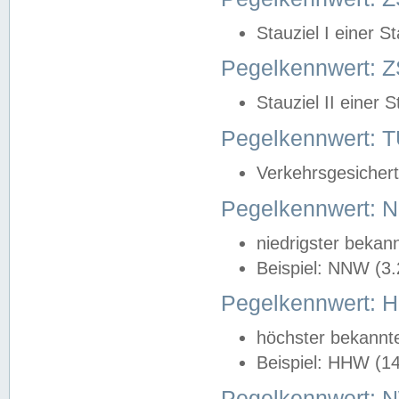
Stauziel I einer S
Pegelkennwert: Z
Stauziel II einer 
Pegelkennwert:
Verkehrsgesichert
Pegelkennwert:
niedrigster bekan
Beispiel: NNW (3
Pegelkennwert:
höchster bekannt
Beispiel: HHW (1
Pegelkennwert: 