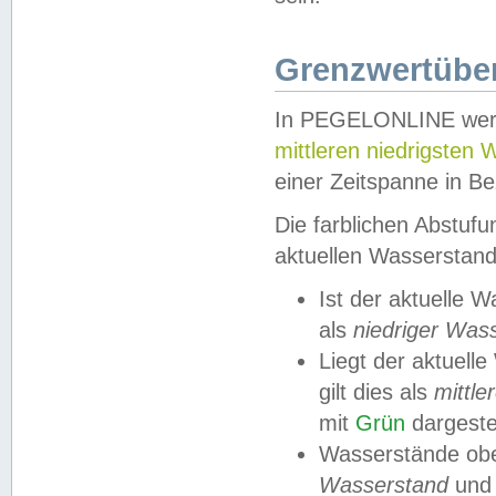
Grenzwertüber
In PEGELONLINE werde
mittleren niedrigsten
einer Zeitspanne in Be
Die farblichen Abstuf
aktuellen Wasserstand
Ist der aktuelle 
als
niedriger Was
Liegt der aktue
gilt dies als
mittle
mit
Grün
dargestel
Wasserstände obe
Wasserstand
und