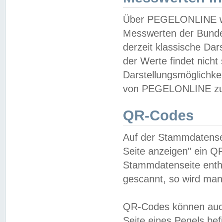
Über PEGELONLINE wer
Messwerten der Bundes
derzeit klassische Da
der Werte findet nicht 
Darstellungsmöglichkei
von PEGELONLINE zu 
QR-Codes
Auf der Stammdatensei
Seite anzeigen" ein Q
Stammdatenseite enthä
gescannt, so wird man
QR-Codes können auc
Seite eines Pegels be