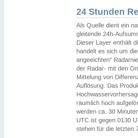
24 Stunden R
Als Quelle dient ein n
gleitende 24h-Aufsum
Dieser Layer enthält
handelt es sich um di
angeeichten“ Radarnie
der Radar- mit den O
Mittelung von Differe
Auflösung. Das Produk
Hochwasservorhersagez
räumlich hoch aufgelö
werden ca. 30 Minuten
UTC ist gegen 0130 UTC
stehen für die letzten