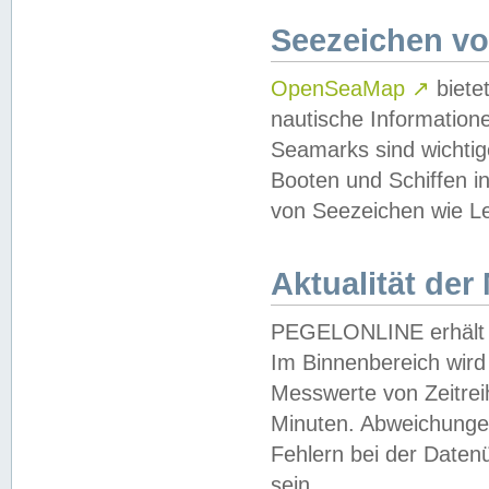
Seezeichen v
OpenSeaMap
↗
biete
nautische Information
Seamarks sind wichtig
Booten und Schiffen i
von Seezeichen wie Le
Aktualität der
PEGELONLINE erhält u
Im Binnenbereich wird 
Messwerte von Zeitreih
Minuten. Abweichungen
Fehlern bei der Daten
sein.