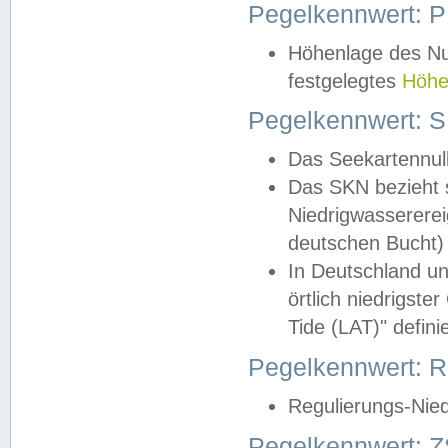
Pegelkennwert: 
Höhenlage des Nul
festgelegtes
Höhe
Pegelkennwert: 
Das Seekartennull
Das SKN bezieht s
Niedrigwassererei
deutschen Bucht) 
In Deutschland un
örtlich niedrigst
Tide (LAT)" definie
Pegelkennwert:
Regulierungs-Nie
Pegelkennwert: Z