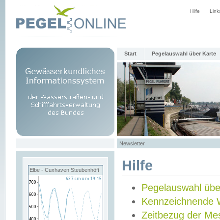
Hilfe
Link
Start
Pegelauswahl über Karte
Newsletter
Hilfe
Elbe - Cuxhaven Steubenhöft
Pegelauswahl übe
Kennzeichnende 
Zeitbezug der Me