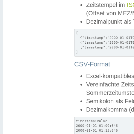
Zeitstempel im
IS
(Offset von MEZ
Dezimalpunkt als
[

  {"timestamp":"2000-01-01T0
  {"timestamp":"2000-01-01T0
  {"timestamp":"2000-01-01T0
]
CSV-Format
Excel-kompatibles
Vereinfachte Zeit
Sommerzeitumstel
Semikolon als Fel
Dezimalkomma (de
timestamp;value

2000-01-01 01:00;646

2000-01-01 01:15;646
