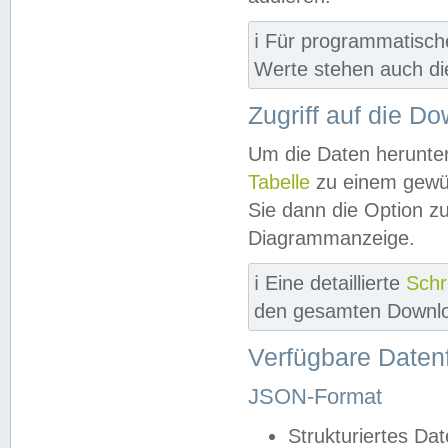
ℹ️ Für programmatisch
Werte stehen auch d
Zugriff auf die D
Um die Daten herunter
Tabelle
zu einem gewün
Sie dann die Option z
Diagrammanzeige.
ℹ️ Eine detaillierte
Schr
den gesamten Downlo
Verfügbare Daten
JSON-Format
Strukturiertes Da