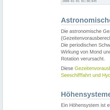
2000-01-01 01:30;645
Astronomische
Die astronomische Gez
(Gezeitenvorausberec
Die periodischen Schw
Wirkung von Mond und
Rotation verursacht.
Diese
Gezeitenvorau
Seeschifffahrt und Hy
Höhensystem
Ein Höhensystem ist e